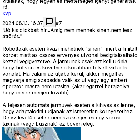
kitalálták, hogy legyen és mesterséges igényt generáltak
rá.
kvp
2024.08.13. 16:37
#
7
"Jó kis clickbait hír...Amíg nem mennek sínen,nem lesz
áttörés."
Robottaxik eseten kvazi mehetnek "sinen", mert a limitalt
korzet miatt az osszes ervenyes utvonal bedigitalizalhato
kezzel vegigvezetve. A jarmunek csak azt kell tudnia
hogy hol van es kovetnie a korabban felvett virtualis
vonalat. Ha valami az utjaba kerul, akkor megall es
megvarja amig szabadda valik az ut vagy egy emberi
operator masra nem utasitja. (akar egerrel berajzolva,
hogy merre menjen tovabb)
A teljesen automata jarmuvek eseten a kihivas az lenne,
hogy adaptalodni tudjanak az ismeretlen kornyezethez.
De ez level4 eseten nem szukseges es egy varosi
taxinak (vagy busznak) ez boven eleg.