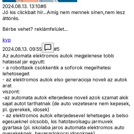
2024.08.13. 13:10
#
6
Jó kis clickbait hír...Amíg nem mennek sínen,nem lesz
áttörés.
Bérbe vehet? reklámfelület...
kvp
2024.08.13. 09:55
#
5
Az automata elektromos autok megjelenese tobb
hatassal jar egyutt:
- a robottaxik csokkentik a soforok megelhetesi
lehetosegeit
- az elektromos autok elso generacioja noveli az autok
arat
viszont:
-az automata autok elterjedese noveli azok szamat akik
sajat autot tarthatnak (de auto vezetesere nem kepesek,
pl. gyerekek, idosek)
- az elektromos autok elterjedesevel lehetseges a belso
egesueknel olcsobb, kis hatotavolsagu jarmuvek
gyartasa (pl. iskolaba jaros automata elektromos auto
gyerekeknek, bevasarlokocsi idosoknek)