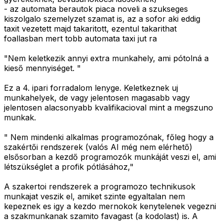
- az automata berautok piaca noveli a szukseges
kiszolgalo szemelyzet szamat is, az a sofor aki eddig
taxit vezetett majd takaritott, ezentul takarithat
foallasban mert tobb automata taxi jut ra
"Nem keletkezik annyi extra munkahely, ami pótolná a
kieső mennyiséget. "
Ez a 4. ipari forradalom lenyge. Keletkeznek uj
munkahelyek, de vagy jelentosen magasabb vagy
jelentosen alacsonyabb kvalifikacioval mint a megszuno
munkak.
" Nem mindenki alkalmas programozónak, főleg hogy a
szakértői rendszerek (valós AI még nem elérhető)
elsősorban a kezdő programozók munkáját veszi el, ami
létszükséglet a profik pótlásához,"
A szakertoi rendszerek a programozo technikusok
munkajat veszik el, amiket szinte egyaltalan nem
kepeznek es igy a kezdo mernokok kenytelenek vegezni
a szakmunkanak szamito favagast (a kodolast) is. A