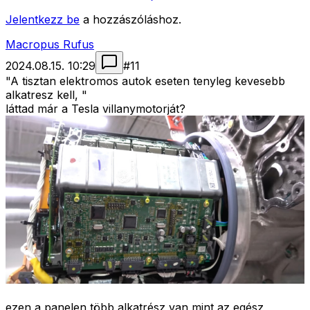
Jelentkezz be
a hozzászóláshoz.
Macropus Rufus
2024.08.15. 10:29
#
11
"A tisztan elektromos autok eseten tenyleg kevesebb
alkatresz kell, "
láttad már a Tesla villanymotorját?
ezen a panelen több alkatrész van mint az egész