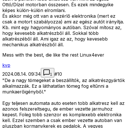
Ottó/Dízel motorban összesen. És ezek mindegyike
képes külön-külön elromlani.
És akkor még ott van a vezérlő elektronika (mert ez
csak a motort szabályozza) ami az egész autót irányítja.
Kb. mint egy hagyományos autóban. Szóval mítosz az,
hogy kevesebb alkatrészből áll. Sokkal több
alkatrészéből áll. Ami igaz az az, hogy kevesebb
mechanikus alkatrészből áll.
Mess with the best, die like the rest Linux4ever
kvp
2024.08.14. 09:34
#
10
1
"De a nagy tömegeket a beszállítók, az alkatrészgyártók
alkalmazzák. Ez a láthatatlan tömeg fog eltűnni a
munkaerőigényből."
Egy teljesen automata auto eseten tobb alkatresz kell az
azonos felszereltsegu, de ember vezette jarmuhoz
kepest. Foleg tobb szenzor es komplexebb elektronika
kell. Ezzel szemben a csak ember vezette autoban van
pluszban kormanykerek es pedalok. A vegyes