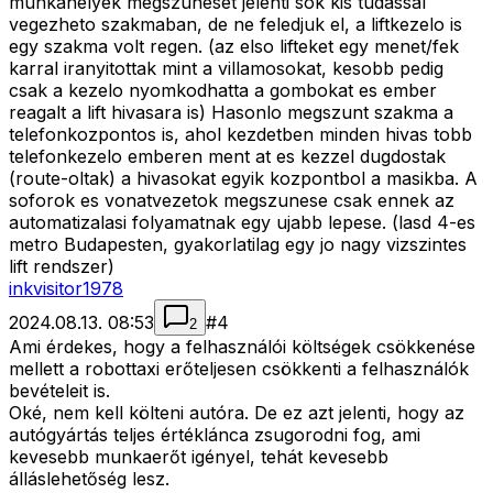
munkahelyek megszuneset jelenti sok kis tudassal
vegezheto szakmaban, de ne feledjuk el, a liftkezelo is
egy szakma volt regen. (az elso lifteket egy menet/fek
karral iranyitottak mint a villamosokat, kesobb pedig
csak a kezelo nyomkodhatta a gombokat es ember
reagalt a lift hivasara is) Hasonlo megszunt szakma a
telefonkozpontos is, ahol kezdetben minden hivas tobb
telefonkezelo emberen ment at es kezzel dugdostak
(route-oltak) a hivasokat egyik kozpontbol a masikba. A
soforok es vonatvezetok megszunese csak ennek az
automatizalasi folyamatnak egy ujabb lepese. (lasd 4-es
metro Budapesten, gyakorlatilag egy jo nagy vizszintes
lift rendszer)
inkvisitor1978
2024.08.13. 08:53
#
4
2
Ami érdekes, hogy a felhasználói költségek csökkenése
mellett a robottaxi erőteljesen csökkenti a felhasználók
bevételeit is.
Oké, nem kell költeni autóra. De ez azt jelenti, hogy az
autógyártás teljes értéklánca zsugorodni fog, ami
kevesebb munkaerőt igényel, tehát kevesebb
álláslehetőség lesz.