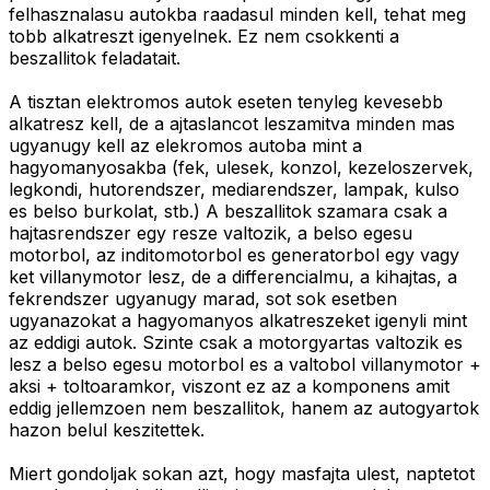
felhasznalasu autokba raadasul minden kell, tehat meg
tobb alkatreszt igenyelnek. Ez nem csokkenti a
beszallitok feladatait.
A tisztan elektromos autok eseten tenyleg kevesebb
alkatresz kell, de a ajtaslancot leszamitva minden mas
ugyanugy kell az elekromos autoba mint a
hagyomanyosakba (fek, ulesek, konzol, kezeloszervek,
legkondi, hutorendszer, mediarendszer, lampak, kulso
es belso burkolat, stb.) A beszallitok szamara csak a
hajtasrendszer egy resze valtozik, a belso egesu
motorbol, az inditomotorbol es generatorbol egy vagy
ket villanymotor lesz, de a differencialmu, a kihajtas, a
fekrendszer ugyanugy marad, sot sok esetben
ugyanazokat a hagyomanyos alkatreszeket igenyli mint
az eddigi autok. Szinte csak a motorgyartas valtozik es
lesz a belso egesu motorbol es a valtobol villanymotor +
aksi + toltoaramkor, viszont ez az a komponens amit
eddig jellemzoen nem beszallitok, hanem az autogyartok
hazon belul keszitettek.
Miert gondoljak sokan azt, hogy masfajta ulest, naptetot