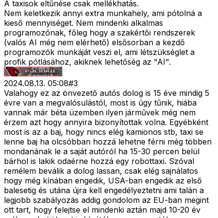
A taxisok eltűnése csak mellékhatás.
Nem keletkezik annyi extra munkahely, ami pótolná a
kieső mennyiséget. Nem mindenki alkalmas
programozónak, főleg hogy a szakértői rendszerek
(valós AI még nem elérhető) elsősorban a kezdő
programozók munkáját veszi el, ami létszükséglet a
profik pótlásához, akiknek lehetőség az "AI".
2024.08.13. 05:08
#
3
Valahogy ez az önvezető autós dolog is 15 éve mindig 5
évre van a megvalósulástól, most is úgy tűnik, hiába
vannak már béta üzemben ilyen járművek még nem
érzem azt hogy annyira bizonyítottak volna. Egyébként
most is az a baj, hogy nincs elég kamionos stb, taxi se
lenne baj ha olcsóbban hozzá lehetne férni még többen
mondanának le a saját autóról ha 15-30 percen belül
bárhol is lakik odaérne hozzá egy robottaxi. Szóval
remélem beválik a dolog lassan, csak elég sajnálatos
hogy még kínában engedik, USA-ban engedik az első
balesetig és utána újra kell engedélyeztetni ami talán a
legjobb szabályozás addig gondolom az EU-ban megint
ott tart, hogy felejtse el mindenki aztán majd 10-20 év