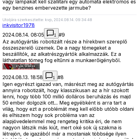
vagy lampakat kell szallitani egy automata elektromos es
egy benzines embervezette jarmube?
Utoljára szerkesztette: kvp, 2024.08.14. 09:34:48
inkvisitor1978
2024.08.14. 08:05
#
9
1
Az autógyártás robotizált része a hírekbwn szereplő
összeszerelő üzemek. De a nagy tömegeket a
beszállítók, az alkatrészgyártók alkalmazzák. Ez a
láthatatlan tömeg fog eltűnni a munkaerőigényből.
2024.08.13. 18:58
#
8
1
Igen egyrészt igazad van, másrészt meg az autógyártás
annyira robotizált, hogy klasszikusan az a hír szokott
lenni, hogy több 100 millió dolláros beruházás és majd
50 ember dolgozik ott... Meg egyébként is arra tart a
világ, hogy ezt a problémát meg kell előbb utóbb oldani
és elhiszem hogy sok probléma van az
alapjövedelemmel meg rengeteg kritika éri, de nem
nagyon látszik más kiút, mert oké sok új szakma is
létrejön, de igazából már a mostaniak többsége ilyen