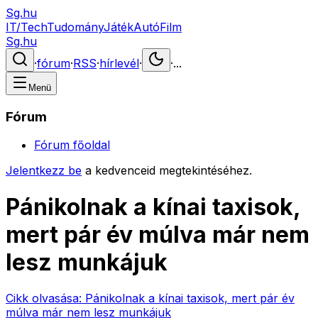
Sg.hu
IT/Tech
Tudomány
Játék
Autó
Film
Sg.hu
·
fórum
·
RSS
·
hírlevél
·
·
...
Menü
Fórum
Fórum főoldal
Jelentkezz be
a kedvenceid megtekintéséhez.
Pánikolnak a kínai taxisok,
mert pár év múlva már nem
lesz munkájuk
Cikk olvasása:
Pánikolnak a kínai taxisok, mert pár év
múlva már nem lesz munkájuk