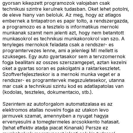
gyorsan kikepzett programozok valojaban csak
technikusi szintre kerulnek tudasban. Oket lehet potolni,
de eleve hiany van beloluk. Az meg, hogy az atlagos
embernek a tintapatron es papir tolto, a rendszergazda,
a programozo es a tesztelo is informatikus mernoki
munkanak szamit nem jelenti azt, hogy nem betanitott
munkasokrol es technikusi munkakorokrol van szo. A
tenyleges mernokok feladata csak a rendszer- es
programtervezes lenne, ami a jelenlegi MI mellett is
szukseges. Egy auto gyartasakor sem a tervzomernok
fogja beallitani az osszes szerszamgepet, aztan kezelni
oket a gyartas soran es pakolgatni a raktarkeszletet.
Szoftverfejleszteskor is a mernoki munka veget er a
rendszer- es programtervek megszuletesekor, utanna
mar csak a technikusi szintu kod es adatlapatolas van
(kodolas, teszteles, dokumentacio, stb.).
Szerintem az autoforgalom automatizalasa es az
elektromos atallas novelni fogja az utakon levo
jarmuvek szamat, amennyiben a nyugat hagyja
ervenyesulni a tomegtermeles arcsokkento hatasait.
(tehat effektiv atadja piacat Kinanak) Persze ez