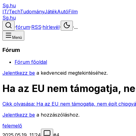
Sg.hu
IT/Tech
Tudomány
Játék
Autó
Film
Sg.hu
·
fórum
·
RSS
·
hírlevél
·
·
...
Menü
Fórum
Fórum főoldal
Jelentkezz be
a kedvenceid megtekintéséhez.
Ha az EU nem támogatja, n
Cikk olvasása:
Ha az EU nem támogatja, nem épít chipgy
Jelentkezz be
a hozzászóláshoz.
felemelő
2025.05.19. 11:24
#
4