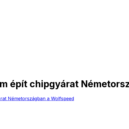
em épít chipgyárat Németors
árat Németországban a Wolfspeed