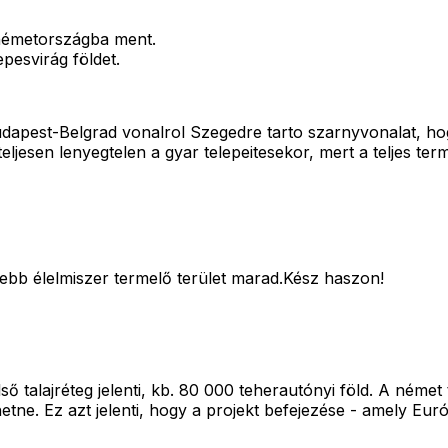
s németországba ment.
pesvirág földet.
a Budapest-Belgrad vonalrol Szegedre tarto szarnyvonalat, h
t teljesen lenyegtelen a gyar telepeitesekor, mert a teljes t
sebb élelmiszer termelő terület marad.Kész haszon!
 talajréteg jelenti, kb. 80 000 teherautónyi föld. A német t
tne. Ez azt jelenti, hogy a projekt befejezése - amely Eur