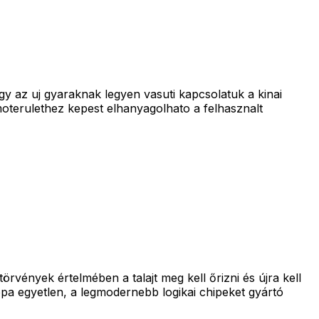
ogy az uj gyaraknak legyen vasuti kapcsolatuk a kinai
ermoterulethez kepest elhanyagolhato a felhasznalt
örvények értelmében a talajt meg kell őrizni és újra kell
ópa egyetlen, a legmodernebb logikai chipeket gyártó