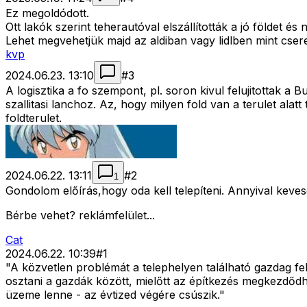
Ez megoldódott.
Ott lakók szerint teherautóval elszállították a jó földet é
Lehet megvehetjük majd az aldiban vagy lidlben mint csere
kvp
2024.06.23. 13:10
#
3
A logisztika a fo szempont, pl. soron kivul felujitottak 
szallitasi lanchoz. Az, hogy milyen fold van a terulet alat
foldterulet.
2024.06.22. 13:11
#
2
1
Gondolom előírás,hogy oda kell telepíteni. Annyival keve
Bérbe vehet? reklámfelület...
Cat
2024.06.22. 10:39
#
1
"A közvetlen problémát a telephelyen található gazdag felső
osztani a gazdák között, mielőtt az építkezés megkezdődhe
üzeme lenne - az évtized végére csúszik."