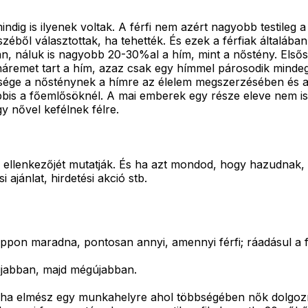
ig is ilyenek voltak. A férfi nem azért nagyobb testileg a 
éből választottak, ha tehették. És ezek a férfiak általában 
an, náluk is nagyobb 20-30%al a hím, mint a nőstény. Első
 háremet tart a hím, azaz csak egy hímmel párosodik mindeg
ksége a nősténynek a hímre az élelem megszerzésében és 
s a főemlősöknél. A mai emberek egy része eleve nem is az 
y nővel kefélnek félre.
az ellenkezőjét mutatják. És ha azt mondod, hogy hazudnak,
 ajánlat, hirdetési akció stb.
ppon maradna, pontosan annyi, amennyi férfi; ráadásul a 
újabban, majd mégújabban.
ha elmész egy munkahelyre ahol többségében nők dolgozna