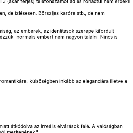
 3 (akár férjes) telefonszámot ad és rohadtul nem érdekli
n, de ízlésesen. Bőrszíjas karóra stb., de nem
miség, az emberek, az identitások szerepe kifordult
 nézzük, normális embert nem nagyon találni. Nincs is
omantikára, külsőségben inkább az eleganciára illetve a
att átkódolva az irreális elvárások felé. A valóságban
ból merítenének."