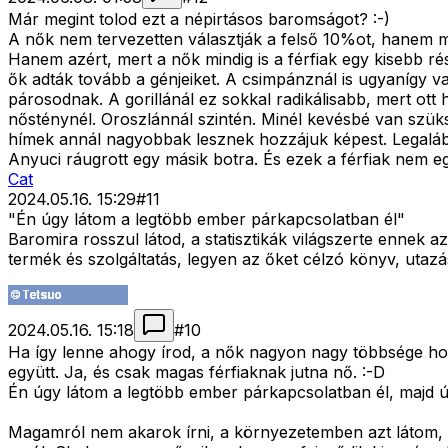
Már megint tolod ezt a népirtásos baromságot? :-)
A nők nem tervezetten választják a felső 10%ot, hanem mind
Hanem azért, mert a nők mindig is a férfiak egy kisebb rész
ők adták tovább a génjeiket. A csimpánznál is ugyanígy v
párosodnak. A gorillánál ez sokkal radikálisabb, mert ott
nősténynél. Oroszlánnál szintén. Minél kevésbé van szü
hímek annál nagyobbak lesznek hozzájuk képest. Legalábbi
Anyuci ráugrott egy másik botra. És ezek a férfiak nem eg
Cat
2024.05.16. 15:29
#
11
"Én úgy látom a legtöbb ember párkapcsolatban él"
Baromira rosszul látod, a statisztikák világszerte ennek 
termék és szolgáltatás, legyen az őket célzó könyv, utazási
2024.05.16. 15:18
#
10
Ha így lenne ahogy írod, a nők nagyon nagy többsége ho
együtt. Ja, és csak magas férfiaknak jutna nő. :-D
Én úgy látom a legtöbb ember párkapcsolatban él, majd 
Magamról nem akarok írni, a környezetemben azt látom, 