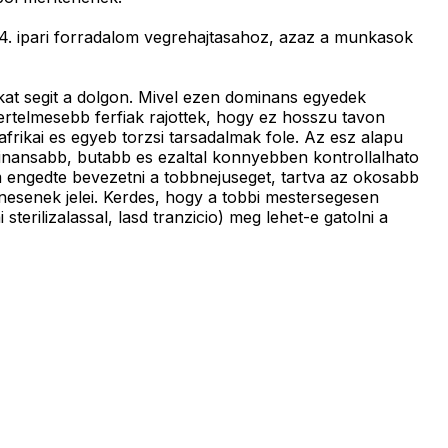
. ipari forradalom vegrehajtasahoz, azaz a munkasok
at segit a dolgon. Mivel ezen dominans egyedek
ertelmesebb ferfiak rajottek, hogy ez hosszu tavon
 afrikai es egyeb torzsi tarsadalmak fole. Az esz alapu
inansabb, butabb es ezaltal konnyebben kontrollalhato
m engedte bevezetni a tobbnejuseget, tartva az okosabb
enesenek jelei. Kerdes, hogy a tobbi mestersegesen
sterilizalassal, lasd tranzicio) meg lehet-e gatolni a