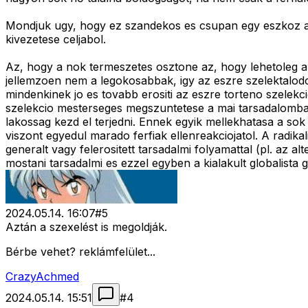
Mondjuk ugy, hogy ez szandekos es csupan egy eszkoz a 
kivezetese celjabol.
Az, hogy a nok termeszetes osztone az, hogy lehetoleg a
jellemzoen nem a legokosabbak, igy az eszre szelektalodo
mindenkinek jo es tovabb erositi az eszre torteno szelekcio
szelekcio mesterseges megszuntetese a mai tarsadalomban
lakossag kezd el terjedni. Ennek egyik mellekhatasa a so
viszont egyedul marado ferfiak ellenreakciojatol. A radik
generalt vagy felerositett tarsadalmi folyamattal (pl. az al
mostani tarsadalmi es ezzel egyben a kialakult globalista
2024.05.14. 16:07
#
5
Aztán a szexelést is megoldják.
Bérbe vehet? reklámfelület...
CrazyAchmed
2024.05.14. 15:51
#
4