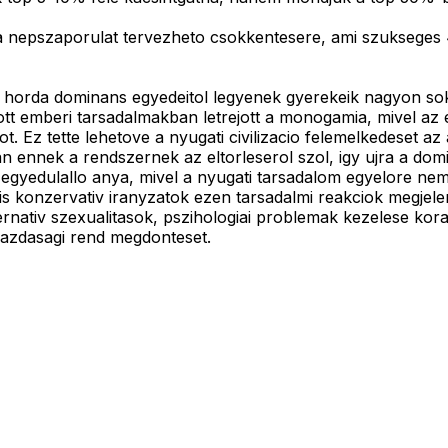
nepszaporulat tervezheto csokkentesere, ami szukseges 4
 horda dominans egyedeitol legyenek gyerekeik nagyon sok
tt emberi tarsadalmakban letrejott a monogamia, mivel az 
t. Ez tette lehetove a nyugati civilizacio felemelkedeset az
 ennek a rendszernek az eltorleserol szol, igy ujra a dom
k egyedulallo anya, mivel a nyugati tarsadalom egyelore ne
alis konzervativ iranyzatok ezen tarsadalmi reakciok megjel
ternativ szexualitasok, pszihologiai problemak kezelese korai 
 gazdasagi rend megdonteset.