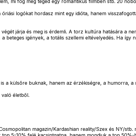
em, mi fog meg téged egy romantikus filmben stb. 20 nőből
riási logókat hordasz mint egy idióta, hanem visszafogotta
égét járja és meg is érdemli. A torz kultúra hatására a ne
 a beteges igények, a totális szellemi eltévelyedés. Ha így
is a külsőre buknak, hanem az érzékiségre, a humorra, a r
való életből.
Cosmopolitan magazin/Kardashian reality/Szex és NY/stb. mi
ak top 5-10% felé kacsintgatna, hanem mondjuk a top 50%-