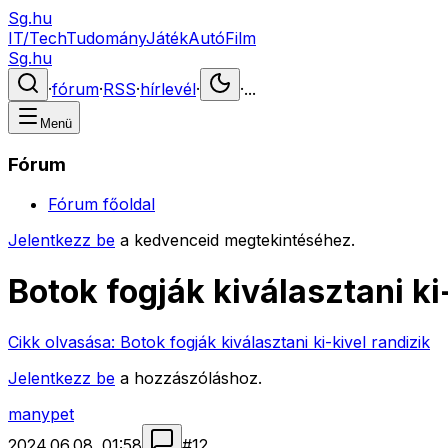
Sg.hu
IT/Tech
Tudomány
Játék
Autó
Film
Sg.hu
·
fórum
·
RSS
·
hírlevél
·
·
...
Menü
Fórum
Fórum főoldal
Jelentkezz be
a kedvenceid megtekintéséhez.
Botok fogják kiválasztani ki
Cikk olvasása:
Botok fogják kiválasztani ki-kivel randizik
Jelentkezz be
a hozzászóláshoz.
manypet
2024.06.08. 01:58
#
12