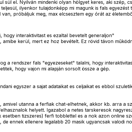
 sül el. Nyilván mindenki olyan hölgyet keres, aki szép, csi
em teljesül, ilyenkor tulajdonképp mi magunk is fals egye
jól van, próbáljuk meg, max elcsesztem egy órát az életemből
 hogy interaktivitast es ezaltal bevetelt generaljon"
ül, amibe kerül, mert ez hoz bevételt. Ez rövid távon működ
a rendszer fals "egyezeseket" talalni, hogy interaktivitast 
titek, hogy vajon mi alapján sorsolt össze a gép.
ndani egyszer a sajat adataikat es celjaikat es ebbol szulet
amivel utanna a ferfiak chat-elhetnek, akkor kb. arra a szi
felhasznalok helyett. Igazabol a netes tarskeresok nagyr
setben tizszeres) ferfi tobblettel es a nok azon online szo
ut, de ennek ellenere legalabb 20 masik ugyancsak valodi nov