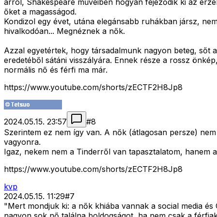
arról, Shakespeare műveiben hogyan fejeződik ki az érzel
őket a magasságod.
Kondizol egy évet, utána elegánsabb ruhákban jársz, nem ó
hivalkodóan... Megnéznek a nők.
Azzal egyetértek, hogy társadalmunk nagyon beteg, sőt a v
eredetéből sátáni visszályára. Ennek része a rossz önkép,
normális nő és férfi ma már.
https://www.youtube.com/shorts/zECTF2H8Jp8
2024.05.15. 23:57
#
8
Szerintem ez nem így van. A nők (átlagosan persze) nem 
vagyonra.
Igaz, nekem nem a Tinderről van tapasztalatom, hanem a 
https://www.youtube.com/shorts/zECTF2H8Jp8
kvp
2024.05.15. 11:29
#
7
"Mert mondjuk ki: a nők khiába vannak a social media és 
nagyon sok nő találna boldogságot, ha nem csak a férfi