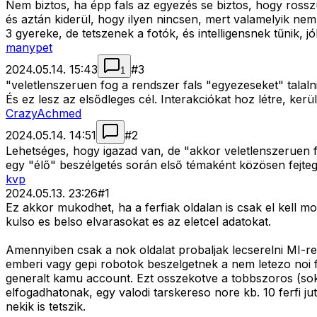
Nem biztos, ha épp fals az egyezés se biztos, hogy rosszul
és aztán kiderül, hogy ilyen nincsen, mert valamelyik n
3 gyereke, de tetszenek a fotók, és intelligensnek tűnik, 
manypet
2024.05.14. 15:43
#
3
1
"veletlenszeruen fog a rendszer fals "egyezeseket" talalni,
És ez lesz az elsődleges cél. Interakciókat hoz létre, ker
CrazyAchmed
2024.05.14. 14:51
#
2
Lehetséges, hogy igazad van, de "akkor veletlenszeruen fog 
egy "élő" beszélgetés során első témaként közösen fejtege
kvp
2024.05.13. 23:26
#
1
Ez akkor mukodhet, ha a ferfiak oldalan is csak el kell mo
kulso es belso elvarasokat es az eletcel adatokat.
Amennyiben csak a nok oldalat probaljak lecserelni MI-re, 
emberi vagy gepi robotok beszelgetnek a nem letezo noi 
generalt kamu account. Ezt osszekotve a tobbszoros (sok e
elfogadhatonak, egy valodi tarskereso nore kb. 10 ferfi j
nekik is tetszik.