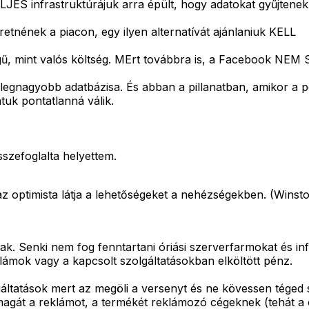
ES infrastruktúrájuk arra épült, hogy adatokat gyűjtenek 
retnének a piacon, egy ilyen alternatívát ajánlaniuk KELL
legű, mint valós költség. MErt továbbra is, a Facebook NE
ág legnagyobb adatbázisa. És abban a pillanatban, amikor a
atuk pontatlanná válik.
sszefoglalta helyettem.
z optimista látja a lehetőségeket a nehézségekben. (Winsto
. Senki nem fog fenntartani óriási szerverfarmokat és inf
lámok vagy a kapcsolt szolgáltatásokban elköltött pénz.
gáltatások mert az megöli a versenyt és ne kövessen téged
tve magát a reklámot, a termékét reklámozó cégeknek (tehát