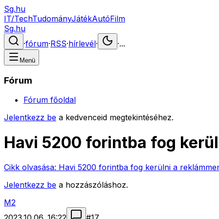
Sg.hu
IT/Tech
Tudomány
Játék
Autó
Film
Sg.hu
·
fórum
·
RSS
·
hírlevél
·
·
...
Menü
Fórum
Fórum főoldal
Jelentkezz be
a kedvenceid megtekintéséhez.
Havi 5200 forintba fog ker
Cikk olvasása:
Havi 5200 forintba fog kerülni a reklámm
Jelentkezz be
a hozzászóláshoz.
M2
2023.10.06. 16:22
#
17