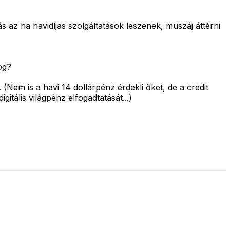
ás az ha havidíjas szolgáltatások leszenek, muszáj áttérni
og?
Nem is a havi 14 dollárpénz érdekli őket, de a credit
tális világpénz elfogadtatását...)