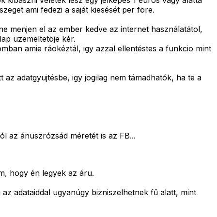
kibaszni veletek lesz egy jelképes 1 euros vagy alatta
eget ami fedezi a saját kiesését per före.
e menjen el az ember kedve az internet használatátol,
ap uzemeltetöje kér.
mban amie ráokéztál, igy azzal ellentéstes a funkcio mint
az adatgyujtésbe, igy jogilag nem támadhatók, ha te a
ból az ánuszrózsád méretét is az FB...
m, hogy én legyek az áru.
az adataiddal ugyanúgy bizniszelhetnek fű alatt, mint