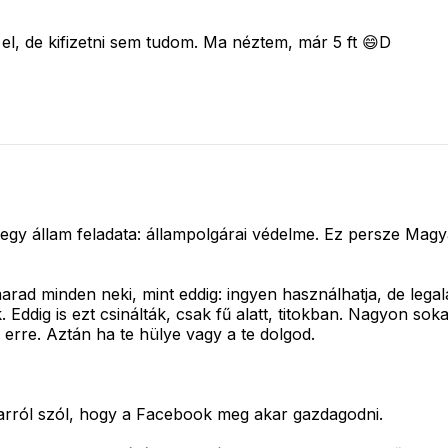
l, de kifizetni sem tudom. Ma néztem, már 5 ft 😄D
i egy állam feladata: állampolgárai védelme. Ez persze Mag
arad minden neki, mint eddig: ingyen használhatja, de lega
 Eddig is ezt csinálták, csak fű alatt, titokban. Nagyon s
 erre. Aztán ha te hülye vagy a te dolgod.
arról szól, hogy a Facebook meg akar gazdagodni.