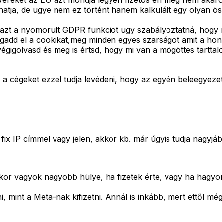
ereket az EU azt mondja legyen fizetös én meg nem akarok 
tja, de ugye nem ez történt hanem kalkulált egy olyan össz
azt a nyomorult GDPR funkciot ugy szabályoztatná, hogy n
gadd el a cookikat,meg minden egyes szarságot amit a honl
gigolvasd és meg is értsd, hogy mi van a mögöttes tarttalo
cégeket ezzel tudja levédeni, hogy az egyén beleegyezett 
a fix IP címmel vagy jelen, akkor kb. már úgyis tudja nagyjá
kor vagyok nagyobb hülye, ha fizetek érte, vagy ha hagyo
int a Meta-nak kifizetni. Annál is inkább, mert ettől még 