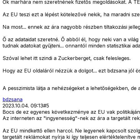
Ők marhára nem szeretnének fizetős megoldásokat. A TELJ
Az EU teszi ezt a lépést kötelezővé nekik, ha maradni sze
Na most... ennek az ára nagyobb részben tiltakozási jel
Ő az adataidat szeretné. Ő abból él, hogy neki van a vil
tudnak adatokat gyűjteni... onnantól minden statisztikai ad
Szóval lehet itt szindi a Zuckerberget, csak felesleges.
Hogy az EU oldaláról nézzük a dolgot... ezt bdzsana jól ö
A pesszimista látja a nehézségeket a lehetőségekben, de a
bdzsana
2023.10.04. 09:13
#
5
Bocs de ez egyenes következménye az EU vak politikájának
Az interneten az "ingyenesség"-nek az ára a targetált rek
Az EU mindkettő ellen harcol. Ne legyenek kapcsolt szol
targetált reklámokat nyírja ki így teljesen elértéktelení