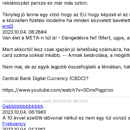
reklámozást persze ez már más sztori.
Tényleg jó lenne egy vízió hogy az EU hogy képzeli el az i
a közvetlen fizetési modellre ha minden közvetett bevételt
end3
2023.10.04. 08:28
#
4
Van élet a META-n túl is! - Elengedésre fel! (Mert, ugye, a
Mert akkortól lesz csak igazán jó lehetőség számukra, ha 
card száma sokkal inkább. -- Annak betárolása, a mögötte l
Nem mai, de az egyik legjobb összefoglaló a témában, hát
Central Bank Digital Currency (CBDC)?
https_//www.youtube.com/watch?v=0DnxPqgzrso
Utoljára szerkesztette: end3, 2023.10.04. 08:31:03
Gabbbbbbbbbbbb
2023.10.04. 06:19
#
3
A 10 évvel ezelőtti idővonal nélkül ez nem egy túl vonzó a
Frekvency
2023.10.04. 01:23
#
2