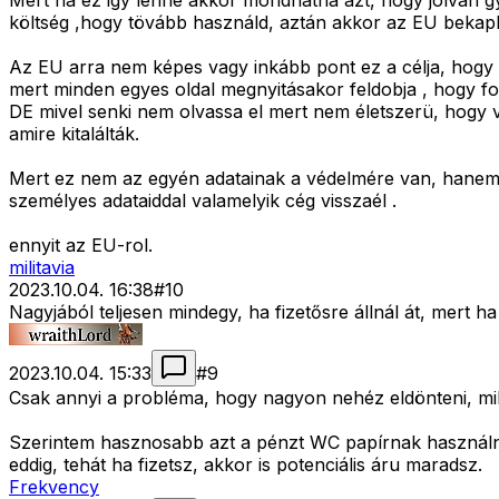
Mert ha ez igy lenne akkor mondhatná azt, hogy jólvan gy
költség ,hogy tövább használd, aztán akkor az EU bekapha
Az EU arra nem képes vagy inkább pont ez a célja, hogy 
mert minden egyes oldal megnyitásakor feldobja , hogy fo
DE mivel senki nem olvassa el mert nem életszerü, hogy vé
amire kitalálták.
Mert ez nem az egyén adatainak a védelmére van, hanem a 
személyes adataiddal valamelyik cég visszaél .
ennyit az EU-rol.
militavia
2023.10.04. 16:38
#
10
Nagyjából teljesen mindegy, ha fizetősre állnál át, mert h
2023.10.04. 15:33
#
9
Csak annyi a probléma, hogy nagyon nehéz eldönteni, mi
Szerintem hasznosabb azt a pénzt WC papírnak használni, m
eddig, tehát ha fizetsz, akkor is potenciális áru maradsz.
Frekvency