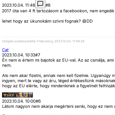
2023.10.04. 11:48
#
8
2017 óta van 4 ft tartozásom a facebookon, nem engedik e
lehet hogy az ükunokáim szívni fognak? 😄DD
Utoljára szerkesztette: Frekvency, 2023.10.04. 11:49:29
Cat
2023.10.04. 10:33
#
7
Én nem is értem mi bajotok az EU-val. Az az csinálja, am
nem.
Aki nem akar fizetni, annak nem kell fizetnie. Ugyanúgy m
ingyen, mert te vagy az áru, téged értékesítünk másoknak.
hogy az EU elérte, hogy mindenkinek a figyelmét felhívják
2023.10.04. 10:00
#
6
Látom nagyon nem akarja megérteni senki, hogy ez nem 