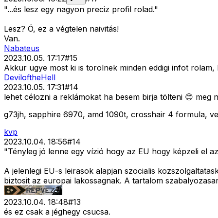
"...és lesz egy nagyon preciz profil rolad."
Lesz? Ó, ez a végtelen naivitás!
Van.
Nabateus
2023.10.05. 17:17
#
15
Akkur ugye most ki is torolnek minden eddigi infot rolam
DeviloftheHell
2023.10.05. 17:31
#
14
lehet célozni a reklámokat ha besem birja tölteni 😊 meg n
g73jh, sapphire 6970, amd 1090t, crosshair 4 formula, v
kvp
2023.10.04. 18:56
#
14
"Tényleg jó lenne egy vízió hogy az EU hogy képzeli el az 
A jelenlegi EU-s leirasok alapjan szocialis kozszolgaltata
biztosit az europai lakossagnak. A tartalom szabalyozasa
2023.10.04. 18:48
#
13
és ez csak a jéghegy csucsa.