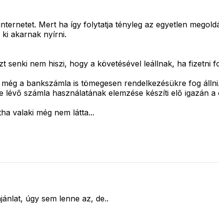
nternetet. Mert ha így folytatja tényleg az egyetlen megold
 ki akarnak nyírni.
zt senki nem hiszi, hogy a követésével leállnak, ha fizetni f
még a bankszámla is tömegesen rendelkezésükre fog állni. (
évő számla használatának elemzése készíti elő igazán a digi
ha valaki még nem látta...
jánlat, úgy sem lenne az, de..