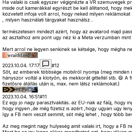
Ha valaki is csak egyszer végignézte a VR szemuvegek prez
inside out kamerákkal egyrészt be kell állitanod, hogy mek
közvetett infoja volt arrol, hogy neked milyen reklámokat
, milyen használati tárgyakat használsz .
természetesen mindezt azért, hogy az avatarod majd pass
az asztalhoz ami pont ugy néz ki a Meta verzumban mint h
Mert arrol ne legyen senkinek se kétsége, hogy mégha nem 
2023.10.04. 17:17
#
12
Sőt, az emberek többsége mobilról nyomja (meg minden más
hányszor voltál a klotyón, és mekkorát gitteltél stb. 😄 A 
fizetősre átállás után is, max. nem látsz reklámokat.)
2023.10.04. 16:51
#
11
Ez egy jo nagy parasztvakitás. az EU-nak az fáűj, hogy in
hogy ingyen ,de még fizetsz is azért ,hogy ugyan ugy len
Igy a FB nem veszit semmit, söt még lehet , hogy több bevé
Az meg megint nagy hulyeség amit valaki irt, hogy a FB 