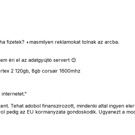
, ha fizetek? +masmilyen reklamokat tolnak az arcba.
em éri el az adatgyüjtö servert 😊
ertex 2 120gb, 8gb corsair 1600mhz
internetet."
skent. Tehat adobol finanszirozott, mindenki altal ingyen el
rol pedig az EU kormanyzata gondoskodik. Ugyanezt a model