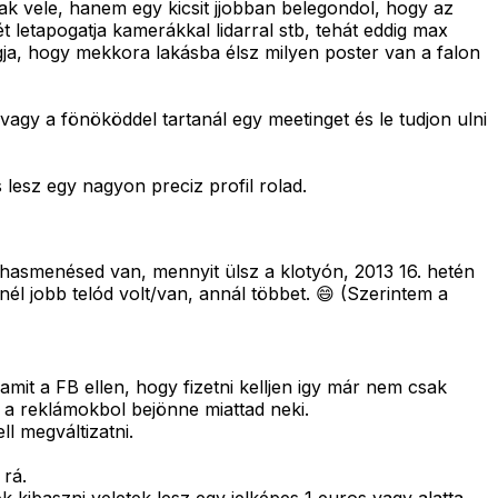
nak vele, hanem egy kicsit jjobban belegondol, hogy az
ét letapogatja kamerákkal lidarral stb, tehát eddig max
ogja, hogy mekkora lakásba élsz milyen poster van a falon
gy a fönököddel tartanál egy meetinget és le tudjon ulni
 lesz egy nagyon preciz profil rolad.
 hasmenésed van, mennyit ülsz a klotyón, 2013 16. hetén
inél jobb telód volt/van, annál többet. 😄 (Szerintem a
mit a FB ellen, hogy fizetni kelljen igy már nem csak
t a reklámokbol bejönne miattad neki.
l megváltizatni.
 rá.