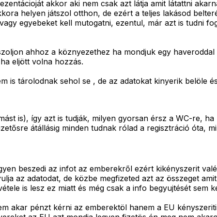
entácioját akkor aki nem csak azt látja amit látattni akar
kora helyen játszol otthon, de ezért a teljes lakásod belter
 vagy egyebeket kell mutogatni, ezentul, már azt is tudni f
zoljon ahhoz a köznyezethez ha mondjuk egy haveroddal va
a eljött volna hozzás.
is tárolodnak sehol se , de az adatokat kinyerik belöle és
t is), így azt is tudják, milyen gyorsan érsz a WC-re, ha
fizetősre átállásig minden tudnak rólad a regisztráció óta, m
gyen beszedi az infot az emberekről ezért kikényszerit valéa
yulja az adatodat, de közbe megfizeted azt az összeget ami
tele is lesz ez miatt és még csak a info begyujtését sem kel
nem akar pénzt kérni az emberektöl hanem a EU kényszeriti