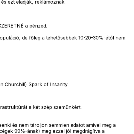
és ezt eladják, reklámoznak.
M SZERETNÉ a pénzed.
 populáció, de főleg a tehetősebbek 10-20-30%-ától nem
n Churchill) Spark of Insanity
rastruktúrát a két szép szemünkért.
 senki és nem tároljon semmien adatot amivel meg a
 a cégek 99%-ának) meg ezzel jól megdrágítva a