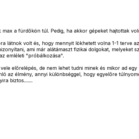
ák max a fürdőkön túl. Pedig, ha akkor gépeket hajtottak vol
a látnok volt és, hogy mennyit lökhetett volna 1-1 terve a
 bizonyítani, ami már alátámaszt fizikai dolgokat, melyeket
az emléleti "próbálkozása".
le előrelépés, de nem lehet tudni minek és mikor ad egy lö
ló az élmény, annyi különbséggel, hogy egyelőre túlnyo
 biztos.......