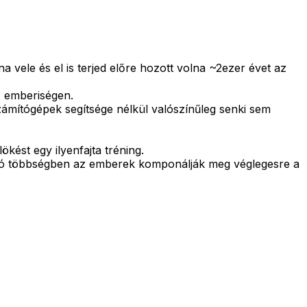
na vele és el is terjed előre hozott volna ~2ezer évet az
z emberiségen.
 számítógépek segítsége nélkül valószínűleg senki sem
kést egy ilyenfajta tréning.
mó többségben az emberek komponálják meg véglegesre a