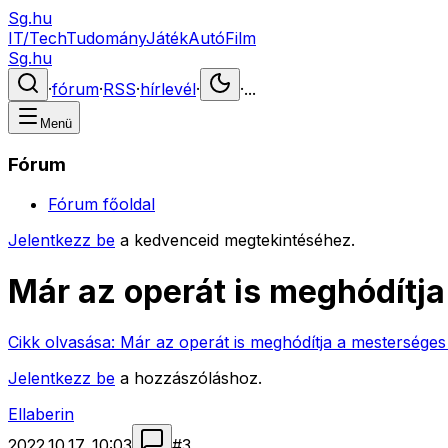
Sg.hu
IT/Tech
Tudomány
Játék
Autó
Film
Sg.hu
·
fórum
·
RSS
·
hírlevél
·
·
...
Menü
Fórum
Fórum főoldal
Jelentkezz be
a kedvenceid megtekintéséhez.
Már az operát is meghódítja
Cikk olvasása:
Már az operát is meghódítja a mesterséges i
Jelentkezz be
a hozzászóláshoz.
Ellaberin
2022.10.17. 10:03
#
3