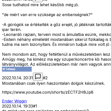
Sose tudhatod mire lehet később még jó.
"de miért van erre szüksége az emberiségnek?"
-A görögök se értékelték a gőz erejét, jó játéknak tartott
ipar terén.
-Leonardó rajzain, tervein most is ámulatba esünk, mekkor
-Eistein néhány elméletét mostanában sikerül fizikailag is
tudna ma sem bizonyítani. És immáron tudjuk mire volt jó 
Nem mondom azt, hogy feltétlenül a művészetekben lesz ve
Amúgy meg, ha kimész ma egy szuperkoncertre kb hason
látványvilágot. Az előkészületekben már nem vagyok annyira
2022.10.14. 20:31
#
2
Mostanában csak ilyen haszontalan dolgok készülnek.
https://www.youtube.com/shorts/zECTF2H8Jp8
Ender Wiggin
2022.10.14. 19:33
#
1