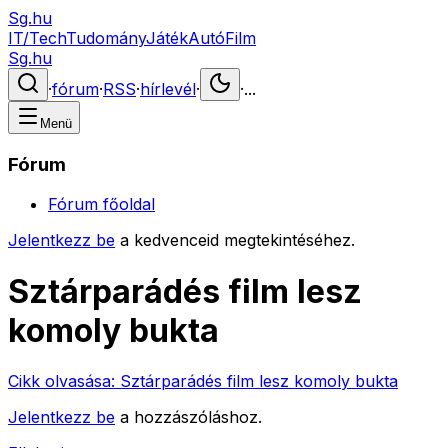
Sg.hu
IT/Tech
Tudomány
Játék
Autó
Film
Sg.hu
·
fórum
·
RSS
·
hírlevél
·
·
...
Menü
Fórum
Fórum főoldal
Jelentkezz be
a kedvenceid megtekintéséhez.
Sztárparádés film lesz
komoly bukta
Cikk olvasása:
Sztárparádés film lesz komoly bukta
Jelentkezz be
a hozzászóláshoz.