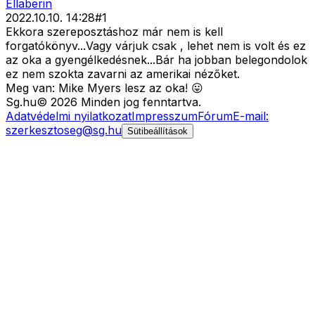
Ellaberin
2022.10.10. 14:28
#
1
Ekkora szereposztáshoz már nem is kell
forgatókönyv...Vagy várjuk csak , lehet nem is volt és ez
az oka a gyengélkedésnek...Bár ha jobban belegondolok
ez nem szokta zavarni az amerikai nézőket.
Meg van: Mike Myers lesz az oka! 😛
Sg
.hu
©
2026
Minden jog fenntartva.
Adatvédelmi nyilatkozat
Impresszum
Fórum
E-mail:
szerkesztoseg@sg.hu
Sütibeállítások