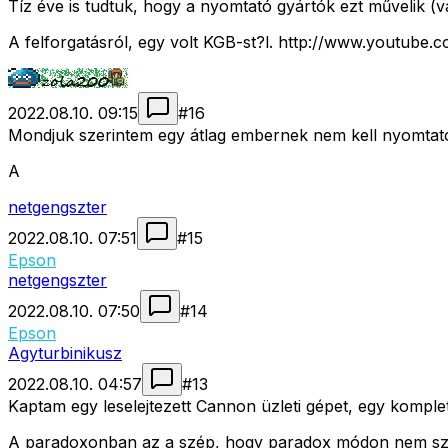
Tíz éve is tudtuk, hogy a nyomtató gyártók ezt művelik (v
A felforgatásról, egy volt KGB-st?l. http://www.youtu
2022.08.10. 09:15
#
16
Mondjuk szerintem egy átlag embernek nem kell nyomtató
A
netgengszter
2022.08.10. 07:51
#
15
Epson
netgengszter
2022.08.10. 07:50
#
14
Epson
Agyturbinikusz
2022.08.10. 04:57
#
13
Kaptam egy leselejtezett Cannon üzleti gépet, egy komplet
A paradoxonban az a szép, hogy paradox módon nem sz