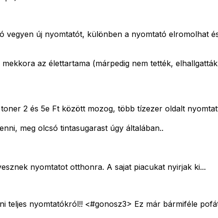
áló vegyen új nyomtatót, különben a nyomtató elromolhat és
mekkora az élettartama (márpedig nem tették, elhallgatták
oner 2 és 5e Ft között mozog, több tízezer oldalt nyomtatta
i, meg olcsó tintasugarast úgy általában..
ek nyomtatot otthonra. A sajat piacukat nyirjak ki...
i teljes nyomtatókról!! <#gonosz3>
Ez már bármiféle pofát