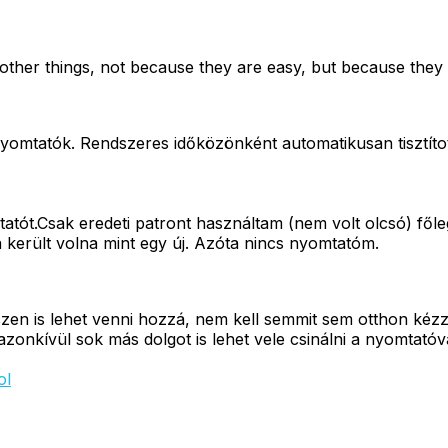
other things, not because they are easy, but because they
tatók. Rendszeres időközönként automatikusan tisztították 
ót.Csak eredeti patront használtam (nem volt olcsó) főle
a került volna mint egy új. Azóta nincs nyomtatóm.
en is lehet venni hozzá, nem kell semmit sem otthon kézzel
zonkívül sok más dolgot is lehet vele csinálni a nyomtatóv
ol