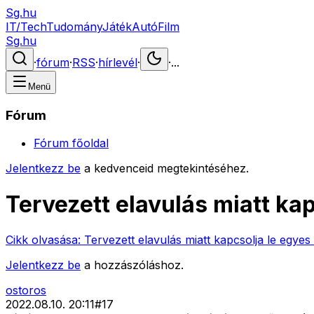
Sg.hu
IT/Tech
Tudomány
Játék
Autó
Film
Sg.hu
·
fórum
·
RSS
·
hírlevél
·
·
...
Menü
Fórum
Fórum főoldal
Jelentkezz be
a kedvenceid megtekintéséhez.
Tervezett elavulás miatt ka
Cikk olvasása:
Tervezett elavulás miatt kapcsolja le egye
Jelentkezz be
a hozzászóláshoz.
ostoros
2022.08.10. 20:11
#
17