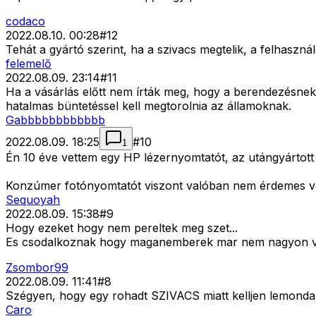
codaco
2022.08.10. 00:28
#
12
Tehát a gyártó szerint, ha a szivacs megtelik, a felhaszn
felemelő
2022.08.09. 23:14
#
11
Ha a vásárlás előtt nem írták meg, hogy a berendezésnek 
hatalmas büntetéssel kell megtorolnia az államoknak.
Gabbbbbbbbbbbb
2022.08.09. 18:25
#
10
1
Én 10 éve vettem egy HP lézernyomtatót, az utángyártott t
Konzúmer fotónyomtatót viszont valóban nem érdemes venn
Sequoyah
2022.08.09. 15:38
#
9
Hogy ezeket hogy nem pereltek meg szet...
Es csodalkoznak hogy maganemberek mar nem nagyon veszn
Zsombor99
2022.08.09. 11:41
#
8
Szégyen, hogy egy rohadt SZIVACS miatt kelljen lemondan
Caro