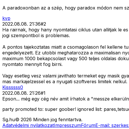
A paradoxonban az a szép, hogy paradox módon nem sz
kvp
2022.08.08. 21:36
#
2
Ha rairnak, hogy hany nyomtatasi ciklus utan allitjak le 
jogi szempontbol is problemas.
A pontos tajekoztatas miatt a csomagolason fel kellene tun
engedelyezett. Ez utobbi meghatarozza a maximalisan nyom
maximum 1000 bekapcsolast vagy 500 teljes oldalas doku
nyomtato mennyit fog birni.
Vagy esetleg vesz valami javithato termeket egy masik gyar
mas markajelzessel es a nyugati szoftveres limitek nelkul.
Kissssss0
2022.08.08. 21:26
#
1
Epson... még egy cég név amit írhatok a "messze elkerülni"
party promoted to: super goober! ignored list: pares,tetsu
Sg
.hu
©
2026
Minden jog fenntartva.
Adatvédelmi nyilatkozat
Impresszum
Fórum
E-mail:
szerkes