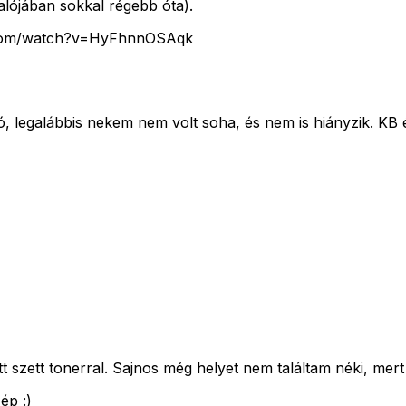
alójában sokkal régebb óta).
be.com/watch?v=HyFhnnOSAqk
, legalábbis nekem nem volt soha, és nem is hiányzik. KB
t szett tonerral. Sajnos még helyet nem találtam néki, mert
ép :)