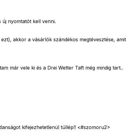
 új nyomtatót kell venni.
 ezt), akkor a vásárlók szándékos megtévesztése, amit
m már vele ki és a Drei Wetter Taft még mindig tart..
lanságot kifejezhetetlenül túllép!! <#szomoru2>