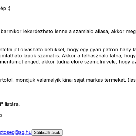
ép :)
es barmikor lekerdezheto lenne a szamlalo allasa, akkor meg
tetni jol olvashato betukkel, hogy egy gyari patron hany la
tathato lapok szamat is. Akkor a felhasznalo latna, hogy 
mentumot enged, akkor tudna elore szamolni vele, hogy az
totol, mondjuk valamelyik kinai sajat markas termeket. (las
 listára.
o
ztoseg@sg.hu
Sütibeállítások