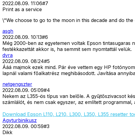
2022.08.09. 11:06
#
7
Print as a service
\"We choose to go to the moon in this decade and do the 
asgh
2022.08.09. 10:13
#
6
Még 2000-ben az egyetemen voltak Epson tintasugaras nyom
festékkazettát akkor is, ha semmit sem nyomtattál velük.
dyra
2022.08.09. 08:24
#
5
Ááá majmok ezek mind. Pár éve vettem egy HP fotónyomtat
lapnál valami főalkatrész meghibásodott. Javítása annyib
netgengszter
2022.08.09. 05:09
#
4
Nekem az L355-ös típus van belőle. A gyűjtőszivacsot kész
számlálót, és nem csak egyszer, az említett programmal, a
Download Epson L110, L210, L300, L350, L355 resetter to
Agyturbinikusz
2022.08.09. 00:59
#
3
Dikk