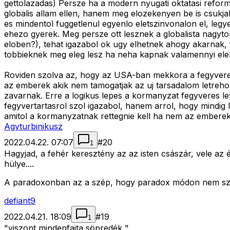
gettolazadas) Persze ha a modern nyugati oktatasi refor
globalis allam ellen, hanem meg elozekenyen be is csukjak
es mindentol fuggetlenul egyenlo eletszinvonalon el, legy
ehezo gyerek. Meg persze ott lesznek a globalista nagytoke
eloben?), tehat igazabol ok ugy elhetnek ahogy akarnak, 
tobbieknek meg eleg lesz ha neha kapnak valamennyi elel
Roviden szolva az, hogy az USA-ban mekkora a fegyveres
az emberek akik nem tamogatjak az uj tarsadalom letreh
zavarnak. Erre a logikus lepes a kormanyzat fegyveres lev
fegyvertartasrol szol igazabol, hanem arrol, hogy mindig 
amitol a kormanyzatnak rettegnie kell ha nem az emberek
Agyturbinikusz
2022.04.22. 07:07
#
20
1
Hagyjad, a fehér keresztény az az isten császár, vele az él
hülye....
A paradoxonban az a szép, hogy paradox módon nem sz
defiant9
2022.04.21. 18:09
#
19
1
"viszont mindenfajta söpredék "