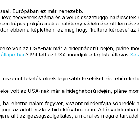
ással, Európában ez már nehezebb.
nt lévő fegyverek száma és a velük összefüggő halálesetek 
nem képes polgárainak a hatékony védelmére ott természete
ktor ebben a képletben, az meg hogy ’kultúra kérdése’ az 
deke volt az USA-nak már a hidegháború idején, pláne most,
t
állapotban
? Mit tett az USA mondjuk a toplista éllovas
Sal
, miszerint feketék ölnek leginkább feketéket, és fehéreket
eke volt az USA-nak már a hidegháború idején, pláne most, 
ha lehetne nálam fegyver, viszont mindenfajta söpredék n
joga az adott eszköz birtoklásához sem. A társadalomba be
ejére állt az igazságszolgáltatás, a morál és maga a társa