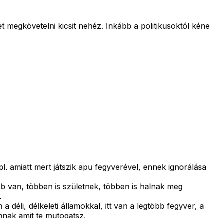
 megkövetelni kicsit nehéz. Inkább a politikusoktól kéne
. amiatt mert játszik apu fegyverével, ennek ignorálása
 van, többen is születnek, többen is halnak meg
.
déli, délkeleti államokkal, itt van a legtöbb fegyver, a
nnak amit te mutogatsz.