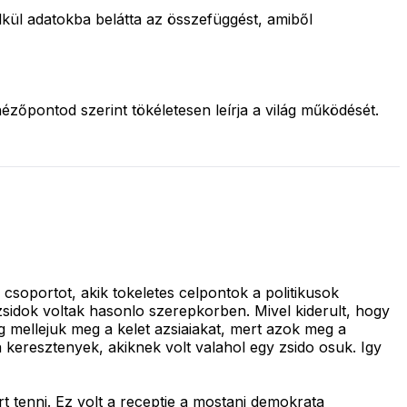
lkül adatokba belátta az összefüggést, amiből
őpontod szerint tökéletesen leírja a világ működését.
oportot, akik tokeletes celpontok a politikusok
idok voltak hasonlo szerepkorben. Mivel kiderult, hogy
g mellejuk meg a kelet azsiaiakat, mert azok meg a
 keresztenyek, akiknek volt valahol egy zsido osuk. Igy
t tenni. Ez volt a receptje a mostani demokrata