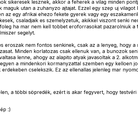
mok sikeresek lesznek, akkor a feherek a vilag minden pon
 maguk utan a zuhanyzo ajtajat. Ezzel egy szep uj vilagot l
en az egy afrikai ehezo fekete gyerek vagy egy eszakamerika
sek, csaladjaik es szemelyzetuk, akikkel viszont senki nem 
foleg ha mar nem kell tobbet eroforrasokat pazarolniuk a 
miszer segelyt.
 eroszak nem fontos senkinek, csak az a lenyeg, hogy a 
ozasat. Minden korlatozas csak ellenuk van, a bunozok se
altasa lenne, ahogy az alapito atyak javasoltak a 2. alkot
legyen a mindenkori kormanyzattal szemben egy kelloen jol s
 erdekeben cselekszik. Ez az ellenallas jelenleg mar nyo
en, a többi söpredék, ezért is akar fegyvert, hogy testvéri 
ép :)