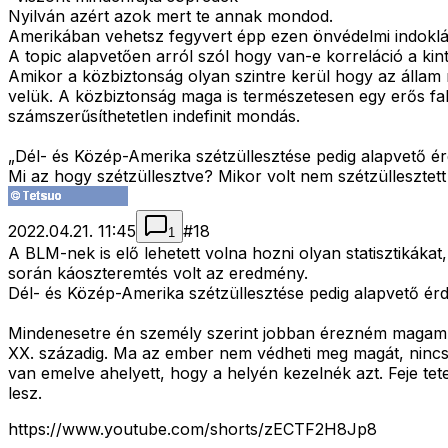
Nyilván azért azok mert te annak mondod.
Amerikában vehetsz fegyvert épp ezen önvédelmi indokl
A topic alapvetően arról szól hogy van-e korreláció a ki
Amikor a közbiztonság olyan szintre kerül hogy az állam 
velük. A közbiztonság maga is természetesen egy erős fa
számszerűsíthetetlen indefinit mondás.
„Dél- és Közép-Amerika szétzüllesztése pedig alapvető ér
Mi az hogy szétzüllesztve? Mikor volt nem szétzüllesztet
2022.04.21. 11:45
#
18
1
A BLM-nek is elő lehetett volna hozni olyan statisztikákat
során káoszteremtés volt az eredmény.
Dél- és Közép-Amerika szétzüllesztése pedig alapvető érd
Mindenesetre én személy szerint jobban érezném magam, 
XX. századig. Ma az ember nem védheti meg magát, nincs 
van emelve ahelyett, hogy a helyén kezelnék azt. Feje tet
lesz.
https://www.youtube.com/shorts/zECTF2H8Jp8