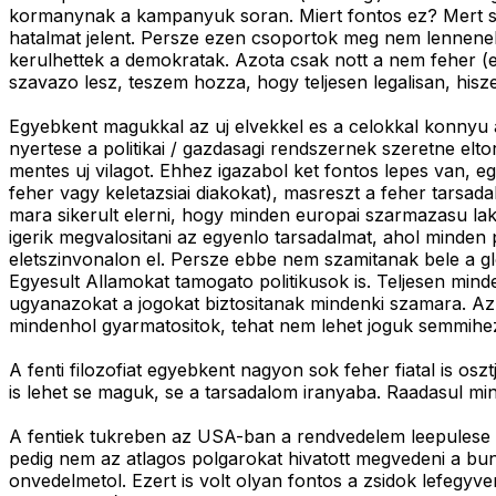
kormanynak a kampanyuk soran. Miert fontos ez? Mert siker
hatalmat jelent. Persze ezen csoportok meg nem lennenek a
kerulhettek a demokratak. Azota csak nott a nem feher (e
szavazo lesz, teszem hozza, hogy teljesen legalisan, hisze
Egyebkent magukkal az uj elvekkel es a celokkal konnyu 
nyertese a politikai / gazdasagi rendszernek szeretne elto
mentes uj vilagot. Ehhez igazabol ket fontos lepes van, e
feher vagy keletazsiai diakokat), masreszt a feher tars
mara sikerult elerni, hogy minden europai szarmazasu la
igerik megvalositani az egyenlo tarsadalmat, ahol minden 
eletszinvonalon el. Persze ebbe nem szamitanak bele a g
Egyesult Allamokat tamogato politikusok is. Teljesen mind
ugyanazokat a jogokat biztositanak mindenki szamara. Az e
mindenhol gyarmatositok, tehat nem lehet joguk semmihe
A fenti filozofiat egyebkent nagyon sok feher fiatal is o
is lehet se maguk, se a tarsadalom iranyaba. Raadasul mi
A fentiek tukreben az USA-ban a rendvedelem leepulese c
pedig nem az atlagos polgarokat hivatott megvedeni a bu
onvedelmetol. Ezert is volt olyan fontos a zsidok lefegyve