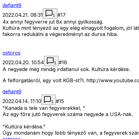
defiant9
2022.04.21. 08:31
#
17
1
4x annyi fegyverre jut 8x annyi gyilkosság.
Kultúra mint tényező az egy elég elnagyolt fogalom, jól 
fakorra redukálni a végeredményt az durva hiba.
ostoros
2022.04.20. 10:54
#
16
1
A negyede még mindig irdatlanul sok. Kultúra kérdése.
A felforgatásról, egy volt KGB-st?l. http://www.youtu
defiant9
2022.04.14. 11:10
#
15
1
"Kanada is tele van fegyverekkel, "
Az egy főre jutó fegyverek száma negyede a USA-nak.
"Kultúra kérdése."
Úgy mondanám hogy több tényező van, a fegyverek száma