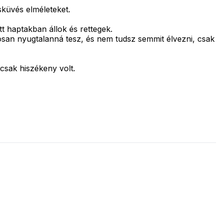
sküvés elméleteket.
t haptakban állok és rettegek.
osan nyugtalanná tesz, és nem tudsz semmit élvezni, csak
csak hiszékeny volt.