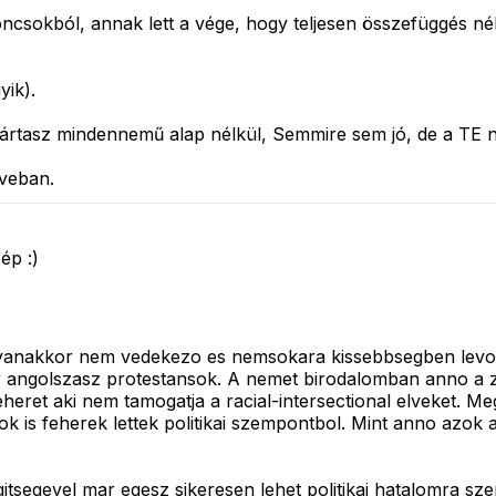
oncsokból, annak lett a vége, hogy teljesen összefüggés né
yik).
rtasz mindennemű alap nélkül, Semmire sem jó, de a TE néz
oveban.
ép :)
yanakkor nem vedekezo es nemsokara kissebbsegben levo cs
 angolszasz protestansok. A nemet birodalomban anno a zs
eret aki nem tamogatja a racial-intersectional elveket. Me
 is feherek lettek politikai szempontbol. Mint anno azok a
tsegevel mar egesz sikeresen lehet politikai hatalomra szer