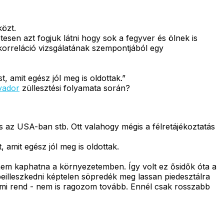
közt.
sen azt fogjuk látni hogy sok a fegyver és ölnek is
korreláció vizsgálatának szempontjából egy
 amit egész jól meg is oldottak.”
vador
züllesztési folyamata során?
 is az USA-ban stb. Ott valahogy mégis a félretájékoztatás
amit egész jól meg is oldottak.
em kaphatna a környezetemben. Így volt ez ősidők óta a
illeszkedni képtelen söpredék meg lassan piedesztálra
dalmi rend - nem is ragozom tovább. Ennél csak rosszabb