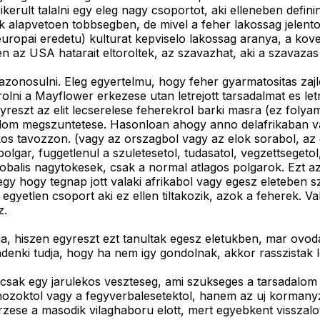
ult talalni egy eleg nagy csoportot, aki elleneben definin
lapvetoen tobbsegben, de mivel a feher lakossag jelentos re
uropai eredetu) kulturat kepviselo lakossag aranya, a kov
n az USA hatarait eltoroltek, az szavazhat, aki a szavazas 
azonosulni. Eleg egyertelmu, hogy feher gyarmatositas za
rolni a Mayflower erkezese utan letrejott tarsadalmat es let
gyreszt az elit lecserelese feherekrol barki masra (ez fol
adalom megszuntetese. Hasonloan ahogy anno delafrikaban v
kos tavozzon. (vagy az orszagbol vagy az elok sorabol, az
polgar, fuggetlenul a szuletesetol, tudasatol, vegzettseget
lobalis nagytokesek, csak a normal atlagos polgarok. Ezt 
egy hogy tegnap jott valaki afrikabol vagy egesz eleteben 
gyetlen csoport aki ez ellen tiltakozik, azok a feherek. V
z.
sztja, hiszen egyreszt ezt tanultak egesz eletukben, mar ov
ndenki tudja, hogy ha nem igy gondolnak, akkor rasszistak 
sak egy jarulekos veszteseg, ami szukseges a tarsadalom 
nozoktol vagy a fegyverbalesetektol, hanem az uj kormanyz
rzese a masodik vilaghaboru elott, mert egyebkent visszalot