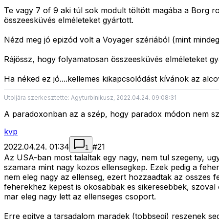
Te vagy 7 of 9 aki túl sok modult töltött magába a Borg r
összeesküvés elméleteket gyártott.
Nézd meg jó epizód volt a Voyager szériából (mint mindeg
Rájössz, hogy folyamatosan összeesküvés elméleteket gyá
Ha néked ez jó....kellemes kikapcsolódást kívánok az alc
Utoljára szerkesztette: Agyturbinikusz, 2022.04.24. 09:08:31
A paradoxonban az a szép, hogy paradox módon nem sz
kvp
2022.04.24. 01:34
#
21
1
Az USA-ban most talaltak egy nagy, nem tul szegeny, ug
szamara mint nagy kozos ellensegkep. Ezek pedig a feher
nem eleg nagy az ellenseg, ezert hozzaadtak az osszes feh
feherekhez kepest is okosabbak es sikeresebbek, szoval ok
mar eleg nagy lett az ellenseges csoport.
Erre epitve a tarsadalom maradek (tobbsegi) reszenek segi