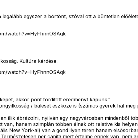
galább egyszer a börtönt, szóval ott a büntetlen előéletet
be.com/watch?v=HyFhnnOSAqk
akosság. Kultúra kérdése.
be.com/watch?v=HyFhnnOSAqk
epet, akkor pont forditott eredmenyt kapunk."
ngyilkosság / baleset eszköze is (számos gyerek hal meg pl
illik ábrázolni, nyilván egy nagyvárosban mindenből több
 van, hanem szimplán többen élnek ott relatíve kis helyen
lis New York-al) van a gond ilyen téren hanem elsősorban a 
g. Természetesen per capita mert értelme ennek van, nem a