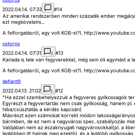
ostoros
2022.04.14. 07:33
#
14
Az amerikai rendszerben minden századik ember megjárja le
ezt megkövetelni...
A felforgatásról, egy volt KGB-st?l. http://www.youtu
ostoros
2022.04.14. 07:31
#
13
1
Kanada is tele van fegyverekkel, még sem öli egymást a l
A felforgatásról, egy volt KGB-st?l. http://www.youtu
defiant9
2022.04.13. 21:02
#
12
1
"Ha ezzel szembehelyezzuk a fegyveres gyilkossagok terk
Egyrészt a fegyvertartás nem csak gyilkosság, hanem pl. ö
hiba/csúsztatás a kérdés kapcsán)
Másrészt ezen számokat korrekt módon lakosságarányosan 
bármiben, de ez nem a nagyvárosi spec. szabályozás miatt
Valójában nem az északnyugati nagyvárosokkal(pl. a liberá
legtöbben itt halnak meg ezektől, és a legtöbb gyilkossá