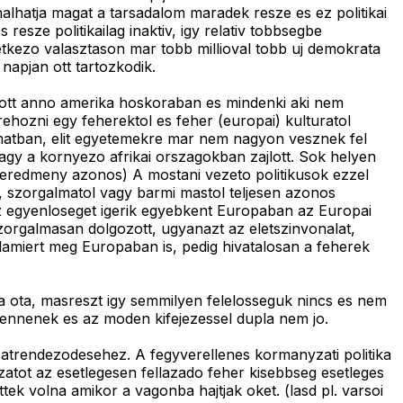
alhatja magat a tarsadalom maradek resze es ez politikai
sze politikailag inaktiv, igy relativ tobbsegbe
etkezo valasztason mar tobb millioval tobb uj demokrata
napjan ott tartozkodik.
jlott anno amerika hoskoraban es mindenki aki nem
rehozni egy feherektol es feher (europai) kulturatol
yamatban, elit egyetemekre mar nem nagyon vesznek fel
agy a kornyezo afrikai orszagokban zajlott. Sok helyen
 eredmeny azonos) A mostani vezeto politikusok ezzel
ol, szorgalmatol vagy barmi mastol teljesen azonos
az egyenloseget igerik egyebkent Europaban az Europai
szorgalmasan dolgozott, ugyanazt az eletszinvonalat,
alamiert meg Europaban is, pedig hivatalosan a feherek
oda ota, masreszt igy semmilyen felelosseguk nincs es nem
lennenek es az moden kifejezessel dupla nem jo.
atrendezodesehez. A fegyverellenes kormanyzati politika
atot az esetlegesen fellazado feher kisebbseg esetleges
tek volna amikor a vagonba hajtjak oket. (lasd pl. varsoi