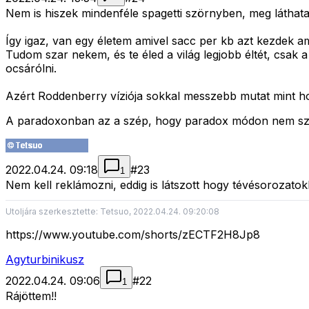
Nem is hiszek mindenféle spagetti szörnyben, meg láthat
Így igaz, van egy életem amivel sacc per kb azt kezdek am
Tudom szar nekem, és te éled a világ legjobb éltét, csa
ocsárólni.
Azért Roddenberry víziója sokkal messzebb mutat mint hol
A paradoxonban az a szép, hogy paradox módon nem sz
2022.04.24. 09:18
#
23
1
Nem kell reklámozni, eddig is látszott hogy tévésorozat
Utoljára szerkesztette: Tetsuo, 2022.04.24. 09:20:08
https://www.youtube.com/shorts/zECTF2H8Jp8
Agyturbinikusz
2022.04.24. 09:06
#
22
1
Rájöttem!!