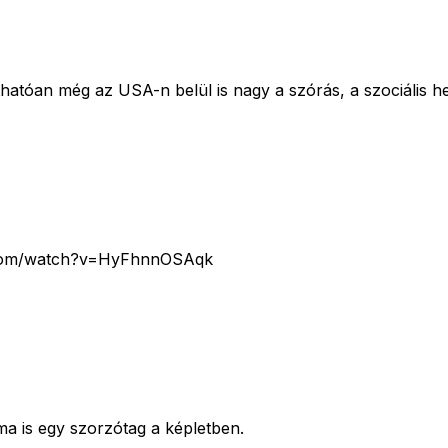
láthatóan még az USA-n belül is nagy a szórás, a szociális
be.com/watch?v=HyFhnnOSAqk
 is egy szorzótag a képletben.