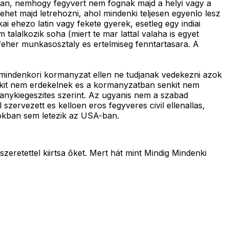
tjan, nemhogy fegyvert nem fognak majd a helyi vagy a
ehet majd letrehozni, ahol mindenki teljesen egyenlo lesz
i ehezo latin vagy fekete gyerek, esetleg egy indiai
talalkozik soha (miert te mar lattal valaha is egyet
feher munkasosztaly es ertelmiseg fenntartasara. A
mindenkori kormanyzat ellen ne tudjanak vedekezni azok
nkit nem erdekelnek es a kormanyzatban senkit nem
manykiegeszites szerint. Az ugyanis nem a szabad
zervezett es kelloen eros fegyveres civil ellenallas,
mokban sem letezik az USA-ban.
szeretettel kiirtsa őket. Mert hát mint Mindig Mindenki