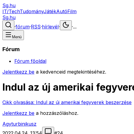
Sg.hu
IT/Tech
Tudomány
Játék
Autó
Film
Sg.hu
·
fórum
·
RSS
·
hírlevél
·
·
...
Menü
Fórum
Fórum főoldal
Jelentkezz be
a kedvenceid megtekintéséhez.
Indul az új amerikai fegyve
Cikk olvasása:
Indul az új amerikai fegyverek beszerzése
Jelentkezz be
a hozzászóláshoz.
Agyturbinikusz
2022.04.24. 13:54
#
24