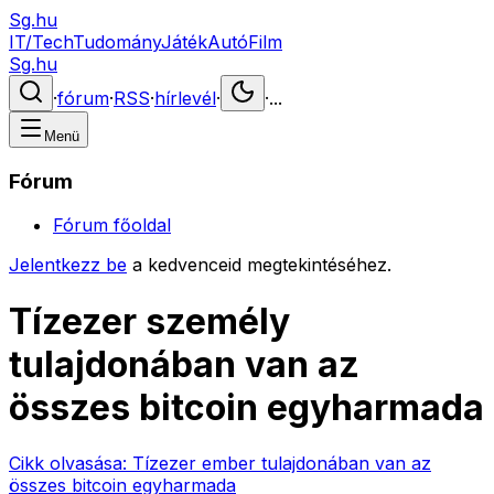
Sg.hu
IT/Tech
Tudomány
Játék
Autó
Film
Sg.hu
·
fórum
·
RSS
·
hírlevél
·
·
...
Menü
Fórum
Fórum főoldal
Jelentkezz be
a kedvenceid megtekintéséhez.
Tízezer személy
tulajdonában van az
összes bitcoin egyharmada
Cikk olvasása:
Tízezer ember tulajdonában van az
összes bitcoin egyharmada