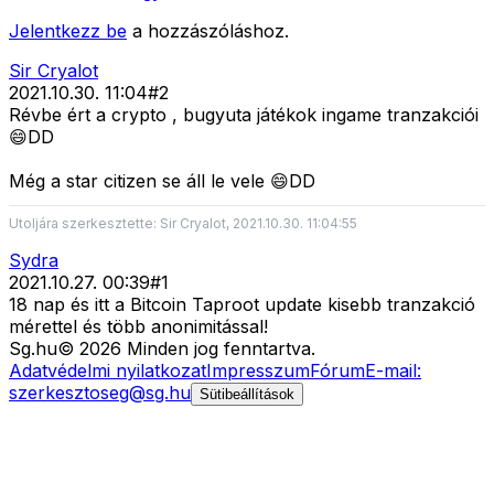
Jelentkezz be
a hozzászóláshoz.
Sir Cryalot
2021.10.30. 11:04
#
2
Révbe ért a crypto , bugyuta játékok ingame tranzakciói
😄DD
Még a star citizen se áll le vele 😄DD
Utoljára szerkesztette: Sir Cryalot, 2021.10.30. 11:04:55
Sydra
2021.10.27. 00:39
#
1
18 nap és itt a Bitcoin Taproot update kisebb tranzakció
mérettel és több anonimitással!
Sg
.hu
©
2026
Minden jog fenntartva.
Adatvédelmi nyilatkozat
Impresszum
Fórum
E-mail:
szerkesztoseg@sg.hu
Sütibeállítások