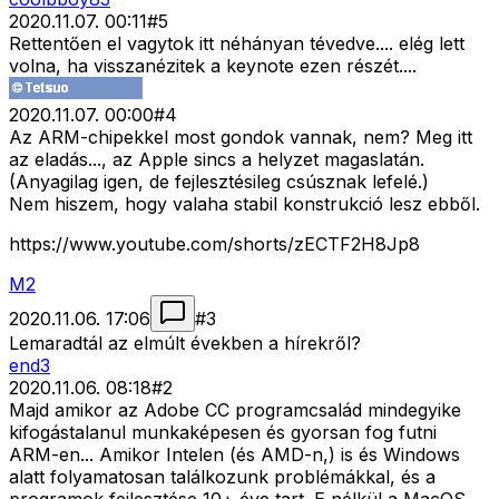
2020.11.07. 00:11
#
5
Rettentően el vagytok itt néhányan tévedve.... elég lett
volna, ha visszanézitek a keynote ezen részét....
2020.11.07. 00:00
#
4
Az ARM-chipekkel most gondok vannak, nem? Meg itt
az eladás..., az Apple sincs a helyzet magaslatán.
(Anyagilag igen, de fejlesztésileg csúsznak lefelé.)
Nem hiszem, hogy valaha stabil konstrukció lesz ebből.
https://www.youtube.com/shorts/zECTF2H8Jp8
M2
2020.11.06. 17:06
#
3
Lemaradtál az elmúlt években a hírekről?
end3
2020.11.06. 08:18
#
2
Majd amikor az Adobe CC programcsalád mindegyike
kifogástalanul munkaképesen és gyorsan fog futni
ARM-en... Amikor Intelen (és AMD-n,) is és Windows
alatt folyamatosan találkozunk problémákkal, és a