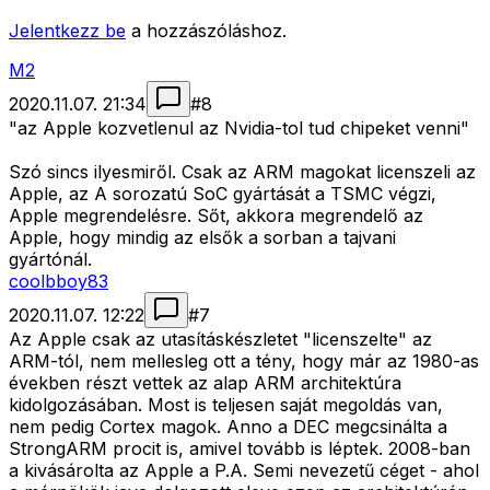
Jelentkezz be
a hozzászóláshoz.
M2
2020.11.07. 21:34
#
8
"az Apple kozvetlenul az Nvidia-tol tud chipeket venni"
Szó sincs ilyesmiről. Csak az ARM magokat licenszeli az
Apple, az A sorozatú SoC gyártását a TSMC végzi,
Apple megrendelésre. Sőt, akkora megrendelő az
Apple, hogy mindig az elsők a sorban a tajvani
gyártónál.
coolbboy83
2020.11.07. 12:22
#
7
Az Apple csak az utasításkészletet "licenszelte" az
ARM-tól, nem mellesleg ott a tény, hogy már az 1980-as
években részt vettek az alap ARM architektúra
kidolgozásában. Most is teljesen saját megoldás van,
nem pedig Cortex magok. Anno a DEC megcsinálta a
StrongARM procit is, amivel tovább is léptek. 2008-ban
a kivásárolta az Apple a P.A. Semi nevezetű céget - ahol