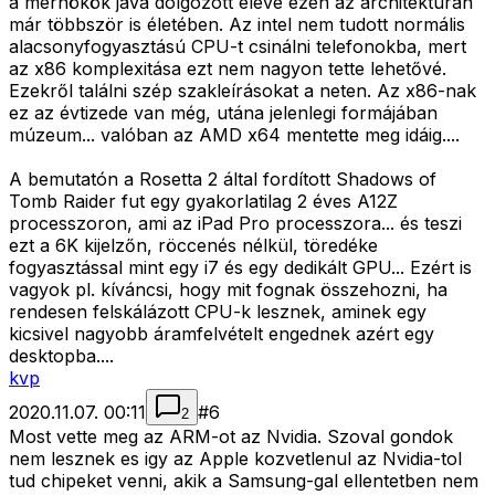
a mérnökök java dolgozott eleve ezen az architektúrán
már többször is életében. Az intel nem tudott normális
alacsonyfogyasztású CPU-t csinálni telefonokba, mert
az x86 komplexitása ezt nem nagyon tette lehetővé.
Ezekről találni szép szakleírásokat a neten. Az x86-nak
ez az évtizede van még, utána jelenlegi formájában
múzeum... valóban az AMD x64 mentette meg idáig....
A bemutatón a Rosetta 2 által fordított Shadows of
Tomb Raider fut egy gyakorlatilag 2 éves A12Z
processzoron, ami az iPad Pro processzora... és teszi
ezt a 6K kijelzőn, röccenés nélkül, töredéke
fogyasztással mint egy i7 és egy dedikált GPU... Ezért is
vagyok pl. kíváncsi, hogy mit fognak összehozni, ha
rendesen felskálázott CPU-k lesznek, aminek egy
kicsivel nagyobb áramfelvételt engednek azért egy
desktopba....
kvp
2020.11.07. 00:11
#
6
2
Most vette meg az ARM-ot az Nvidia. Szoval gondok
nem lesznek es igy az Apple kozvetlenul az Nvidia-tol
tud chipeket venni, akik a Samsung-gal ellentetben nem