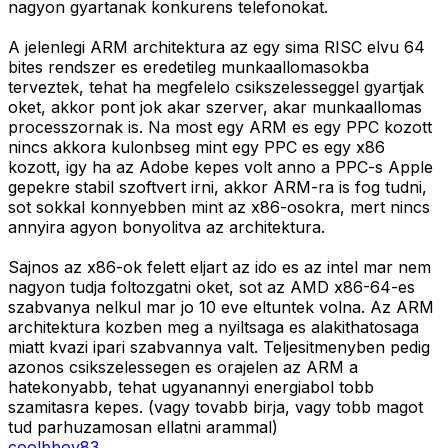
nagyon gyartanak konkurens telefonokat.
A jelenlegi ARM architektura az egy sima RISC elvu 64
bites rendszer es eredetileg munkaallomasokba
terveztek, tehat ha megfelelo csikszelesseggel gyartjak
oket, akkor pont jok akar szerver, akar munkaallomas
processzornak is. Na most egy ARM es egy PPC kozott
nincs akkora kulonbseg mint egy PPC es egy x86
kozott, igy ha az Adobe kepes volt anno a PPC-s Apple
gepekre stabil szoftvert irni, akkor ARM-ra is fog tudni,
sot sokkal konnyebben mint az x86-osokra, mert nincs
annyira agyon bonyolitva az architektura.
Sajnos az x86-ok felett eljart az ido es az intel mar nem
nagyon tudja foltozgatni oket, sot az AMD x86-64-es
szabvanya nelkul mar jo 10 eve eltuntek volna. Az ARM
architektura kozben meg a nyiltsaga es alakithatosaga
miatt kvazi ipari szabvannya valt. Teljesitmenyben pedig
azonos csikszelessegen es orajelen az ARM a
hatekonyabb, tehat ugyanannyi energiabol tobb
szamitasra kepes. (vagy tovabb birja, vagy tobb magot
tud parhuzamosan ellatni arammal)
coolbboy83