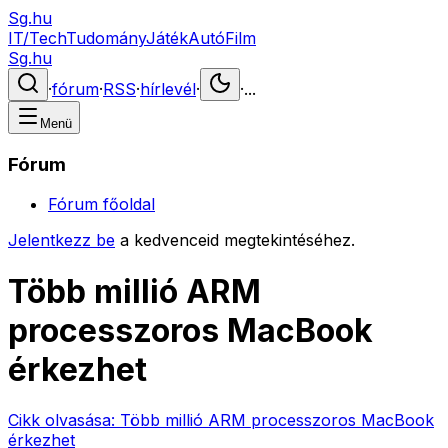
Sg.hu
IT/Tech
Tudomány
Játék
Autó
Film
Sg.hu
·
fórum
·
RSS
·
hírlevél
·
·
...
Menü
Fórum
Fórum főoldal
Jelentkezz be
a kedvenceid megtekintéséhez.
Több millió ARM
processzoros MacBook
érkezhet
Cikk olvasása:
Több millió ARM processzoros MacBook
érkezhet