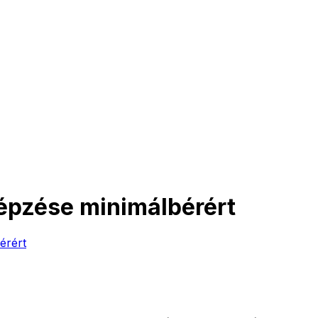
képzése minimálbérért
érért