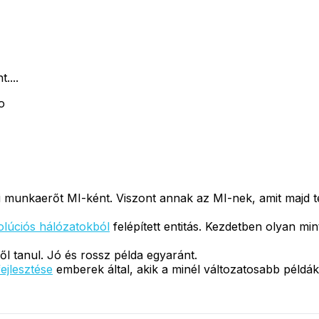
....
o
unkaerőt MI-ként. Viszont annak az MI-nek, amit majd tény
lúciós hálózatokból
felépített entitás. Kezdetben olyan min
 tanul. Jó és rossz példa egyaránt.
ejlesztése
emberek által, akik a minél változatosabb példák