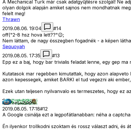
A Mechanical Turk már csak adatgyűjtésre szolgál! Ne ad
olyan dolgok alapján amiket sajnos nem mondhatnak meg! E
felelt meg!
Thrawn
2019.08.06. 19:04
#
14
off("2-8 hsz hova lett??"😉;
Nem láttam, de nagy összegben fogadnék - a képen látha
Sequoyah
2019.08.05. 17:35
#
13
Epp ez a baj, hogy bar trivialis feladat lenne, egy gep m
Kutatasok mar regebben kimutattak, hogy azon alapveto 
azon kepessegek, amiket BARKI el tud vegezni aki ember,
Ezek utan teljesen nyilvanvalo es termeszetes, hogy ez az 
2019.08.05. 17:18
#
12
A Google csinálja ezt a legpofátlanabban: néha a captcha
Én ilyenkor trollkodni szoktam és rossz választ adni, és 