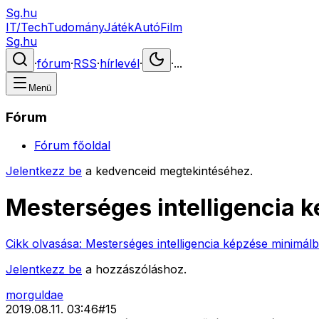
Sg.hu
IT/Tech
Tudomány
Játék
Autó
Film
Sg.hu
·
fórum
·
RSS
·
hírlevél
·
·
...
Menü
Fórum
Fórum főoldal
Jelentkezz be
a kedvenceid megtekintéséhez.
Mesterséges intelligencia 
Cikk olvasása:
Mesterséges intelligencia képzése minimálb
Jelentkezz be
a hozzászóláshoz.
morguldae
2019.08.11. 03:46
#
15