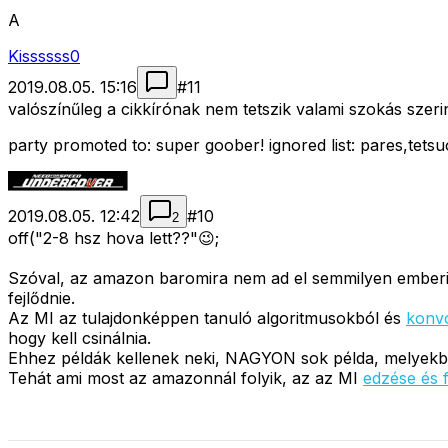
A
Kissssss0
2019.08.05. 15:16
#
11
valószínűleg a cikkírónak nem tetszik valami szokás szerint
party promoted to: super goober! ignored list: pares,tetsu
2019.08.05. 12:42
#
10
2
off("2-8 hsz hova lett??"😉;
Szóval, az amazon baromira nem ad el semmilyen emberi m
fejlődnie.
Az MI az tulajdonképpen tanuló algoritmusokból és
konvo
hogy kell csinálnia.
Ehhez példák kellenek neki, NAGYON sok példa, melyekből
Tehát ami most az amazonnál folyik, az az MI
edzése és f