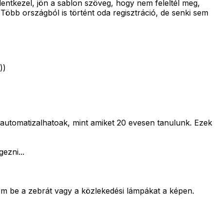
entkezel, jön a sablon szöveg, hogy nem feleltél meg,
öbb országból is történt oda regisztráció, de senki sem
))
automatizalhatoak, mint amiket 20 evesen tanulunk. Ezek
ezni...
em be a zebrát vagy a közlekedési lámpákat a képen.