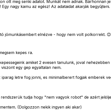
jon ott meg senki adatot. Munkát nem adnak. Bárhonnan jel
gy nagy kamu az egész! Az adataidat akarják begyűjteni. T
tó jómunkásembert elnézve - hogy nem volt polkorrekt. 😊
a megsem kepes ra.
kepessegeink amiket 2 evesen tanulunk, joval nehezebben 
 viszont egy gep egyaltalan nem.
iparag letre fog jonni, es minimalberert fogjak emberek veg
 rendszerük tudja hogy "nem vagyok robot" de azért jelölj
átmentem. (Dolgozzon nekik ingyen aki akar)