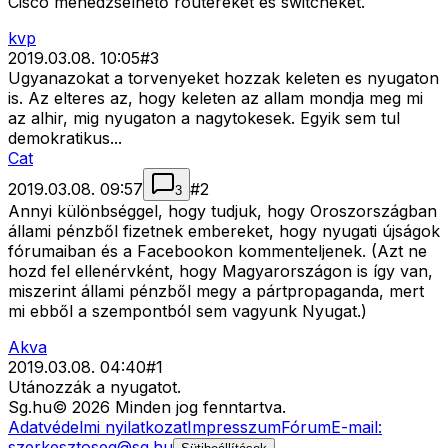
Cisco menedzselhető routereket és switcheket.
kvp
2019.03.08. 10:05
#
3
Ugyanazokat a torvenyeket hozzak keleten es nyugaton
is. Az elteres az, hogy keleten az allam mondja meg mi
az alhir, mig nyugaton a nagytokesek. Egyik sem tul
demokratikus...
Cat
2019.03.08. 09:57
#
2
3
Annyi különbséggel, hogy tudjuk, hogy Oroszországban
állami pénzből fizetnek embereket, hogy nyugati újságok
fórumaiban és a Facebookon kommenteljenek. (Azt ne
hozd fel ellenérvként, hogy Magyarországon is így van,
miszerint állami pénzből megy a pártpropaganda, mert
mi ebből a szempontból sem vagyunk Nyugat.)
Akva
2019.03.08. 04:40
#
1
Utánozzák a nyugatot.
Sg
.hu
©
2026
Minden jog fenntartva.
Adatvédelmi nyilatkozat
Impresszum
Fórum
E-mail:
szerkesztoseg@sg.hu