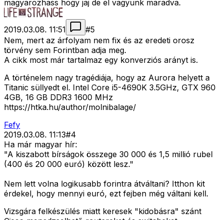
magyarozhass hogy jaj de el vagyunk maradva.
2019.03.08. 11:51
#
5
Nem, mert az árfolyam nem fix és az eredeti orosz
törvény sem Forintban adja meg.
A cikk most már tartalmaz egy konverziós arányt is.
A történelem nagy tragédiája, hogy az Aurora helyett a
Titanic süllyedt el. Intel Core i5-4690K 3.5GHz, GTX 960
4GB, 16 GB DDR3 1600 MHz
https://htka.hu/author/molnibalage/
Fefy
2019.03.08. 11:13
#
4
Ha már magyar hír:
"A kiszabott bírságok összege 30 000 és 1,5 millió rubel
(400 és 20 000 euró) között lesz."
Nem lett volna logikusabb forintra átváltani? Itthon kit
érdekel, hogy mennyi euró, ezt fejben még váltani kell.
Vizsgára felkészülés miatt keresek "kidobásra" szánt