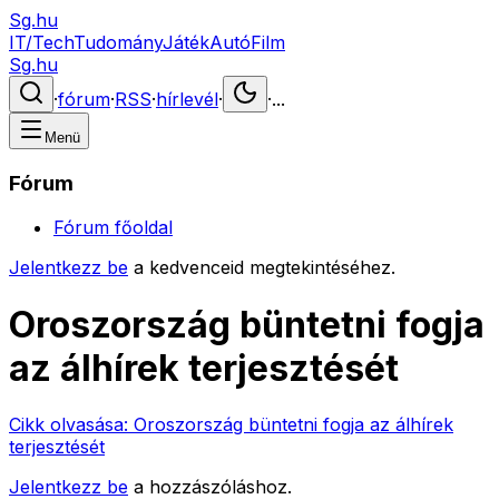
Sg.hu
IT/Tech
Tudomány
Játék
Autó
Film
Sg.hu
·
fórum
·
RSS
·
hírlevél
·
·
...
Menü
Fórum
Fórum főoldal
Jelentkezz be
a kedvenceid megtekintéséhez.
Oroszország büntetni fogja
az álhírek terjesztését
Cikk olvasása:
Oroszország büntetni fogja az álhírek
terjesztését
Jelentkezz be
a hozzászóláshoz.