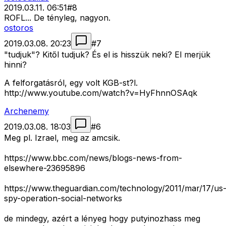
2019.03.11. 06:51
#
8
ROFL... De tényleg, nagyon.
ostoros
2019.03.08. 20:23
#
7
"tudjuk"? Kitől tudjuk? És el is hisszük neki? El merjük
hinni?
A felforgatásról, egy volt KGB-st?l.
http://www.youtube.com/watch?v=HyFhnnOSAqk
Archenemy
2019.03.08. 18:03
#
6
Meg pl. Izrael, meg az amcsik.
https://www.bbc.com/news/blogs-news-from-
elsewhere-23695896
https://www.theguardian.com/technology/2011/mar/17/us
spy-operation-social-networks
de mindegy, azért a lényeg hogy putyinozhass meg