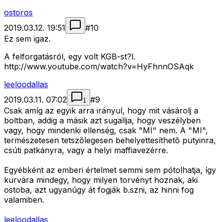
ostoros
2019.03.12. 19:51
#
10
Ez sem igaz.
A felforgatásról, egy volt KGB-st?l.
http://www.youtube.com/watch?v=HyFhnnOSAqk
leeloodallas
2019.03.11. 07:02
#
9
1
Csak amíg az egyik arra irányul, hogy mit vásárolj a
boltban, addig a másik azt sugallja, hogy veszélyben
vagy, hogy mindenki ellenség, csak "MI" nem. A "MI",
természetesen tetszőlegesen behelyettesíthető putyinra,
csúti patkányra, vagy a helyi maffiavezérre.
Egyébként az emberi értelmet semmi sem pótolhatja, így
kurvára mindegy, hogy milyen torvényt hoznak, aki
ostoba, azt ugyanúgy át fogják b.szni, az hinni fog
valamiben.
leeloodallas