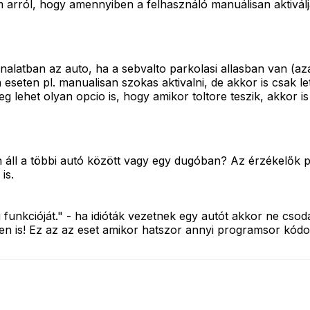
arról, hogy amennyiben a felhasználó manuálisan aktiválja 
alatban az auto, ha a sebvalto parkolasi allasban van (az
a eseten pl. manualisan szokas aktivalni, de akkor is csak let
 lehet olyan opcio is, hogy amikor toltore teszik, akkor is 
n áll a többi autó között vagy egy dugóban? Az érzékelők 
is.
si funkcióját." - ha idióták vezetnek egy autót akkor ne csodá
llen is! Ez az az eset amikor hatszor annyi programsor kódot