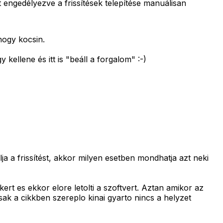
t engedélyezve a frissítések telepítése manuálisan
hogy kocsin.
kellene és itt is "beáll a forgalom" :-)
a a frissítést, akkor milyen esetben mondhatja azt neki
ert es ekkor elore letolti a szoftvert. Aztan amikor az
 csak a cikkben szereplo kinai gyarto nincs a helyzet