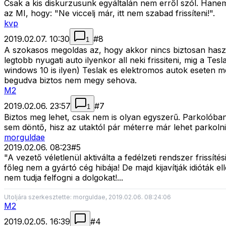
Csak a kis diskurzusunk egyáltalán nem erről szól. Hanem 
az MI, hogy: "Ne viccelj már, itt nem szabad frissíteni!".
kvp
2019.02.07. 10:30
#
8
1
A szokasos megoldas az, hogy akkor nincs biztosan haszn
legtobb nyugati auto ilyenkor all neki frissiteni, mig a Tesl
windows 10 is ilyen) Teslak es elektromos autok eseten meg
begudva biztos nem megy sehova.
M2
2019.02.06. 23:57
#
7
1
Biztos meg lehet, csak nem is olyan egyszerű. Parkolóba
sem döntő, hisz az utaktól pár méterre már lehet parkolni 
morguldae
2019.02.06. 08:23
#
5
"A vezető véletlenül aktiválta a fedélzeti rendszer frissíté
főleg nem a gyártó cég hibája! De majd kijavítják idióták e
nem tudja felfogni a dolgokat!...
Utoljára szerkesztette: morguldae, 2019.02.06. 08:24:06
M2
2019.02.05. 16:39
#
4