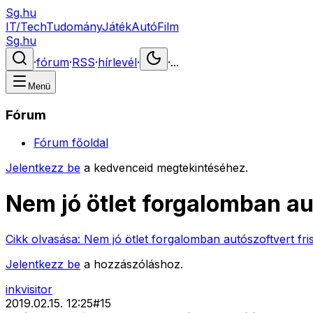
Sg.hu
IT/Tech
Tudomány
Játék
Autó
Film
Sg.hu
·
fórum
·
RSS
·
hírlevél
·
·
...
Menü
Fórum
Fórum főoldal
Jelentkezz be
a kedvenceid megtekintéséhez.
Nem jó ötlet forgalomban aut
Cikk olvasása:
Nem jó ötlet forgalomban autószoftvert fris
Jelentkezz be
a hozzászóláshoz.
inkvisitor
2019.02.15. 12:25
#
15