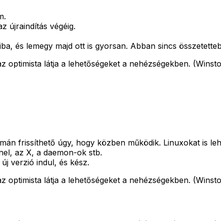
m.
z újraindítás végéig.
ba, és lemegy majd ott is gyorsan. Abban sincs összetette
z optimista látja a lehetőségeket a nehézségekben. (Winsto
mán frissíthető úgy, hogy közben működik. Linuxokat is lehet
nel, az X, a daemon-ok stb.
j verzió indul, és kész.
z optimista látja a lehetőségeket a nehézségekben. (Winsto