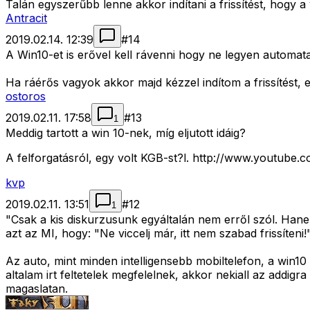
Talán egyszerűbb lenne akkor indítani a frissítést, hogy 
Antracit
2019.02.14. 12:39
#
14
A Win10-et is erővel kell rávenni hogy ne legyen automa
Ha ráérős vagyok akkor majd kézzel indítom a frissítést, e
ostoros
2019.02.11. 17:58
#
13
1
Meddig tartott a win 10-nek, míg eljutott idáig?
A felforgatásról, egy volt KGB-st?l. http://www.youtu
kvp
2019.02.11. 13:51
#
12
1
"Csak a kis diskurzusunk egyáltalán nem erről szól. Hane
azt az MI, hogy: "Ne viccelj már, itt nem szabad frissíteni!"
Az auto, mint minden intelligensebb mobiltelefon, a win10 v
altalam irt feltetelek megfelelnek, akkor nekiall az addigr
magaslatan.