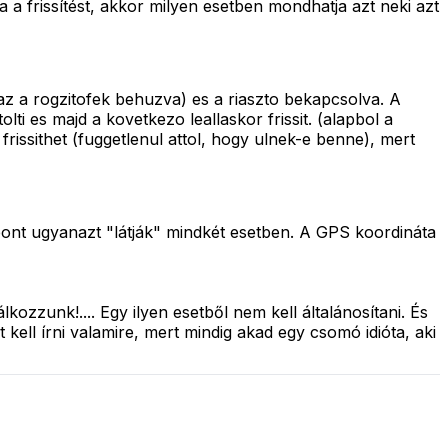
a frissítést, akkor milyen esetben mondhatja azt neki azt
az a rogzitofek behuzva) es a riaszto bekapcsolva. A
olti es majd a kovetkezo leallaskor frissit. (alapbol a
frissithet (fuggetlenul attol, hogy ulnek-e benne), mert
pont ugyanazt "látják" mindkét esetben. A GPS koordináta
lkozzunk!.... Egy ilyen esetből nem kell általánosítani. És
 kell írni valamire, mert mindig akad egy csomó idióta, aki