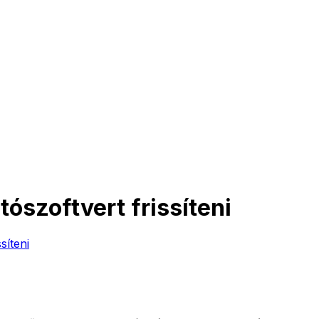
ószoftvert frissíteni
síteni