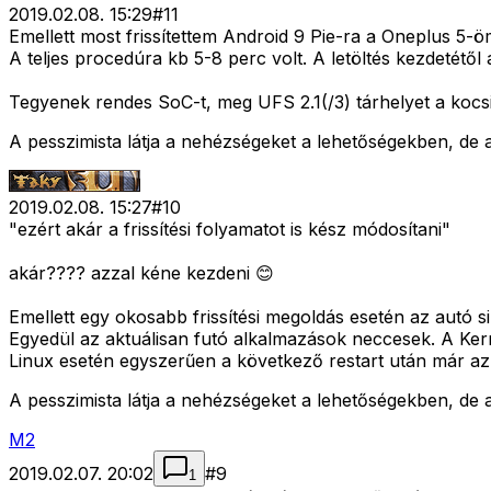
2019.02.08. 15:29
#
11
Emellett most frissítettem Android 9 Pie-ra a Oneplus 5-ö
A teljes procedúra kb 5-8 perc volt. A letöltés kezdetétől a
Tegyenek rendes SoC-t, meg UFS 2.1(/3) tárhelyet a kocsi
A pesszimista látja a nehézségeket a lehetőségekben, de a
2019.02.08. 15:27
#
10
"ezért akár a frissítési folyamatot is kész módosítani"
akár???? azzal kéne kezdeni 😊
Emellett egy okosabb frissítési megoldás esetén az autó si
Egyedül az aktuálisan futó alkalmazások neccesek. A Ker
Linux esetén egyszerűen a következő restart után már az ú
A pesszimista látja a nehézségeket a lehetőségekben, de a
M2
2019.02.07. 20:02
#
9
1