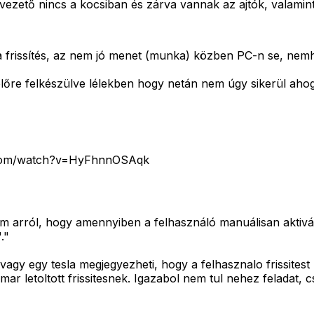
a vezető nincs a kocsiban és zárva vannak az ajtók, valamin
ta frissítés, az nem jó menet (munka) közben PC-n se, nem
lőre felkészülve lélekben hogy netán nem úgy sikerül ahogy 
be.com/watch?v=HyFhnnOSAqk
m arról, hogy amennyiben a felhasználó manuálisan aktiválj
."
agy egy tesla megjegyezheti, hogy a felhasznalo frissitest k
a mar letoltott frissitesnek. Igazabol nem tul nehez feladat,