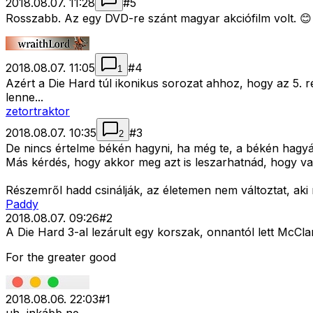
2018.08.07. 11:28
#
5
Rosszabb. Az egy DVD-re szánt magyar akciófilm volt. 😊
2018.08.07. 11:05
#
4
1
Azért a Die Hard túl ikonikus sorozat ahhoz, hogy az 5. ré
lenne...
zetortraktor
2018.08.07. 10:35
#
3
2
De nincs értelme békén hagyni, ha még te, a békén hagyás
Más kérdés, hogy akkor meg azt is leszarhatnád, hogy va
Részemről hadd csinálják, az életemen nem változtat, aki
Paddy
2018.08.07. 09:26
#
2
A Die Hard 3-al lezárult egy korszak, onnantól lett McC
For the greater good
2018.08.06. 22:03
#
1