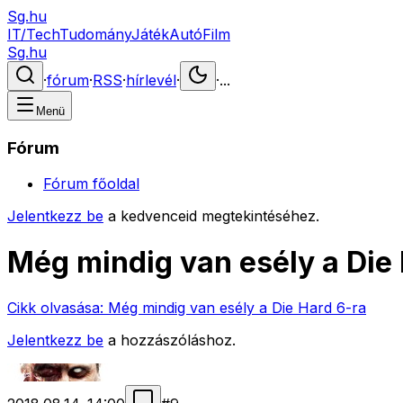
Sg.hu
IT/Tech
Tudomány
Játék
Autó
Film
Sg.hu
·
fórum
·
RSS
·
hírlevél
·
·
...
Menü
Fórum
Fórum főoldal
Jelentkezz be
a kedvenceid megtekintéséhez.
Még mindig van esély a Die 
Cikk olvasása:
Még mindig van esély a Die Hard 6-ra
Jelentkezz be
a hozzászóláshoz.