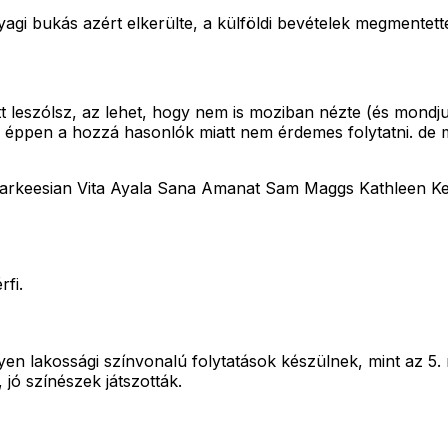
agi bukás azért elkerülte, a külföldi bevételek megmentett
tt leszólsz, az lehet, hogy nem is moziban nézte (és mondj
is éppen a hozzá hasonlók miatt nem érdemes folytatni. de
Sarkeesian Vita Ayala Sana Amanat Sam Maggs Kathleen K
fi.
yen lakossági színvonalú folytatások készülnek, mint az 5.
, jó színészek játszották.