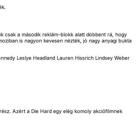
ék.
uk csak a második reklám-blokk alatt döbbent rá, hogy
 moziban is nagyon kevesen nézték, jó nagy anyagi bukta
ennedy Leslye Headland Lauren Hissrich Lindsey Weber
 rész. Azért a Die Hard egy elég komoly akciófilmnek