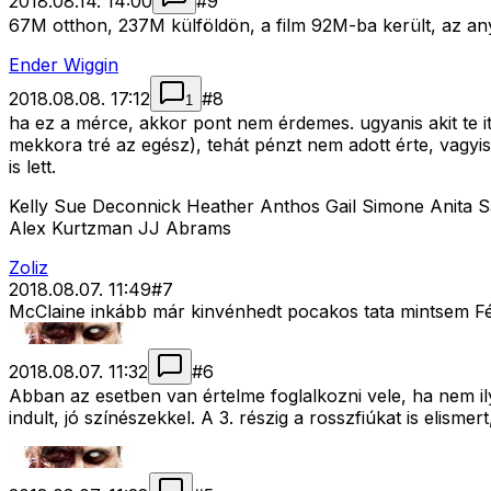
2018.08.14. 14:00
#
9
67M otthon, 237M külföldön, a film 92M-ba került, az any
Ender Wiggin
2018.08.08. 17:12
#
8
1
ha ez a mérce, akkor pont nem érdemes. ugyanis akit te i
mekkora tré az egész), tehát pénzt nem adott érte, vagy
is lett.
Kelly Sue Deconnick Heather Anthos Gail Simone Anita 
Alex Kurtzman JJ Abrams
Zoliz
2018.08.07. 11:49
#
7
McClaine inkább már kinvénhedt pocakos tata mintsem Fér
2018.08.07. 11:32
#
6
Abban az esetben van értelme foglalkozni vele, ha nem il
indult, jó színészekkel. A 3. részig a rosszfiúkat is elismert