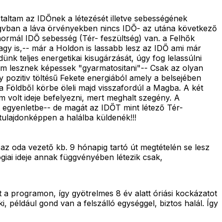
taltam az IDŐnek a létezését illetve sebességének
yagvban a láva örvényekben nincs IDŐ- az utána következő
normál IDŐ sebesség (Tér- feszültség) van. a Felhők
gy is,-- már a Holdon is lassabb lesz az IDŐ ami már
nk teljes energetikai kisugárzását, úgy fog lelassúlni
nem lesznek képessek "gyarmatositani"-- Csak az olyan
y pozitiv töltésű Fekete energiából amely a belsejében
a Földből körbe öleli majd visszafordúl a Magba. A két
 volt ideje befelyezni, mert meghalt szegény. A
 egyenletbe-- de magát az IDŐT mint létező Tér-
tulajdonképpen a halálba küldenék!!!
az oda vezető kb. 9 hónapig tartó út megtételén se lesz
iai ideje annak függvényében létezik csak,
a programon, így gyötrelmes 8 év alatt óriási kockázatot
i, például gond van a felszálló egységgel, biztos halál. Így