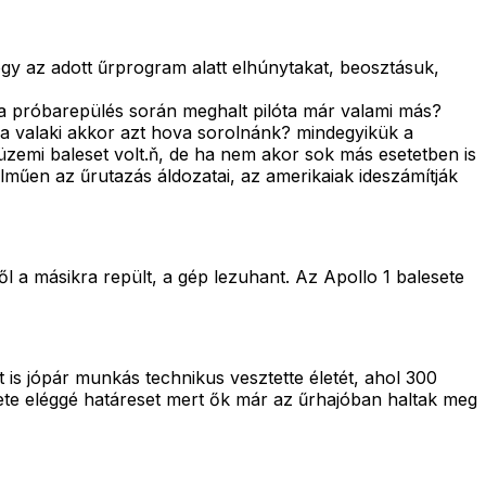
gy az adott űrprogram alatt elhúnytakat, beosztásuk,
de a próbarepülés során meghalt pilóta már valami más?
lna valaki akkor azt hova sorolnánk? mindegyikük a
 üzemi baleset volt.ň, de ha nem akor sok más esetetben is
elműen az űrutazás áldozatai, az amerikaiak ideszámítják
l a másikra repült, a gép lezuhant. Az Apollo 1 balesete
t is jópár munkás technikus vesztette életét, ahol 300
sete eléggé határeset mert ők már az űrhajóban haltak meg