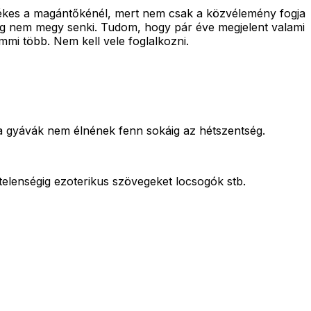
dékes a magántőkénél, mert nem csak a közvélemény fogja
 meg nem megy senki. Tudom, hogy pár éve megjelent valami
mi több. Nem kell vele foglalkozni.
 a gyávák nem élnének fenn sokáig az hétszentség.
égtelenségig ezoterikus szövegeket locsogók stb.