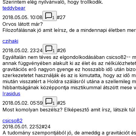
Szerintem elég nyilvánvaló, hogy trollkodik.
teddybear
2018.05.05. 10:08
#
27
1
Orvos látott már?
Filozofálásnak jó amit leírsz, de a mindennapi életben me
czihaki
2018.05.02. 23:24
#
26
1
Egyáltalán nem téves az elgondolkodásában csicso82-- mert
annak függvényében alakult ki az élet és az nélkülözhet
gravitációs erő nagyon gyenge ez hosszabb idő után biz
szerkezetetet használják és az is kimutatta, hogy az idő 
miután visszatért a Holdra szálásról utána a szellemile
hibbantságának középpontja misztikummal átszött mese vol
Irasidus
2018.05.02. 05:59
#
25
1
Most komolyan beszélsz? Elképesztő amit írsz, látszik túl 
csicso82
2018.05.01. 22:52
#
24
A tudomány szempontjából jó, de ameddig a gravitációt és a