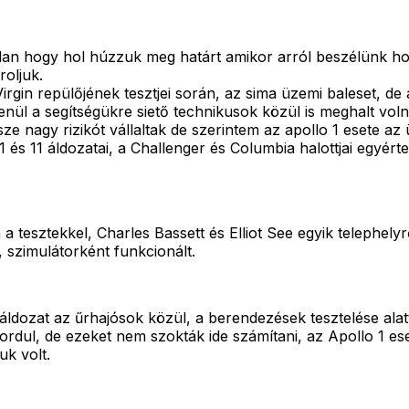
alan hogy hol húzzuk meg határt amikor arról beszélünk ho
oljuk.
 Virgin repülőjének tesztjei során, az sima üzemi baleset, 
lenül a segítségükre siető technikusok közül is meghalt vo
ze nagy rizikót vállaltak de szerintem az apollo 1 esete az
és 11 áldozatai, a Challenger és Columbia halottjai egyért
tesztekkel, Charles Bassett és Elliot See egyik telephelyrő
 szimulátorként funkcionált.
 áldozat az űrhajósok közül, a berendezések tesztelése alat
ordul, de ezeket nem szokták ide számítani, az Apollo 1 e
k volt.