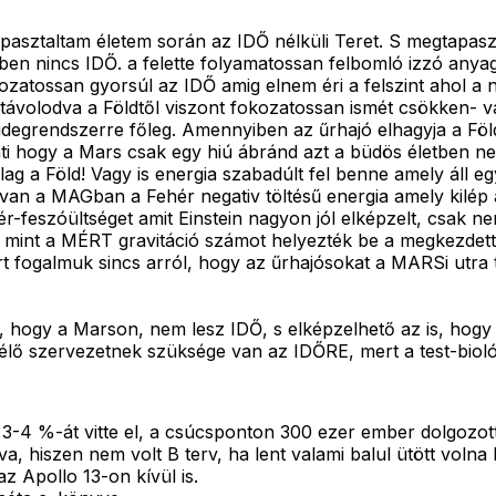
tapasztaltam életem során az IDŐ nélküli Teret. S megtapasz
érben nincs IDŐ. a felette folyamatossan felbomló izzó an
zatossan gyorsúl az IDŐ amig elnem éri a felszint ahol a 
ávolodva a Földtől viszont fokozatossan ismét csökken- va
idegrendszerre főleg. Amennyiben az űrhajó elhagyja a Földü
lenti hogy a Mars csak egy hiú ábránd azt a büdös életben 
ag a Föld! Vagy is energia szabadúlt fel benne amely áll eg
 van a MAGban a Fehér negativ töltésű energia amely kilép 
feszóültséget amit Einstein nagyon jól elképzelt, csak nem
t mint a MÉRT gravitáció számot helyezték be a megkezdett
t fogalmuk sincs arról, hogy az űrhajósokat a MARSi utra 
 hogy a Marson, nem lesz IDŐ, s elképzelhető az is, hogy 
lő szervezetnek szüksége van az IDŐRE, mert a test-biológ
-4 %-át vitte el, a csúcsponton 300 ezer ember dolgozott 
a, hiszen nem volt B terv, ha lent valami balul ütött volna k
z Apollo 13-on kívül is.