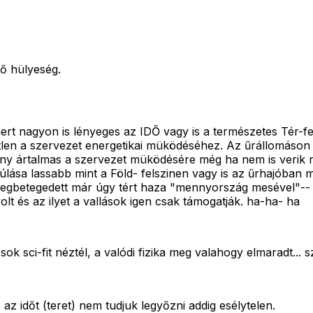
rő hülyeség.
 nagyon is lényeges az IDŐ vagy is a természetes Tér-feszü
etlen a szervezet energetikai müködéséhez. Az űrállomáson
ony ártalmas a szervezet müködésére még ha nem is verik 
múlása lassabb mint a Föld- felszinen vagy is az űrhajóban
g megbetegedett már úgy tért haza "mennyország mesével"-
t és az ilyet a vallások igen csak támogatják. ha-ha- ha
sok sci-fit néztél, a valódi fizika meg valahogy elmaradt...
z időt (teret) nem tudjuk legyőzni addig esélytelen.