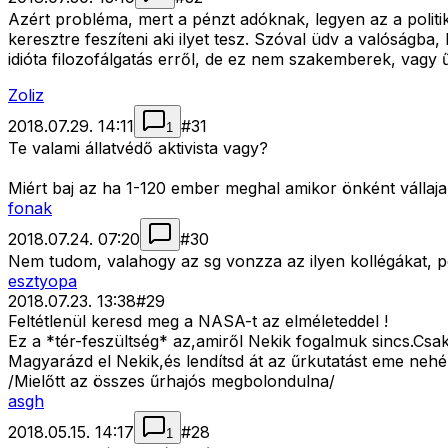
Azért probléma, mert a pénzt adóknak, legyen az a polit
keresztre feszíteni aki ilyet tesz. Szóval üdv a valóság
idióta filozofálgatás erről, de ez nem szakemberek, vagy
Zoliz
2018.07.29. 14:11
#
31
1
Te valami állatvédő aktivista vagy?
Miért baj az ha 1-120 ember meghal amikor önként vállaj
fonak
2018.07.24. 07:20
#
30
Nem tudom, valahogy az sg vonzza az ilyen kollégákat, pedi
esztyopa
2018.07.23. 13:38
#
29
Feltétlenül keresd meg a NASA-t az elméleteddel !
Ez a *tér-feszültség* az,amiről Nekik fogalmuk sincs.Csa
Magyarázd el Nekik,és lendítsd át az űrkutatást eme neh
/Mielőtt az összes űrhajós megbolondulna/
asgh
2018.05.15. 14:17
#
28
1