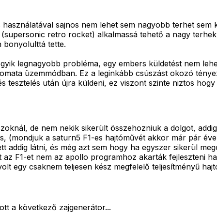
használatával sajnos nem lehet sem nagyobb terhet sem kiss
 (supersonic retro rocket) alkalmassá tehető a nagy terhe
 bonyolulttá tette.
egyik legnagyobb probléma, egy embers küldetést nem lehet,
omata üzemmódban. Ez a leginkább csúszást okozó tényező, 
t és tesztelés után újra küldeni, ez viszont szinte niztos
zoknál, de nem nekik sikerült összehozniuk a dolgot, addig 
s, (mondjuk a saturn5 F1-es hajtóművét akkor már pár éve
ett addig látni, és még azt sem hogy ha egyszer sikerül me
t az F1-et nem az apollo programhoz akarták fejleszteni h
t egy csaknem teljesen kész megfelelő teljesítményű hajtó
ott a következő zajgenerátor...