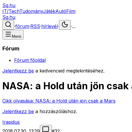
Sg.hu
IT/Tech
Tudomány
Játék
Autó
Film
Sg.hu
·
fórum
·
RSS
·
hírlevél
·
·
...
Menü
Fórum
Fórum főoldal
Jelentkezz be
a kedvenceid megtekintéséhez.
NASA: a Hold után jön csak
Cikk olvasása:
NASA: a Hold után jön csak a Mars
Jelentkezz be
a hozzászóláshoz.
Irasidus
2018.07.30. 13:19
#
32