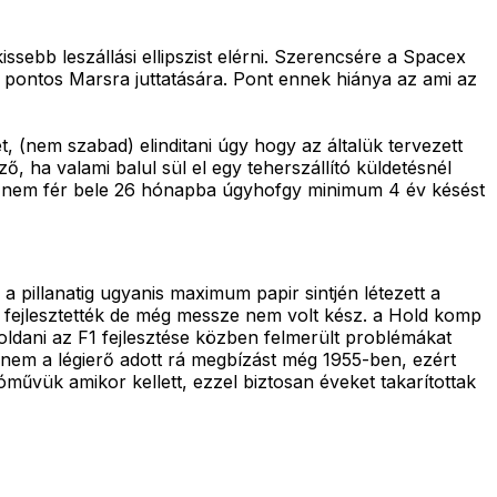
ebb leszállási ellipszist elérni. Szerencsére a Spacex
k pontos Marsra juttatására. Pont ennek hiánya az ami az
 (nem szabad) elinditani úgy hogy az általük tervezett
ha valami balul sül el egy teherszállító küldetésnél
 hogy nem fér bele 26 hónapba úgyhofgy minimum 4 év késést
a pillanatig ugyanis maximum papir sintjén létezett a
 fejlesztették de még messze nem volt kész. a Hold komp
goldani az F1 fejlesztése közben felmerült problémákat
anem a légierő adott rá megbízást még 1955-ben, ezért
művük amikor kellett, ezzel biztosan éveket takarítottak