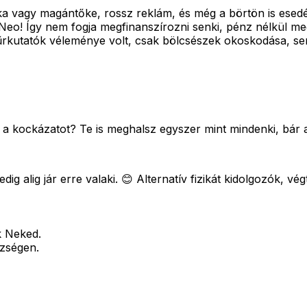
ika vagy magántőke, rossz reklám, és még a börtön is ese
ba, Neo! Így nem fogja megfinanszírozni senki, pénz nélkül
 űrkutatók véleménye volt, csak bölcsészek okoskodása, sem
a a kockázatot? Te is meghalsz egyszer mint mindenki, bár
g alig jár erre valaki. 😊 Alternatív fizikát kidolgozók, v
k Neked.
ézségen.