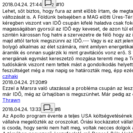
2018.04.24. 21:44
#
10
2
Lehet, sőt biztos, hogy fura az amit előbb írtam, de meg
változását is. A Földünk belsejében a MAG előtti Üres-T
kéregben viszont van IDŐ csupán kifelé haladva csak foko
magasságában gyorsúl az IDŐ egy keveset, de azon túl elt
szintén károssan fog hatni a szervezetre de félő hogy az 
majd attól tartok megszünni az IDŐ.--- Vagy is ez azt je
bolygó alkalmas az élet számára, mint amilyen energetikail
áramlik és onnan sugárzik ki mint gravitációs vonz erő. S
energiának egymást kereszetző mozgása teremti meg a Tér-
tudóskáink viszont nem tettek mást a gondolkodás helyet
feszültséget még a mai napig se határozták meg, épp ezér
czihaki
2018.04.24. 21:20
#
9
Ezzel a Marsra való utazással a probléma csupán az lesz,
már IDŐ, még az űrhajóban is megszünhet. Már pedig az é
Thrawn
2018.04.24. 13:33
#
8
3
Az Apollo program évente a teljes USA költségvetésének 3
vállalva megelőzték az oroszokat. Óriási kockázatot vállalv
is csoda, hogy senki nem halt meg, voltak necces dolgok a