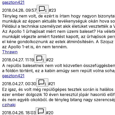
gaszton421
2018.04.28. 09:57
#
23
1
Tényleg nem volt, de ezért is írtam hogy nagyon bizonyt
munkájuk az éppen aktuális tevékenységuk okán hova sor
Például a technikai személyzet akik életüket vesztették a
Az Apollo 1 űrhajósait miért nem üzemi baleset? Ha vélet
munkáját végezte amiért fizetést kapott, az űrhajósok pers
el kéne gondolkoznunk az estek átminősítésén. A Szojuz 1 
az Apollo 1-et is, én nem tenném.
Thrawn
2018.04.27. 11:19
#
22
1
A repülős balesetnek nem volt közvetlen összefüggésben a 
a földön történt, ez a kabin amúgy sem repült volna soha,
gaszton421
2018.04.27. 00:30
#
21
1
Ez igaz, és volt még repülőgépes tesztek során is halálos
ezer ember dolgozik 10 éven keresztül jópár hasonló előf
és nem egyéb okokból. de tényleg bitang nagy szerencséju
czihaki
2018.04.26. 18:03
#
20