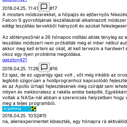
2018.04.25. 11:41
#
17
A mostani módszerekkel, a hőpajzs és ejtőernyős fékezés 
Falcon 9 gyorsítójának leszállásánál alkalmazott módszer
eddigi leszállási tervekből hiányzott és azokat feleslegesen
Az időtényezőnél a 26 hónapos indítási ablak tényleg az 
leszállási módszert nem próbálták még el mber nélkül aut
akkor meg kell érteni az okát, át kell tervezni a hardwer
okoz egy ilyen probléma megoldása.
gaszton421
2018.04.25. 11:28
#
16
Ez igaz, de ez ugyanígy igaz volt , sőt még inkább az oros
legtöbb szigorúan a holdprogranhoz kapcsolódó fejleszté
és az Apollo űrhajó fejlesztésének még csíráját sem lehet
milyen és mekkoralesz a rakéta amibe beépítik. Egyébkén
voltak a NASa-nál abban a szerencsés helyzetben hogy vol
meg a teljes programból.
2018.04.25. 10:52
#
15
na, alienexperimentet kibaszták, egy hónapra rá aktiválód