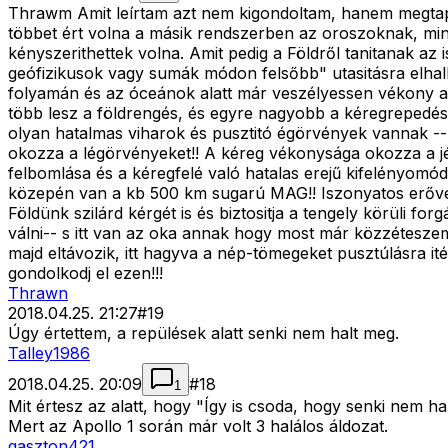
Thrawm Amit leírtam azt nem kigondoltam, hanem megtapas
többet ért volna a másik rendszerben az oroszoknak, min
kényszerithettek volna. Amit pedig a Földről tanitanak az
geófizikusok vagy sumák módon felsőbb" utasitásra elhall
folyamán és az óceánok alatt már veszélyessen vékony a 
több lesz a földrengés, és egyre nagyobb a kéregrepedés
olyan hatalmas viharok és pusztitó égörvények vannak --
okozza a légörvényeket!! A kéreg vékonysága okozza a jé
felbomlása és a kéregfelé való hatalas erejű kifelényom
közepén van a kb 500 km sugarú MAG!! Iszonyatos erővel 
Földünk szilárd kérgét is és biztositja a tengely körüli f
válni-- s itt van az oka annak hogy most már közzéteszem
majd eltávozik, itt hagyva a nép-tömegeket pusztúlásra i
gondolkodj el ezen!!!
Thrawn
2018.04.25. 21:27
#
19
Úgy értettem, a repülések alatt senki nem halt meg.
Talley1986
2018.04.25. 20:09
#
18
1
Mit értesz az alatt, hogy "Így is csoda, hogy senki nem h
Mert az Apollo 1 során már volt 3 halálos áldozat.
gaszton421