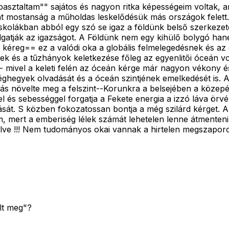
ztaltam"" sajátos és nagyon ritka képességeim voltak, ami
t mostanság a műholdas leskelődésük más országok felett.
 iskolákban abból egy szó se igaz a földünk belső szerkezet
gatják az igazságot. A Földünk nem egy kihülő bolygó hanem
kéreg== ez a valódi oka a globális felmelegedésnek és az 
ek és a tűzhányok keletkezése főleg az egyenlitői óceán v
- mivel a keleti felén az óceán kérge már nagyon vékony
ghegyek olvadását és a óceán szintjének emelkedését is. A
ódás növelte meg a felszint--Korunkra a belsejében a köz
és sebességgel forgatja a Fekete energia a izzó láva örvé
orgását. S közben fokozatossan bontja a még szilárd kérget. 
, mert a emberiség lélek számát lehetelen lenne átmenteni
télve !!! Nem tudományos okai vannak a hirtelen megszaporo
alt meg"?