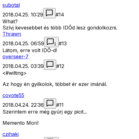
subotal
2018.04.25. 10:29
#
14
What?
Szívj kevesebbet és több IDŐd lesz gondolkozni.
Thrawn
2018.04.25. 06:59
#
13
1
Látom, erre volt IDŐ-d!
overseer-7
2018.04.25. 03:39
#
12
<#wilting>
Az hogy én gyilkolok, többet ér ezer imánál.
coyote55
2018.04.24. 22:36
#
11
Szerintem erre még gyúrj egy picit...
Memento Mori!
czihaki