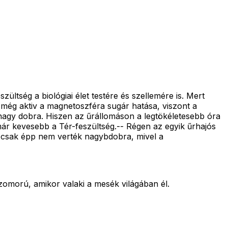
ltség a biológiai élet testére és szellemére is. Mert
 még aktiv a magnetoszféra sugár hatása, viszont a
nagy dobra. Hiszen az űrállomáson a legtökéletesebb óra
 már kevesebb a Tér-feszültség.-- Régen az egyik űrhajós
- csak épp nem verték nagybdobra, mivel a
 szomorú, amikor valaki a mesék világában él.