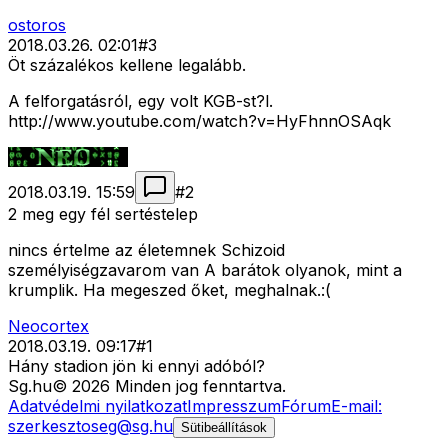
ostoros
2018.03.26. 02:01
#
3
Öt százalékos kellene legalább.
A felforgatásról, egy volt KGB-st?l.
http://www.youtube.com/watch?v=HyFhnnOSAqk
2018.03.19. 15:59
#
2
2 meg egy fél sertéstelep
nincs értelme az életemnek Schizoid
személyiségzavarom van A barátok olyanok, mint a
krumplik. Ha megeszed őket, meghalnak.:(
Neocortex
2018.03.19. 09:17
#
1
Hány stadion jön ki ennyi adóból?
Sg
.hu
©
2026
Minden jog fenntartva.
Adatvédelmi nyilatkozat
Impresszum
Fórum
E-mail:
szerkesztoseg@sg.hu
Sütibeállítások