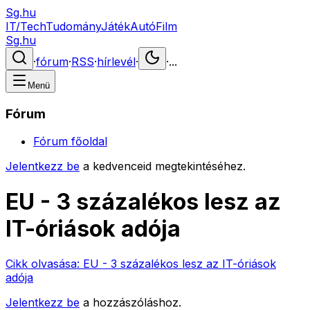
Sg.hu
IT/Tech
Tudomány
Játék
Autó
Film
Sg.hu
·
fórum
·
RSS
·
hírlevél
·
·
...
Menü
Fórum
Fórum főoldal
Jelentkezz be
a kedvenceid megtekintéséhez.
EU - 3 százalékos lesz az
IT-óriások adója
Cikk olvasása:
EU - 3 százalékos lesz az IT-óriások
adója
Jelentkezz be
a hozzászóláshoz.