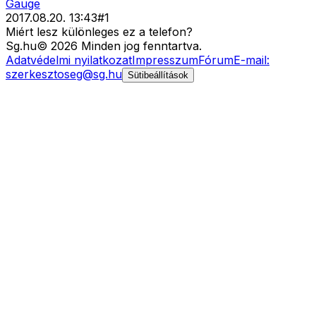
Gauge
2017.08.20. 13:43
#
1
Miért lesz különleges ez a telefon?
Sg
.hu
©
2026
Minden jog fenntartva.
Adatvédelmi nyilatkozat
Impresszum
Fórum
E-mail:
szerkesztoseg@sg.hu
Sütibeállítások