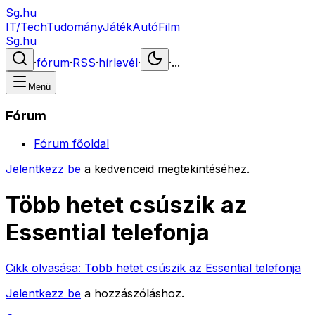
Sg.hu
IT/Tech
Tudomány
Játék
Autó
Film
Sg.hu
·
fórum
·
RSS
·
hírlevél
·
·
...
Menü
Fórum
Fórum főoldal
Jelentkezz be
a kedvenceid megtekintéséhez.
Több hetet csúszik az
Essential telefonja
Cikk olvasása:
Több hetet csúszik az Essential telefonja
Jelentkezz be
a hozzászóláshoz.