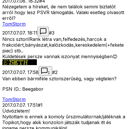
2017.07.08. 18:32
#
4
Nézegetem a híreket, de nem találok semmi biztatót
arról hogy lesz PSVR támogatás. Valaki esetleg olvasott
erről?
TomStorm
2017.07.07. 18:11
#
3
Nincs sztori!Rank létra van,felfedezés,harcok a
frakcióért,bányászat,kalózkodás,kereskedelem(+fekete
piac) stb..
Küldetések persze vannak iszonyat mennyiségben😊
2017.07.07. 17:58
#
2
1
Van ebben bármiféle sztoriszerűség, vagy végtelen?
PSN ID.: Beegabor
TomStorm
2017.07.07. 17:51
#
1
Üdvözletem!
Nyitottam is ennek a komoly űrszimulátornak/játéknak a
Topikot,hogy akik konzolon játszák tudjanak itt és
ingame persze kommunikálni!