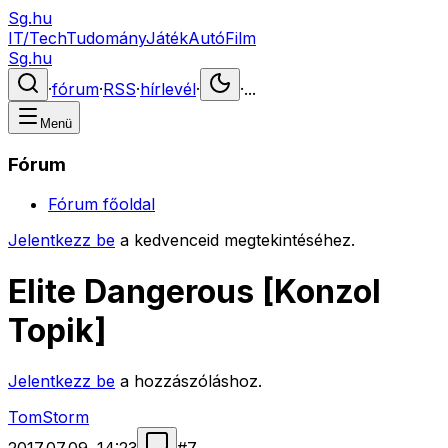
Sg.hu
IT/Tech
Tudomány
Játék
Autó
Film
Sg.hu
·
fórum
·
RSS
·
hírlevél
·
·
...
Menü
Fórum
Fórum főoldal
Jelentkezz be
a kedvenceid megtekintéséhez.
Elite Dangerous [Konzol
Topik]
Jelentkezz be
a hozzászóláshoz.
TomStorm