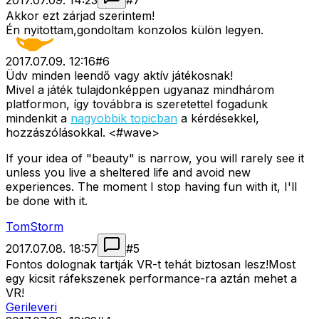
2017.07.09. 14:23
#
7
Akkor ezt zárjad szerintem!
Én nyitottam,gondoltam konzolos külön legyen.
2017.07.09. 12:16
#
6
Üdv minden leendő vagy aktív játékosnak!
Mivel a játék tulajdonképpen ugyanaz mindhárom
platformon, így továbbra is szeretettel fogadunk
mindenkit a
nagyobbik topicban
a kérdésekkel,
hozzászólásokkal. <#wave>
If your idea of "beauty" is narrow, you will rarely see it
unless you live a sheltered life and avoid new
experiences. The moment I stop having fun with it, I'll
be done with it.
TomStorm
2017.07.08. 18:57
#
5
Fontos dolognak tartják VR-t tehát biztosan lesz!Most
egy kicsit ráfekszenek performance-ra aztán mehet a
VR!
Gerileveri