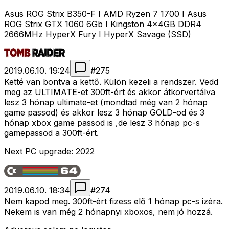
Asus ROG Strix B350-F I AMD Ryzen 7 1700 I Asus
ROG Strix GTX 1060 6Gb I Kingston 4x4GB DDR4
2666MHz HyperX Fury I HyperX Savage (SSD)
2019.06.10. 19:24
#
275
Ketté van bontva a kettő. Külön kezeli a rendszer. Vedd
meg az ULTIMATE-et 300ft-ért és akkor átkorvertálva
lesz 3 hónap ultimate-et (mondtad még van 2 hónap
game passod) és akkor lesz 3 hónap GOLD-od és 3
hónap xbox game passod is
,de lesz 3 hónap pc-s
gamepassod a 300ft-ért.
Next PC upgrade: 2022
2019.06.10. 18:34
#
274
Nem kapod meg. 300ft-ért fizess elő 1 hónap pc-s izéra.
Nekem is van még 2 hónapnyi xboxos, nem jó hozzá.