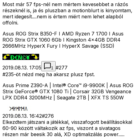
Most már 57 fps-nél nem mértem kevesebbet a rázós
részeknél is, ja és pluszban a motionblurt is kinyomtam,
mert idegesít....nem is értem miért nem lehet alapból
offolni.
Asus ROG Strix B350-F I AMD Ryzen 7 1700 I Asus
ROG Strix GTX 1060 6Gb I Kingston 4x4GB DDR4
2666MHz HyperX Fury I HyperX Savage (SSD)
2019.08.13. 17:05
#
277
1
#235-öt nézd meg ha akarsz plusz fpst.
Asus Prime Z390-A | Intel® Core™ i9-9900K | Asus ROG
Strix GeForce® GTX 1080 Ti | Corsair 32GB Vengeance
LPX DDR4 3200MHz | Seagate 2TB | XFX TS 550W
2019.08.13. 16:42
#
276
Elkezdtem játszani a játékkal, visszafogott beállításokkal
60-90 között váltakozik az fps, viszont a sivatagos
részen már beesik 30 alá, XD optimalizálás power.....