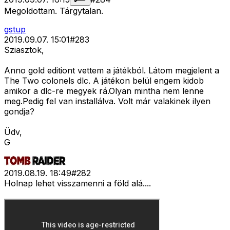
Megoldottam. Tárgytalan.
gstup
2019.09.07. 15:01
#
283
Sziasztok,
Anno gold editiont vettem a játékból. Látom megjelent a
The Two colonels dlc. A játékon belül engem kidob
amikor a dlc-re megyek rá.Olyan mintha nem lenne
meg.Pedig fel van installálva. Volt már valakinek ilyen
gondja?
Üdv,
G
2019.08.19. 18:49
#
282
Holnap lehet visszamenni a föld alá....