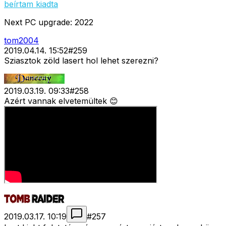
beírtam kiadta
Next PC upgrade: 2022
tom2004
2019.04.14. 15:52
#
259
Sziasztok zöld lasert hol lehet szerezni?
2019.03.19. 09:33
#
258
Azért vannak elvetemültek 😊
2019.03.17. 10:19
#
257