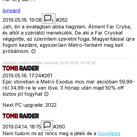
lonvard
2019.05.16. 19:08
#
262
1
Jah, én a sivatagban abba hagytam. Átment Far Cryba,
és attól a szériától menekülök. De aki a Far Cryokat
végigvitte, az szerintem szeretni fogja. Magyarítással újra
fogom kezdeni, egyszerűen Metro-fanként meg kell
próbálnom. 😊
Utoljára szerkesztette: lonvard, 2019.05.16. 19:09:29
2019.05.16. 17:24
#
261
Epic storeban a Metro Exodus mos már akcióban 59.99-
ről 34.99-re le van lőve. 3 hónap után majd 50% off
biztos jól fogyhat 😊
Next PC upgrade: 2022
2019.04.14. 18:15
#
260
Nem tudom mi az nincs meg a játék de a
Googleba