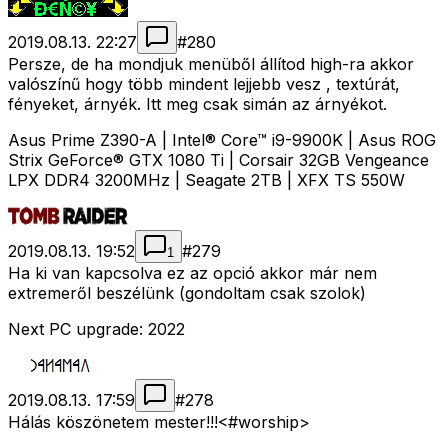
2019.08.13. 22:27
#
280
Persze, de ha mondjuk menüből állítod high-ra akkor
valószínű hogy több mindent lejjebb vesz , textúrát,
fényeket, árnyék. Itt meg csak simán az árnyékot.
Asus Prime Z390-A | Intel® Core™ i9-9900K | Asus ROG
Strix GeForce® GTX 1080 Ti | Corsair 32GB Vengeance
LPX DDR4 3200MHz | Seagate 2TB | XFX TS 550W
2019.08.13. 19:52
#
279
1
Ha ki van kapcsolva ez az opció akkor már nem
extremeről beszélünk (gondoltam csak szolok)
Next PC upgrade: 2022
2019.08.13. 17:59
#
278
Hálás köszönetem mester!!!<#worship>