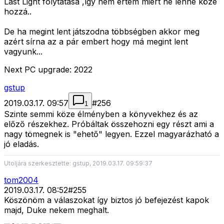
Last Light folytatása ,így nem értem miért ne lenne köze
hozzá..
De ha megint lent játszodna többségben akkor meg
azért sírna az a pár embert hogy má megint lent
vagyunk...
Next PC upgrade: 2022
gstup
2019.03.17. 09:57
#
256
1
Szinte semmi köze élményben a könyvekhez és az
előző részekhez. Próbáltak összehozni egy részt ami a
nagy tömegnek is "ehető" legyen. Ezzel magyarázható a
jó eladás.
Utoljára szerkesztette: gstup, 2019.03.17. 09:59:37
tom2004
2019.03.17. 08:52
#
255
Köszönöm a válaszokat így biztos jó befejezést kapok
majd, Duke nekem meghalt.