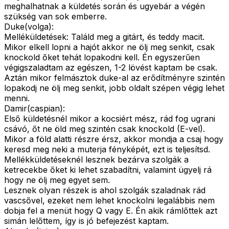
meghalhatnak a küldetés során és ugyebár a végén
szükség van sok emberre.
Duke(volga):
Melléküldetések: Találd meg a gitárt, és teddy macit.
Mikor elkell lopni a hajót akkor ne ölj meg senkit, csak
knockold őket tehát lopakodni kell. Én egyszerűen
végigszaladtam az egészen, 1-2 lövést kaptam be csak.
Aztán mikor felmásztok duke-al az erődítményre szintén
lopakodj ne ölj meg senkit, jobb oldalt szépen végig lehet
menni.
Damir(caspian):
Első küldetésnél mikor a kocsiért mész, rád fog ugrani
csávó, őt ne öld meg szintén csak knockold (E-vel).
Mikor a föld alatti részre érsz, akkor mondja a csaj hogy
keresd meg neki a muterja fényképét, ezt is teljesítsd.
Mellékküldetéseknél lesznek bezárva szolgák a
ketrecekbe őket ki lehet szabadítni, valamint ügyelj rá
hogy ne ölj meg egyet sem.
Lesznek olyan részek is ahol szolgák szaladnak rád
vascsővel, ezeket nem lehet knockolni legalábbis nem
dobja fel a menüt hogy Q vagy E. Én akik rámlőttek azt
simán lelőttem, így is jó befejezést kaptam.