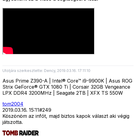
Utoljára szerkesztette: Dency, 2019.03.16. 17:11:10
Asus Prime Z390-A | Intel® Core™ i9-9900K | Asus ROG
Strix GeForce® GTX 1080 Ti | Corsair 32GB Vengeance
LPX DDR4 3200MHz | Seagate 2TB | XFX TS 550W
tom2004
2019.03.16. 15:11
#
249
Köszönöm az infót, majd biztos kapok választ aki végig
játszotta.