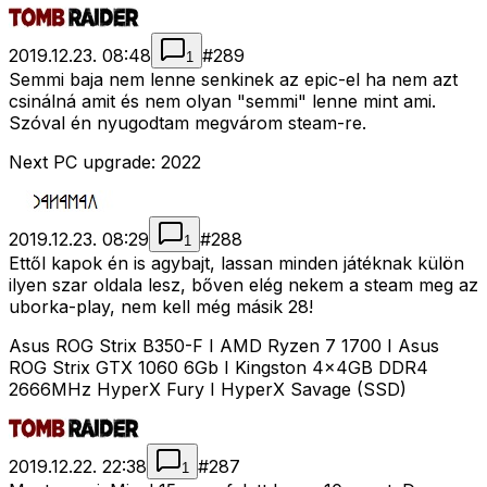
2019.12.23. 08:48
#
289
1
Semmi baja nem lenne senkinek az epic-el ha nem azt
csinálná amit és nem olyan "semmi" lenne mint ami.
Szóval én nyugodtam megvárom steam-re.
Next PC upgrade: 2022
2019.12.23. 08:29
#
288
1
Ettől kapok én is agybajt, lassan minden játéknak külön
ilyen szar oldala lesz, bőven elég nekem a steam meg az
uborka-play, nem kell még másik 28!
Asus ROG Strix B350-F I AMD Ryzen 7 1700 I Asus
ROG Strix GTX 1060 6Gb I Kingston 4x4GB DDR4
2666MHz HyperX Fury I HyperX Savage (SSD)
2019.12.22. 22:38
#
287
1