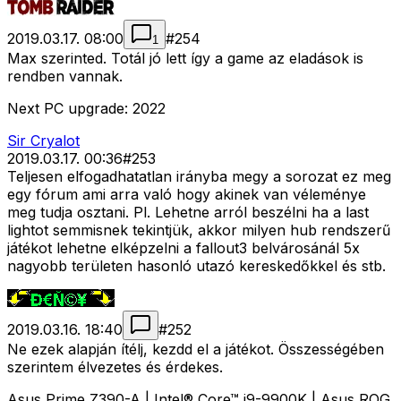
2019.03.17. 08:00
#
254
1
Max szerinted. Totál jó lett így a game az eladások is
rendben vannak.
Next PC upgrade: 2022
Sir Cryalot
2019.03.17. 00:36
#
253
Teljesen elfogadhatatlan irányba megy a sorozat ez meg
egy fórum ami arra való hogy akinek van véleménye
meg tudja osztani. Pl. Lehetne arról beszélni ha a last
lightot semmisnek tekintjük, akkor milyen hub rendszerű
játékot lehetne elképzelni a fallout3 belvárosánál 5x
nagyobb területen hasonló utazó kereskedőkkel és stb.
2019.03.16. 18:40
#
252
Ne ezek alapján ítélj, kezdd el a játékot. Összességében
szerintem élvezetes és érdekes.
Asus Prime Z390-A | Intel® Core™ i9-9900K | Asus ROG