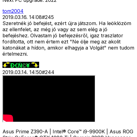
Next PC upgrade: 2022
tom2004
2019.03.16. 14:08
#
245
Szeretnék jó befejést, ezért újra játszom. Ha leöklözöm
az ellenfelet, az még jó vagy az sem elég a jó
befejéshez. Olvastam jó befejezésről, igaz traszlator
fordította, ott nem értem ezt "Ne ölje meg az akolit
katonákat a hídon, amikor elhagyja a Volgát" nem tudom
értelmezni.
2019.03.14. 14:50
#
244
Asus Prime Z390-A | Intel® Core™ i9-9900K | Asus ROG