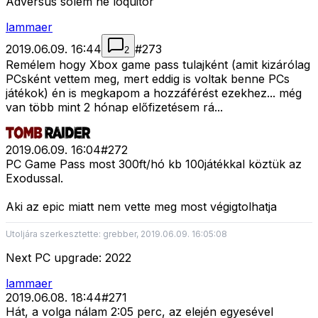
Adversus solem ne loquitor
lammaer
2019.06.09. 16:44
#
273
2
Remélem hogy Xbox game pass tulajként (amit kizárólag
PCsként vettem meg, mert eddig is voltak benne PCs
játékok) én is megkapom a hozzáférést ezekhez... még
van több mint 2 hónap előfizetésem rá...
2019.06.09. 16:04
#
272
PC Game Pass most 300ft/hó kb 100játékkal köztük az
Exodussal.
Aki az epic miatt nem vette meg most végigtolhatja
Utoljára szerkesztette: grebber, 2019.06.09. 16:05:08
Next PC upgrade: 2022
lammaer
2019.06.08. 18:44
#
271
Hát, a volga nálam 2:05 perc, az elején egyesével