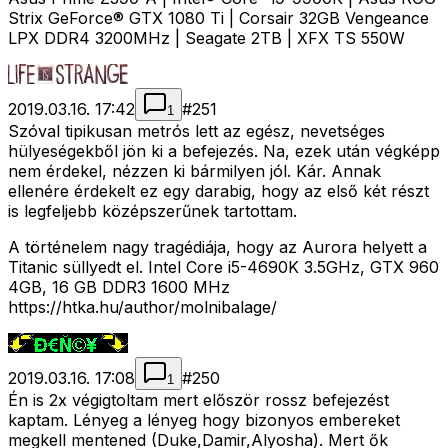
Strix GeForce® GTX 1080 Ti | Corsair 32GB Vengeance
LPX DDR4 3200MHz | Seagate 2TB | XFX TS 550W
2019.03.16. 17:42
#
251
1
Szóval tipikusan metrós lett az egész, nevetséges
hülyeségekből jön ki a befejezés. Na, ezek után végképp
nem érdekel, nézzen ki bármilyen jól. Kár. Annak
ellenére érdekelt ez egy darabig, hogy az első két részt
is legfeljebb középszerűnek tartottam.
A történelem nagy tragédiája, hogy az Aurora helyett a
Titanic süllyedt el. Intel Core i5-4690K 3.5GHz, GTX 960
4GB, 16 GB DDR3 1600 MHz
https://htka.hu/author/molnibalage/
2019.03.16. 17:08
#
250
1
Én is 2x végigtoltam mert először rossz befejezést
kaptam. Lényeg a lényeg hogy bizonyos embereket
megkell mentened (Duke,Damir,Alyosha). Mert ők