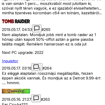
is van simán 1 perc... moszkvából most jutottam ki,
szóval nyílt téren vagyok, e ez igazából elviselhetetlen...
mintha tizenéves koromban c64-en tolnám, kazettáról...
2019.05.17. 04:53
#
265
Nem alaptalan. Mondjuk jobb mint a tomb raider az 1
hónap után kapott 50%-offot aztán a game passba
találta magát. Remélem hamarosan ez is oda jut
Next PC upgrade: 2022
Inquisitor
2019.05.17. 03:16
#
264
1
Ez eléggé alaptalan rosszmájú megállapítás, hiszen
éppen akciók vannak. És mondjuk az a Detroit 9.99-ért
.... hmmm.
2019.05.16. 21:27
#
263
Far Cry-ba???