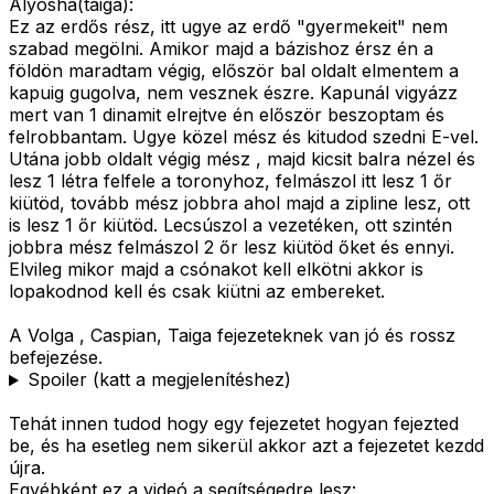
Alyosha(taiga):
Ez az erdős rész, itt ugye az erdő "gyermekeit" nem
szabad megölni. Amikor majd a bázishoz érsz én a
földön maradtam végig, először bal oldalt elmentem a
kapuig gugolva, nem vesznek észre. Kapunál vigyázz
mert van 1 dinamit elrejtve én először beszoptam és
felrobbantam. Ugye közel mész és kitudod szedni E-vel.
Utána jobb oldalt végig mész , majd kicsit balra nézel és
lesz 1 létra felfele a toronyhoz, felmászol itt lesz 1 őr
kiütöd, tovább mész jobbra ahol majd a zipline lesz, ott
is lesz 1 őr kiütöd. Lecsúszol a vezetéken, ott szintén
jobbra mész felmászol 2 őr lesz kiütöd őket és ennyi.
Elvileg mikor majd a csónakot kell elkötni akkor is
lopakodnod kell és csak kiütni az embereket.
A Volga , Caspian, Taiga fejezeteknek van jó és rossz
befejezése.
Spoiler (katt a megjelenítéshez)
Tehát innen tudod hogy egy fejezetet hogyan fejezted
be, és ha esetleg nem sikerül akkor azt a fejezetet kezdd
újra.
Egyébként ez a videó a segítségedre lesz: