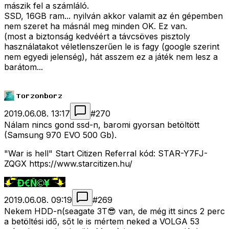
mászik fel a számláló.
SSD, 16GB ram... nyilván akkor valamit az én gépemben
nem szeret ha másnál meg minden OK. Ez van.
(most a biztonság kedvéért a távcsöves pisztoly
használatakot véletlenszerűen le is fagy (google szerint
nem egyedi jelenség), hát asszem ez a játék nem lesz a
barátom...
2019.06.08. 13:17
#
270
Nálam nincs gond ssd-n, baromi gyorsan betöltött
(Samsung 970 EVO 500 Gb).
"War is hell" Start Citizen Referral kód: STAR-Y7FJ-
ZQGX https://www.starcitizen.hu/
2019.06.08. 09:19
#
269
Nekem HDD-n(seagate 3T😎 van, de még itt sincs 2 perc
a betöltési idő, sőt le is mértem neked a VOLGA 53