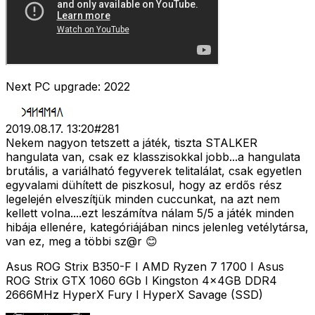
Next PC upgrade: 2022
2019.08.17. 13:20
#
281
Nekem nagyon tetszett a játék, tiszta STALKER
hangulata van, csak ez klasszisokkal jobb...a hangulata
brutális, a variálható fegyverek telitalálat, csak egyetlen
egyvalami dühített de piszkosul, hogy az erdős rész
legelején elveszítjük minden cuccunkat, na azt nem
kellett volna....ezt leszámítva nálam 5/5 a játék minden
hibája ellenére, kategóriájában nincs jelenleg vetélytársa,
van ez, meg a többi sz@r 😊
Asus ROG Strix B350-F I AMD Ryzen 7 1700 I Asus
ROG Strix GTX 1060 6Gb I Kingston 4x4GB DDR4
2666MHz HyperX Fury I HyperX Savage (SSD)