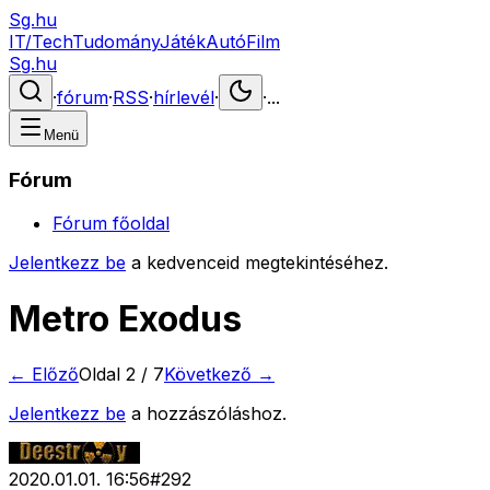
Sg.hu
IT/Tech
Tudomány
Játék
Autó
Film
Sg.hu
·
fórum
·
RSS
·
hírlevél
·
·
...
Menü
Fórum
Fórum főoldal
Jelentkezz be
a kedvenceid megtekintéséhez.
Metro Exodus
← Előző
Oldal
2
/
7
Következő →
Jelentkezz be
a hozzászóláshoz.
2020.01.01. 16:56
#
292