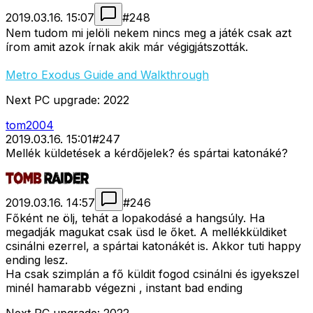
2019.03.16. 15:07
#
248
Nem tudom mi jelöli nekem nincs meg a játék csak azt
írom amit azok írnak akik már végigjátszották.
Metro Exodus Guide and Walkthrough
Next PC upgrade: 2022
tom2004
2019.03.16. 15:01
#
247
Mellék küldetések a kérdőjelek? és spártai katonáké?
2019.03.16. 14:57
#
246
Főként ne ölj, tehát a lopakodásé a hangsúly. Ha
megadják magukat csak üsd le őket. A mellékküldiket
csinálni ezerrel, a spártai katonákét is. Akkor tuti happy
ending lesz.
Ha csak szimplán a fő küldit fogod csinálni és igyekszel
minél hamarabb végezni , instant bad ending