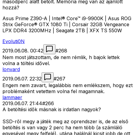
másodperc alatt betölt. Memória meg van az ajánlott
hozzá?
Asus Prime Z390-A | Intel® Core™ i9-9900K | Asus ROG
Strix GeForce® GTX 1080 Ti | Corsair 32GB Vengeance
LPX DDR4 3200MHz | Seagate 2TB | XFX TS 550W
Evoluti0N
2019.06.08. 00:42
#
268
Nem most játszottam, de nem rémlik, h bajok lettek
volna a töltési idővel.
lonvard
2019.06.07. 22:32
#
267
Engem nem zavart, legalábbis nem emlékszem, hogy ezt
problémaként vetettem volna fel magamnak.
lammaer
2019.06.07. 21:44
#
266
A betöltési idők másnak is irdatlan nagyok?
SSD-ről megy a játék meg az oprendszer is, de az első
betöltés is van vagy 2 perc ha nem több (a számláló
egyesével megy felfelé), utána halálnál kicsit jobb de ott