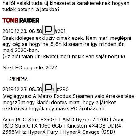
helló! valaki tudja új kinézetet a karaktereknek hogyan
tudok betenni a játékba?
2019.12.23. 08:58
#
291
Csak időleges exklúziv címek ezek. Nem meri meglépni
egy cég se hogy ne jöjjön ki steam-re így minden jön
majd 2020-ban.
(Ez alól talán ubi kivétel mert nekik van saját boltjuk)
Next PC upgrade: 2022
2019.12.23. 08:50
#
290
1
Megjegyzés: A Metro Exodus Steamen való értékesítése
megszűnt egy kiadói döntés miatt, hogy a játékot
exkluzívvá tegyék egy másik PC áruházban.
Asus ROG Strix B350-F I AMD Ryzen 7 1700 I Asus
ROG Strix GTX 1060 6Gb I Kingston 4x4GB DDR4
2666MHz HyperX Fury I HyperX Savage (SSD)