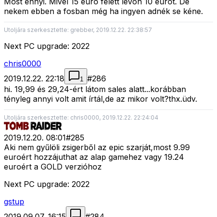
Most ennyi. Mivel 15 euro felett levon 10 eurot. De
nekem ebben a fosban még ha ingyen adnék se kéne.
Utoljára szerkesztette: grebber, 2019.12.22. 22:38:57
Next PC upgrade: 2022
chris0000
2019.12.22. 22:18
#
286
1
hi. 19,99 és 29,24-ért látom sales alatt...korábban
tényleg annyi volt amit írtál,de az mikor volt?thx.üdv.
Utoljára szerkesztette: chris0000, 2019.12.22. 22:24:04
2019.12.20. 08:01
#
285
Aki nem gyűlöli zsigerből az epic szarját,most 9.99
euroért hozzájuthat az alap gamehez vagy 19.24
euroért a GOLD verzióhoz
Next PC upgrade: 2022
gstup
2019.09.07. 16:15
#
284