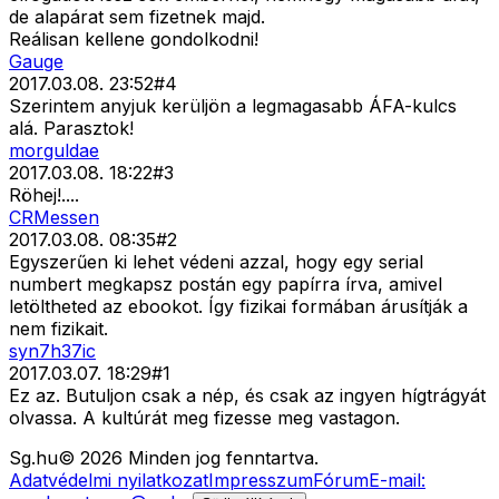
de alapárat sem fizetnek majd.
Reálisan kellene gondolkodni!
Gauge
2017.03.08. 23:52
#
4
Szerintem anyjuk kerüljön a legmagasabb ÁFA-kulcs
alá. Parasztok!
morguldae
2017.03.08. 18:22
#
3
Röhej!....
CRMessen
2017.03.08. 08:35
#
2
Egyszerűen ki lehet védeni azzal, hogy egy serial
numbert megkapsz postán egy papírra írva, amivel
letöltheted az ebookot. Így fizikai formában árusítják a
nem fizikait.
syn7h37ic
2017.03.07. 18:29
#
1
Ez az. Butuljon csak a nép, és csak az ingyen hígtrágyát
olvassa. A kultúrát meg fizesse meg vastagon.
Sg
.hu
©
2026
Minden jog fenntartva.
Adatvédelmi nyilatkozat
Impresszum
Fórum
E-mail: