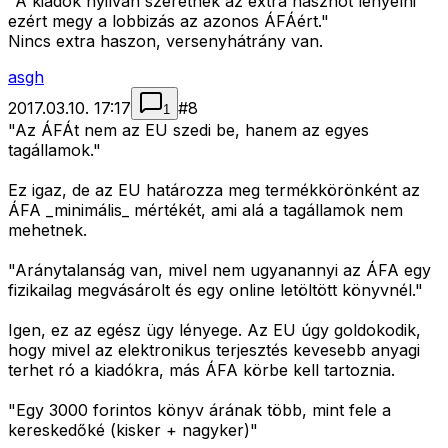
"A kiadók nyilván szeretnék az extra hasznot lenyelni
ezért megy a lobbizás az azonos ÁFÁért."
Nincs extra haszon, versenyhátrány van.
asgh
2017.03.10. 17:17
#
8
1
"Az ÁFÁt nem az EU szedi be, hanem az egyes
tagállamok."
Ez igaz, de az EU határozza meg termékkörönként az
ÁFA _minimális_ mértékét, ami alá a tagállamok nem
mehetnek.
"Aránytalanság van, mivel nem ugyanannyi az ÁFA egy
fizikailag megvásárolt és egy online letöltött könyvnél."
Igen, ez az egész ügy lényege. Az EU úgy goldokodik,
hogy mivel az elektronikus terjesztés kevesebb anyagi
terhet ró a kiadókra, más ÁFA körbe kell tartoznia.
"Egy 3000 forintos könyv árának több, mint fele a
kereskedőké (kisker + nagyker)"