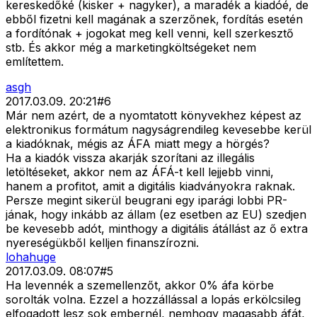
kereskedőké (kisker + nagyker), a maradék a kiadóé, de
ebből fizetni kell magának a szerzőnek, fordítás esetén
a fordítónak + jogokat meg kell venni, kell szerkesztő
stb. És akkor még a marketingköltségeket nem
említettem.
asgh
2017.03.09. 20:21
#
6
Már nem azért, de a nyomtatott könyvekhez képest az
elektronikus formátum nagyságrendileg kevesebbe kerül
a kiadóknak, mégis az ÁFA miatt megy a hörgés?
Ha a kiadók vissza akarják szorítani az illegális
letöltéseket, akkor nem az ÁFÁ-t kell lejjebb vinni,
hanem a profitot, amit a digitális kiadványokra raknak.
Persze megint sikerül beugrani egy iparági lobbi PR-
jának, hogy inkább az állam (ez esetben az EU) szedjen
be kevesebb adót, minthogy a digitális átállást az ő extra
nyereségükből kelljen finanszírozni.
lohahuge
2017.03.09. 08:07
#
5
Ha levennék a szemellenzőt, akkor 0% áfa körbe
sorolták volna. Ezzel a hozzállással a lopás erkölcsileg
elfogadott lesz sok embernél, nemhogy magasabb áfát,