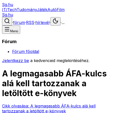
Sg.hu
IT/Tech
Tudomány
Játék
Autó
Film
Sg.hu
·
fórum
·
RSS
·
hírlevél
·
·
...
Menü
Fórum
Fórum főoldal
Jelentkezz be
a kedvenceid megtekintéséhez.
A legmagasabb ÁFA-kulcs
alá kell tartozzanak a
letöltött e-könyvek
Cikk olvasása:
A legmagasabb ÁFA-kulcs alá kell
tartozzanak a letöltött e-könyvek