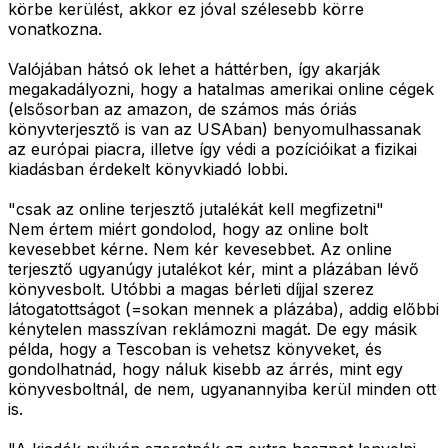
körbe kerülést, akkor ez jóval szélesebb körre
vonatkozna.
Valójában hátsó ok lehet a háttérben, így akarják
megakadályozni, hogy a hatalmas amerikai online cégek
(elsősorban az amazon, de számos más óriás
könyvterjesztő is van az USAban) benyomulhassanak
az európai piacra, illetve így védi a pozícióikat a fizikai
kiadásban érdekelt könyvkiadó lobbi.
"csak az online terjesztő jutalékát kell megfizetni"
Nem értem miért gondolod, hogy az online bolt
kevesebbet kérne. Nem kér kevesebbet. Az online
terjesztő ugyanúgy jutalékot kér, mint a plázában lévő
könyvesbolt. Utóbbi a magas bérleti díjjal szerez
látogatottságot (=sokan mennek a plázába), addig előbbi
kénytelen masszívan reklámozni magát. De egy másik
példa, hogy a Tescoban is vehetsz könyveket, és
gondolhatnád, hogy náluk kisebb az árrés, mint egy
könyvesboltnál, de nem, ugyanannyiba kerül minden ott
is.