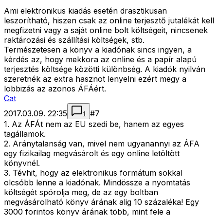
Ami elektronikus kiadás esetén drasztikusan
leszorítható, hiszen csak az online terjesztő jutalékát kell
megfizetni vagy a saját online bolt költségeit, nincsenek
raktározási és szállítási költségek, stb.
Természetesen a könyv a kiadónak sincs ingyen, a
kérdés az, hogy mekkora az online és a papír alapú
terjesztés költsége közötti különbség. A kiadók nyilván
szeretnék az extra hasznot lenyelni ezért megy a
lobbizás az azonos ÁFÁért.
Cat
2017.03.09. 22:35
#
7
1
1. Az ÁFÁt nem az EU szedi be, hanem az egyes
tagállamok.
2. Aránytalanság van, mivel nem ugyanannyi az ÁFA
egy fizikailag megvásárolt és egy online letöltött
könyvnél.
3. Tévhit, hogy az elektronikus formátum sokkal
olcsóbb lenne a kiadónak. Mindössze a nyomtatás
költségét spórolja meg, de az egy boltban
megvásárolható könyv árának alig 10 százaléka! Egy
3000 forintos könyv árának több, mint fele a