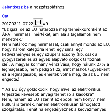
Jelentkezz be
a hozzászóláshoz.
Cat
2017.03.11. 07:22
#
9
"Ez igaz, de az EU határozza meg termékkörönként az
ÁFA _minimális_ mértékét, ami alá a tagállamok nem
mehetnek."
Nem határoz meg minimálisat, csak annyit mondd az EU,
hogy három kategória lehet, egy sima, egy
kedvezményes és egy szuperalacsony (kb. csak a
gyógyszerek és az egyéb alapvető dolgok tartoznak
ide). A magyar kormány vérszívása, hogy nálunk 27% a
legmagasabb, nem pedig 21-22, mint máshol. (Egyébként
ez a legmagasabb, és emeltek volna még, de az EU nem
engedte.)
" Az EU úgy goldokodik, hogy mivel az elektronikus
terjesztés kevesebb anyagi terhet ró a kiadókra"
Nem, hanem az EU szerint az ebook nem könyv, nem
kulturális termék, hanem elektronikusan támogatott
szolgáltatás. Tehát ha engedélyeznék a kedvezményes