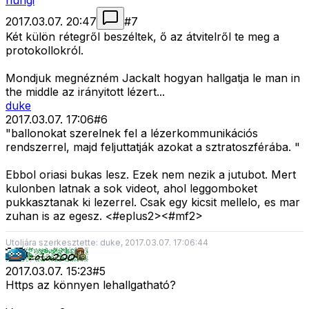
hungi
2017.03.07. 20:47
#
7
Két külön rétegről beszéltek, ő az átvitelről te meg a
protokollokról.
Mondjuk megnézném Jackalt hogyan hallgatja le man in
the middle az irányitott lézert...
duke
2017.03.07. 17:06
#
6
"ballonokat szerelnek fel a lézerkommunikációs
rendszerrel, majd feljuttatják azokat a sztratoszférába. "
Ebbol oriasi bukas lesz. Ezek nem nezik a jutubot. Mert
kulonben latnak a sok videot, ahol leggomboket
pukkasztanak ki lezerrel. Csak egy kicsit mellelo, es mar
zuhan is az egesz. <#eplus2>
<#mf2>
Utoljára szerkesztette: duke, 2017.03.07. 17:06:44
2017.03.07. 15:23
#
5
Https az könnyen lehallgatható?