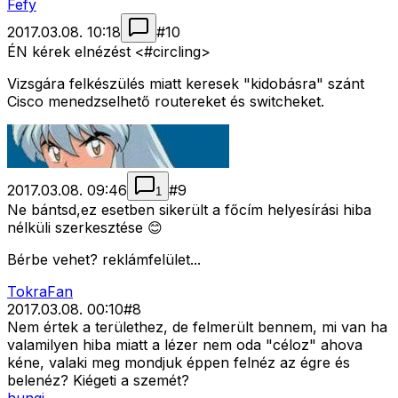
Fefy
2017.03.08. 10:18
#
10
ÉN kérek elnézést <#circling>
Vizsgára felkészülés miatt keresek "kidobásra" szánt
Cisco menedzselhető routereket és switcheket.
2017.03.08. 09:46
#
9
1
Ne bántsd,ez esetben sikerült a főcím helyesírási hiba
nélküli szerkesztése 😊
Bérbe vehet? reklámfelület...
TokraFan
2017.03.08. 00:10
#
8
Nem értek a területhez, de felmerült bennem, mi van ha
valamilyen hiba miatt a lézer nem oda "céloz" ahova
kéne, valaki meg mondjuk éppen felnéz az égre és
belenéz? Kiégeti a szemét?