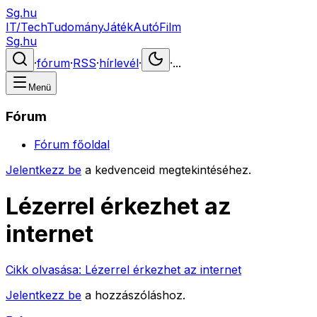
Sg.hu
IT/Tech
Tudomány
Játék
Autó
Film
Sg.hu
·
fórum
·
RSS
·
hírlevél
·
·
...
Menü
Fórum
Fórum főoldal
Jelentkezz be
a kedvenceid megtekintéséhez.
Lézerrel érkezhet az
internet
Cikk olvasása:
Lézerrel érkezhet az internet
Jelentkezz be
a hozzászóláshoz.