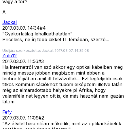
Vagy a tor?
A
Jackal
2017.03.07. 14:34
#
4
"Gyakorlatilag lehallgathatatlan"
Priceless, ne írj több cikket IT témában, szerző...
Utoljára szerkesztette: Jackal, 2017.03.07. 14:35:08
Zulu12
2017.03.07. 11:56
#
3
Ha internetről van szó akkor egy optikai kábelben még
mindig messze jobban megbízom mint ebben a
technológiában amit itt felvázoltak... Ezt legfeljebb csak
titkos kommunikációkhoz tudom elképzelni illetve talán
még az elmaradottabb helyekre pl Afrika, hogy
valamiféle net legyen ott is, de más hasznát nem igazán
látom.
Fefy
2017.03.07. 11:09
#
2
"Az átvitel hasonlóan működik, mint az optikai kábelek