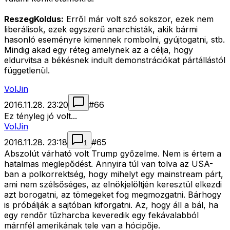
ReszegKoldus:
Erről már volt szó sokszor, ezek nem
liberálisok, ezek egyszerű anarchisták, akik bármi
hasonló eseményre kimennek rombolni, gyújtogatni, stb.
Mindig akad egy réteg amelynek az a célja, hogy
eldurvitsa a békésnek indult demonstrációkat pártállástól
függetlenül.
VolJin
2016.11.28. 23:20
#
66
Ez tényleg jó volt...
VolJin
2016.11.28. 23:18
#
65
1
Abszolút várható volt Trump győzelme. Nem is értem a
hatalmas meglepődést. Annyira túl van tolva az USA-
ban a polkorrektség, hogy mihelyt egy mainstream párt,
ami nem szélsőséges, az elnökjelöltjén keresztül elkezdi
azt borogatni, az tömegeket fog megmozgatni. Bárhogy
is próbálják a sajtóban kiforgatni. Az, hogy áll a bál, ha
egy rendőr tűzharcba keveredik egy fekávalabból
márnfél amerikának tele van a hócipője.