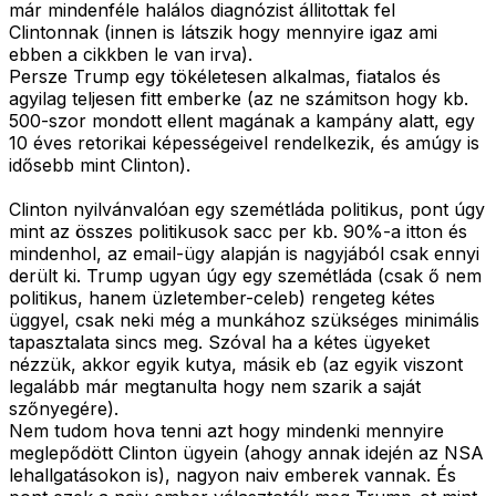
már mindenféle halálos diagnózist állitottak fel
Clintonnak (innen is látszik hogy mennyire igaz ami
ebben a cikkben le van irva).
Persze Trump egy tökéletesen alkalmas, fiatalos és
agyilag teljesen fitt emberke (az ne számitson hogy kb.
500-szor mondott ellent magának a kampány alatt, egy
10 éves retorikai képességeivel rendelkezik, és amúgy is
idősebb mint Clinton).
Clinton nyilvánvalóan egy szemétláda politikus, pont úgy
mint az összes politikusok sacc per kb. 90%-a itton és
mindenhol, az email-ügy alapján is nagyjából csak ennyi
derült ki. Trump ugyan úgy egy szemétláda (csak ő nem
politikus, hanem üzletember-celeb) rengeteg kétes
üggyel, csak neki még a munkához szükséges minimális
tapasztalata sincs meg. Szóval ha a kétes ügyeket
nézzük, akkor egyik kutya, másik eb (az egyik viszont
legalább már megtanulta hogy nem szarik a saját
szőnyegére).
Nem tudom hova tenni azt hogy mindenki mennyire
meglepődött Clinton ügyein (ahogy annak idején az NSA
lehallgatásokon is), nagyon naiv emberek vannak. És