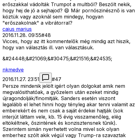
erőszakkal vádolták Trumpot a multból? Beszólt nekik,
hogy hej de jó a sejhajod? 😄 Már pornószinésznő is van
köztük vagy azoknál sem mindegy, hogyan
"erőszakolnak" a vibrátorral?
caius marius
2016.11.28. 09:55
#
48
Vicces, hogy az itt kommentelők még mindig azt hiszik,
hogy van választás ill. van választásuk.
&#24448;&#21069;&#30475;&#21516;&#24535;
nkmedve
2016.11.27. 23:51
#
47
Persze mindenik jelölt igért olyan dolgokat amik nem
megvalósithatóak, a győzelem után ezeket mindig
újragondolják/finomitják. Sanders esetén viszont
legalább el lehet hinni hogy tényleg akar tenni valamit az
emberekért és nem csak a saját érdekei hajtják (sok
interjút láttam vele, kb. 15 évig visszamenőleg, elég
eltökéltnek, őszintének és konzisztensnek tűnik).
Szerintem simán nyerhetett volna mivel sok olyan
emberhez szólt akik végül vagy Trump-ra szavaztak