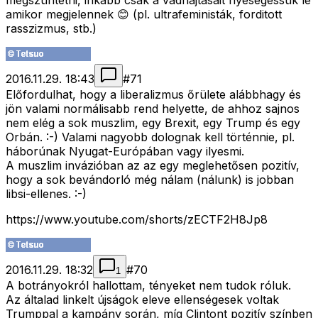
megszüntetni, inkább csak a vadhajtásait nyesegessük le
amikor megjelennek 😊 (pl. ultrafeministák, forditott
rasszizmus, stb.)
2016.11.29. 18:43
#
71
Előfordulhat, hogy a liberalizmus őrülete alábbhagy és
jön valami normálisabb rend helyette, de ahhoz sajnos
nem elég a sok muszlim, egy Brexit, egy Trump és egy
Orbán. :-) Valami nagyobb dolognak kell történnie, pl.
háborúnak Nyugat-Európában vagy ilyesmi.
A muszlim invázióban az az egy meglehetősen pozitív,
hogy a sok bevándorló még nálam (nálunk) is jobban
libsi-ellenes. :-)
https://www.youtube.com/shorts/zECTF2H8Jp8
2016.11.29. 18:32
#
70
1
A botrányokról hallottam, tényeket nem tudok róluk.
Az általad linkelt újságok eleve ellenségesek voltak
Trumppal a kampány során, míg Clintont pozitív színben