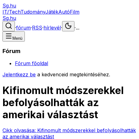
Sg.hu
IT/Tech
Tudomány
Játék
Autó
Film
Sg.hu
·
fórum
·
RSS
·
hírlevél
·
·
...
Menü
Fórum
Fórum főoldal
Jelentkezz be
a kedvenceid megtekintéséhez.
Kifinomult módszerekkel
befolyásolhatták az
amerikai választást
Cikk olvasása:
Kifinomult módszerekkel befolyásolhatták
az amerikai választást