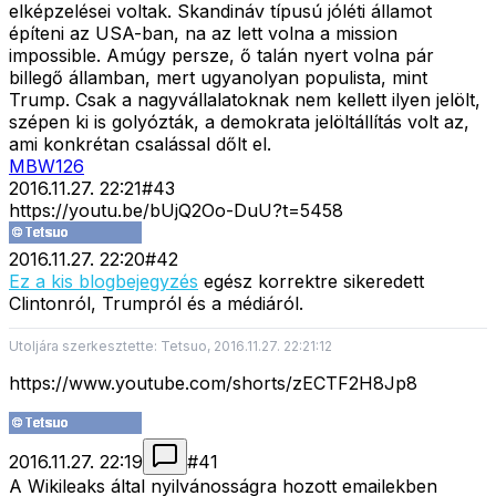
elképzelései voltak. Skandináv típusú jóléti államot
építeni az USA-ban, na az lett volna a mission
impossible. Amúgy persze, ő talán nyert volna pár
billegő államban, mert ugyanolyan populista, mint
Trump. Csak a nagyvállalatoknak nem kellett ilyen jelölt,
szépen ki is golyózták, a demokrata jelöltállítás volt az,
ami konkrétan csalással dőlt el.
MBW126
2016.11.27. 22:21
#
43
https://youtu.be/bUjQ2Oo-DuU?t=5458
2016.11.27. 22:20
#
42
Ez a kis blogbejegyzés
egész korrektre sikeredett
Clintonról, Trumpról és a médiáról.
Utoljára szerkesztette: Tetsuo, 2016.11.27. 22:21:12
https://www.youtube.com/shorts/zECTF2H8Jp8
2016.11.27. 22:19
#
41
A Wikileaks által nyilvánosságra hozott emailekben