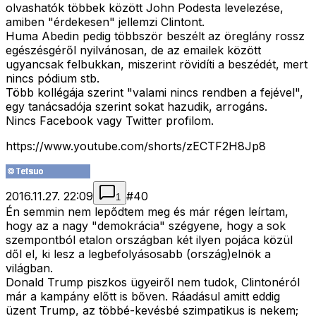
olvashatók többek között John Podesta levelezése,
amiben "érdekesen" jellemzi Clintont.
Huma Abedin pedig többször beszélt az öreglány rossz
egészésgéről nyilvánosan, de az emailek között
ugyancsak felbukkan, miszerint rövidíti a beszédét, mert
nincs pódium stb.
Több kollégája szerint "valami nincs rendben a fejével",
egy tanácsadója szerint sokat hazudik, arrogáns.
Nincs Facebook vagy Twitter profilom.
https://www.youtube.com/shorts/zECTF2H8Jp8
2016.11.27. 22:09
#
40
1
Én semmin nem lepődtem meg és már régen leírtam,
hogy az a nagy "demokrácia" szégyene, hogy a sok
szempontból etalon országban két ilyen pojáca közül
dől el, ki lesz a legbefolyásosabb (ország)elnök a
világban.
Donald Trump piszkos ügyeiről nem tudok, Clintonéról
már a kampány előtt is bőven. Ráadásul amitt eddig
üzent Trump, az többé-kevésbé szimpatikus is nekem;