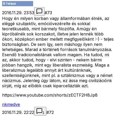
2016.11.29. 23:53
#
73
Hogy én milyen korban vagy államformában élnék, az
eléggé szubjektív, emócióvezérelte és sokkal
teoretikusabb, mint bármely filozófia. Amúgy én
kipróbálnék sok korszakot, illetve jelen lennék több
ókori, középkori ember mellett megfigyelőként :-) - teljes
biztonságban. De sem így, sem máshogy ilyen nem
lehetséges. Marad a történeti források tanulmányozása.
Esendő tradicionalistának vallom magam. Ha tudod, mi
az, akkor tudod, hogy - elvi szinten - nekem bármi
jobban hangzik, mint egy liberalista eszmeiség. Maga a
liberalizmus legalább annyit árt kultúránknak,
szellemiségünknek, mint pl. a sztálinizmus vagy a német
nácizmus. Jelenleg úgy látom, ez ássa meg civilizációnk
sírját, míg az elődök csak kiparcellázták azt.
https://www.youtube.com/shorts/zECTF2H8Jp8
nkmedve
2016.11.29. 22:22
#
72
1