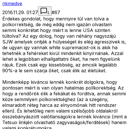
nkmedve
2016.11.29. 01:27
#
67
1
Érdekes gondolat, hogy mennyire túl van tolva a
polkorrektség, de még eddig nem igazán olvastam
semmi konkrétat hogy miért is lenne USA szinten
túltolva? Az egy dolog, hogy van néhány nagyszájú
SJW amelyek ontják a hülyeséget és elég agresszivek is,
de ugyan igy vannak white supremacist-ok is akik ha
tehetnék a fehéreket kivül mindenkit kinyirnának. Azzal
lehet a legjobban elhallgattatni őket, ha nem figyelünk
rájuk. Ezek csak egy kissebbség, az amcsik legalább
90%-a le sem szarja őket, csak élik az életüket.
Mindenképp kiváncsi lennék konkrét dolgokra, hogy
pontosan miért is van olyan hatalmas pollkorektség. Az
hogy a rendőrök ölik a fekákat és forditva, annak semmi
köze semmilyen polkorektséghez (az a szegény,
elmaradott réteg harca az elnyomónak hitt rendszer
ellen). És lehetőleg nem valami szélsőjobb oldalakról
összebányászott valótlanságokra lennék kiváncsi (mint a
Tetsuo linkjén olvasható zagyvaságok/ferditések) hanem
valami konkrétumokra.