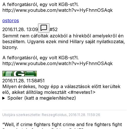
A felforgatásról, egy volt KGB-st?l.
http://www.youtube.com/watch?v=HyFhnnOSAqk
ostoros
2016.11.28. 13:09
#
52
Semmit nem cáfoltak azokból a hírekből amelyekről én
beszéltem. Ugyanis ezek mind Hillary saját nyilatkozatai,
bizony.
A felforgatásról, egy volt KGB-st?l.
http://www.youtube.com/watch?v=HyFhnnOSAqk
2016.11.28. 11:58
#
51
Milyen érdekes, hogy épp a választások előtt kerültek
elő, akiket állítólag molesztált <#nevetes1>
Spoiler (katt a megjelenítéshez)
Utoljára szerkesztette: ReszegKoldus, 2016.11.28. 11:59:26
“Well, if crime fighters fight crime and fire fighters fight