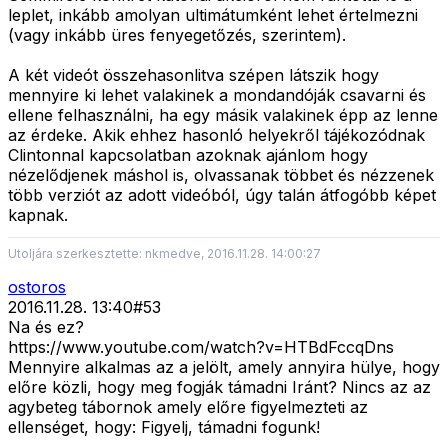
leplet, inkább amolyan ultimátumként lehet értelmezni
(vagy inkább üres fenyegetőzés, szerintem).
A két videót összehasonlitva szépen látszik hogy
mennyire ki lehet valakinek a mondandóják csavarni és
ellene felhasználni, ha egy másik valakinek épp az lenne
az érdeke. Akik ehhez hasonló helyekről tájékozódnak
Clintonnal kapcsolatban azoknak ajánlom hogy
nézelődjenek máshol is, olvassanak többet és nézzenek
több verziót az adott videóból, úgy talán átfogóbb képet
kapnak.
Utoljára szerkesztette: nkmedve, 2016.11.28. 14:00:27
ostoros
2016.11.28. 13:40
#
53
Na és ez?
https://www.youtube.com/watch?v=HTBdFccqDns
Mennyire alkalmas az a jelölt, amely annyira hülye, hogy
előre közli, hogy meg fogják támadni Iránt? Nincs az az
agybeteg tábornok amely előre figyelmezteti az
ellenséget, hogy: Figyelj, támadni fogunk!