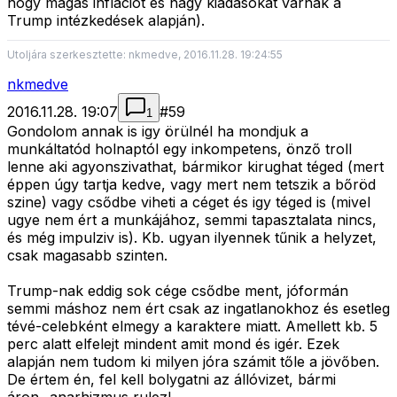
hogy magas inflációt és nagy kiadásokat várnak a
Trump intézkedések alapján).
Utoljára szerkesztette: nkmedve, 2016.11.28. 19:24:55
nkmedve
2016.11.28. 19:07
#
59
1
Gondolom annak is igy örülnél ha mondjuk a
munkáltatód holnaptól egy inkompetens, önző troll
lenne aki agyonszivathat, bármikor kirughat téged (mert
éppen úgy tartja kedve, vagy mert nem tetszik a bőröd
szine) vagy csődbe viheti a céget és igy téged is (mivel
ugye nem ért a munkájához, semmi tapasztalata nincs,
és még impulziv is). Kb. ugyan ilyennek tűnik a helyzet,
csak magasabb szinten.
Trump-nak eddig sok cége csődbe ment, jóformán
semmi máshoz nem ért csak az ingatlanokhoz és esetleg
tévé-celebként elmegy a karaktere miatt. Amellett kb. 5
perc alatt elfelejt mindent amit mond és igér. Ezek
alapján nem tudom ki milyen jóra számit tőle a jövőben.
De értem én, fel kell bolygatni az állóvizet, bármi