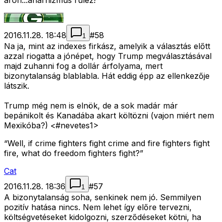
áron...anarhizmus rulez!
2016.11.28. 18:48
#
58
1
Na ja, mint az indexes firkász, amelyik a választás előtt
azzal riogatta a jónépet, hogy Trump megválasztásával
majd zuhanni fog a dollár árfolyama, mert
bizonytalanság blablabla. Hát eddig épp az ellenkezője
látszik.
Trump még nem is elnök, de a sok madár már
bepánikolt és Kanadába akart költözni (vajon miért nem
Mexikóba?) <#nevetes1>
“Well, if crime fighters fight crime and fire fighters fight
fire, what do freedom fighters fight?”
Cat
2016.11.28. 18:36
#
57
1
A bizonytalanság soha, senkinek nem jó. Semmilyen
pozitív hatása nincs. Nem lehet így előre tervezni,
költségvetéseket kidolgozni, szerződéseket kötni, ha