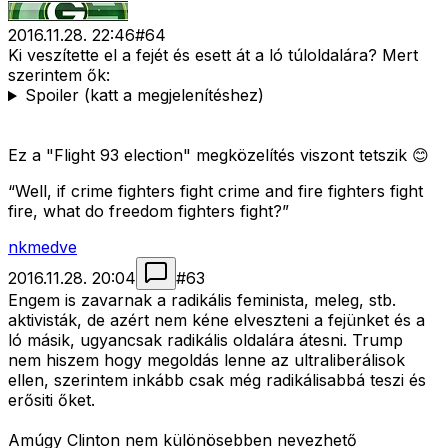
2016.11.28. 22:46
#
64
Ki veszítette el a fejét és esett át a ló túloldalára? Mert
szerintem ők:
Spoiler (katt a megjelenítéshez)
Ez a "Flight 93 election" megközelítés viszont tetszik 😊
“Well, if crime fighters fight crime and fire fighters fight
fire, what do freedom fighters fight?”
nkmedve
2016.11.28. 20:04
#
63
Engem is zavarnak a radikális feminista, meleg, stb.
aktivisták, de azért nem kéne elveszteni a fejünket és a
ló másik, ugyancsak radikális oldalára átesni. Trump
nem hiszem hogy megoldás lenne az ultraliberálisok
ellen, szerintem inkább csak még radikálisabbá teszi és
erősiti őket.
Amúgy Clinton nem különösebben nevezhető