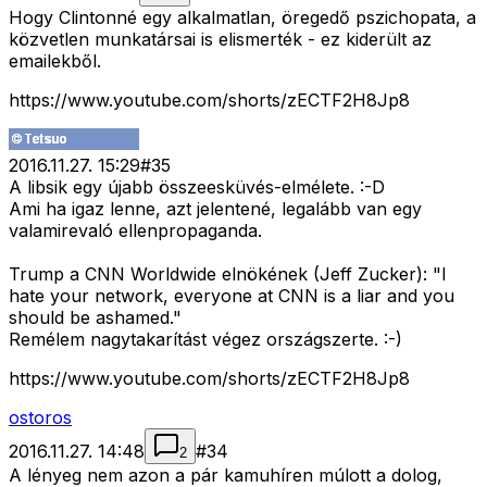
Hogy Clintonné egy alkalmatlan, öregedő pszichopata, a
közvetlen munkatársai is elismerték - ez kiderült az
emailekből.
https://www.youtube.com/shorts/zECTF2H8Jp8
2016.11.27. 15:29
#
35
A libsik egy újabb összeesküvés-elmélete. :-D
Ami ha igaz lenne, azt jelentené, legalább van egy
valamirevaló ellenpropaganda.
Trump a CNN Worldwide elnökének (Jeff Zucker): "I
hate your network, everyone at CNN is a liar and you
should be ashamed."
Remélem nagytakarítást végez országszerte. :-)
https://www.youtube.com/shorts/zECTF2H8Jp8
ostoros
2016.11.27. 14:48
#
34
2
A lényeg nem azon a pár kamuhíren múlott a dolog,