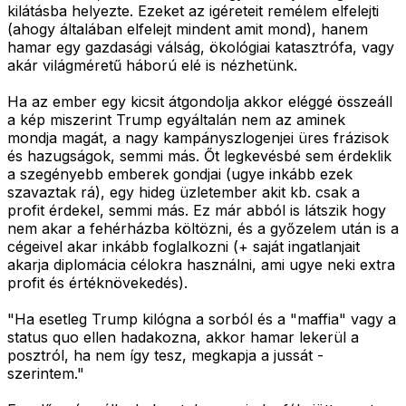
kilátásba helyezte. Ezeket az igéreteit remélem elfelejti
(ahogy általában elfelejt mindent amit mond), hanem
hamar egy gazdasági válság, ökológiai katasztrófa, vagy
akár világméretű háború elé is nézhetünk.
Ha az ember egy kicsit átgondolja akkor eléggé összeáll
a kép miszerint Trump egyáltalán nem az aminek
mondja magát, a nagy kampányszlogenjei üres frázisok
és hazugságok, semmi más. Őt legkevésbé sem érdeklik
a szegényebb emberek gondjai (ugye inkább ezek
szavaztak rá), egy hideg üzletember akit kb. csak a
profit érdekel, semmi más. Ez már abból is látszik hogy
nem akar a fehérházba költözni, és a győzelem után is a
cégeivel akar inkább foglalkozni (+ saját ingatlanjait
akarja diplomácia célokra használni, ami ugye neki extra
profit és értéknövekedés).
"Ha esetleg Trump kilógna a sorból és a "maffia" vagy a
status quo ellen hadakozna, akkor hamar lekerül a
posztról, ha nem így tesz, megkapja a jussát -
szerintem."