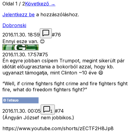
Oldal
1
/
2
Következő →
Jelentkezz be
a hozzászóláshoz.
Dobronski
2016.11.30. 18:59
#
76
Ennyi esze van. 😊
2016.11.30. 17:57
#
75
Én egyre jobban csípem Trumpot, megint sikerült pár
idiótát előugrasztania a bokorból azzal, hogy kb.
ugyanazt támogatja, mint Clinton ~10 éve 😄
“Well, if crime fighters fight crime and fire fighters fight
fire, what do freedom fighters fight?”
2016.11.30. 00:05
#
74
1
(Ángyán József nem jobbikos.)
https://www.youtube.com/shorts/zECTF2H8Jp8