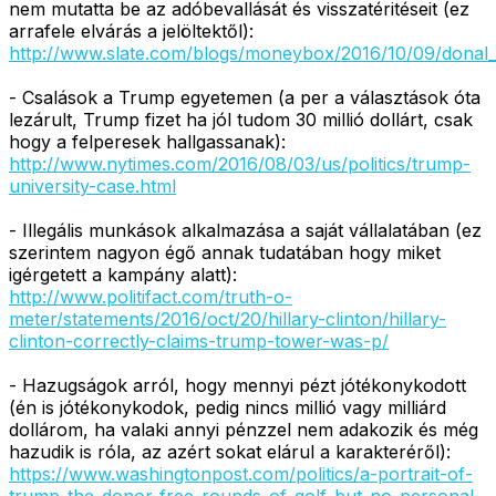
nem mutatta be az adóbevallását és visszatéritéseit (ez
arrafele elvárás a jelöltektől):
http://www.slate.com/blogs/moneybox/2016/10/09/donal_t
- Csalások a Trump egyetemen (a per a választások óta
lezárult, Trump fizet ha jól tudom 30 millió dollárt, csak
hogy a felperesek hallgassanak):
http://www.nytimes.com/2016/08/03/us/politics/trump-
university-case.html
- Illegális munkások alkalmazása a saját vállalatában (ez
szerintem nagyon égő annak tudatában hogy miket
igérgetett a kampány alatt):
http://www.politifact.com/truth-o-
meter/statements/2016/oct/20/hillary-clinton/hillary-
clinton-correctly-claims-trump-tower-was-p/
- Hazugságok arról, hogy mennyi pézt jótékonykodott
(én is jótékonykodok, pedig nincs millió vagy milliárd
dollárom, ha valaki annyi pénzzel nem adakozik és még
hazudik is róla, az azért sokat elárul a karakteréről):
https://www.washingtonpost.com/politics/a-portrait-of-