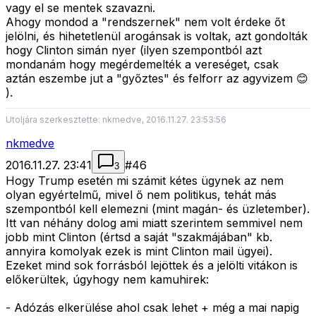
vagy el se mentek szavazni.
Ahogy mondod a "rendszernek" nem volt érdeke őt
jelölni, és hihetetlenül arogánsak is voltak, azt gondolták
hogy Clinton simán nyer (ilyen szempontból azt
mondanám hogy megérdemelték a vereséget, csak
aztán eszembe jut a "győztes" és felforr az agyvizem 😊
).
Utoljára szerkesztette: nkmedve, 2016.11.27. 23:53:56
nkmedve
2016.11.27. 23:41
#
46
3
Hogy Trump esetén mi számit kétes ügynek az nem
olyan egyértelmű, mivel ő nem politikus, tehát más
szempontból kell elemezni (mint magán- és üzletember).
Itt van néhány dolog ami miatt szerintem semmivel nem
jobb mint Clinton (értsd a saját "szakmájában" kb.
annyira komolyak ezek is mint Clinton mail ügyei).
Ezeket mind sok forrásból lejöttek és a jelölti vitákon is
előkerültek, úgyhogy nem kamuhirek:
- Adózás elkerülése ahol csak lehet + még a mai napig