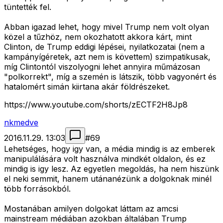
tüntették fel.
Abban igazad lehet, hogy mivel Trump nem volt olyan
közel a tűzhöz, nem okozhatott akkora kárt, mint
Clinton, de Trump eddigi lépései, nyilatkozatai (nem a
kampányígéretek, azt nem is követtem) szimpatikusak,
míg Clintontól viszolyogni lehet annyira műmázosan
"polkorrekt", míg a szemén is látszik, több vagyonért és
hatalomért simán kiirtana akár földrészeket.
https://www.youtube.com/shorts/zECTF2H8Jp8
nkmedve
2016.11.29. 13:03
#
69
Lehetséges, hogy igy van, a média mindig is az emberek
manipulálására volt használva mindkét oldalon, és ez
mindig is igy lesz. Az egyetlen megoldás, ha nem hiszünk
el neki semmit, hanem utánanézünk a dolgoknak minél
több forrásokból.
Mostanában amilyen dolgokat láttam az amcsi
mainstream médiában azokban általában Trump