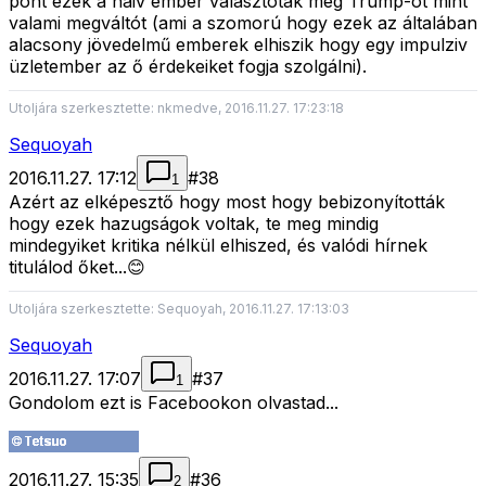
pont ezek a naiv ember választoták meg Trump-ot mint
valami megváltót (ami a szomorú hogy ezek az általában
alacsony jövedelmű emberek elhiszik hogy egy impulziv
üzletember az ő érdekeiket fogja szolgálni).
Utoljára szerkesztette: nkmedve, 2016.11.27. 17:23:18
Sequoyah
2016.11.27. 17:12
#
38
1
Azért az elképesztő hogy most hogy bebizonyították
hogy ezek hazugságok voltak, te meg mindig
mindegyiket kritika nélkül elhiszed, és valódi hírnek
titulálod őket...😊
Utoljára szerkesztette: Sequoyah, 2016.11.27. 17:13:03
Sequoyah
2016.11.27. 17:07
#
37
1
Gondolom ezt is Facebookon olvastad...
2016.11.27. 15:35
#
36
2