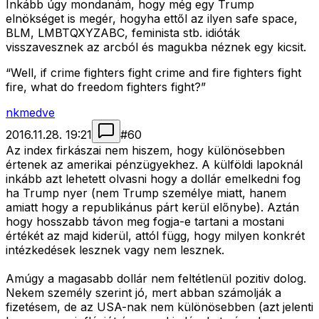
Inkább úgy mondanám, hogy még egy Trump
elnökséget is megér, hogyha ettől az ilyen safe space,
BLM, LMBTQXYZABC, feminista stb. idióták
visszavesznek az arcból és magukba néznek egy kicsit.
“Well, if crime fighters fight crime and fire fighters fight
fire, what do freedom fighters fight?”
nkmedve
2016.11.28. 19:21
#
60
Az index firkászai nem hiszem, hogy különösebben
értenek az amerikai pénzügyekhez. A külföldi lapoknál
inkább azt lehetett olvasni hogy a dollár emelkedni fog
ha Trump nyer (nem Trump személye miatt, hanem
amiatt hogy a republikánus párt kerül előnybe). Aztán
hogy hosszabb távon meg fogja-e tartani a mostani
értékét az majd kiderül, attól függ, hogy milyen konkrét
intézkedések lesznek vagy nem lesznek.
Amúgy a magasabb dollár nem feltétlenül pozitiv dolog.
Nekem személy szerint jó, mert abban számolják a
fizetésem, de az USA-nak nem különösebben (azt jelenti