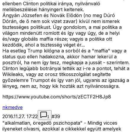
ellenben Clinton politikai iránya, nyilvánvaló
mellébeszélései hányingert keltenek.
Ángyán Józsefen és Novák Elődön (no meg Dúró
Dórán, de ő nem sok vizet zavar) kívül nem ismerek
tisztességes politikust. Úgy gondolom, a mai politika a
világon mindenütt romlott és így vagy úgy, de a helyi
és/vagy globális maffia része; vagyis a politika ott
kezdődik, ahol a tisztesség véget ér...
Ha esetleg Trump kilógna a sorból és a "maffia" vagy a
status quo ellen hadakozna, akkor hamar lekerül a
posztról, ha nem így tesz, megkapja a jussát - szerintem.
Clinton legújabb botrányai tették az i-re a pontot, tehát a
Wikileaks, vagy az orosz titkosszolgálat segítette
győzelemre Trumpot és így van jól, ugyanis az igazság a
lényeg, nem az, hogy kik hozták azt nyilvánosságra.
https://www.youtube.com/shorts/zECTF2H8Jp8
nkmedve
2016.11.27. 17:22
#
39
1
"alkalmatlan, öregedő pszichopata" - Mindig vicces
ilyeneket olvasni, azokkal a cikkekkel együtt amelyek