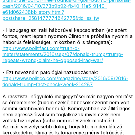
trump-the-donor-free-rounds-of-golf-but-no-personal-
cash/2016/04/10/373b9b92-fb40-11e5-9140-
e61d062438bb_story.html?
postshare=2581477774842775&tid=ss_tw
- Hazugság az Iraki háborúval kapcsolatban (ez azért
fontos, mert lépten nyomon Clintonra próbálta nyomni a
háborús felelősséget, miközben ő is támogatta):
http://www.politifact.com/truth-o-
meter/statements/2016/sep/07/donald-trump/trump-
repeats-wrong-claim-he-opposed-iraq-war/
- Ezt nevezném patológiai hazudozásnak:
http://www.politico.com/magazine/story/2016/09/2016-
donald-trump-fact-check-week-214287
A rasszista, nőgyűlölő megjegyzései már nagyon emlitést
se érdemelnek (tudom szélsőjobbosok szerint nem volt
semmi kidobnivaló bennük). Komolyabban az állitólagos
nemi agresszióival sem foglalkozok mivel ezek nem
voltak bizonyitva (soha nem is lesznek mostmár).
Az már veszélyesebb dolog, hogy kb. minden létező
kereskedelmi, klima és katonai egyezmény felrúgását