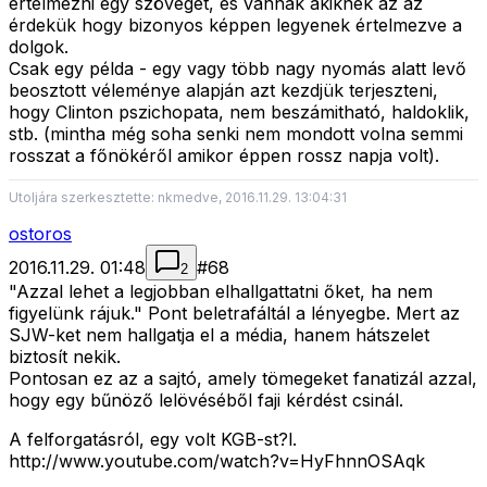
értelmezni egy szöveget, és vannak akiknek az az
érdekük hogy bizonyos képpen legyenek értelmezve a
dolgok.
Csak egy példa - egy vagy több nagy nyomás alatt levő
beosztott véleménye alapján azt kezdjük terjeszteni,
hogy Clinton pszichopata, nem beszámitható, haldoklik,
stb. (mintha még soha senki nem mondott volna semmi
rosszat a főnökéről amikor éppen rossz napja volt).
Utoljára szerkesztette: nkmedve, 2016.11.29. 13:04:31
ostoros
2016.11.29. 01:48
#
68
2
"Azzal lehet a legjobban elhallgattatni őket, ha nem
figyelünk rájuk." Pont beletrafáltál a lényegbe. Mert az
SJW-ket nem hallgatja el a média, hanem hátszelet
biztosít nekik.
Pontosan ez az a sajtó, amely tömegeket fanatizál azzal,
hogy egy bűnöző lelövéséből faji kérdést csinál.
A felforgatásról, egy volt KGB-st?l.
http://www.youtube.com/watch?v=HyFhnnOSAqk