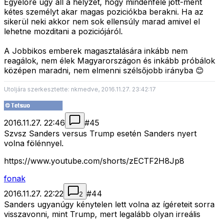
Egyelőre úgy áll a helyzet, hogy mindenféle jött-ment
kétes személyt akar magas poziciókba berakni. Ha az
sikerül neki akkor nem sok ellensúly marad amivel el
lehetne mozditani a poziciójáról.
A Jobbikos emberek magasztalására inkább nem
reagálok, nem élek Magyarországon és inkább próbálok
középen maradni, nem elmenni szélsőjobb irányba 😊
Utoljára szerkesztette: nkmedve, 2016.11.27. 23:42:17
2016.11.27. 22:46
#
45
Szvsz Sanders versus Trump esetén Sanders nyert
volna fölénnyel.
https://www.youtube.com/shorts/zECTF2H8Jp8
fonak
2016.11.27. 22:22
#
44
2
Sanders ugyanúgy kénytelen lett volna az ígéreteit sorra
visszavonni, mint Trump, mert legalább olyan irreális