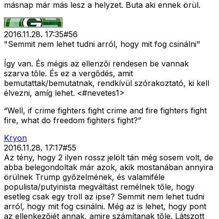
másnap már más lesz a helyzet. Buta aki ennek örül.
2016.11.28. 17:35
#
56
"Semmit nem lehet tudni arról, hogy mit fog csinálni"
Így van. És mégis az ellenzői rendesen be vannak
szarva tőle. És ez a vergődés, amit
bemutattak/bemutatnak, rendkívül szórakoztató, ki kell
élvezni, amíg lehet. <#nevetes1>
“Well, if crime fighters fight crime and fire fighters fight
fire, what do freedom fighters fight?”
Kryon
2016.11.28. 17:17
#
55
Az tény, hogy 2 ilyen rossz jelölt tán még sosem volt, de
abba belegondoltak már azok, akik mostanában annyira
örülnek Trump győzelmének, és valamiféle
populista/putyinista megváltást remélnek tőle, hogy
esetleg csak egy troll az ipse? Semmit nem lehet tudni
arról, hogy mit fog csinálni. Még az is lehet, hogy pont
az ellenkezőjét annak, amire számítanak tőle. Látszott