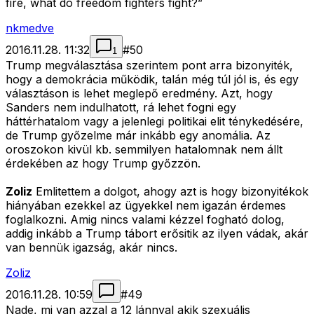
fire, what do freedom fighters fight?”
nkmedve
2016.11.28. 11:32
#
50
1
Trump megválasztása szerintem pont arra bizonyiték,
hogy a demokrácia működik, talán még túl jól is, és egy
választáson is lehet meglepő eredmény. Azt, hogy
Sanders nem indulhatott, rá lehet fogni egy
háttérhatalom vagy a jelenlegi politikai elit ténykedésére,
de Trump győzelme már inkább egy anomália. Az
oroszokon kivül kb. semmilyen hatalomnak nem állt
érdekében az hogy Trump győzzön.
Zoliz
Emlitettem a dolgot, ahogy azt is hogy bizonyitékok
hiányában ezekkel az ügyekkel nem igazán érdemes
foglalkozni. Amig nincs valami kézzel fogható dolog,
addig inkább a Trump tábort erősitik az ilyen vádak, akár
van bennük igazság, akár nincs.
Zoliz
2016.11.28. 10:59
#
49
Nade, mi van azzal a 12 lánnyal akik szexuális