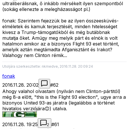
ultraliberálisnak, ő inkább mérsékelt ilyen szempontból
(sokáig ellenezte a melegházasságot pl.)
fonak: Szerintem fejezzük be az ilyen összeesküvés-
elméletek és kamuk terjesztését, minden hitelességet
kivesz a Trump-támogatókból és még butábbnak
mutatja őket. Amúgy meg melyik párt és elnök is volt
hatalmon amikor az a bizonyos Flight 93 eset történt,
amelyik aztán megtámadta Afganisztánt és Irakot?
Valahogy nem Clinton rémik...
Utoljára szerkesztette: nkmedve, 2016.11.28. 20:09:24
fonak
2016.11.28. 20:02
#
62
Ahogy valahol olvastam (nyilván nem Clinton-pártitól)
még 8-a előtt, "this is the Flight 93 election", ugye arra a
bizonyos United 93-as járatra (legalábbis a történet
hivatalos verziójára😊) utalva.
2016.11.28. 19:25
#
61
2