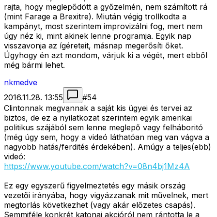
rajta, hogy meglepődött a győzelmén, nem számított rá
(mint Farage a Brexitre). Miután végig trollkodta a
kampányt, most szerintem improvizálni fog, mert nem
úgy néz ki, mint akinek lenne programja. Egyik nap
visszavonja az ígéreteit, másnap megerősíti őket.
Úgyhogy én azt mondom, várjuk ki a végét, mert ebből
még bármi lehet.
nkmedve
2016.11.28. 13:55
#
54
Clintonnak megvannak a saját kis ügyei és tervei az
biztos, de ez a nyilatkozat szerintem egyik amerikai
politikus szájából sem lenne meglepő vagy felháboritó
(még úgy sem, hogy a videó láthatóan meg van vágva a
nagyobb hatás/ferdités érdekében). Amúgy a teljes(ebb)
videó:
https://www.youtube.com/watch?v=08n4bj1Mz4A
Ez egy egyszerű figyelmeztetés egy másik ország
vezetői irányába, hogy vigyázzanak mit művelnek, mert
megtorlás következhet (vagy akár előzetes csapás).
Semmiféle konkrét katonai akcióról nem rántotta le a