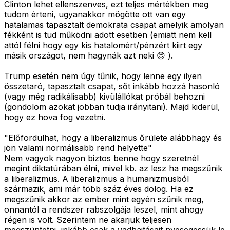
Clinton lehet ellenszenves, ezt teljes mértékben meg
tudom érteni, ugyanakkor mögötte ott van egy
hatalamas tapasztalt demokrata csapat amelyik amolyan
fékként is tud működni adott esetben (emiatt nem kell
attól félni hogy egy kis hatalomért/pénzért kiirt egy
másik országot, nem hagynák azt neki 😊 ).
Trump esetén nem úgy tűnik, hogy lenne egy ilyen
összetaró, tapasztalt csapat, sőt inkább hozzá hasonló
(vagy még radikálisabb) kivülállókat próbál behozni
(gondolom azokat jobban tudja irányitani). Majd kiderül,
hogy ez hova fog vezetni.
"Előfordulhat, hogy a liberalizmus őrülete alábbhagy és
jön valami normálisabb rend helyette"
Nem vagyok nagyon biztos benne hogy szeretnél
megint diktatúrában élni, mivel kb. az lesz ha megszűnik
a liberalizmus. A liberalizmus a humanizmusból
származik, ami már több száz éves dolog. Ha ez
megszűnik akkor az ember mint egyén szűnik meg,
onnantól a rendszer rabszolgája leszel, mint ahogy
régen is volt. Szerintem ne akarjuk teljesen