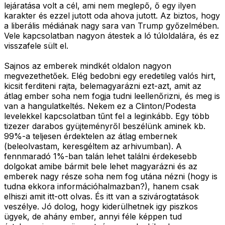
lejáratása volt a cél, ami nem meglepő, ő egy ilyen
karakter és ezzel jutott oda ahova jutott. Az biztos, hogy
a liberális médiának nagy sara van Trump győzelmében.
Vele kapcsolatban nagyon átestek a ló túloldalára, és ez
visszafele sült el.
Sajnos az emberek mindkét oldalon nagyon
megvezethetőek. Elég bedobni egy eredetileg valós hirt,
kicsit ferditeni rajta, belemagyarázni ezt-azt, amit az
átlag ember soha nem fogja tudni leellenőrizni, és meg is
van a hangulatkeltés. Nekem ez a Clinton/Podesta
levelekkel kapcsolatban tűnt fel a leginkább. Egy több
tizezer darabos gyüjteményről beszélünk aminek kb.
99%-a teljesen érdektelen az átlag embernek
(beleolvastam, keresgéltem az arhivumban). A
fennmaradó 1%-ban talán lehet találni érdekesebb
dolgokat amibe bármit bele lehet magyarázni és az
emberek nagy része soha nem fog utána nézni (hogy is
tudna ekkora információhalmazban?), hanem csak
elhiszi amit itt-ott olvas. És itt van a szivárogtatások
veszélye. Jó dolog, hogy kiderülhetnek igy piszkos
ügyek, de ahány ember, annyi féle képpen tud