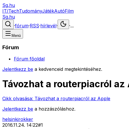
Sg.hu
IT/Tech
Tudomány
Játék
Autó
Film
Sg.hu
·
fórum
·
RSS
·
hírlevél
·
·
...
Menü
Fórum
Fórum főoldal
Jelentkezz be
a kedvenceid megtekintéséhez.
Távozhat a routerpiacról az
Cikk olvasása:
Távozhat a routerpiacról az Apple
Jelentkezz be
a hozzászóláshoz.
helsinkirokker
2016.11.24. 14:22
#
1