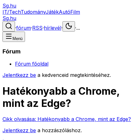
Sg.hu
IT/Tech
Tudomány
Játék
Autó
Film
Sg.hu
·
fórum
·
RSS
·
hírlevél
·
·
...
Menü
Fórum
Fórum főoldal
Jelentkezz be
a kedvenceid megtekintéséhez.
Hatékonyabb a Chrome,
mint az Edge?
Cikk olvasása:
Hatékonyabb a Chrome, mint az Edge?
Jelentkezz be
a hozzászóláshoz.