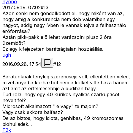
hypno
2017.09.19. 07:02
#
13
Azon senki nem gondolkodott el, hogy miként van az,
hogy amíg a konkurencia nem dob valamiben egy
nagyot, addig nagy ívben le vannak tojva a felhasználó
erőforrásai?
Aztán pikk-pakk elő lehet varázsolni plusz 2 óra
üzemidőt?
Ez egy kifejezetten barátságtalan hozzáállás.
ugh
2016.09.28. 17:54
#
12
Baratunknak tenyleg szerencseje volt, ellentetben veled,
mivel anyad a korhazbol nem a kolket vitte haza hanem
azt amit az ertelmesebbje a budiban hagy.
Tud rola, hogy egy 40 kurikos nyalkas szarkupacot
nevelt fel?
Microsoft alkalmazott " e vagy" te majom?
Vagy csak ekkora balfasz?
De az biztos, hogy idiota, genhibas, 49 kromoszomas
biohulladek...
T2k