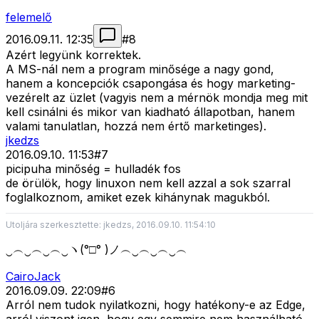
felemelő
2016.09.11. 12:35
#
8
Azért legyünk korrektek.
A MS-nál nem a program minősége a nagy gond,
hanem a koncepciók csapongása és hogy marketing-
vezérelt az üzlet (vagyis nem a mérnök mondja meg mit
kell csinálni és mikor van kiadható állapotban, hanem
valami tanulatlan, hozzá nem értő marketinges).
jkedzs
2016.09.10. 11:53
#
7
picipuha minőség = hulladék fos
de örülök, hogy linuxon nem kell azzal a sok szarral
foglalkoznom, amiket ezek kihánynak magukból.
Utoljára szerkesztette: jkedzs, 2016.09.10. 11:54:10
‿︵‿︵‿︵‿ヽ(°□° )ノ︵‿︵‿︵‿︵
CairoJack
2016.09.09. 22:09
#
6
Arról nem tudok nyilatkozni, hogy hatékony-e az Edge,