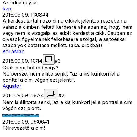
Az edge egy ie.
kvp
2016.09.09. 11:08
#
4
A kerdest tartalmazo cimu cikkek jelentos reszeben a
valasz a cimben feltett kerdesre altalaban az, hogy nem
vagy nem is vizsgalja az adott kerdest a cikk. Csupan az
olvasok figyelmenek felkeltesere szolgal, a sajtoetikai
szabalyok betartasa mellett. (aka. clickbait)
KoLaMan
2016.09.09. 10:14
#
3
Csak nem bolond vagy?
No persze, nem állítja senki, "az a kis kunkori jel a
ponttal a cím végén ezt jelenti".
Aquator
2016.09.09. 09:24
#
2
1
Nem is állította senki, az a kis kunkori jel a ponttal a cím
végén ezt jelenti.
2016.09.09. 09:06
#
1
Félrevezető a cím!