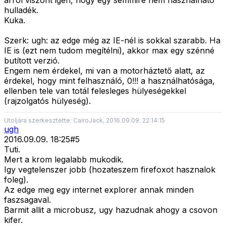
arról viszont igen, hogy egy semmire nem használható
hulladék.
Kuka.
Szerk: ugh: az edge még az IE-nél is sokkal szarabb. Ha
IE is (ezt nem tudom megítélni), akkor max egy szénné
butított verzió.
Engem nem érdekel, mi van a motorháztető alatt, az
érdekel, hogy mint felhasználó, 0!!! a használhatósága,
ellenben tele van totál felesleges hülyeségekkel
(rajzolgatós hülyeség).
Utoljára szerkesztette: CairoJack, 2016.09.09. 22:14:15
ugh
2016.09.09. 18:25
#
5
Tuti.
Mert a krom legalabb mukodik.
Igy vegtelenszer jobb (hozateszem firefoxot hasznalok
foleg).
Az edge meg egy internet explorer annak minden
faszsagaval.
Barmit allit a microbusz, ugy hazudnak ahogy a csovon
kifer.