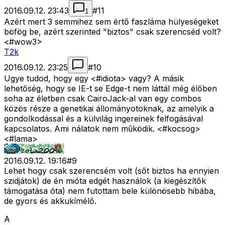
2016.09.12. 23:43
#
11
1
Azért mert 3 semmihez sem értő faszláma hülyeségeket
böfög be, azért szerinted "biztos" csak szerencséd volt?
<#wow3>
T2k
2016.09.12. 23:25
#
10
Ugye tudod, hogy egy <#idiota>
vagy? A másik
lehetőség, hogy se IE-t se Edge-t nem láttál még élőben
soha az életben csak CairoJack-al van egy combos
közös része a genetikai állományotoknak, az amelyik a
gondolkodással és a külvilág ingereinek felfogásával
kapcsolatos. Ami nálatok nem működik. <#kocsog>
<#lama>
2016.09.12. 19:16
#
9
Lehet hogy csak szerencsém volt (sőt biztos ha ennyien
szidjátok) de én mióta edgét használok (a kiegészítők
támogatása óta) nem futottam bele különösebb hibába,
de gyors és akkukímélő.
A