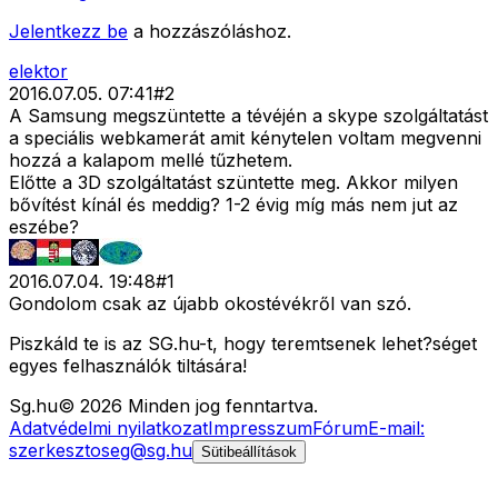
Jelentkezz be
a hozzászóláshoz.
elektor
2016.07.05. 07:41
#
2
A Samsung megszüntette a tévéjén a skype szolgáltatást
a speciális webkamerát amit kénytelen voltam megvenni
hozzá a kalapom mellé tűzhetem.
Előtte a 3D szolgáltatást szüntette meg. Akkor milyen
bővítést kínál és meddig? 1-2 évig míg más nem jut az
eszébe?
2016.07.04. 19:48
#
1
Gondolom csak az újabb okostévékről van szó.
Piszkáld te is az SG.hu-t, hogy teremtsenek lehet?séget
egyes felhasználók tiltására!
Sg
.hu
©
2026
Minden jog fenntartva.
Adatvédelmi nyilatkozat
Impresszum
Fórum
E-mail:
szerkesztoseg@sg.hu
Sütibeállítások