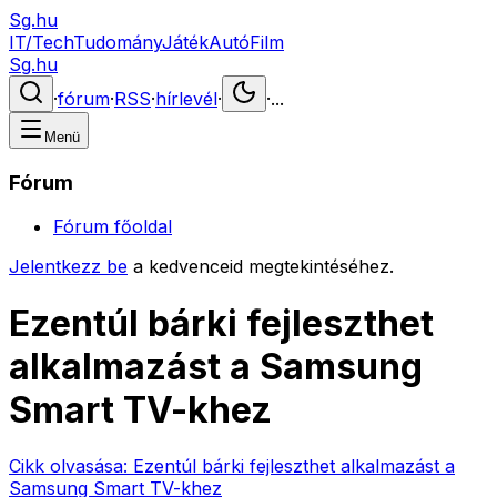
Sg.hu
IT/Tech
Tudomány
Játék
Autó
Film
Sg.hu
·
fórum
·
RSS
·
hírlevél
·
·
...
Menü
Fórum
Fórum főoldal
Jelentkezz be
a kedvenceid megtekintéséhez.
Ezentúl bárki fejleszthet
alkalmazást a Samsung
Smart TV-khez
Cikk olvasása:
Ezentúl bárki fejleszthet alkalmazást a
Samsung Smart TV-khez