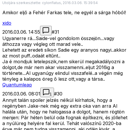
Utoljára szerkesztette: cylonflatus, 2016.03.06. 15:39:54
Amikor eljő a Fehér Farkas tele, ne egyél a sárga hóból!
xido
2016.03.06. 14:55
#
31
Ugyanerre rá...Saide-vel gondolom összejön...vagy
áthozza vagy végleg ott marad vele..
Lehetett az eredeti síkon Sadie egy aranyos nagyi..akkor
az most puff..odaát eltűnt..
Ja é mondjuk letelepszik,nem sikerül megakadályozni a
dolgot,de már nem akar visszamenni..eljut 2016ig a
története...Al ugyanúgy elindul visszafelé..a végén még
tényleg a kalapos öreg ő lesz ott,vagy a társa..
Quantumleap
2016.03.06. 08:01
#
30
1
Annyit talán spoiler jelzés nélkül kiírhatok, hogy a
regényben Jake-nek még egy extra oka van arra Al
halála után, hogy ne halogassa a dolgot, hanem rögtön
menjen: Pár héten belül oda fognak építkezni, és jóllehet
a nyúlüreg helyére fal kerül. Tehát valószínű 2020-ba
érve már nem tudna visszamenni, aki odáig kivár, a