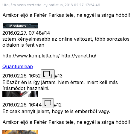
Utoljára szerkesztette: cylonflatus, 2016.02.27. 17:24:46
Amikor eljő a Fehér Farkas tele, ne egyél a sárga hóból!
2016.02.27. 07:48
#
14
sztem kényelmesebb az online változat, több sorozatos
oldalon is fent van
http://www.kompletta.hu/ http://yanet.hu/
Quantumleap
2016.02.26. 16:52
#
13
1
Először én is így jártam. Nem értem, miért kell más
írásmódot használni.
2016.02.26. 16:44
#
12
Ez csak annyit jelent, hogy te is emberből vagy.
Amikor eljő a Fehér Farkas tele, ne egyél a sárga hóból!