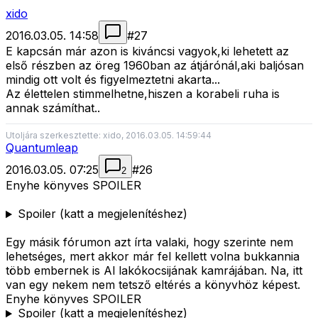
xido
2016.03.05. 14:58
#
27
E kapcsán már azon is kiváncsi vagyok,ki lehetett az
első részben az öreg 1960ban az átjárónál,aki baljósan
mindig ott volt és figyelmeztetni akarta...
Az élettelen stimmelhetne,hiszen a korabeli ruha is
annak számíthat..
Utoljára szerkesztette: xido, 2016.03.05. 14:59:44
Quantumleap
2016.03.05. 07:25
#
26
2
Enyhe könyves SPOILER
Spoiler (katt a megjelenítéshez)
Egy másik fórumon azt írta valaki, hogy szerinte nem
lehetséges, mert akkor már fel kellett volna bukkannia
több embernek is Al lakókocsijának kamrájában. Na, itt
van egy nekem nem tetsző eltérés a könyvhöz képest.
Enyhe könyves SPOILER
Spoiler (katt a megjelenítéshez)