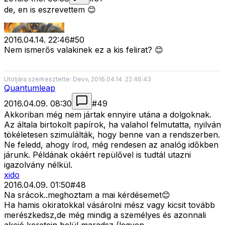
de, en is eszrevettem 😊
2016.04.14. 22:46
#
50
Nem ismerős valakinek ez a kis felirat? 😊
Utoljára szerkesztette: Devv, 2016.04.14. 22:46:43
Quantumleap
2016.04.09. 08:30
#
49
Akkoriban még nem jártak ennyire utána a dolgoknak.
Az általa birtokolt papírok, ha valahol felmutatta, nyilván
tökéletesen szimulálták, hogy benne van a rendszerben.
Ne feledd, ahogy írod, még rendesen az analóg időkben
járunk. Példának okáért repülővel is tudtál utazni
igazolvány nélkül.
xido
2016.04.09. 01:50
#
48
Na srácok..meghoztam a mai kérdésemet😊
Ha hamis okiratokkal vásárolni mész vagy kicsit tovább
merészkedsz,de még mindig a személyes és azonnali