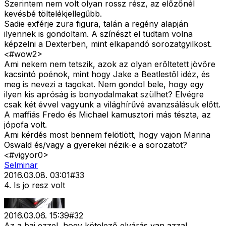
Szerintem nem volt olyan rossz rész, az előzőnél
kevésbé töltelékjellegűbb.
Sadie exférje zura figura, talán a regény alapján
ilyennek is gondoltam. A színészt el tudtam volna
képzelni a Dexterben, mint elkapandó sorozatgyilkost.
<#wow2>
Ami nekem nem tetszik, azok az olyan erőltetett jövőre
kacsintó poénok, mint hogy Jake a Beatlestől idéz, és
meg is nevezi a tagokat. Nem gondol bele, hogy egy
ilyen kis apróság is bonyodalmakat szülhet? Elvégre
csak két évvel vagyunk a világhírűvé avanzsálásuk előtt.
A maffiás Fredo és Michael kamusztori más tészta, az
jópofa volt.
Ami kérdés most bennem felötlött, hogy vajon Marina
Oswald és/vagy a gyerekei nézik-e a sorozatot?
<#vigyor0>
Selminar
2016.03.08. 03:01
#
33
4. Is jo resz volt
2016.03.06. 15:39
#
32
Az a baj ezzel, hogy kötelező elvárás van azzal