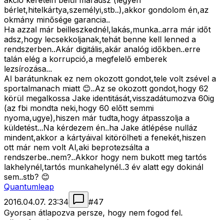
akció keretein belül maradsz (legyen
bérlet,hitelkártya,személyi,stb..),akkor gondolom én,az
okmány minősége garancia..
Ha azzal már beilleszkednél,lakás,munka..arra már időt
adsz,hogy lecsekkoljanak,tehát benne kell lenned a
rendszerben..Akár digitális,akár analóg időkben..erre
talán elég a korrupció,a megfelelő emberek
lezsírozása...
Al barátunknak ez nem okozott gondot,tele volt zsével a
sportalmanach miatt 😊..Az se okozott gondot,hogy 62
körül megalkossa Jake identitását,visszadátumozva 60ig
(az fbi mondta neki,hogy 60 előtt semmi
nyoma,ugye),hiszen már tudta,hogy átpasszolja a
küldetést...Na kérdezem én..ha Jake átlépése nulláz
mindent,akkor a kártyáival kitörölheti a fenekét,hiszen
ott már nem volt Al,aki beprotezsálta a
rendszerbe..nem?..Akkor hogy nem bukott meg tartós
lakhelynél,tartós munkahelynél..3 év alatt egy dokinál
sem..stb? 😊
Quantumleap
2016.04.07. 23:34
#
47
Gyorsan átlapozva persze, hogy nem fogod fel.