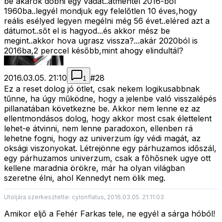
be akarok dobni egy vadat..átmentél 2016-ból
1960ba..legyél mondjuk egy felelőtlen 10 éves,hogy
reális esélyed legyen megélni még 56 évet..eléred azt a
dátumot..sőt el is hagyod...és akkor mész be
megint..akkor hova ugrasz vissza?...akár 2020ból is
2016ba,2 perccel később,mint ahogy elindultál?
2016.03.05. 21:10
#
28
1
Ez a reset dolog jó ötlet, csak nekem logikusabbnak
tűnne, ha úgy működne, hogy a jelenbe való visszalépés
pillanatában következne be. Akkor nem lenne ez az
ellentmondásos dolog, hogy akkor most csak élettelent
lehet-e átvinni, nem lenne paradoxon, ellenben rá
lehetne fogni, hogy az univerzum így védi magát, az
oksági viszonyokat. Létrejönne egy párhuzamos időszál,
egy párhuzamos univerzum, csak a főhősnek ugye ott
kellene maradnia örökre, már ha olyan világban
szeretne élni, ahol Kennedyt nem ölik meg.
Utoljára szerkesztette: cylonflatus, 2016.03.05. 21:11:03
Amikor eljő a Fehér Farkas tele, ne egyél a sárga hóból!