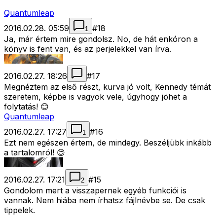
Quantumleap
2016.02.28. 05:59
#
18
1
Ja, már értem mire gondolsz. No, de hát enkóron a
könyv is fent van, és az perjelekkel van írva.
2016.02.27. 18:26
#
17
Megnéztem az első részt, kurva jó volt, Kennedy témát
szeretem, képbe is vagyok vele, úgyhogy jöhet a
folytatás! 😊
Quantumleap
2016.02.27. 17:27
#
16
1
Ezt nem egészen értem, de mindegy. Beszéljübk inkább
a tartalomról! 😊
2016.02.27. 17:21
#
15
2
Gondolom mert a visszapernek egyéb funkciói is
vannak. Nem hiába nem írhatsz fájlnévbe se. De csak
tippelek.