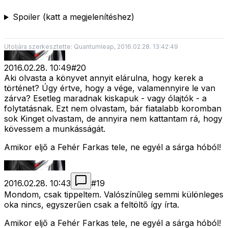
Spoiler (katt a megjelenítéshez)
Utoljára szerkesztette: Quantumleap, 2016.02.28. 13:42:49
2016.02.28. 10:49
#
20
Aki olvasta a könyvet annyit elárulna, hogy kerek a
történet? Úgy értve, hogy a vége, valamennyire le van
zárva? Esetleg maradnak kiskapuk - vagy ólajtók - a
folytatásnak. Ezt nem olvastam, bár fiatalabb koromban
sok Kinget olvastam, de annyira nem kattantam rá, hogy
kövessem a munkásságát.
Amikor eljő a Fehér Farkas tele, ne egyél a sárga hóból!
2016.02.28. 10:43
#
19
Mondom, csak tippeltem. Valószínűleg semmi különleges
oka nincs, egyszerűen csak a feltöltő így írta.
Amikor eljő a Fehér Farkas tele, ne egyél a sárga hóból!