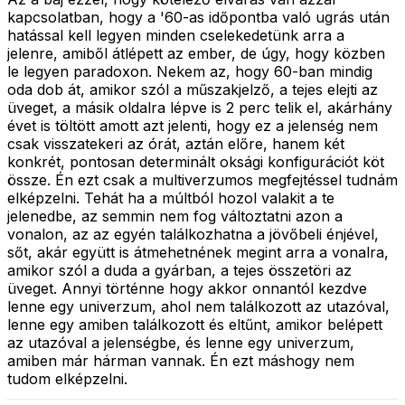
kapcsolatban, hogy a '60-as időpontba való ugrás után
hatással kell legyen minden cselekedetünk arra a
jelenre, amiből átlépett az ember, de úgy, hogy közben
le legyen paradoxon. Nekem az, hogy 60-ban mindig
oda dob át, amikor szól a műszakjelző, a tejes elejti az
üveget, a másik oldalra lépve is 2 perc telik el, akárhány
évet is töltött amott azt jelenti, hogy ez a jelenség nem
csak visszatekeri az órát, aztán előre, hanem két
konkrét, pontosan determinált oksági konfigurációt köt
össze. Én ezt csak a multiverzumos megfejtéssel tudnám
elképzelni. Tehát ha a múltból hozol valakit a te
jelenedbe, az semmin nem fog változtatni azon a
vonalon, az az egyén találkozhatna a jövőbeli énjével,
sőt, akár együtt is átmehetnének megint arra a vonalra,
amikor szól a duda a gyárban, a tejes összetöri az
üveget. Annyi történne hogy akkor onnantól kezdve
lenne egy univerzum, ahol nem találkozott az utazóval,
lenne egy amiben találkozott és eltűnt, amikor belépett
az utazóval a jelenségbe, és lenne egy univerzum,
amiben már hárman vannak. Én ezt máshogy nem
tudom elképzelni.