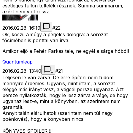
esetleges fullon töltelék résznek. Summa summarum,
azért nem volt rossz.
2016.02.28. 16:19
#
22
Ok, köszi. Amúgy a perjeles dologra: a sorozat
főcímében is ponttal van írva.
Amikor eljő a Fehér Farkas tele, ne egyél a sárga hóból!
Quantumleap
2016.02.28. 13:40
#
21
1
Teljesen le van zárva. De erre építeni nem tudom,
mennyire érdemes. Ugyanis, mint írtam, a sorozat
eléggé más irányt vesz, a végcél persze ugyanaz. Azt
persze nyilatkozták, hogy le lesz zárva a vége, de hogy
ugyanaz lesz-e, mint a könyvben, az szerintem nem
garantált.
Annyit talán elárulhatok (szerintem nem túl nagy
poénlövés), hogy a könyvben nincs
KÖNYVES SPOILER !!!