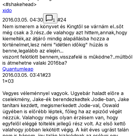
<#shakehead>
xido
2016.03.05. 04:30
#
24
1
Nem ismerem a könyvet és Kingtől se várnám el..sőt
még csak a 3.rész..de valahogy azt hittem,annak,hogy
kiemelték,az átjáró mindig alapállásba hozza a
történelmet,lesz némi "idétlen időkig" húzás is
benne,legalább az elején...
viszont felötlött bennem,visszafelé is működne?..múltból
is átmehetne valaki 2016ba?
Quantumleap
2016.03.05. 03:41
#
23
1x03
Vegyes véleménnyel vagyok. Ugyebár haladt előre a
cselekmény, Jake-ék berendezkedtek Jodie-ban, Jake
tanítani kezdett, megismerkedett Jodie-val, Oswald
ügyében is előrébb léptek, főleg ha az epizód végét
nézzük. Valahogy mégis olyan érzésem van, hogy
egyfelől eléggé töltelék jellegű rész volt. Az első kettő
valahogy jobban lekötött végig. A két éves ugrást talán
nem is bánom, így talán kizáródnak az esélyei egy