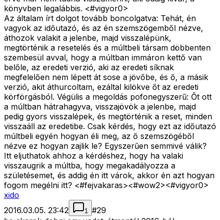
könyvben legalábbis. <#vigyor0>
Az általam írt dolgot tovább boncolgatva: Tehát, én
vagyok az időutazó, és az én szemszögemből nézve,
áthozok valakit a jelenbe, majd visszalépünk,
megtörténik a resetelés és a múltbeli társam döbbenten
szembesül avval, hogy a múltban immáron kettő van
belőle, az eredeti verzió, aki az eredeti síknak
megfelelően nem lépett át sose a jövőbe, és ő, a másik
verzió, akit áthurcoltam, ezáltal kilökve őt az eredeti
körförgásból. Végülis a megoldás pofonegyszerű: Őt ott
a múltban hátrahagyva, visszajövök a jelenbe, majd
pedig gyors visszalépek, és megtörténik a reset, minden
visszaáll az eredetibe. Csak kérdés, hogy ezt az időutazó
múltbeli egyén hogyan éli meg, az ő szemszögéből
nézve ez hogyan zajlik le? Egyszerűen semmivé válik?
Itt eljuthatok ahhoz a kérdéshez, hogy ha valaki
visszaugrik a múltba, hogy megakadályozza a
születésemet, és addig én itt várok, akkor én azt hogyan
fogom megélni itt? <#fejvakaras>
<#wow2>
<#vigyor0>
xido
2016.03.05. 23:42
#
29
1