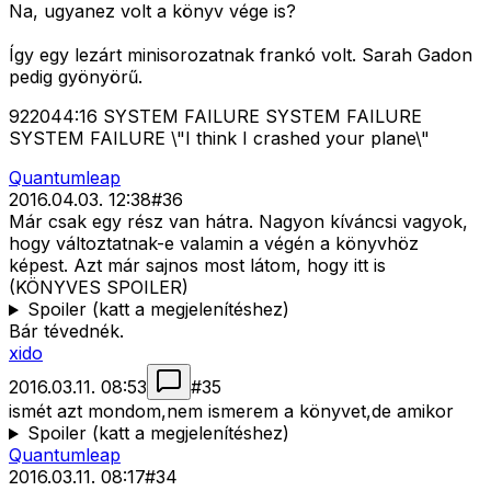
Na, ugyanez volt a könyv vége is?
Így egy lezárt minisorozatnak frankó volt. Sarah Gadon
pedig gyönyörű.
922044:16 SYSTEM FAILURE SYSTEM FAILURE
SYSTEM FAILURE \"I think I crashed your plane\"
Quantumleap
2016.04.03. 12:38
#
36
Már csak egy rész van hátra. Nagyon kíváncsi vagyok,
hogy változtatnak-e valamin a végén a könyvhöz
képest. Azt már sajnos most látom, hogy itt is
(KÖNYVES SPOILER)
Spoiler (katt a megjelenítéshez)
Bár tévednék.
xido
2016.03.11. 08:53
#
35
ismét azt mondom,nem ismerem a könyvet,de amikor
Spoiler (katt a megjelenítéshez)
Quantumleap
2016.03.11. 08:17
#
34