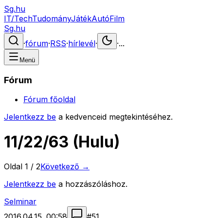
Sg.hu
IT/Tech
Tudomány
Játék
Autó
Film
Sg.hu
·
fórum
·
RSS
·
hírlevél
·
·
...
Menü
Fórum
Fórum főoldal
Jelentkezz be
a kedvenceid megtekintéséhez.
11/22/63 (Hulu)
Oldal
1
/
2
Következő →
Jelentkezz be
a hozzászóláshoz.
Selminar
2016.04.15. 00:58
#
51