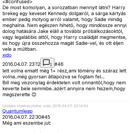
<#confused>
De most komolyan, a sorozatban mennyit látni? Harry
brekeg egy keveset Kennedy dolgairól, a sárga kártyás
ember pedig motyog arról valamit, hogy Sadie mindig
meghalna. Nem egészen hihető, hogy mindössze ennyi
dolog hatására Jake eláll a további próbálkozásoktól,
vagy legalábbis attól, hogy Harry családját megmentse,
és hogy újra összehozza magát Sadie-vel, és ott éljen
vele a múltban.
xido
2016.04.07. 23:12
#
46
1
lett volna emiatt még 1+ rész,ami tömény és száraz lett
volna..még gyorsan átlapozva se fogtam fel...
Bill meg viszonylag érdektelen volt onnantól,hogy nem
keverte bele semmibe..azért annyira nem hiszem,hogy
megszerette 😊
Utoljára szerkesztette: xido, 2016.04.07. 23:14:50
Quantumleap
2016.04.07. 22:30
#
45
Még ami eszembe jut: