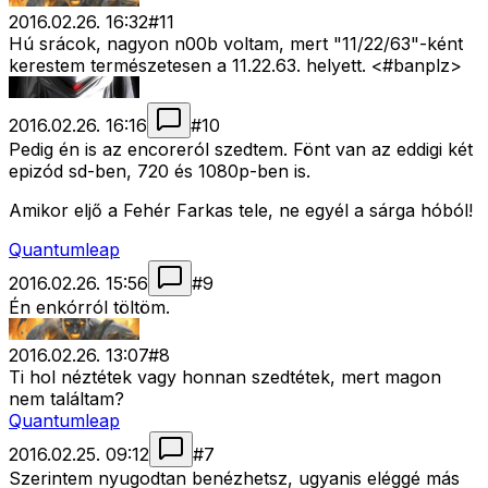
2016.02.26. 16:32
#
11
Hú srácok, nagyon n00b voltam, mert "11/22/63"-ként
kerestem természetesen a 11.22.63. helyett. <#banplz>
2016.02.26. 16:16
#
10
Pedig én is az encoreról szedtem. Fönt van az eddigi két
epizód sd-ben, 720 és 1080p-ben is.
Amikor eljő a Fehér Farkas tele, ne egyél a sárga hóból!
Quantumleap
2016.02.26. 15:56
#
9
Én enkórról töltöm.
2016.02.26. 13:07
#
8
Ti hol néztétek vagy honnan szedtétek, mert magon
nem találtam?
Quantumleap
2016.02.25. 09:12
#
7
Szerintem nyugodtan benézhetsz, ugyanis eléggé más