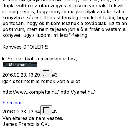
dupla volt) rész után vegyes érzéseim vannak. Tetszik
is, meg nem is, hogy ennyire megvariálják a dolgokat a
könyvhöz képest. Itt most tényleg nem lehet tudni, hogy
pontosan, hogy és miként lesznek a továbbiak. Ez talán
pozitívum, mert nem teljesen jön elő a “már olvastam a
könyvet, úgyis tudom, mi lesz”-feeling.
Könyves SPOILER !!!
Spoiler (katt a megjelenítéshez)
2016.02.23. 13:29
#
3
igen szerintem is remek volt a pilot
http://www.kompletta.hu/ http://yanet.hu/
Selminar
2016.02.23. 12:34
#
2
Van eltérés de nem vészes.
James Franco is OK.