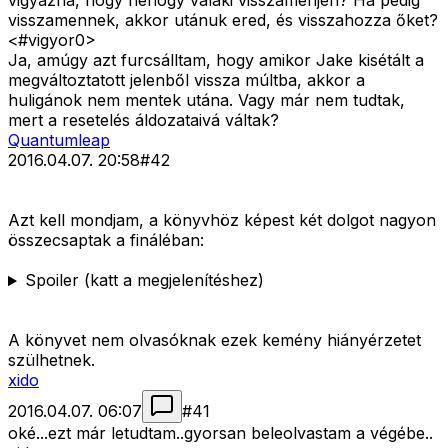
vigyázna, hogy nehogy valaki visszamenjen? Ha pedig
visszamennek, akkor utánuk ered, és visszahozza őket?
<#vigyor0>
Ja, amúgy azt furcsálltam, hogy amikor Jake kisétált a
megváltoztatott jelenből vissza múltba, akkor a
huligánok nem mentek utána. Vagy már nem tudtak,
mert a resetelés áldozataivá váltak?
Quantumleap
2016.04.07. 20:58
#
42
Azt kell mondjam, a könyvhöz képest két dolgot nagyon
összecsaptak a fináléban:
Spoiler (katt a megjelenítéshez)
A könyvet nem olvasóknak ezek kemény hiányérzetet
szülhetnek.
xido
2016.04.07. 06:07
#
41
oké...ezt már letudtam..gyorsan beleolvastam a végébe..