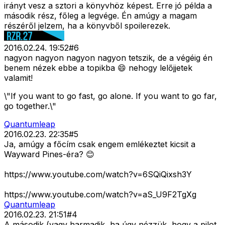
irányt vesz a sztori a könyvhöz képest. Erre jó példa a
második rész, főleg a legvége. Én amúgy a magam
részéről jelzem, ha a könyvből spoilerezek.
2016.02.24. 19:52
#
6
nagyon nagyon nagyon nagyon tetszik, de a végéig én
benem nézek ebbe a topikba 😄 nehogy lelőjjetek
valamit!
\"If you want to go fast, go alone. If you want to go far,
go together.\"
Quantumleap
2016.02.23. 22:35
#
5
Ja, amúgy a főcím csak engem emlékeztet kicsit a
Wayward Pines-éra? 😊
https://www.youtube.com/watch?v=6SQiQixsh3Y
https://www.youtube.com/watch?v=aS_U9F2TgXg
Quantumleap
2016.02.23. 21:51
#
4
A második (vagy harmadik, ha úgy nézzük, hogy a pilot