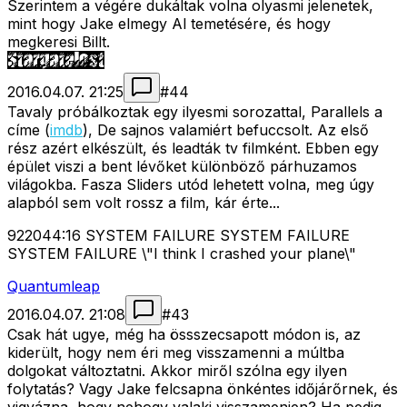
Szerintem a végére dukáltak volna olyasmi jelenetek,
mint hogy Jake elmegy Al temetésére, és hogy
megkeresi Billt.
2016.04.07. 21:25
#
44
Tavaly próbálkoztak egy ilyesmi sorozattal, Parallels a
címe (
imdb
), De sajnos valamiért befuccsolt. Az első
rész azért elkészült, és leadták tv filmként. Ebben egy
épület viszi a bent lévőket különböző párhuzamos
világokba. Fasza Sliders utód lehetett volna, meg úgy
alapból sem volt rossz a film, kár érte...
922044:16 SYSTEM FAILURE SYSTEM FAILURE
SYSTEM FAILURE \"I think I crashed your plane\"
Quantumleap
2016.04.07. 21:08
#
43
Csak hát ugye, még ha össszecsapott módon is, az
kiderült, hogy nem éri meg visszamenni a múltba
dolgokat változtatni. Akkor miről szólna egy ilyen
folytatás? Vagy Jake felcsapna önkéntes időjárőrnek, és