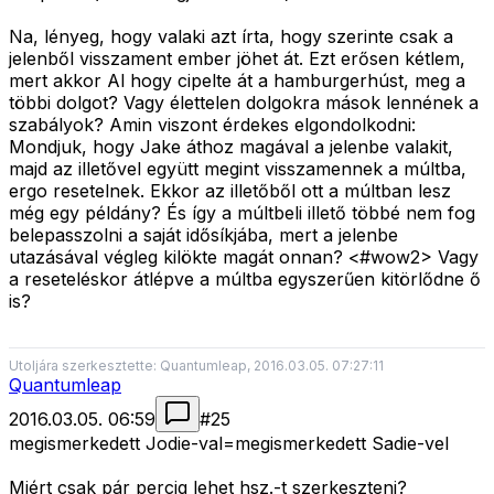
Na, lényeg, hogy valaki azt írta, hogy szerinte csak a
jelenből visszament ember jöhet át. Ezt erősen kétlem,
mert akkor Al hogy cipelte át a hamburgerhúst, meg a
többi dolgot? Vagy élettelen dolgokra mások lennének a
szabályok? Amin viszont érdekes elgondolkodni:
Mondjuk, hogy Jake áthoz magával a jelenbe valakit,
majd az illetővel együtt megint visszamennek a múltba,
ergo resetelnek. Ekkor az illetőből ott a múltban lesz
még egy példány? És így a múltbeli illető többé nem fog
belepasszolni a saját idősíkjába, mert a jelenbe
utazásával végleg kilökte magát onnan? <#wow2>
Vagy
a reseteléskor átlépve a múltba egyszerűen kitörlődne ő
is?
Utoljára szerkesztette: Quantumleap, 2016.03.05. 07:27:11
Quantumleap
2016.03.05. 06:59
#
25
megismerkedett Jodie-val=megismerkedett Sadie-vel
Miért csak pár percig lehet hsz.-t szerkeszteni?