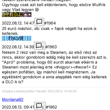
Úgyhogy csak azt kell eldöntenem, hogy elsőre Wulfrik
vagy Vlad legyen 😄
2022.08.12. 14:47
#
1964
25 euró máshol.. dlc csak + fajok végett ha azok is
kellenek.
2022.08.12. 14:39
#
1963
3
Nekem 2 rész van meg a Steamen, az első rész az
nincs, akkor gondolom addig még be kell szerezni azt is.
"Apró" probléma, hogy 60 eurót akarnak elkérni a
Steamen most jelenleg érte <#vigyor>
<#wow1>
Ez
egészen pofátlan, így máshol kell megnéznem. Ja
egyébként gondolom a sima alapjáték nem elég kellenek
a DLC-k is?
Utoljára szerkesztette: FrezeR, 2022.08.12. 14:44:00
Montana92
2022.08.12. 09:41
#
1962
1