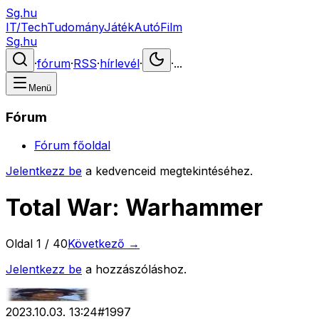
Sg.hu
IT/Tech
Tudomány
Játék
Autó
Film
Sg.hu
·
fórum
·
RSS
·
hírlevél
·
·
...
Menü
Fórum
Fórum főoldal
Jelentkezz be
a kedvenceid megtekintéséhez.
Total War: Warhammer
Oldal
1
/
40
Következő →
Jelentkezz be
a hozzászóláshoz.
2023.10.03. 13:24
#
1997