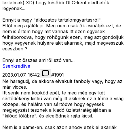
tartalmak) XD) hogy később DLC-ként eladhatók
legyenek...
Ennyit a nagy "áldozatos tartalomgyártásról".
Ettől még a játék jó. Meg nem csak ők csinálják ezt, de
nem is értem hogy mit vannak itt ezen egyesek
felháborodva, hogy röhögünk ezen, meg azt gondoljuk
hogy vegyenek hülyére akit akarnak, majd megvesszük
egészben ?
Ennyi az összes amiről szó van...
Ssenkradlive
2023.01.07. 16:42
#
1991
Ne haragudj, de akkora elvakult fanboly vagy, hogy az
már vicces.
Itt senki nem köpköd epét, te meg még egy-két
sértődékeny kisfiú van még itt akiknek ez a téma a világ
közepe, és halálra van sértődve hogy egyesek
megjegyzést tesznek a kiadó üzletstratégiájában a
"kilógó lólábra", és élcelődnek rajta kicsit.
Nem is a game-en, csak azon ahogy ezek el akarják