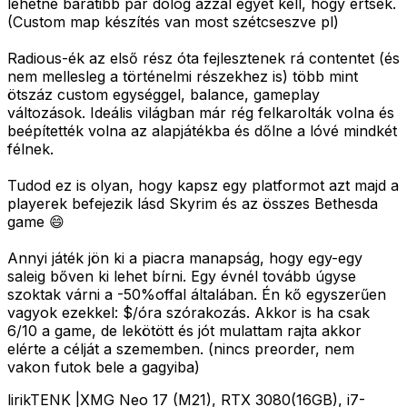
lehetne barátibb pár dolog azzal egyet kell, hogy értsek.
(Custom map készítés van most szétcseszve pl)
Radious-ék az első rész óta fejlesztenek rá contentet (és
nem mellesleg a történelmi részekhez is) több mint
ötszáz custom egységgel, balance, gameplay
változások. Ideális világban már rég felkarolták volna és
beépítették volna az alapjátékba és dőlne a lóvé mindkét
félnek.
Tudod ez is olyan, hogy kapsz egy platformot azt majd a
playerek befejezik lásd Skyrim és az összes Bethesda
game 😄
Annyi játék jön ki a piacra manapság, hogy egy-egy
saleig bőven ki lehet bírni. Egy évnél tovább úgyse
szoktak várni a -50%offal általában. Én kő egyszerűen
vagyok ezekkel: $/óra szórakozás. Akkor is ha csak
6/10 a game, de lekötött és jót mulattam rajta akkor
elérte a célját a szememben. (nincs preorder, nem
vakon futok bele a gagyiba)
lirikTENK |XMG Neo 17 (M21), RTX 3080(16GB), i7-