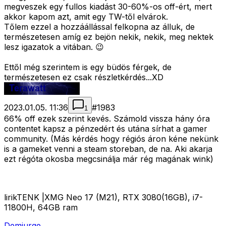
megveszek egy fullos kiadást 30-60%-os off-ért, mert
akkor kapom azt, amit egy TW-től elvárok.
Tőlem ezzel a hozzáállással felkopna az álluk, de
természetesen amíg ez bejön nekik, nekik, meg nektek
lesz igazatok a vitában. 😉
Ettől még szerintem is egy büdös férgek, de
természetesen ez csak részletkérdés...XD
2023.01.05. 11:36
#
1983
1
66% off ezek szerint kevés. Számold vissza hány óra
contentet kapsz a pénzedért és utána sírhat a gamer
community. (Más kérdés hogy régiós áron kéne nekünk
is a gameket venni a steam storeban, de na. Aki akarja
ezt régóta okosba megcsinálja már rég magának wink)
lirikTENK |XMG Neo 17 (M21), RTX 3080(16GB), i7-
11800H, 64GB ram
Demiurge