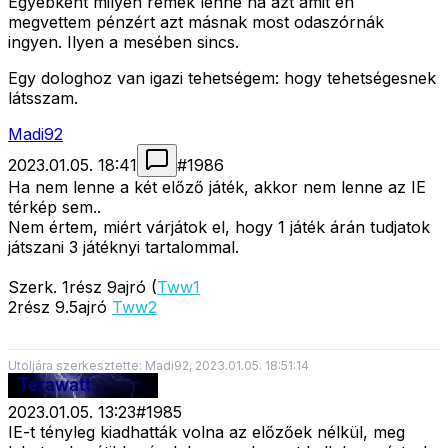
Egyébként milyen remek lenne ha azt amit én
megvettem pénzért azt másnak most odaszórnák
ingyen. Ilyen a mesében sincs.
Egy dologhoz van igazi tehetségem: hogy tehetségesnek
látsszam.
Madi92
2023.01.05. 18:41
#
1986
Ha nem lenne a két előző játék, akkor nem lenne az IE
térkép sem..
Nem értem, miért várjátok el, hogy 1 játék árán tudjatok
játszani 3 játéknyi tartalommal.
Szerk. 1rész 9ajró (
Tww1
2rész 9.5ajró
Tww2
Utoljára szerkesztette: Madi92, 2023.01.05. 18:51:14
2023.01.05. 13:23
#
1985
IE-t tényleg kiadhatták volna az előzőek nélkül, meg