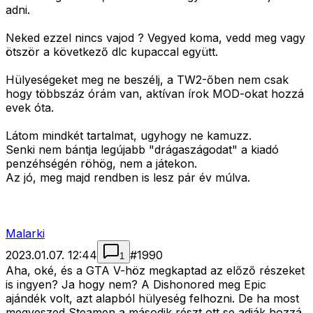
adni.
Neked ezzel nincs vajod ? Vegyed koma, vedd meg vagy
ötször a következő dlc kupaccal együtt.
Hülyeségeket meg ne beszélj, a TW2-őben nem csak
hogy többszáz órám van, aktívan írok MOD-okat hozzá
evek óta.
Látom mindkét tartalmat, ugyhogy ne kamuzz.
Senki nem bántja legújabb "drágaszágodat" a kiadó
penzéhségén röhög, nem a játekon.
Az jó, meg majd rendben is lesz pár év múlva.
Malarki
2023.01.07. 12:44
#
1990
1
Aha, oké, és a GTA V-höz megkaptad az előző részeket
is ingyen? Ja hogy nem? A Dishonored meg Epic
ajándék volt, azt alapból hülyeség felhozni. De ha most
megveszed Steamen a második részt ott se adják hozzá