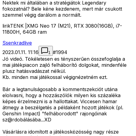
Nektek mi általában a stratégiátok Legendary
fokozatnál? Bele kéne kezdenem, mert már csukott
szemmel végig darálom a normált.
lirikTENK |XMG Neo 17 (M21), RTX 3080(16GB), i7-
11800H, 64GB ram
Ssenkradlive
2023.01.11. 11:16
#
1994
1
Jó videó. Tökéletesen es tényszerűen összefoglalja a
mai játékpiacon zajló felháborító dolgokat, mindenféle
plusz hatásvadászat nélkül.
Kb. minden mai játékossal végignézetném ezt.
Bár a legtanulságosabb a kommentszekciót utána
elolvasni, hogy a hozzászólók milyen kis százaléka
képes érzelmezni is a hallottakat. Viccesen hamar
átmegy a beszélgetés a példaként hozott játékok (pl.
Genshin Impact) "felháborodott" rajongóinak
sz@rdobálásába...XD
Vásárlásra idomított a játékosközösség nagy része