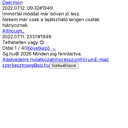
Daermon
2022.07.12. 09:32
#
1949
Immortal móddal már bőven jó lesz.
Nekem már csak a lejátszható tengeri csaták
hiányoznak.
Although_
2022.07.11. 23:01
#
1948
Telhetetlen vagy 😊
Oldal
1
/
40
Következő →
Sg
.hu
©
2026
Minden jog fenntartva.
Adatvédelmi nyilatkozat
Impresszum
Fórum
E-mail:
szerkesztoseg@sg.hu
Sütibeállítások