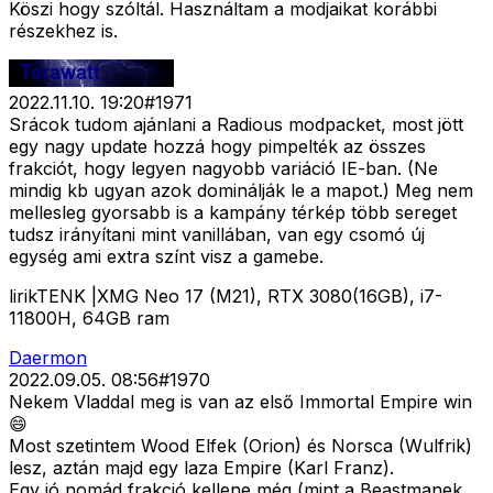
Köszi hogy szóltál. Használtam a modjaikat korábbi
részekhez is.
2022.11.10. 19:20
#
1971
Srácok tudom ajánlani a Radious modpacket, most jött
egy nagy update hozzá hogy pimpelték az összes
frakciót, hogy legyen nagyobb variáció IE-ban. (Ne
mindig kb ugyan azok dominálják le a mapot.) Meg nem
mellesleg gyorsabb is a kampány térkép több sereget
tudsz irányítani mint vanillában, van egy csomó új
egység ami extra színt visz a gamebe.
lirikTENK |XMG Neo 17 (M21), RTX 3080(16GB), i7-
11800H, 64GB ram
Daermon
2022.09.05. 08:56
#
1970
Nekem Vladdal meg is van az első Immortal Empire win
😄
Most szetintem Wood Elfek (Orion) és Norsca (Wulfrik)
lesz, aztán majd egy laza Empire (Karl Franz).
Egy jó nomád frakció kellene még (mint a Beastmanek