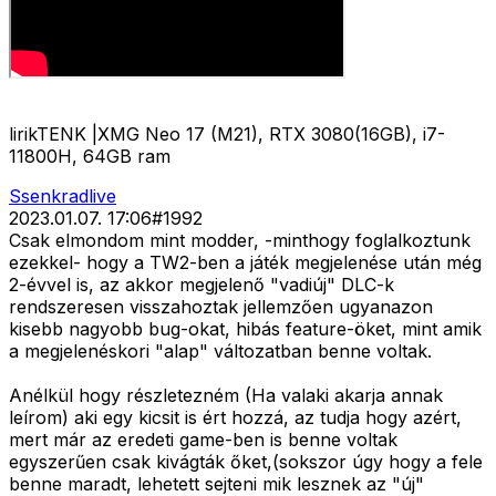
lirikTENK |XMG Neo 17 (M21), RTX 3080(16GB), i7-
11800H, 64GB ram
Ssenkradlive
2023.01.07. 17:06
#
1992
Csak elmondom mint modder, -minthogy foglalkoztunk
ezekkel- hogy a TW2-ben a játék megjelenése után még
2-évvel is, az akkor megjelenő "vadiúj" DLC-k
rendszeresen visszahoztak jellemzően ugyanazon
kisebb nagyobb bug-okat, hibás feature-öket, mint amik
a megjelenéskori "alap" változatban benne voltak.
Anélkül hogy részletezném (Ha valaki akarja annak
leírom) aki egy kicsit is ért hozzá, az tudja hogy azért,
mert már az eredeti game-ben is benne voltak
egyszerűen csak kivágták őket,(sokszor úgy hogy a fele
benne maradt, lehetett sejteni mik lesznek az "új"