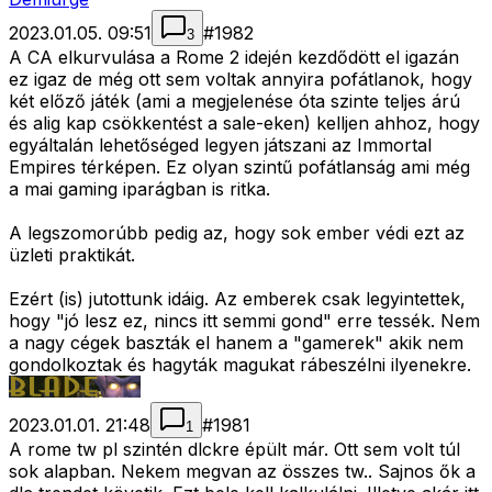
2023.01.05. 09:51
#
1982
3
A CA elkurvulása a Rome 2 idején kezdődött el igazán
ez igaz de még ott sem voltak annyira pofátlanok, hogy
két előző játék (ami a megjelenése óta szinte teljes árú
és alig kap csökkentést a sale-eken) kelljen ahhoz, hogy
egyáltalán lehetőséged legyen játszani az Immortal
Empires térképen. Ez olyan szintű pofátlanság ami még
a mai gaming iparágban is ritka.
A legszomorúbb pedig az, hogy sok ember védi ezt az
üzleti praktikát.
Ezért (is) jutottunk idáig. Az emberek csak legyintettek,
hogy "jó lesz ez, nincs itt semmi gond" erre tessék. Nem
a nagy cégek baszták el hanem a "gamerek" akik nem
gondolkoztak és hagyták magukat rábeszélni ilyenekre.
2023.01.01. 21:48
#
1981
1
A rome tw pl szintén dlckre épült már. Ott sem volt túl
sok alapban. Nekem megvan az összes tw.. Sajnos ők a