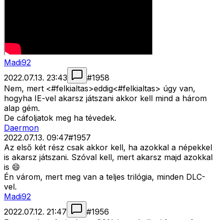
Madi92
2022.07.13. 23:43
#
1958
Nem, mert <#felkialtas>
eddig<#felkialtas>
úgy van,
hogyha IE-vel akarsz játszani akkor kell mind a három
alap gém.
De cáfoljatok meg ha tévedek.
Daermon
2022.07.13. 09:47
#
1957
Az első két rész csak akkor kell, ha azokkal a népekkel
is akarsz játszani. Szóval kell, mert akarsz majd azokkal
is 😄
Én várom, mert meg van a teljes trilógia, minden DLC-
vel.
Madi92
2022.07.12. 21:47
#
1956