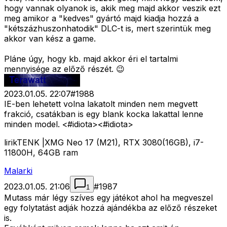
hogy vannak olyanok is, akik meg majd akkor veszik ezt
meg amikor a "kedves" gyártó majd kiadja hozzá a
"kétszázhuszonhatodik" DLC-t is, mert szerintük meg
akkor van kész a game.
Pláne úgy, hogy kb. majd akkor éri el tartalmi
mennyisége az előző részét. 😉
2023.01.05. 22:07
#
1988
IE-ben lehetett volna lakatolt minden nem megvett
frakció, csatákban is egy blank kocka lakattal lenne
minden model. <#idiota>
<#idiota>
lirikTENK |XMG Neo 17 (M21), RTX 3080(16GB), i7-
11800H, 64GB ram
Malarki
2023.01.05. 21:06
#
1987
1
Mutass már légy szíves egy játékot ahol ha megveszel
egy folytatást adják hozzá ajándékba az előző részeket
is.