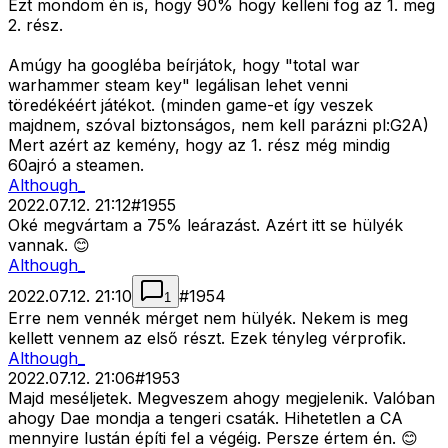
Ezt mondom én is, hogy 90% hogy kelleni fog az 1. meg
2. rész.
Amúgy ha googléba beírjátok, hogy "total war
warhammer steam key" legálisan lehet venni
töredékéért játékot. (minden game-et így veszek
majdnem, szóval biztonságos, nem kell parázni pl:G2A)
Mert azért az kemény, hogy az 1. rész még mindig
60ajró a steamen.
Although_
2022.07.12. 21:12
#
1955
Oké megvártam a 75% leárazást. Azért itt se hülyék
vannak. 😊
Although_
2022.07.12. 21:10
#
1954
1
Erre nem vennék mérget nem hülyék. Nekem is meg
kellett vennem az első részt. Ezek tényleg vérprofik.
Although_
2022.07.12. 21:06
#
1953
Majd meséljetek. Megveszem ahogy megjelenik. Valóban
ahogy Dae mondja a tengeri csaták. Hihetetlen a CA
mennyire lustán építi fel a végéig. Persze értem én. 😊