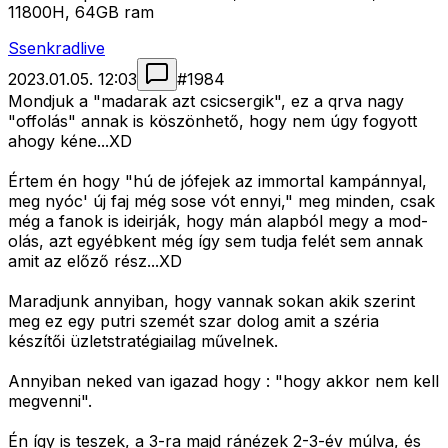
11800H, 64GB ram
Ssenkradlive
2023.01.05. 12:03
#
1984
Mondjuk a "madarak azt csicsergik", ez a qrva nagy
"offolás" annak is köszönhető, hogy nem úgy fogyott
ahogy kéne...XD
Értem én hogy "hú de jófejek az immortal kampánnyal,
meg nyóc' új faj még sose vót ennyi," meg minden, csak
még a fanok is ideirják, hogy mán alapból megy a mod-
olás, azt egyébkent még így sem tudja felét sem annak
amit az előző rész...XD
Maradjunk annyiban, hogy vannak sokan akik szerint
meg ez egy putri szemét szar dolog amit a széria
készítői üzletstratégiailag művelnek.
Annyiban neked van igazad hogy : "hogy akkor nem kell
megvenni".
Én így is teszek, a 3-ra majd ránézek 2-3-év múlva, és