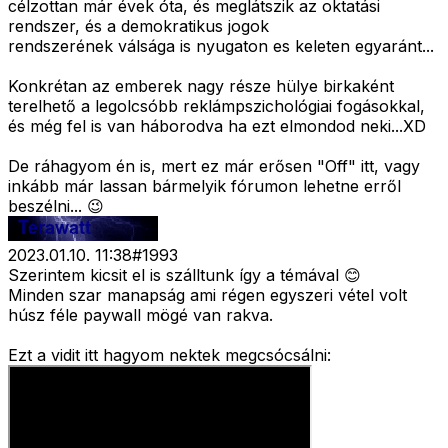
célzottan már évek óta, és meglátszik az oktatási
rendszer, és a demokratikus jogok
rendszerének válsága is nyugaton es keleten egyaránt...
Konkrétan az emberek nagy része hülye birkaként
terelhető a legolcsóbb reklámpszichológiai fogásokkal,
és még fel is van háborodva ha ezt elmondod neki...XD
De ráhagyom én is, mert ez már erősen "Off" itt, vagy
inkább már lassan bármelyik fórumon lehetne erről
beszélni... 😉
2023.01.10. 11:38
#
1993
Szerintem kicsit el is szálltunk így a témával 😊
Minden szar manapság ami régen egyszeri vétel volt
húsz féle paywall mögé van rakva.
Ezt a vidit itt hagyom nektek megcsócsálni: