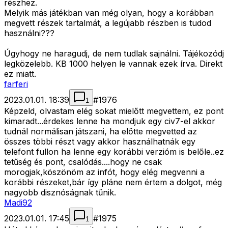
részhez.
Melyik más játékban van még olyan, hogy a korábban
megvett részek tartalmát, a legújabb részben is tudod
használni???
Úgyhogy ne haragudj, de nem tudlak sajnálni. Tájékozódj
legközelebb. KB 1000 helyen le vannak ezek írva. Direkt
ez miatt.
farferi
2023.01.01. 18:39
#
1976
1
Képzeld, olvastam elég sokat mielőtt megvettem, ez pont
kimaradt...érdekes lenne ha mondjuk egy civ7-el akkor
tudnál normálisan játszani, ha előtte megvetted az
összes többi részt vagy akkor használhatnák egy
telefont fullon ha lenne egy korábbi verzióm is belőle..ez
tetűség és pont, csalódás....hogy ne csak
morogjak,köszönöm az infót, hogy elég megvenni a
korábbi részeket,bár így pláne nem értem a dolgot, még
nagyobb disznóságnak tűnik.
Madi92
2023.01.01. 17:45
#
1975
1