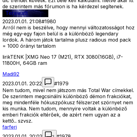
dlc trendet követik. Ezt bele kell kalkulálni. Illetve akár itt
de szerintem más fórumon is ha kérdezel segítenek.
2023.01.01. 21:08
#
1980
Arról nem is beszélve, hogy mennyi változatosságot hoz
még egy-egy fajon belül is a különböző legendary
lordok. A három játok tartalma plusz radious mod pack
= 1000 órányi tartalom
lirikTENK |XMG Neo 17 (M21), RTX 3080(16GB), i7-
11800H, 64GB ram
Madi92
2023.01.01. 20:22
#
1979
Nem tudom, mivel nem játszom más Total War címekkel.
De szerintem megcsinálni különböző démon frakciókat,
meg mindenféle hókuszpókusz félszerzet szörnyet nem
kis munka. Nem tudom, mennyire voltak a különböző
emberi frakciók eltérőek, de azért nem ugyan az a
kettő.. szvsz.
farferi
2023.01.01. 20:02
#
1978
2