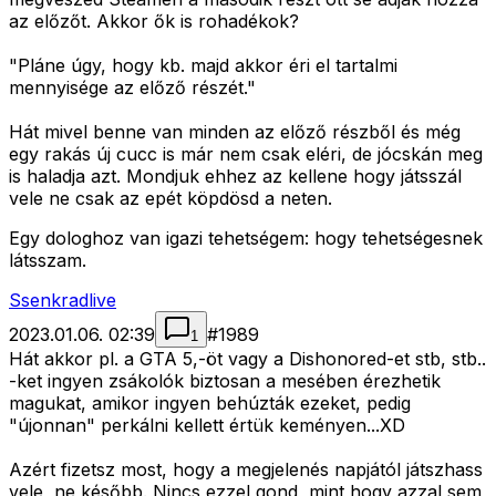
az előzőt. Akkor ők is rohadékok?
"Pláne úgy, hogy kb. majd akkor éri el tartalmi
mennyisége az előző részét."
Hát mivel benne van minden az előző részből és még
egy rakás új cucc is már nem csak eléri, de jócskán meg
is haladja azt. Mondjuk ehhez az kellene hogy játsszál
vele ne csak az epét köpdösd a neten.
Egy dologhoz van igazi tehetségem: hogy tehetségesnek
látsszam.
Ssenkradlive
2023.01.06. 02:39
#
1989
1
Hát akkor pl. a GTA 5,-öt vagy a Dishonored-et stb, stb..
-ket ingyen zsákolók biztosan a mesében érezhetik
magukat, amikor ingyen behúzták ezeket, pedig
"újonnan" perkálni kellett értük keményen...XD
Azért fizetsz most, hogy a megjelenés napjától játszhass
vele, ne később. Nincs ezzel gond, mint hogy azzal sem,