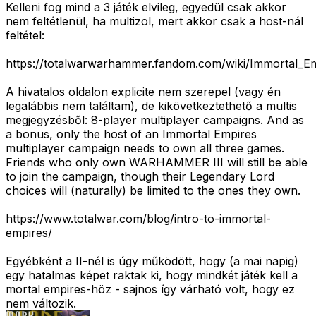
Kelleni fog mind a 3 játék elvileg, egyedül csak akkor
nem feltétlenül, ha multizol, mert akkor csak a host-nál
feltétel:
https://totalwarwarhammer.fandom.com/wiki/Immortal_E
A hivatalos oldalon explicite nem szerepel (vagy én
legalábbis nem találtam), de kikövetkeztethető a multis
megjegyzésből: 8-player multiplayer campaigns. And as
a bonus, only the host of an Immortal Empires
multiplayer campaign needs to own all three games.
Friends who only own WARHAMMER III will still be able
to join the campaign, though their Legendary Lord
choices will (naturally) be limited to the ones they own.
https://www.totalwar.com/blog/intro-to-immortal-
empires/
Egyébként a II-nél is úgy működött, hogy (a mai napig)
egy hatalmas képet raktak ki, hogy mindkét játék kell a
mortal empires-höz - sajnos így várható volt, hogy ez
nem változik.