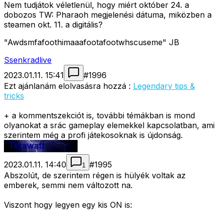
Nem tudjátok véletlenül, hogy miért október 24. a
dobozos TW: Pharaoh megjelenési dátuma, miközben a
steamen okt. 11. a digitális?
"Awdsmfafoothimaaafootafootwhscuseme" JB
Ssenkradlive
2023.01.11. 15:41
#
1996
Ezt ajánlanám elolvasásra hozzá :
Legendary tips &
tricks
+ a kommentszekciót is, további témákban is mond
olyanokat a srác gameplay elemekkel kapcsolatban, ami
szerintem még a profi játekosoknak is újdonság.
2023.01.11. 14:40
#
1995
1
Abszolút, de szerintem régen is hülyék voltak az
emberek, semmi nem változott na.
Viszont hogy legyen egy kis ON is: