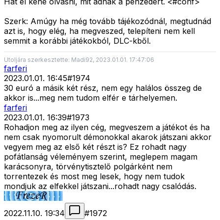
Hát el kéne olvasni, mit adnak a pénzedért. <#conf>
Szerk: Amúgy ha még tovább tájékozódnál, megtudnád
azt is, hogy elég, ha megveszed, telepíteni nem kell
semmit a korábbi játékokból, DLC-kből.
Utoljára szerkesztette: Madi92, 2023.01.01. 17:47:06
farferi
2023.01.01. 16:45
#
1974
30 euró a másik két rész, nem egy halálos összeg de
akkor is...meg nem tudom elfér e tárhelyemen.
farferi
2023.01.01. 16:39
#
1973
Rohadjon meg az ilyen cég, megveszem a játékot és ha
nem csak nyomorult démonokkal akarok játszani akkor
vegyem meg az első két részt is? Ez rohadt nagy
pofátlanság véleményem szerint, meglepem magam
karácsonyra, törvénytisztelő polgárként nem
torrentezek és most meg lesek, hogy nem tudok
mondjuk az elfekkel játszani...rohadt nagy csalódás.
2022.11.10. 19:34
#
1972