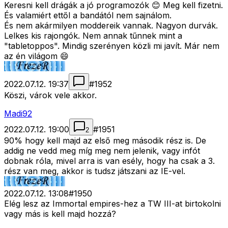
Keresni kell drágák a jó programozók 😊 Meg kell fizetni.
És valamiért ettől a bandától nem sajnálom.
És nem akármilyen moddereik vannak. Nagyon durvák.
Lelkes kis rajongók. Nem annak tűnnek mint a
"tabletoppos". Mindig szerényen közli mi javít. Már nem
az én világom 😄
2022.07.12. 19:37
#
1952
Köszi, várok vele akkor.
Madi92
2022.07.12. 19:00
#
1951
2
90% hogy kell majd az első meg második rész is. De
addig ne vedd meg míg meg nem jelenik, vagy infót
dobnak róla, mivel arra is van esély, hogy ha csak a 3.
rész van meg, akkor is tudsz játszani az IE-vel.
2022.07.12. 13:08
#
1950
Elég lesz az Immortal empires-hez a TW III-at birtokolni
vagy más is kell majd hozzá?