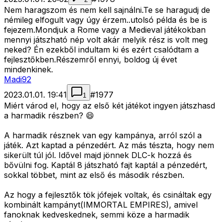
Nem haragszom és nem kell sajnálni.Te se haragudj de
némileg elfogult vagy úgy érzem..utolsó példa és be is
fejezem.Mondjuk a Rome vagy a Medieval játékokban
mennyi játszható nép volt akár melyik rész is volt meg
neked? Én ezekből indultam ki és ezért csalódtam a
fejlesztőkben.Részemről ennyi, boldog új évet
mindenkinek.
Madi92
2023.01.01. 19:41
#
1977
1
Miért várod el, hogy az első két játékot ingyen játszhasd
a harmadik részben? 😄
A harmadik résznek van egy kampánya, arról szól a
játék. Azt kaptad a pénzedért. Az más tészta, hogy nem
sikerült túl jól. Idővel majd jönnek DLC-k hozzá és
bővülni fog. Kaptál 8 játszható fajt kaptál a pénzedért,
sokkal többet, mint az első és második részben.
Az hogy a fejlesztők tök jófejek voltak, és csináltak egy
kombinált kampányt(IMMORTAL EMPIRES), amivel
fanoknak kedveskednek, semmi köze a harmadik