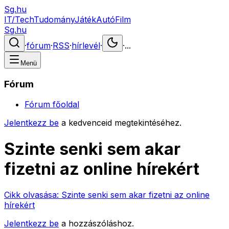
Sg.hu
IT/Tech
Tudomány
Játék
Autó
Film
Sg.hu
·
fórum
·
RSS
·
hírlevél
·
·
...
Menü
Fórum
Fórum főoldal
Jelentkezz be
a kedvenceid megtekintéséhez.
Szinte senki sem akar
fizetni az online hírekért
Cikk olvasása:
Szinte senki sem akar fizetni az online
hírekért
Jelentkezz be
a hozzászóláshoz.