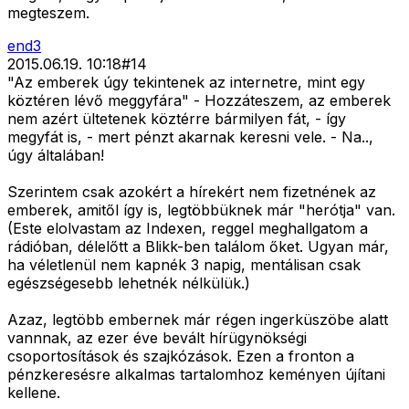
megteszem.
end3
2015.06.19. 10:18
#
14
"Az emberek úgy tekintenek az internetre, mint egy
köztéren lévő meggyfára" - Hozzáteszem, az emberek
nem azért ültetenek köztérre bármilyen fát, - így
megyfát is, - mert pénzt akarnak keresni vele. - Na..,
úgy általában!
Szerintem csak azokért a hírekért nem fizetnének az
emberek, amitől így is, legtöbbüknek már "herótja" van.
(Este elolvastam az Indexen, reggel meghallgatom a
rádióban, délelőtt a Blikk-ben találom őket. Ugyan már,
ha véletlenül nem kapnék 3 napig, mentálisan csak
egészségesebb lehetnék nélkülük.)
Azaz, legtöbb embernek már régen ingerküszöbe alatt
vannnak, az ezer éve bevált hírügynökségi
csoportosítások és szajkózások. Ezen a fronton a
pénzkeresésre alkalmas tartalomhoz keményen újítani
kellene.