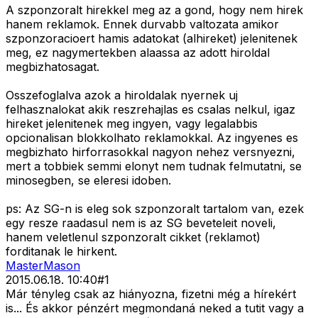
A szponzoralt hirekkel meg az a gond, hogy nem hirek
hanem reklamok. Ennek durvabb valtozata amikor
szponzoracioert hamis adatokat (alhireket) jelenitenek
meg, ez nagymertekben alaassa az adott hiroldal
megbizhatosagat.
Osszefoglalva azok a hiroldalak nyernek uj
felhasznalokat akik reszrehajlas es csalas nelkul, igaz
hireket jelenitenek meg ingyen, vagy legalabbis
opcionalisan blokkolhato reklamokkal. Az ingyenes es
megbizhato hirforrasokkal nagyon nehez versnyezni,
mert a tobbiek semmi elonyt nem tudnak felmutatni, se
minosegben, se eleresi idoben.
ps: Az SG-n is eleg sok szponzoralt tartalom van, ezek
egy resze raadasul nem is az SG beveteleit noveli,
hanem veletlenul szponzoralt cikket (reklamot)
forditanak le hirkent.
MasterMason
2015.06.18. 10:40
#
1
Már tényleg csak az hiányozna, fizetni még a hírekért
is... És akkor pénzért megmondaná neked a tutit vagy a