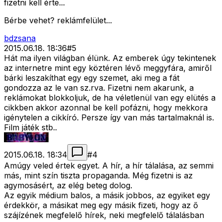
fizetni kell érte...
Bérbe vehet? reklámfelület...
bdzsana
2015.06.18. 18:36
#
5
Hát ma ilyen világban élünk. Az emberek úgy tekintenek
az internetre mint egy köztéren lévő meggyfára, amiről
bárki leszakíthat egy egy szemet, aki meg a fát
gondozza az le van sz.rva. Fizetni nem akarunk, a
reklámokat blokkoljuk, de ha véletlenül van egy elütés a
cikkben akkor azonnal be kell pofázni, hogy mekkora
igénytelen a cikkíró. Persze így van más tartalmaknál is.
Film játék stb..
2015.06.18. 18:34
#
4
Amúgy veled értek egyet. A hír, a hír tálalása, az semmi
más, mint szín tiszta propaganda. Még fizetni is az
agymosásért, az elég beteg dolog.
Az egyik médium balos, a másik jobbos, az egyiket egy
érdekkör, a másikat meg egy másik fizeti, hogy az ő
szájízének megfelelő hírek, neki megfelelő tálalásban