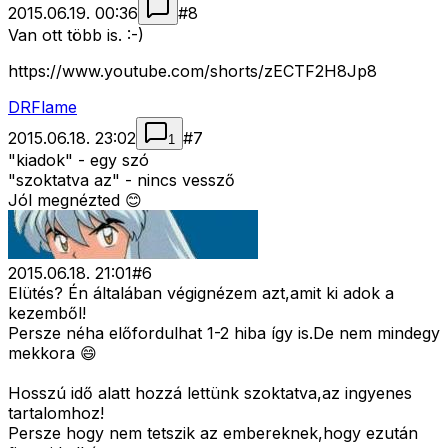
2015.06.19. 00:36
#
8
Van ott több is. :-)
https://www.youtube.com/shorts/zECTF2H8Jp8
DRFlame
2015.06.18. 23:02
#
7
1
"kiadok" - egy szó
"szoktatva az" - nincs vessző
Jól megnézted 😊
2015.06.18. 21:01
#
6
Elütés? Én általában végignézem azt,amit ki adok a
kezemből!
Persze néha előfordulhat 1-2 hiba így is.De nem mindegy
mekkora 😄
Hosszú idő alatt hozzá lettünk szoktatva,az ingyenes
tartalomhoz!
Persze hogy nem tetszik az embereknek,hogy ezután