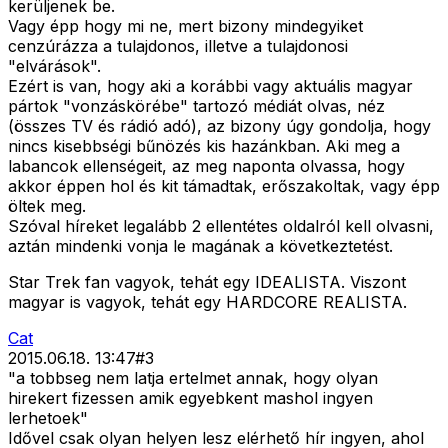
kerüljenek be.
Vagy épp hogy mi ne, mert bizony mindegyiket
cenzúrázza a tulajdonos, illetve a tulajdonosi
"elvárások".
Ezért is van, hogy aki a korábbi vagy aktuális magyar
pártok "vonzáskörébe" tartozó médiát olvas, néz
(összes TV és rádió adó), az bizony úgy gondolja, hogy
nincs kisebbségi bűnözés kis hazánkban. Aki meg a
labancok ellenségeit, az meg naponta olvassa, hogy
akkor éppen hol és kit támadtak, erőszakoltak, vagy épp
öltek meg.
Szóval híreket legalább 2 ellentétes oldalról kell olvasni,
aztán mindenki vonja le magának a következtetést.
Star Trek fan vagyok, tehát egy IDEALISTA. Viszont
magyar is vagyok, tehát egy HARDCORE REALISTA.
Cat
2015.06.18. 13:47
#
3
"a tobbseg nem latja ertelmet annak, hogy olyan
hirekert fizessen amik egyebkent mashol ingyen
lerhetoek"
Idővel csak olyan helyen lesz elérhető hír ingyen, ahol