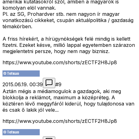
amerikai kutatásokról szól, amiben a magyarok is
komolyan elöl vannak.
Pl. az SG, Prohardver stb. nem nagyon ír magyar
vonatkozású cikkeket, csupán aktuálpolitika / gazdaság
témakörben.
A friss hírekért, a hírügynökségek felé mindig is kellett
fizetni. Ezeket késve, millió lappal egyetemben szárazon
megjelentetni persze, hogy nem nagy biznisz.
https://www.youtube.com/shorts/zECTF2H8Jp8
2015.06.19. 00:39
#
9
Aztán mégis a médiamogulok a gazdagok, aki meg
blokkolja a reklámot, maximum a középréteg. A
köztéren lévő meggyfáról kiderül, hogy tulajdonosa van
és csak ő lakik jól vele...
https://www.youtube.com/shorts/zECTF2H8Jp8