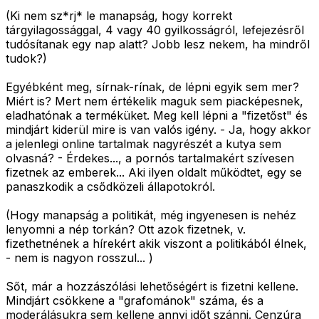
(Ki nem sz*rj* le manapság, hogy korrekt
tárgyilagossággal, 4 vagy 40 gyilkosságról, lefejezésről
tudósítanak egy nap alatt? Jobb lesz nekem, ha mindről
tudok?)
Egyébként meg, sírnak-rínak, de lépni egyik sem mer?
Miért is? Mert nem értékelik maguk sem piacképesnek,
eladhatónak a terméküket. Meg kell lépni a "fizetőst" és
mindjárt kiderül mire is van valós igény. - Ja, hogy akkor
a jelenlegi online tartalmak nagyrészét a kutya sem
olvasná? - Érdekes..., a pornós tartalmakért szívesen
fizetnek az emberek... Aki ilyen oldalt működtet, egy se
panaszkodik a csődközeli állapotokról.
(Hogy manapság a politikát, még ingyenesen is nehéz
lenyomni a nép torkán? Ott azok fizetnek, v.
fizethetnének a hírekért akik viszont a politikából élnek,
- nem is nagyon rosszul... )
Sőt, már a hozzászólási lehetőségért is fizetni kellene.
Mindjárt csökkene a "grafománok" száma, és a
moderálásukra sem kellene annyi időt szánni. Cenzúra