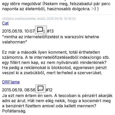
egy időre megoldva! (Nekem meg, felszabadul pár perc
naponta az életemből, hasznosabb dolgokra. :-) )
Utoljára szerkesztette: end3, 2015.06.19. 10:19:22
Cat
2015.06.19. 10:07
#
13
1
"mintha az internetelőfizetést is warezolni lehetne
valahonnan"
Ez már a második ilyen komment, totál érthetetlen
számomra. A te internetelőfizetésedből index/origo stb.
egy fillért nem kap, ez nem nyilvánvaló mindenkinek?
Ha pedig a reklámokat is blokkolod, egyenesen pénzt
veszel ki a zsebükből, mert terheled a szerverüket.
DRFlame
2015.06.19. 08:56
#
12
Ja ezt nem értem én sem. A tescoban is pénzért akarják
adni az árut. Hát nem elég nekik, hogy a kocsimért meg
a benzinért fizettem amivel oda kellett mennem?
Pofátlanság.