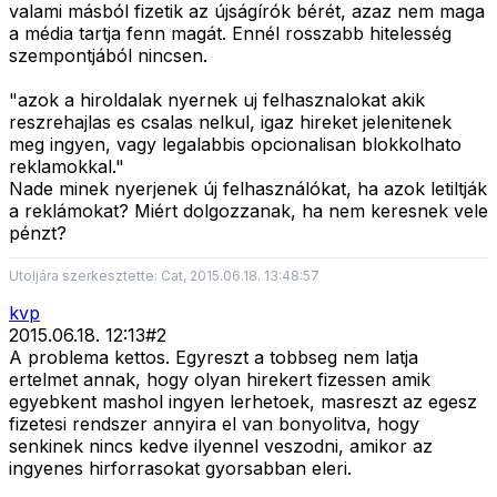
valami másból fizetik az újságírók bérét, azaz nem maga
a média tartja fenn magát. Ennél rosszabb hitelesség
szempontjából nincsen.
"azok a hiroldalak nyernek uj felhasznalokat akik
reszrehajlas es csalas nelkul, igaz hireket jelenitenek
meg ingyen, vagy legalabbis opcionalisan blokkolhato
reklamokkal."
Nade minek nyerjenek új felhasználókat, ha azok letiltják
a reklámokat? Miért dolgozzanak, ha nem keresnek vele
pénzt?
Utoljára szerkesztette: Cat, 2015.06.18. 13:48:57
kvp
2015.06.18. 12:13
#
2
A problema kettos. Egyreszt a tobbseg nem latja
ertelmet annak, hogy olyan hirekert fizessen amik
egyebkent mashol ingyen lerhetoek, masreszt az egesz
fizetesi rendszer annyira el van bonyolitva, hogy
senkinek nincs kedve ilyennel veszodni, amikor az
ingyenes hirforrasokat gyorsabban eleri.