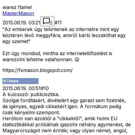
warez flame!
MasterMason
2015.06.19. 03:21
#
11
2
"Az emberek úgy tekintenek az internetre mint egy
köztéren lévő meggyfára, amiről bárki leszakíthat egy
egy szemet"
Ezt úgy mondod, mintha az internetelőfizetést is
warezolni lehetne valahonnan. 😛
https://fxmason.blogspot.com/
2015.06.19. 00:51
#
10
A kulcsszó: publicisztika.
Szolgai fordításért, átvételért egy garast sem fizetnék,
de igényes, egyedi cikkekért igen. A formátum pedig
csak kényelmi szempont.
Herótom van azoktól a "cikkektől", amik holmi EU
statisztikákkal próbálnak igazolni néhány agymenést, de
Magyarországot nem érintik; vagy olyan német, angol,