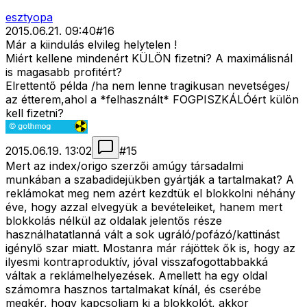
esztyopa
2015.06.21. 09:40
#
16
Már a kiindulás elvileg helytelen !
Miért kellene mindenért KÜLÖN fizetni? A maximálisnál
is magasabb profitért?
Elrettentő példa /ha nem lenne tragikusan nevetséges/
az étterem,ahol a *felhasznált* FOGPISZKÁLÓért külön
kell fizetni?
2015.06.19. 13:02
#
15
Mert az index/origo szerzői amúgy társadalmi
munkában a szabadidejükben gyártják a tartalmakat? A
reklámokat meg nem azért kezdtük el blokkolni néhány
éve, hogy azzal elvegyük a bevételeiket, hanem mert
blokkolás nélkül az oldalak jelentős része
használhatatlanná vált a sok ugráló/pofázó/kattinást
igénylő szar miatt. Mostanra már rájöttek ők is, hogy az
ilyesmi kontraproduktív, jóval visszafogottabbakká
váltak a reklámelhelyezések. Amellett ha egy oldal
számomra hasznos tartalmakat kínál, és cserébe
megkér, hogy kapcsoljam ki a blokkolót, akkor