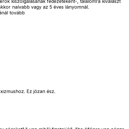
erok kiszolgálásának fedezeteként-, találomra kiválaszt
, akkor naívabb vagy az 5 éves lányomnál.
ránál tovább
rxizmushoz. Ez józan ész.