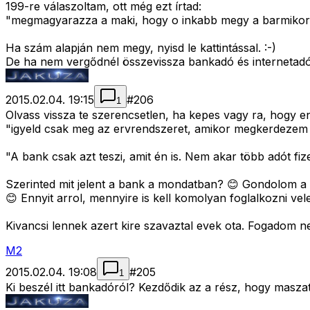
199-re válaszoltam, ott még ezt írtad:
"megmagyarazza a maki, hogy o inkabb megy a barmikori k
Ha szám alapján nem megy, nyisd le kattintással. :-)
De ha nem vergődnél összevissza bankadó és internetadó 
2015.02.04. 19:15
#
206
1
Olvass vissza te szerencsetlen, ha kepes vagy ra, hogy en
"igyeld csak meg az ervrendszeret, amikor megkerdezem m
"A bank csak azt teszi, amit én is. Nem akar több adót fize
Szerinted mit jelent a bank a mondatban? 😊 Gondolom a t
😊 Ennyit arrol, mennyire is kell komolyan foglalkozni vel
Kivancsi lennek azert kire szavaztal evek ota. Fogadom 
M2
2015.02.04. 19:08
#
205
1
Ki beszél itt bankadóról? Kezdődik az a rész, hogy masza