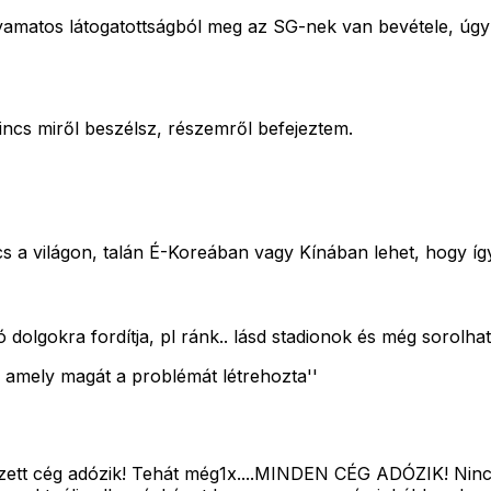
lyamatos látogatottságból meg az SG-nek van bevétele, úgy
incs miről beszélsz, részemről befejeztem.
s a világon, talán É-Koreában vagy Kínában lehet, hogy íg
ó dolgokra fordítja, pl ránk.. lásd stadionok és még sorolh
 amely magát a problémát létrehozta''
gyzett cég adózik! Tehát még1x....MINDEN CÉG ADÓZIK! Ni