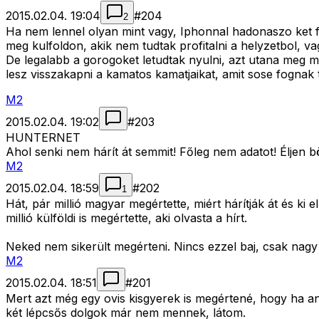
2015.02.04. 19:04
#
204
2
Ha nem lennel olyan mint vagy, Iphonnal hadonaszo ket fo
meg kulfoldon, akik nem tudtak profitalni a helyzetbol, vagy
De legalabb a gorogoket letudtak nyulni, azt utana meg mak
lesz visszakapni a kamatos kamatjaikat, amit sose fognak t
M2
2015.02.04. 19:02
#
203
HUNTERNET
Ahol senki nem hárít át semmit! Főleg nem adatot! Éljen 
M2
2015.02.04. 18:59
#
202
1
Hát, pár millió magyar megértette, miért hárítják át és ki e
millió külföldi is megértette, aki olvasta a hírt.
Neked nem sikerült megérteni. Nincs ezzel baj, csak nagy 
M2
2015.02.04. 18:51
#
201
Mert azt még egy ovis kisgyerek is megértené, hogy ha any
két lépcsős dolgok már nem mennek, látom.