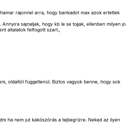
r hamar rajonnel arra, hogy bankadot max azok ertettek
Annyira sajnaljak, hogy kb le se tojjak, ellenben milyen jo
t altalatok felfogott szart.,
rteni, oldaltól függetlenül. Biztos vagyok benne, hogy sok
dni ha nem jut kakószórás a tejbegrízre. Neked az ilyen