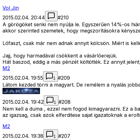
Vol Jin
2015.02.04. 20:44
#
210
A görögöket senki nem nyúlja le. Egyszerűen 14%-os hián
akkor szerinted szemetek, hogy megszorításokra kényszer
Lófaszt, csak már nem adnak annyit kölcsön. Miért is kel
Jajj, hogy harmadával csökkent a vásárlóerejük.
Hát baszod, eddig a más pénzét költötték. Ez annyit jelen
M2
2015.02.04. 19:55
#
209
1
Látom kezded törni a magyart. De remélem a nyalás jobban
2015.02.04. 19:42
#
208
1
Nem kell a duma , ezzel nem fogod kimagyarazni. Ez a balo
az igazsag, csak azok elferditese sajat igazatoknak a er
M2
2015.02.04. 19:38
#
207
1