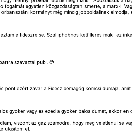
hogy mennyi proletár létezik még ma is. "Adóztassuk a nag
adó fogalmát egyetlen közgazdaságtan ismerte, a marx-i. Vag
orbanisztáni kormányt még mindig jobboldalinak álmodja, a
tam a fideszre se. Szal iphobnos ketfilleres maki, ez ink
artra szavaztal pubi. 😊
és pont ezért zavar a Fidesz demagóg komcsi dumája, amit 
balos gyoker vagy es ezed a gyoker balos dumat, akkor en
tam, viszont az gaz szamodra, hogy meg veletlenul se vag
e utasitom el.