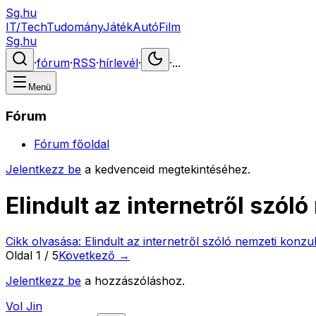
Sg.hu
IT/Tech
Tudomány
Játék
Autó
Film
Sg.hu
·
fórum
·
RSS
·
hírlevél
·
·
...
Menü
Fórum
Fórum főoldal
Jelentkezz be
a kedvenceid megtekintéséhez.
Elindult az internetről szól
Cikk olvasása:
Elindult az internetről szóló nemzeti konzul
Oldal
1
/
5
Következő →
Jelentkezz be
a hozzászóláshoz.
Vol Jin