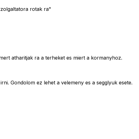
olgaltatora rotak ra"
rt atharitjak ra a terheket es miert a kormanyhoz.
 irni. Gondolom ez lehet a velemeny es a segglyuk esete.