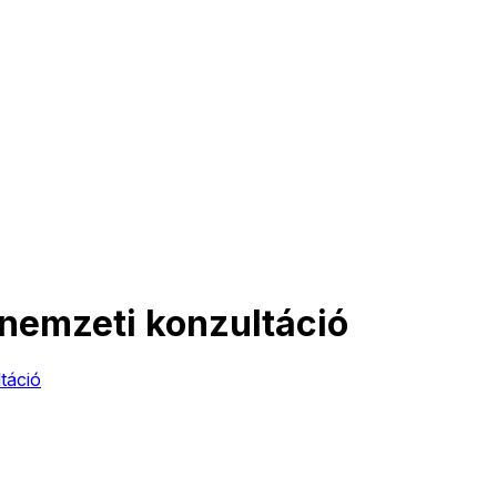
ó nemzeti konzultáció
táció