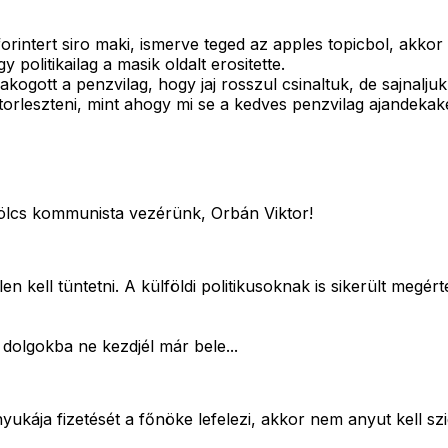
rintert siro maki, ismerve teged az apples topicbol, akko
 politikailag a masik oldalt erositette.
ogott a penzvilag, hogy jaj rosszul csinaltuk, de sajnaljuk. 
orleszteni, mint ahogy mi se a kedves penzvilag ajandekaken
bölcs kommunista vezérünk, Orbán Viktor!
llen kell tüntetni. A külföldi politikusoknak is sikerült megé
dolgokba ne kezdjél már bele...
ukája fizetését a főnöke lefelezi, akkor nem anyut kell szi