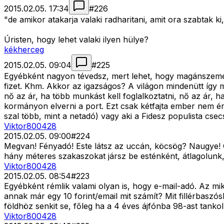
2015.02.05. 17:34
#
226
"de amikor atakarja valaki radharitani, amit ora szabtak 
Úristen, hogy lehet valaki ilyen hülye?
kékherceg
2015.02.05. 09:04
#
225
Egyébként nagyon tévedsz, mert lehet, hogy magánszemélye
fizet. Khm. Akkor az igazságos? A világon mindenütt így mű
nő az ár, ha több munkást kell foglalkoztatni, nő az ár,
kormányon elverni a port. Ezt csak kétfajta ember nem ért
szal több, mint a netadó) vagy aki a Fidesz populista cse
Viktor800428
2015.02.05. 09:00
#
224
Megvan! Fényadó! Este látsz az uccán, köcsög? Naugye! Os
hány méteres szakaszokat jársz be esténként, átlagolunk,
Viktor800428
2015.02.05. 08:54
#
223
Egyébként rémlik valami olyan is, hogy e-mail-adó. Az mik
annak már egy 10 forint/email mit számít? Mit fillérba
földhöz senkit se, főleg ha a 4 éves ájfónba 98-ast tankol
Viktor800428