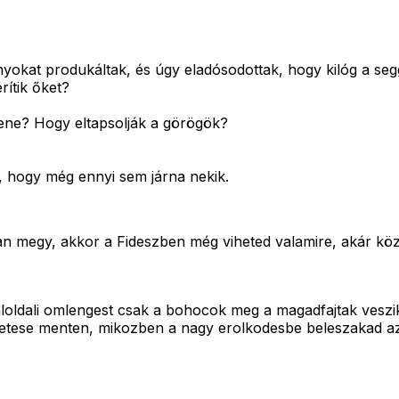
yokat produkáltak, és úgy eladósodottak, hogy kilóg a seg
ítik őket?
lene? Hogy eltapsolják a görögök?
t, hogy még ennyi sem járna nekik.
 megy, akkor a Fideszben még viheted valamire, akár köztár
ldali omlengest csak a bohocok meg a magadfajtak veszik be,
oltetese menten, mikozben a nagy erolkodesbe beleszakad a