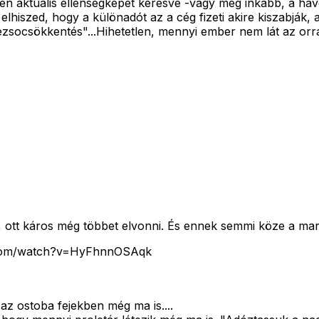
pen aktuális ellenségképet keresve -vagy még inkább, a hav
elhiszed, hogy a különadót az a cég fizeti akire kiszabják
rezsocsökkentés"...Hihetetlen, mennyi ember nem lát az or
cs, ott káros még többet elvonni. És ennek semmi köze a ma
be.com/watch?v=HyFhnnOSAqk
az ostoba fejekben még ma is....