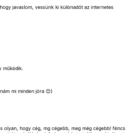
hogy javaslom, vessünk ki különadót az internetes
y működik.
atnám mi minden jóra 😊)
ncs olyan, hogy cég, mg cégebb, meg még cégebb! Nincs