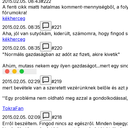
2015.02.05. 08:43
#
222
A fenti cikk miatti hatalmas komment-mennyiségből, a fo
fórumokra!
kékherceg
2015.02.05. 08:35
#
221
Aha, jól van sutyókám, kiderült, számomra, hogy fingod s
kékherceg
2015.02.05. 08:35
#
220
"Normális gazdaságban az adót az fizeti, akire kivetik"
Ahüm, mutass nekem egy ilyen gazdaságot...mert egy sinc
2015.02.05. 02:29
#
219
mert bevétele van a szeretett vezérünknek belőle és azt j
''Egy probléma nem oldható meg azzal a gondolkodással,
TokraFan
2015.02.05. 02:09
#
218
Erről beszéltem. Fingod nincs az egészről. Minden beje