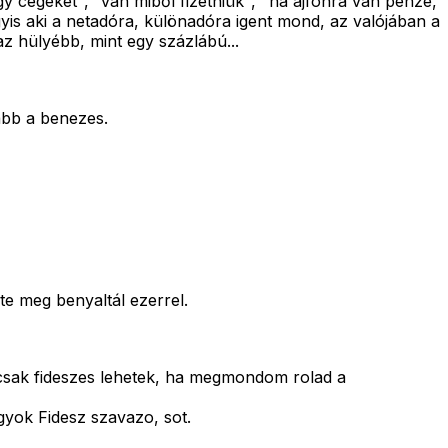
y cégeket"," van miből fizetniük", "ha ájfónra van pénze,
yis aki a netadóra, különadóra igent mond, az valójában a
z hülyébb, mint egy százlábú...
abb a benezes.
te meg benyaltál ezerrel.
 csak fideszes lehetek, ha megmondom rolad a
yok Fidesz szavazo, sot.