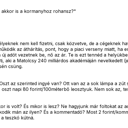
ki, akkor is a kormanyhoz rohansz?"
knek nem kell fizetni, csak közvetve, de a cégeknek havi 5
ködik az áthárítás, pont, hogy a piaci verseny miatt, ha em
 ha új adót vezetnek be, nő az ár. Te is ezt tennéd a hely
i, aki a Matolcsy 240 milliárdos akadémiáján nevelkedett (
csén csüng.
zt az szerinted ingyé van? Ott van az a sok lámpa a zút s
 oszt napi 80 forint/100méterbő leosztyuk. Nem sok az, te
or is volt? És mikor is lesz? Ne hagyjunk már foltokat az 
szóskodik mán az ilyen? És a kommentadó? Most 2 forint/k
 a teszkó kútná.