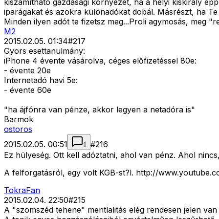
kiszámítható gazdasági környezet, ha a helyi kiskirály ép
iparágakat és azokra különadókat dobál. Másrészt, ha Te 
Minden ilyen adót te fizetsz meg...Proli agymosás, meg "
M2
2015.02.05. 01:34
#
217
Gyors esettanulmány:
iPhone 4 évente vásárolva, céges előfizetéssel 80e:
- évente 20e
Internetadó havi 5e:
- évente 60e
"ha ájfónra van pénze, akkor legyen a netadóra is"
Barmok
ostoros
2015.02.05. 00:51
#
216
1
Ez hülyeség. Ott kell adóztatni, ahol van pénz. Ahol nin
A felforgatásról, egy volt KGB-st?l. http://www.youtu
TokraFan
2015.02.04. 22:50
#
215
A "szomszéd tehene" mentlalitás elég rendesen jelen van 