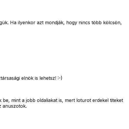
gük. Ha ilyenkor azt mondják, hogy nincs több kölcsön,
sasági elnök is lehetsz! :-)
 mint a jobb oldaliakat is, mert loturot erdekel titeket
z anuszotok.