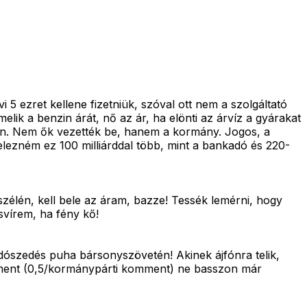
 ezret kellene fizetniük, szóval ott nem a szolgáltató
elik a benzin árát, nő az ár, ha elönti az árvíz a gyárakat
ükben. Nem ők vezették be, hanem a kormány. Jogos, a
jelezném ez 100 milliárddal több, mint a bankadó és 220-
zélén, kell bele az áram, bazze! Tessék lemérni, hogy
svírem, ha fény kő!
adószedés puha bársonyszövetén! Akinek ájfónra telik,
omment (0,5/kormánypárti komment) ne basszon már