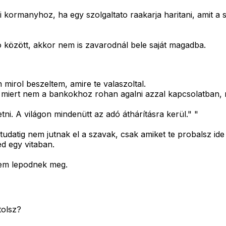
ormanyhoz, ha egy szolgaltato raakarja haritani, amit a sz
között, akkor nem is zavarodnál bele saját magadba.
 mirol beszeltem, amire te valaszoltal.
iert nem a bankokhoz rohan agalni azzal kapcsolatban, me
tni. A világon mindenütt az adó áthárításra kerül." "
udatig nem jutnak el a szavak, csak amiket te probalsz ide
ed egy vitaban.
nem lepodnek meg.
tolsz?