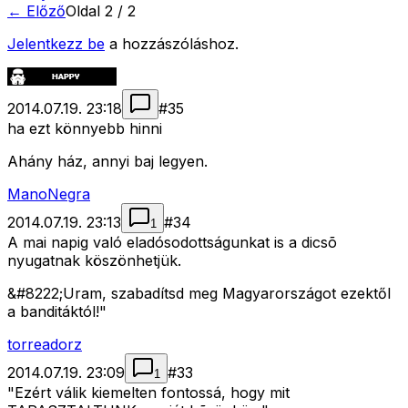
← Előző
Oldal
2
/
2
Jelentkezz be
a hozzászóláshoz.
2014.07.19. 23:18
#
35
ha ezt könnyebb hinni
Ahány ház, annyi baj legyen.
ManoNegra
2014.07.19. 23:13
#
34
1
A mai napig való eladósodottságunkat is a dicsõ
nyugatnak köszönhetjük.
&#8222;Uram, szabadítsd meg Magyarországot ezektől
a banditáktól!"
torreadorz
2014.07.19. 23:09
#
33
1
"Ezért válik kiemelten fontossá, hogy mit