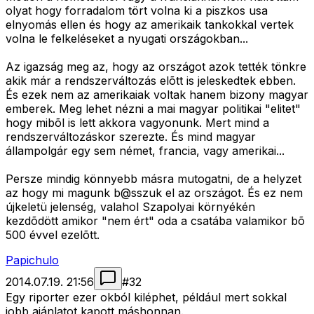
olyat hogy forradalom tört volna ki a piszkos usa
elnyomás ellen és hogy az amerikaik tankokkal vertek
volna le felkeléseket a nyugati országokban...
Az igazság meg az, hogy az országot azok tették tönkre
akik már a rendszerváltozás elõtt is jeleskedtek ebben.
És ezek nem az amerikaiak voltak hanem bizony magyar
emberek. Meg lehet nézni a mai magyar politikai "elitet"
hogy mibõl is lett akkora vagyonunk. Mert mind a
rendszerváltozáskor szerezte. És mind magyar
állampolgár egy sem német, francia, vagy amerikai...
Persze mindig könnyebb másra mutogatni, de a helyzet
az hogy mi magunk b@sszuk el az országot. És ez nem
újkeletü jelenség, valahol Szapolyai környékén
kezdõdött amikor "nem ért" oda a csatába valamikor bõ
500 évvel ezelõtt.
Papichulo
2014.07.19. 21:56
#
32
Egy riporter ezer okból kiléphet, például mert sokkal
jobb ajánlatot kapott máshonnan.