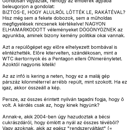
Gondosan vigyáztak, nehogy az emberek agyába
beleugorjon a gondolat:
BIZTOS-E, HOGY ALULRÓL LÕTTÉK LE, RAKÁTÉVAL?
Hisz még sem a fekete dobozok, sem a mûholdas
megfigyelések nincsenek kiértékelve! NAGYON
ELHAMARKODOTT véleményeket DÖGÖNYÖZNEK az
agyunkba, aminek bizony kemény politikai okai vannak.
Azt a repülõgépet egy elõre elhelyezett bombával is
elintézhették. Elõre kitervelten, szándékosan, mint a
WTC ikertornyok és a Pentagon elleni ÖNmerényletet.
Azoktól nagyonis kitelik!
Az az infó is kering a neten, hogy ez a maláj gép
párszáz kilonméterrel arrébb repült, mint szokott. Ha ez
igaz, akkor összeáll a kép.
Persze, az összes érintett nyilván tagadni fogja, hogy õ
volt. A kérdés csak az, hogy kinek higyünk?
Annak-e, akik 2004-ben úgy hazudoztak a bécsi
cukrászdáról, hogy ömlött a nyál az összes tévébõl?
Vagy azoknak, akik az egész "rendszerváltást" (=