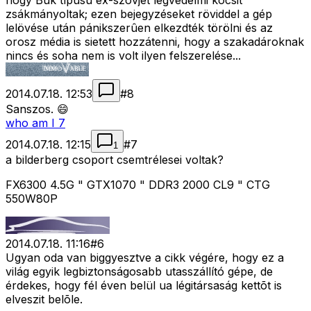
hogy Buk típusú ex-szovjet légvédelmi kocsit
zsákmányoltak; ezen bejegyzéseket röviddel a gép
lelövése után pánikszerûen elkezdték törölni és az
orosz média is sietett hozzátenni, hogy a szakadároknak
nincs és soha nem is volt ilyen felszerelése...
2014.07.18. 12:53
#
8
Sanszos. 😄
who am I 7
2014.07.18. 12:15
#
7
1
a bilderberg csoport csemtrélesei voltak?
FX6300 4.5G " GTX1070 " DDR3 2000 CL9 " CTG
550W80P
2014.07.18. 11:16
#
6
Ugyan oda van biggyesztve a cikk végére, hogy ez a
világ egyik legbiztonságosabb utasszállító gépe, de
érdekes, hogy fél éven belül ua légitársaság kettõt is
elveszit belõle.