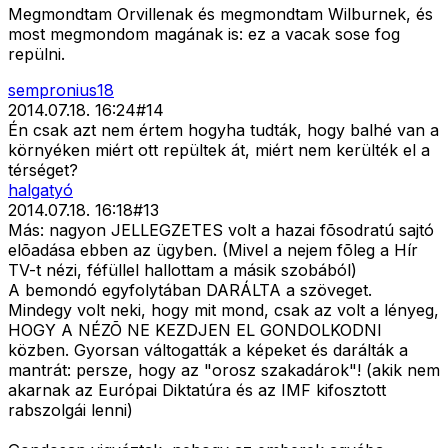
Megmondtam Orvillenak és megmondtam Wilburnek, és
most megmondom magának is: ez a vacak sose fog
repülni.
sempronius18
2014.07.18. 16:24
#
14
Én csak azt nem értem hogyha tudták, hogy balhé van a
környéken miért ott repültek át, miért nem kerülték el a
térséget?
halgatyó
2014.07.18. 16:18
#
13
Más: nagyon JELLEGZETES volt a hazai fõsodratú sajtó
elõadása ebben az ügyben. (Mivel a nejem fõleg a Hír
TV-t nézi, féfüllel hallottam a másik szobából)
A bemondó egyfolytában DARÁLTA a szöveget.
Mindegy volt neki, hogy mit mond, csak az volt a lényeg,
HOGY A NÉZÕ NE KEZDJEN EL GONDOLKODNI
közben. Gyorsan váltogatták a képeket és darálták a
mantrát: persze, hogy az "orosz szakadárok"! (akik nem
akarnak az Európai Diktatúra és az IMF kifosztott
rabszolgái lenni)