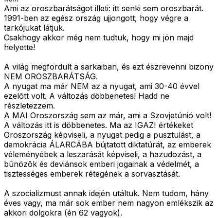
Ami az oroszbarátságot illeti: itt senki sem oroszbarát.
1991-ben az egész ország ujjongott, hogy végre a
tarkójukat látjuk.
Csakhogy akkor még nem tudtuk, hogy mi jön majd
helyette!
A világ megfordult a sarkaiban, és ezt észrevenni bizony
NEM OROSZBARÁTSÁG.
A nyugat ma már NEM az a nyugat, ami 30-40 évvel
ezelõtt volt. A változás döbbenetes! Hadd ne
részletezzem.
A MAI Oroszország sem az már, ami a Szovjetúnió volt!
A változás itt is döbbenetes. Ma az IGAZI értékeket
Oroszország képviseli, a nyugat pedig a pusztulást, a
demokrácia ÁLARCÁBA bújtatott diktatúrát, az emberek
véleményébek a leszarását képviseli, a hazudozást, a
bûnözõk és deviánsok emberi jogainak a védelmét, a
tisztességes emberek rétegének a sorvasztását.
A szocializmust annak idején utáltuk. Nem tudom, hány
éves vagy, ma már sok ember nem nagyon emlékszik az
akkori dolgokra (én 62 vagyok).