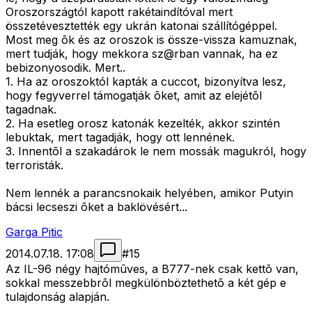
Oroszországtól kapott rakétaindítóval mert
összetévesztették egy ukrán katonai szállítógéppel.
Most meg õk és az oroszok is össze-vissza kamuznak,
mert tudják, hogy mekkora sz@rban vannak, ha ez
bebizonyosodik. Mert..
1. Ha az oroszoktól kapták a cuccot, bizonyítva lesz,
hogy fegyverrel támogatják õket, amit az elejétõl
tagadnak.
2. Ha esetleg orosz katonák kezelték, akkor szintén
lebuktak, mert tagadják, hogy ott lennének.
3. Innentõl a szakadárok le nem mossák magukról, hogy
terroristák.
Nem lennék a parancsnokaik helyében, amikor Putyin
bácsi lecseszi õket a baklövésért...
Garga Pitic
2014.07.18. 17:08
#
15
Az IL-96 négy hajtómûves, a B777-nek csak kettõ van,
sokkal messzebbrõl megkülönböztethetõ a két gép e
tulajdonság alapján.