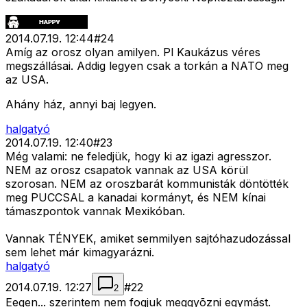
2014.07.19. 12:44
#
24
Amíg az orosz olyan amilyen. Pl Kaukázus véres
megszállásai. Addig legyen csak a torkán a NATO meg
az USA.
Ahány ház, annyi baj legyen.
halgatyó
2014.07.19. 12:40
#
23
Még valami: ne feledjük, hogy ki az igazi agresszor.
NEM az orosz csapatok vannak az USA körül
szorosan. NEM az oroszbarát kommunisták döntötték
meg PUCCSAL a kanadai kormányt, és NEM kínai
támaszpontok vannak Mexikóban.
Vannak TÉNYEK, amiket semmilyen sajtóhazudozással
sem lehet már kimagyarázni.
halgatyó
2014.07.19. 12:27
#
22
2
Eegen... szerintem nem fogjuk meggyõzni egymást.