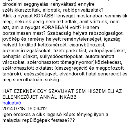
birodalmi seggnyalás irányváltást) ennyire
szétsikkasztották, ellopták, rablóprivatizálták?
Akik a nyugat KORÁBBI lényegét mostanában semmisítik
meg, nekünk pedig nem azt adták, amit vártunk, nem
azt, ami a nyugat KORÁBBAN volt!? Hanem
borzalmasan mást? Szabadság helyett rabszolgaságot,
jövõkép és remény helyett reménytelenséget, igazság
helyett fordított kettõsmércét, cigánybûnözést,
buzimasírozgatásokat, fizetõparkolást, autópályadíjakat,
behajtási díjakat, süllyedõoszlopokat, autótalanított
városokat, szétrohasztott tömeg(nyomor)közlekedést,
szétrohasztott oktatást (deszegregáció és megpofozott
tanárok), egészségügyet, elvándorolt fiatal generációt és
még soerolhatnám sokáig...
HÁT EZEKNEK EGY SZAVUKAT SEM HISZEM EL! AZ
ELLENKEZÕJÉT ANNÁL INKÁBB
halgatyó
2014.07.18. 16:03
#
12
Igen érdekes a cikk legelsõ képe: tényleg ilyen a
malajziai repülõgépek festése???