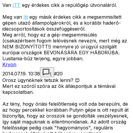
Van
ITT
egy érdekes cikk a repülõgép útvonaláról.
Meg van
Itt
egy másik érdekes cikk a megsemmisített
gépen utazó állampolgárokról, és a korábbi haderõ-
idecsoportosítások összefüggéseirõl.
Meg arról, hogy ez a gép-megsemmisülés
(csakazértsem fogom lelövésnek nevezni, mert még az
NEM BIZONYÍTOTT!) mennyire jó ürügyül szolgált
európai országok BEVONÁSÁRA EGY HÁBORÚBA.
Lusitania-bûz terjeng, egyre jobban.
Kryon
2014.07.19. 10:38
#
20
1
Orosz ügynöknek tetszik lenni? 😊
Mert ez szóról szóra az õk álláspontjuk a témával
kapcsolatban.
Az tény, hogy óriási felelõtlenség volt oda berepülni, de
az hogy percekkel korábban Putyin gépe is ott repült át
bizonyítja, hogy az oroszok se gondolták veszélyesnek,
így saját maguknak is ellentmondanak. Az adott ország
felelõssége pedig csak "hagyományos", reguláris