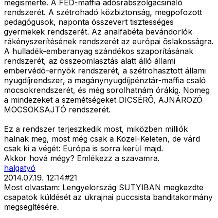
megismerte. A FED-maffia adósrabszolgacsináló
rendszerét. A szétrohadó közbiztonság, megpofozott
pedagógusok, naponta összevert tisztességes
gyermekek rendszerét. Az analfabéta bevándorlók
rákényszerítésének rendszerét az európai õslakosságra.
A hulladék-emberanyag szándékos szaporításának
rendszerét, az összeomlasztás alatt álló állami
embervédõ-ernyõk rendszerét, a szétrohasztott állami
nyugdíjrendszer, a magánynyugdíjpénztár-maffia csaló
mocsokrendszerét, és még sorolhatnám órákig. Nomeg
a mindezeket a szemétségeket DICSÉRÕ, AJNÁROZÓ
MOCSOKSAJTÓ rendszerét.
Ez a rendszer terjeszkedik most, miközben milliók
halnak meg, most még csak a Közel-Keleten, de várd
csak ki a végét: Európa is sorra kerül majd.
Akkor hová mégy? Emlékezz a szavamra.
halgatyó
2014.07.19. 12:14
#
21
Most olvastam: Lengyelország SUTYIBAN megkezdte
csapatok küldését az ukrajnai puccsista banditakormány
megsegítésére.