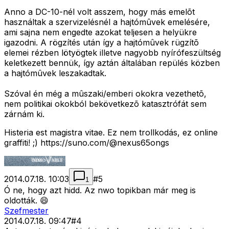
Anno a DC-10-nél volt asszem, hogy más emelõt
használtak a szervizelésnél a hajtómûvek emelésére,
ami sajna nem engedte azokat teljesen a helyükre
igazodni. A rögzítés után így a hajtómûvek rügzítõ
elemei rézben lötyögtek illetve nagyobb nyírófeszültség
keletkezett bennük, így aztán általában repülés közben
a hajtómûvek leszakadtak.
Szóval én még a mûszaki/emberi okokra vezethetõ,
nem politikai okokból bekövetkezõ katasztrófát sem
zárnám ki.
Histeria est magistra vitae. Ez nem trollkodás, ez online
graffiti! ;) https://suno.com/@nexus65ongs
2014.07.18. 10:03
#
5
1
Ó ne, hogy azt hidd. Az nwo topikban már meg is
oldották. 😄
Szefmester
2014.07.18. 09:47
#
4