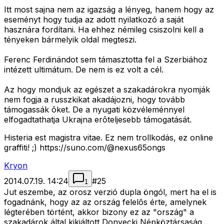
Itt most sajna nem az igazság a lényeg, hanem hogy az
eseményt hogy tudja az adott nyilatkozó a saját
hasznára fordítani. Ha ehhez némileg csiszolni kell a
tényeken bármelyik oldal megteszi.
Ferenc Ferdinándot sem támasztotta fel a Szerbiához
intézett ultimátum. De nem is ez volt a cél.
Az hogy mondjuk az egészet a szakadárokra nyomják
nem fogja a russzkikat akadájozni, hogy tovább
támogassák õket. De a nyugati közvéleménnyel
elfogadtathatja Ukrajna erõteljesebb támogatását.
Histeria est magistra vitae. Ez nem trollkodás, ez online
graffiti! ;) https://suno.com/@nexus65ongs
Kryon
2014.07.19. 14:24
#
25
1
Jut eszembe, az orosz verzió dupla öngól, mert ha el is
fogadnánk, hogy az az ország felelõs érte, amelynek
légterében történt, akkor bizony ez az "ország" a
szakadárok által kikiáltott Donyecki Népköztársaság...