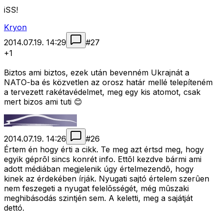
iSS!
Kryon
2014.07.19. 14:29
#
27
+1
Biztos ami biztos, ezek után bevenném Ukrajnát a
NATO-ba és közvetlen az orosz határ mellé telepíteném
a tervezett rakétavédelmet, meg egy kis atomot, csak
mert bizos ami tuti 😊
2014.07.19. 14:26
#
26
Értem én hogy érti a cikk. Te meg azt értsd meg, hogy
egyik géprõl sincs konrét info. Ettõl kezdve bármi ami
adott médiában megjelenik úgy értelmezendõ, hogy
kinek az érdekében írják. Nyugati sajtó értelem szerûen
nem feszegeti a nyugat felelõsségét, még mûszaki
meghibásodás szintjén sem. A keletti, meg a sajátját
dettó.