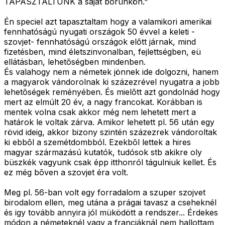
TAPASZTALTUNK a saját bõrünkön."
Én speciel azt tapasztaltam hogy a valamikori amerikai
fennhatóságú nyugati országok 50 évvel a keleti -
szovjet- fennhatóságú országok elõtt járnak, mind
fizetésben, mind életszinvonalban, fejlettségben, eü
ellátásban, lehetõségben mindenben.
És valahogy nem a németek jönnek ide dolgozni, hanem
a magyarok vándorolnak ki százezrével nyugatra a jobb
lehetõségek reményében. És mielõtt azt gondolnád hogy
mert az elmúlt 20 év, a nagy francokat. Korábban is
mentek volna csak akkor még nem lehetett mert a
határok le voltak zárva. Amikor lehetett pl. 56 után egy
rövid ideig, akkor bizony szintén százezrek vándoroltak
ki ebbõl a szemétdombból. Ezekbõl lettek a hires
magyar származású kutatók, tudósok stb akikre oly
büszkék vagyunk csak épp itthonról tágulniuk kellet. És
ez még bõven a szovjet éra volt.
Meg pl. 56-ban volt egy forradalom a szuper szojvet
birodalom ellen, meg utána a prágai tavasz a cseheknél
és igy tovább annyira jól müködött a rendszer... Érdekes
módon a németeknél vagy a franciáknál nem hallottam