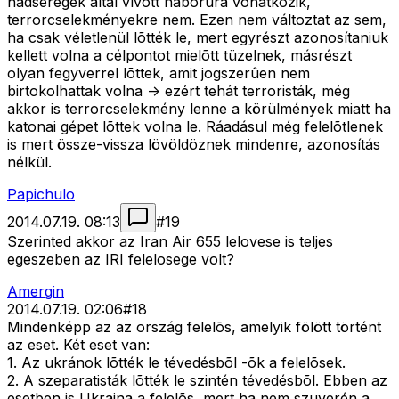
hadseregek által vívott háborúra vonatkozik,
terrorcselekményekre nem. Ezen nem változtat az sem,
ha csak véletlenül lõtték le, mert egyrészt azonosítaniuk
kellett volna a célpontot mielõtt tüzelnek, másrészt
olyan fegyverrel lõttek, amit jogszerûen nem
birtokolhattak volna -> ezért tehát terroristák, még
akkor is terrorcselekmény lenne a körülmények miatt ha
katonai gépet lõttek volna le. Ráadásul még felelõtlenek
is mert össze-vissza lövöldöznek mindenre, azonosítás
nélkül.
Papichulo
2014.07.19. 08:13
#
19
Szerinted akkor az Iran Air 655 lelovese is teljes
egeszeben az IRI felelosege volt?
Amergin
2014.07.19. 02:06
#
18
Mindenképp az az ország felelõs, amelyik fölött történt
az eset. Két eset van:
1. Az ukránok lõtték le tévedésbõl -õk a felelõsek.
2. A szeparatisták lõtték le szintén tévedésbõl. Ebben az
esetben is Ukrajna a felelõs, mert ha nem szuverén a