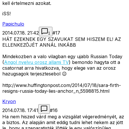
kell értelmezni azokat.
iSS!
Papichulo
2014.07.18. 21:42
#
17
1
HÁT EZEKNEK EGY SZAVUKAT SEM HISZEM EL! AZ
ELLENKEZÕJÉT ANNÁL INKÁBB
Mindekozben a valo vilagban egy ujabb Russian Today
(
Angol nyelvu orosz allami TV
) bemondo hagyta ott a
csatornat arra hivatkozva, hogy elege van az orosz
hazugsagok terjesztesebol 😉
http://www.huffingtonpost.com/2014/07/18/sara-firth-
resigns-russia-today-lies-anchor_n_5598815.html
Kryon
2014.07.18. 17:41
#
16
Ha nem hiszed várd meg a vizsgálat végeredményét, az
a biztos. Az alapján amit eddig tudni lehet nekem az jött
le, hogy a szeparatisták lõtték le egy valószínûleg