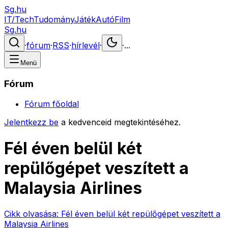
Sg.hu
IT/Tech
Tudomány
Játék
Autó
Film
Sg.hu
·
fórum
·
RSS
·
hírlevél
·
·
...
Menü
Fórum
Fórum főoldal
Jelentkezz be
a kedvenceid megtekintéséhez.
Fél éven belül két
repülőgépet veszített a
Malaysia Airlines
Cikk olvasása:
Fél éven belül két repülőgépet veszített a
Malaysia Airlines