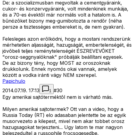
De: a szocializmusban megvoltak a cementgyáraink,
cukor- és konzervgyáraink, volt mindenkinek munkája,
és a 70-es évektõl már normális volt a hatalom is. A
bûnözõket bizony meg-gumibotozta a rendõr (néha
persze a tisztességes embereket is, de nem gyakran).
Felesleges azon erõlködni, hogy a mostani rendszerünk
mérhetetlen aljasságát, hazugságát, embertelenségét, és
jövõbeli teljes reménytelenségét ÉSZREVEVÕKET
"orosz-seggnyalóknak" próbálják beállítani egyesek.
De az bizony tény, hogy MOST az oroszoknak
drukkolunk. Ennek nyomós okai vannak, amelyek
között a vodka iránti vágy NEM szerepel.
Papichulo
2014.07.19. 17:13
#
30
1
Egy amerikai sajtóterméktõl nem is várható más.
Milyen amerikai sajtotermek? Ott van a video, hogy a
Russia Today (RT) elo adasaban jelentette be az egyik
musorvezeto a kilepest, mivel nem akar tobbet orosz
hazugsagokat terjeszteni... Ugy latom te mar nagyon
beleszedultel a russophile frocsogesedbe.