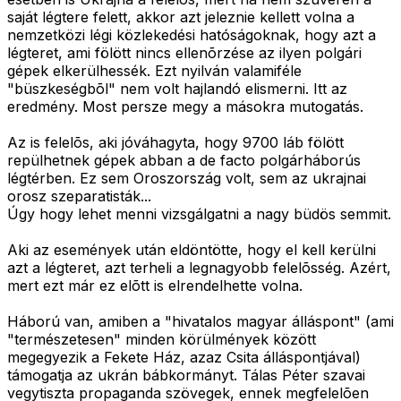
saját légtere felett, akkor azt jeleznie kellett volna a
nemzetközi légi közlekedési hatóságoknak, hogy azt a
légteret, ami fölött nincs ellenõrzése az ilyen polgári
gépek elkerülhessék. Ezt nyilván valamiféle
"büszkeségbõl" nem volt hajlandó elismerni. Itt az
eredmény. Most persze megy a másokra mutogatás.
Az is felelõs, aki jóváhagyta, hogy 9700 láb fölött
repülhetnek gépek abban a de facto polgárháborús
légtérben. Ez sem Oroszország volt, sem az ukrajnai
orosz szeparatisták...
Úgy hogy lehet menni vizsgálgatni a nagy büdös semmit.
Aki az események után eldöntötte, hogy el kell kerülni
azt a légteret, azt terheli a legnagyobb felelõsség. Azért,
mert ezt már ez elõtt is elrendelhette volna.
Háború van, amiben a "hivatalos magyar álláspont" (ami
"természetesen" minden körülmények között
megegyezik a Fekete Ház, azaz Csita álláspontjával)
támogatja az ukrán bábkormányt. Tálas Péter szavai
vegytiszta propaganda szövegek, ennek megfelelõen