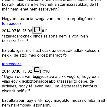
köztük, akik nem kérkednek a származásukkal, de ITT
már nem lehet nem észrevenni)
Nagyon Lusitania-szaga van ennek a repülõgépnek.
torreadorz
2014.07.18. 15:06
#
11
"szakadároknak nincs és soha nem is volt ilyen
felszerelése..."
Ez való igaz, mert azt csak az oroszok adták kölcsön
nekik, de attól még orosz maradt 😊
torreadorz
2014.07.18. 15:02
#
10
1
"Ugyan oda van biggyesztve a cikk végére, hogy ez a
világ egyik legbiztonságosabb utasszállító gépe, de
érdekes, hogy fél éven belül ua légitársaság kettõt is
elveszit belõle."
Ezt általában úgy értik hogy maguktól müszaki hiba miatt
nem hajlamosak lezuhanni.