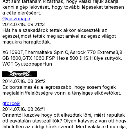
Azt sem tartanám kizártnak, hogy valaki rájuk akarja
kenni a gép lelövését, hogy további lépéseket tehessen
a célja eléréséért.
Gyuszopapa
2014.07.18. 09:21
#
3
Hát ha a szakadárok tették akkor elcseszték az
egészet,most tették meg azt amivel az egész világot
magukra haragították.
X6 1090T,Thermaltake Spin Q,Asrock 770 Extreme3,8
GB 1600,GTX 1060,FSP Hexa 500 (HS)Hülye suttyók.
WOT:GyuszopapaHun
2014.07.18. 08:39
#
2
Ez borzalmas és a legrosszabb, hogy sosem fogják
megtalálni/felelõsségre vonni a tényleges elkövetõket.
gforce9
2014.07.18. 08:26
#
1
Onnantól kezdve hogy ott elkezdtek lõni, miért repültek
ott egyátalán utasszállítók? Olyan katyvasz van ott hogy
hihetetlen az eddigi hírek szerint. Mert valaki azt mondja,