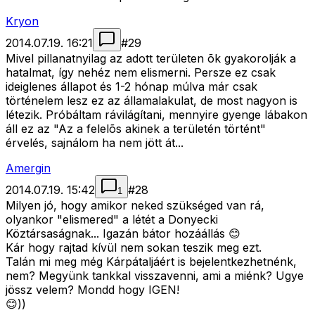
Kryon
2014.07.19. 16:21
#
29
Mivel pillanatnyilag az adott területen õk gyakorolják a
hatalmat, így nehéz nem elismerni. Persze ez csak
ideiglenes állapot és 1-2 hónap múlva már csak
történelem lesz ez az államalakulat, de most nagyon is
létezik. Próbáltam rávilágítani, mennyire gyenge lábakon
áll ez az "Az a felelõs akinek a területén történt"
érvelés, sajnálom ha nem jött át...
Amergin
2014.07.19. 15:42
#
28
1
Milyen jó, hogy amikor neked szükséged van rá,
olyankor "elismered" a létét a Donyecki
Köztársaságnak... Igazán bátor hozáállás 😊
Kár hogy rajtad kívül nem sokan teszik meg ezt.
Talán mi meg még Kárpátaljáért is bejelentkezhetnénk,
nem? Megyünk tankkal visszavenni, ami a miénk? Ugye
jössz velem? Mondd hogy IGEN!
😊))