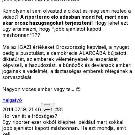
Komolyan el sem olvastad a cikket es meg sem nezted a
videot?
A riporterno elo adasban mond fel, mert nem
akar orosz hazugsagokat terjeszteni!
Hogy lehet ezt
ugy ertelmezni, hogy "jobb ajánlatot kapott
máshonnan"???
Ma az IGAZI értékeket Oroszország képviseli, a nyugat
pedig a pusztulást, a demokrácia ÁLARCÁBA bújtatott
diktatúrát, az emberek véleményébek a leszarását
képviseli, a hazudozást, a bûnözõk és deviánsok emberi
jogainak a védelmét, a tisztességes emberek rétegének a
sorvasztását.
Nagyon vicces ember vagy te... 😊
halgatyó
2014.07.19. 21:46
#
31
1
Hol van itt a fröcsögés?
Egy riporter ezer okból kiléphet, például mert sokkal
jobb ajánlatot kapott máshonnan. Ha azt mondja, amit
kell.