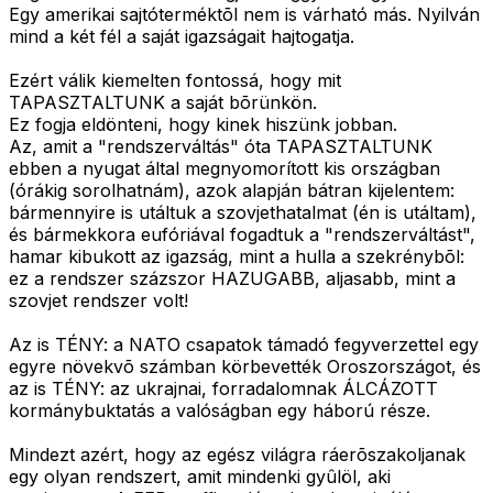
Egy amerikai sajtóterméktõl nem is várható más. Nyilván
mind a két fél a saját igazságait hajtogatja.
Ezért válik kiemelten fontossá, hogy mit
TAPASZTALTUNK a saját bõrünkön.
Ez fogja eldönteni, hogy kinek hiszünk jobban.
Az, amit a "rendszerváltás" óta TAPASZTALTUNK
ebben a nyugat által megnyomorított kis országban
(órákig sorolhatnám), azok alapján bátran kijelentem:
bármennyire is utáltuk a szovjethatalmat (én is utáltam),
és bármekkora eufóriával fogadtuk a "rendszerváltást",
hamar kibukott az igazság, mint a hulla a szekrénybõl:
ez a rendszer százszor HAZUGABB, aljasabb, mint a
szovjet rendszer volt!
Az is TÉNY: a NATO csapatok támadó fegyverzettel egy
egyre növekvõ számban körbevették Oroszországot, és
az is TÉNY: az ukrajnai, forradalomnak ÁLCÁZOTT
kormánybuktatás a valóságban egy háború része.
Mindezt azért, hogy az egész világra ráerõszakoljanak
egy olyan rendszert, amit mindenki gyûlöl, aki