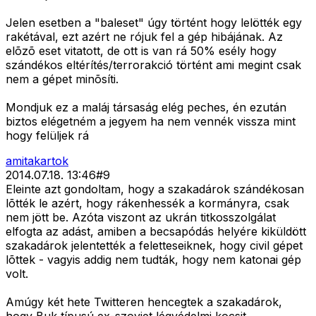
Jelen esetben a "baleset" úgy történt hogy lelötték egy
rakétával, ezt azért ne rójuk fel a gép hibájának. Az
elõzõ eset vitatott, de ott is van rá 50% esély hogy
szándékos eltérítés/terrorakció történt ami megint csak
nem a gépet minõsíti.
Mondjuk ez a maláj társaság elég peches, én ezután
biztos elégetném a jegyem ha nem vennék vissza mint
hogy felüljek rá
amitakartok
2014.07.18. 13:46
#
9
Eleinte azt gondoltam, hogy a szakadárok szándékosan
lõtték le azért, hogy rákenhessék a kormányra, csak
nem jött be. Azóta viszont az ukrán titkosszolgálat
elfogta az adást, amiben a becsapódás helyére kiküldött
szakadárok jelentették a feletteseiknek, hogy civil gépet
lõttek - vagyis addig nem tudták, hogy nem katonai gép
volt.
Amúgy két hete Twitteren hencegtek a szakadárok,