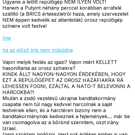
Ugyanis a lelõtt repülõgép NEM ILYEN VOLT!
Hanem a Putyint néhány perccel korábban arrafelé
szállító (a BRICS értekezletrõl haza, amely szervezetet
NEM éppen kedvelik az atlantisták) orosz repülõgép
színeire volt festve!
Íme
ha az elõzõ link nem mûködne
Vajon melyik festés az igazi? Vajon miért KELLETT
hasonlítania az orosz színekre?
KINEK ÁLLT NAGYON-NAGYON ÉRDEKÉBEN, HOGY
EZT A REPÜLÕGÉPET AZ OROSZ HAZAFIAKRA RÁ
LEHESSEN FOGNI, EZÁLTAL A NATO-T BELEVONNI A
HARCOKBA?!
Miután a zsidó vezetésû ukrajnai banditakormány
csapatai nem túl nagy kedvvel harcolnak a saját
testvéreik ellen, és a harctéren bizony nem a
banditakormánynak kedveznek a fejlemények.... már be
van csomagolva az a bõrönd szerintem, oszt irány
Izrael.
(nem szoktam zsidózni, mert sok értékes ember is van