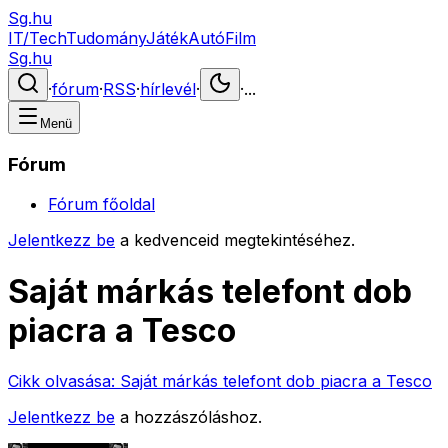
Sg.hu
IT/Tech
Tudomány
Játék
Autó
Film
Sg.hu
·
fórum
·
RSS
·
hírlevél
·
·
...
Menü
Fórum
Fórum főoldal
Jelentkezz be
a kedvenceid megtekintéséhez.
Saját márkás telefont dob
piacra a Tesco
Cikk olvasása:
Saját márkás telefont dob piacra a Tesco
Jelentkezz be
a hozzászóláshoz.