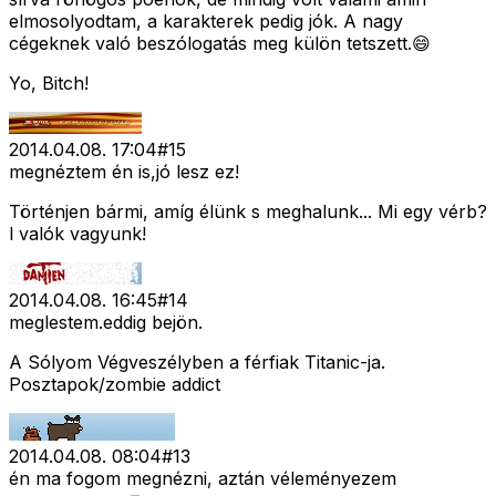
elmosolyodtam, a karakterek pedig jók. A nagy
cégeknek való beszólogatás meg külön tetszett.😄
Yo, Bitch!
2014.04.08. 17:04
#
15
megnéztem én is,jó lesz ez!
Történjen bármi, amíg élünk s meghalunk... Mi egy vérb?
l valók vagyunk!
2014.04.08. 16:45
#
14
meglestem.eddig bejön.
A Sólyom Végveszélyben a férfiak Titanic-ja.
Posztapok/zombie addict
2014.04.08. 08:04
#
13
én ma fogom megnézni, aztán véleményezem