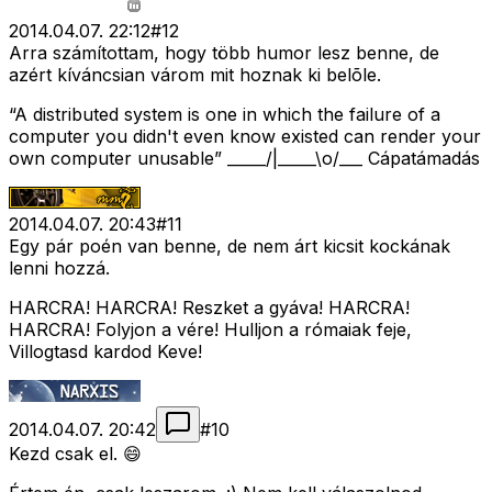
2014.04.07. 22:12
#
12
Arra számítottam, hogy több humor lesz benne, de
azért kíváncsian várom mit hoznak ki belõle.
“A distributed system is one in which the failure of a
computer you didn't even know existed can render your
own computer unusable” _____/|_____\o/___ Cápatámadás
2014.04.07. 20:43
#
11
Egy pár poén van benne, de nem árt kicsit kockának
lenni hozzá.
HARCRA! HARCRA! Reszket a gyáva! HARCRA!
HARCRA! Folyjon a vére! Hulljon a rómaiak feje,
Villogtasd kardod Keve!
2014.04.07. 20:42
#
10
Kezd csak el. 😄