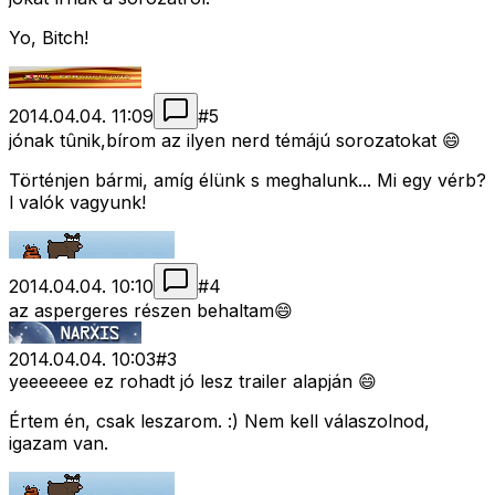
Yo, Bitch!
2014.04.04. 11:09
#
5
jónak tûnik,bírom az ilyen nerd témájú sorozatokat 😄
Történjen bármi, amíg élünk s meghalunk... Mi egy vérb?
l valók vagyunk!
2014.04.04. 10:10
#
4
az aspergeres részen behaltam😄
2014.04.04. 10:03
#
3
yeeeeeee ez rohadt jó lesz trailer alapján 😄
Értem én, csak leszarom. :) Nem kell válaszolnod,
igazam van.