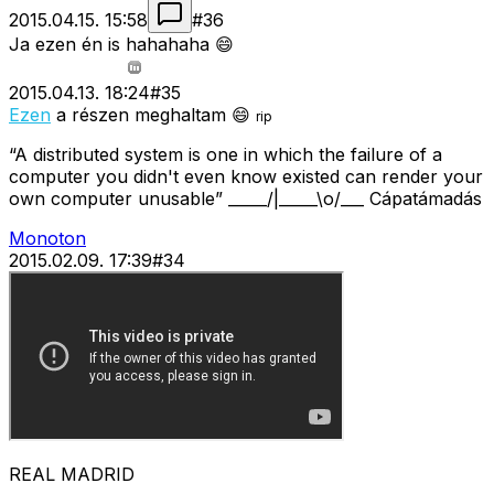
2015.04.15. 15:58
#
36
Ja ezen én is hahahaha 😄
2015.04.13. 18:24
#
35
Ezen
a részen meghaltam 😄
rip
“A distributed system is one in which the failure of a
computer you didn't even know existed can render your
own computer unusable” _____/|_____\o/___ Cápatámadás
Monoton
2015.02.09. 17:39
#
34
REAL MADRID