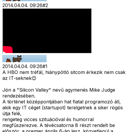
2014.04.04. 09:26
#
2
2014.04.04. 09:26
#
1
A HBO nem tréfál, hiánypótló sitcom érkezik nem csak
az IT-seknek😊
Jön a "Silicon Valley" nevû agymenés Mike Judge
rendezésében.
A történet középpontjában hat fiatal programozó áll,
akik egy IT céget (startupot) terelgetnek a siker rögös
útja felé,
rengeteg vicces szituációval és humorral
megfûszerezve. A tévécsatorna 8 részt rendelt be
elõször, a premier április 6-án lesz, közvetlenül a