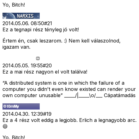
Yo, Bitch!
2014.05.06. 08:50
#
21
Ez a tegnapi rész tényleg jó volt!
Értem én, csak leszarom. :) Nem kell válaszolnod,
igazam van.
2014.05.05. 19:55
#
20
Ez a mai rész nagyon el volt találva!
“A distributed system is one in which the failure of a
computer you didn't even know existed can render your
own computer unusable” _____/|_____\o/___ Cápatámadás
2014.04.30. 12:39
#
19
Ez a 4 rész volt eddig a legjobb. Erlich a legnagyobb arc.
😄
Yo, Bitch!