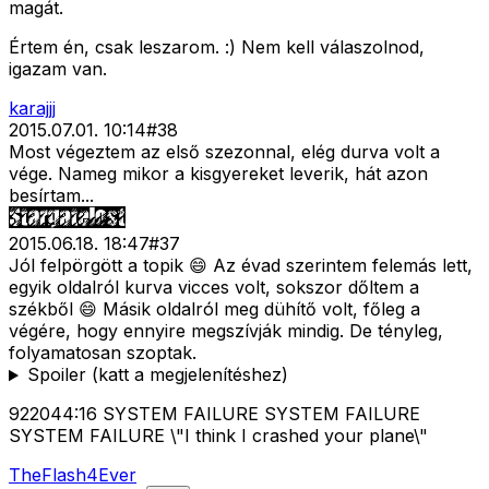
magát.
Értem én, csak leszarom. :) Nem kell válaszolnod,
igazam van.
karajjj
2015.07.01. 10:14
#
38
Most végeztem az első szezonnal, elég durva volt a
vége. Nameg mikor a kisgyereket leverik, hát azon
besírtam...
2015.06.18. 18:47
#
37
Jól felpörgött a topik 😄 Az évad szerintem felemás lett,
egyik oldalról kurva vicces volt, sokszor dőltem a
székből 😄 Másik oldalról meg dühítő volt, főleg a
végére, hogy ennyire megszívják mindig. De tényleg,
folyamatosan szoptak.
Spoiler (katt a megjelenítéshez)
922044:16 SYSTEM FAILURE SYSTEM FAILURE
SYSTEM FAILURE \"I think I crashed your plane\"
TheFlash4Ever