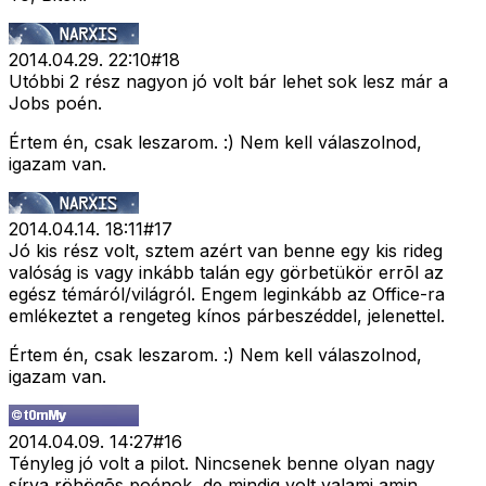
2014.04.29. 22:10
#
18
Utóbbi 2 rész nagyon jó volt bár lehet sok lesz már a
Jobs poén.
Értem én, csak leszarom. :) Nem kell válaszolnod,
igazam van.
2014.04.14. 18:11
#
17
Jó kis rész volt, sztem azért van benne egy kis rideg
valóság is vagy inkább talán egy görbetükör errõl az
egész témáról/világról. Engem leginkább az Office-ra
emlékeztet a rengeteg kínos párbeszéddel, jelenettel.
Értem én, csak leszarom. :) Nem kell válaszolnod,
igazam van.
2014.04.09. 14:27
#
16
Tényleg jó volt a pilot. Nincsenek benne olyan nagy
sírva röhögõs poénok, de mindig volt valami amin