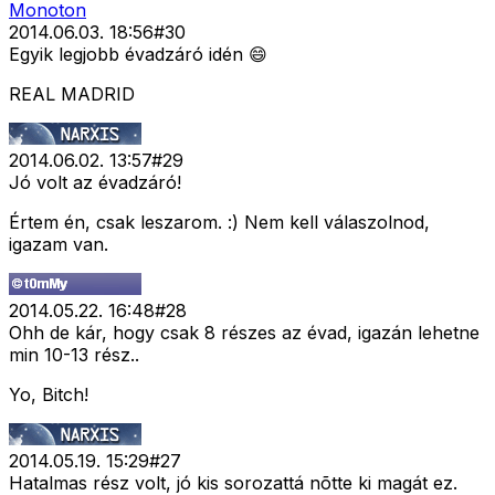
Monoton
2014.06.03. 18:56
#
30
Egyik legjobb évadzáró idén 😄
REAL MADRID
2014.06.02. 13:57
#
29
Jó volt az évadzáró!
Értem én, csak leszarom. :) Nem kell válaszolnod,
igazam van.
2014.05.22. 16:48
#
28
Ohh de kár, hogy csak 8 részes az évad, igazán lehetne
min 10-13 rész..
Yo, Bitch!
2014.05.19. 15:29
#
27
Hatalmas rész volt, jó kis sorozattá nõtte ki magát ez.