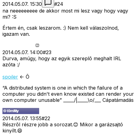
2014.05.07. 15:30
#
24
na neeeeeeeee de akkor most mi lesz vagy hogy vagy
mi? :S
Értem én, csak leszarom. :) Nem kell válaszolnod,
igazam van.
2014.05.07. 14:00
#
23
Durva, amúgy, hogy az egyik szereplõ meghalt IRL
azóta :/
spoiler
<- Õ
“A distributed system is one in which the failure of a
computer you didn't even know existed can render your
own computer unusable” _____/|_____\o/___ Cápatámadás
2014.05.07. 13:55
#
22
Részrõl részre jobb a sorozat.😊 Mikor a garázsajtó
kinyílt.😄