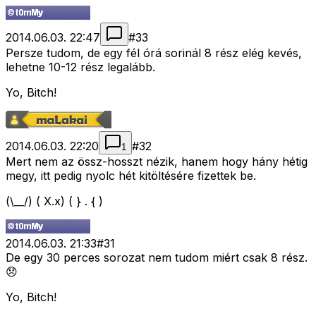
2014.06.03. 22:47
#
33
Persze tudom, de egy fél órá sorinál 8 rész elég kevés,
lehetne 10-12 rész legalább.
Yo, Bitch!
2014.06.03. 22:20
#
32
1
Mert nem az össz-hosszt nézik, hanem hogy hány hétig
megy, itt pedig nyolc hét kitöltésére fizettek be.
(\__/) ( X.x) ( } . { )
2014.06.03. 21:33
#
31
De egy 30 perces sorozat nem tudom miért csak 8 rész.
😞
Yo, Bitch!