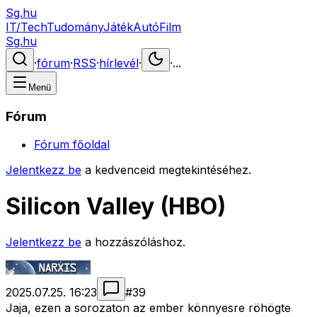
Sg.hu
IT/Tech
Tudomány
Játék
Autó
Film
Sg.hu
·
fórum
·
RSS
·
hírlevél
·
·
...
Menü
Fórum
Fórum főoldal
Jelentkezz be
a kedvenceid megtekintéséhez.
Silicon Valley (HBO)
Jelentkezz be
a hozzászóláshoz.
2025.07.25. 16:23
#
39
Jaja, ezen a sorozaton az ember könnyesre röhögte