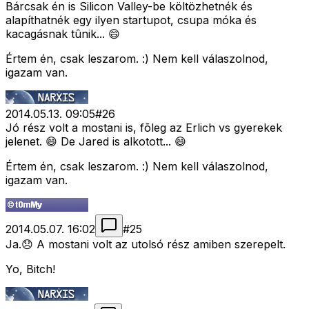
Bárcsak én is Silicon Valley-be költözhetnék és
alapíthatnék egy ilyen startupot, csupa móka és
kacagásnak tûnik... 😄
Értem én, csak leszarom. :) Nem kell válaszolnod,
igazam van.
2014.05.13. 09:05
#
26
Jó rész volt a mostani is, fõleg az Erlich vs gyerekek
jelenet. 😄 De Jared is alkotott... 😄
Értem én, csak leszarom. :) Nem kell válaszolnod,
igazam van.
2014.05.07. 16:02
#
25
Ja.😞 A mostani volt az utolsó rész amiben szerepelt.
Yo, Bitch!