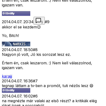
Értem én, csak leszarom. :) Nem kell válaszolnod,
igazam van.
2014.04.07. 20:34
#
9
1
akkor el se kezdem😉
Yo, Bitch!
2014.04.07. 18:50
#
8
Nagyon jó volt, Jó kis sorozat lesz ez.
Értem én, csak leszarom. :) Nem kell válaszolnod,
igazam van.
karajjj
2014.04.07. 16:36
#
7
tegnap láttam a tv-ben a promót, tuti nézõs lesz 😄
2014.04.07. 16:02
#
6
na megnézte már valaki az elsõ részt? a kritikák elég
jókat írnak a sorozatról.