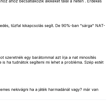
z ahoz becsatlakozik akikeket talál a neten . Erdekes
gedés, tűzfal kikapcsolás segít. De 90%-ban "sárga" NAT-
ot szeretnék egy barátommal azt írja a nat minosítés
 is ha tudnátok segítemi mi lehet a probléma. Szép estét
érdemes nekivágni ha a játék harmadánál vagy? már van