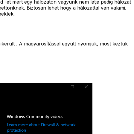
dd -et mert egy hálozaton vagyunk nem látja pedig hálozat
kettönknek. Biztosan lehet hogy a hálozattal van valami.
nektek.
került . A magyarosítással együtt nyomjuk, most keztük