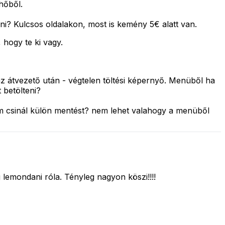
lhőből.
lni? Kulcsos oldalakon, most is kemény 5€ alatt van.
hogy te ki vagy.
az átvezető után - végtelen töltési képernyő. Menüből ha
 betölteni?
m csinál külön mentést? nem lehet valahogy a menüből
 lemondani róla. Tényleg nagyon köszi!!!!