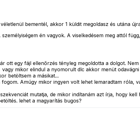
véletlenül bementél, akkor 1 küldit megoldasz és utána új
személyiségem én vagyok. A viselkedésem meg attól függ, 
 bár ott egy fájl ellenőrzés tényleg megoldotta a dolgot. N
ni, vagy mikor elindul a nyomorult dlc akkor menüt odavág
or betöltsem a másikat...
 fogom. Amúgy mikor ingyen volt lehet lemaradtam róla, va
szekvenciát mutatja, de mikor indítanám azt írja, hogy kell
etöltés. lehet a magyarítás bugos?