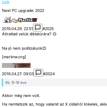
Link
Next PC upgrade: 2022
2019.04.29. 22:51
#
2025
Átírattad velük diktatúrára? 😊
Na jó nem politizálunk😊
[merlinw.org]
2019.04.27. 09:03
#
2024
Kb. 15-18 éve
Akkor még nem volt.
Ha nemtetszik az, hogy valamit az X oldalról linkelek, akkor