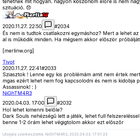
tehetnék mit hogyan. nagyon köszönöm előre is nem nagyo
szituáció. 😞
2020.11.27. 22:50
#
2034
És nem is tudtok csatlakozni egymáshoz? Mert a lehet az
al is működik minden. Ha mégsem akkor először próbáljáto
[merlinw.org]
Tivot
2020.11.27. 22:41
#
2033
Sziasztok ! Lenne egy kis problémám amit nem értek mert 
mgas ezért lehet nem fog kapcsolodni és nem is kidobja pe
Assassinok! : )
NiGhTM4R3
2020.04.03. 17:00
#
2032
Hol lehet kimenni belőle?
Dark Souls nehézségű lett a játék, lehet full felszerelé
benne 1-2 órám lehet végigtolom akkor ezt előszőr
Utoljára szerkesztette: NiGhTM4R3, 2020.04.03. 17:01:33