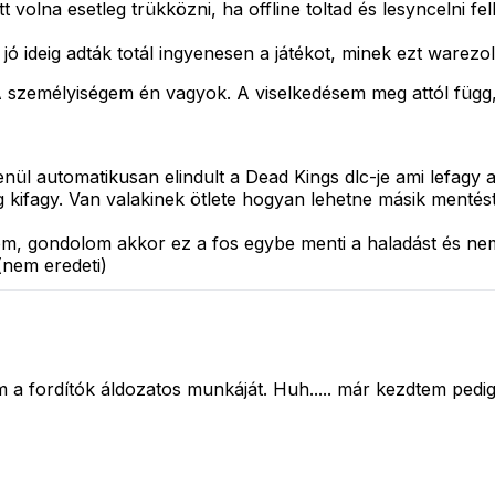
t volna esetleg trükközni, ha offline toltad és lesyncelni fe
jó ideig adták totál ingyenesen a játékot, minek ezt warezo
személyiségem én vagyok. A viselkedésem meg attól függ, 
nül automatikusan elindult a Dead Kings dlc-je ami lefagy 
g kifagy. Van valakinek ötlete hogyan lehetne másik mentést
m, gondolom akkor ez a fos egybe menti a haladást és ne
 (nem eredeti)
 a fordítók áldozatos munkáját. Huh..... már kezdtem pedig