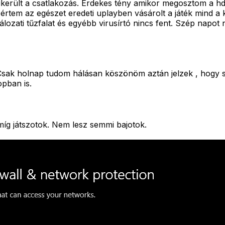
 sikerült a csatlakozás. Érdekes tény amikor megosztom a h
értem az egészet eredeti uplayben vásárolt a játék mind a 
ozati tűzfalat és egyébb virusírtó nincs fent. Szép napot 
sak holnap tudom hálásan köszönöm aztán jelzek , hogy si
opban is.
amíg játszotok. Nem lesz semmi bajotok.