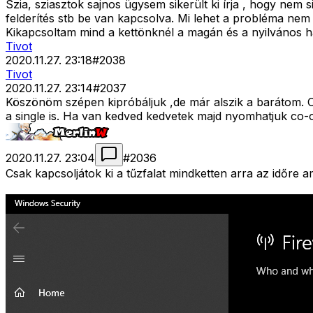
Szia, sziasztok sajnos ügysem sikerült ki írja , hogy nem
felderítés stb be van kapcsolva. Mi lehet a probléma nem 
Kikapcsoltam mind a kettönknél a magán és a nyilvános hál
Tivot
2020.11.27. 23:18
#
2038
Tivot
2020.11.27. 23:14
#
2037
Köszönöm szépen kipróbáljuk ,de már alszik a barátom. C
a single is. Ha van kedved kedvetek majd nyomhatjuk co-
2020.11.27. 23:04
#
2036
Csak kapcsoljátok ki a tűzfalat mindketten arra az időre 