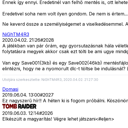
Ennek így ennyi. Eredetinél van felhő mentés is, ott lehetet
Eredetivel soha nem volt ilyen gondom. De nem is értem... 
Ne keverd össze a személyiségemet a viselkedésemmel. A 
NiGhTM4R3
2020.04.02. 21:26
#
2028
A játékban van pár órám, egy gyorsutazásnak hála véletle
folytatásra megyek akkor csak ezt tölti be ami ugye mindi
Van egy Save001(3kb) és egy Save002(46kb) mentésfájlo
elintézni, hogy ne a nyomorult dlc-t töltse be indulásnál?
Utoljára szerkesztette: NiGhTM4R3, 2020.04.02. 21:27:30
Domasi
2019.06.04. 13:00
#
2027
Ez nagyszerű hír!! A héten ki is fogom próbálni. Köszönöm
2019.06.03. 12:14
#
2026
Elkészült a magyarítás! Végre lehet játszani<#eljen>