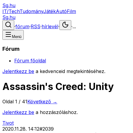
Sg.hu
IT/Tech
Tudomány
Játék
Autó
Film
Sg.hu
·
fórum
·
RSS
·
hírlevél
·
·
...
Menü
Fórum
Fórum főoldal
Jelentkezz be
a kedvenceid megtekintéséhez.
Assassin's Creed: Unity
Oldal
1
/
41
Következő →
Jelentkezz be
a hozzászóláshoz.
Tivot
2020.11.28. 14:12
#
2039