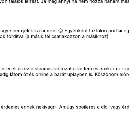
n találok leírást. Ja még annyi ha nem hozzá hanem másho
 ugye nem jelenti a nem-et 😊 Egyébként tűzfalon portkien
k fordítva (a másik fél csatlakozzon a másikhoz)
eredeti és ez a steames változatot vettem és amikor co-op
dig látom őt és online a barát uplayben is. Köszönöm előre
ssel érdemes ennek nekivágni. Amúgy spoileres a dlc, vagy 