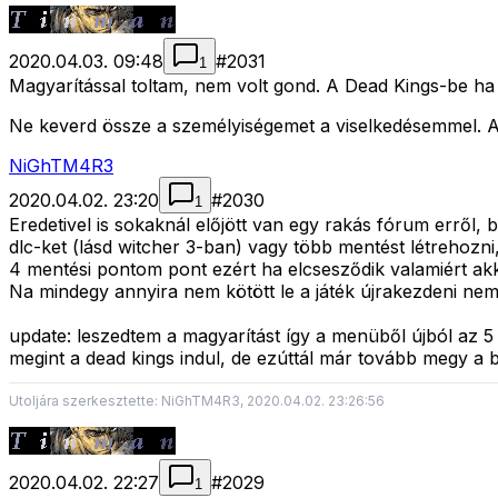
2020.04.03. 09:48
#
2031
1
Magyarítással toltam, nem volt gond. A Dead Kings-be ha 
Ne keverd össze a személyiségemet a viselkedésemmel. A 
NiGhTM4R3
2020.04.02. 23:20
#
2030
1
Eredetivel is sokaknál előjött van egy rakás fórum erről,
dlc-ket (lásd witcher 3-ban) vagy több mentést létrehoz
4 mentési pontom pont ezért ha elcsesződik valamiért akk
Na mindegy annyira nem kötött le a játék újrakezdeni nem
update: leszedtem a magyarítást így a menüből újból az 5 
megint a dead kings indul, de ezúttál már tovább megy a b
Utoljára szerkesztette: NiGhTM4R3, 2020.04.02. 23:26:56
2020.04.02. 22:27
#
2029
1