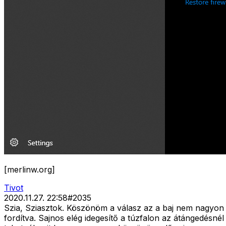
[merlinw.org]
Tivot
2020.11.27. 22:58
#
2035
Szia, Sziasztok. Köszönöm a válasz az a baj nem nagyon 
fordítva. Sajnos elég idegesítő a túzfalon az átángedésnél