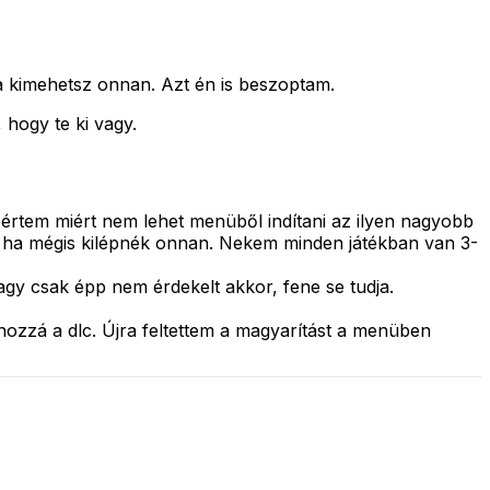
ra kimehetsz onnan. Azt én is beszoptam.
hogy te ki vagy.
em értem miért nem lehet menüből indítani az ilyen nagyobb
ni ha mégis kilépnék onnan. Nekem minden játékban van 3-
gy csak épp nem érdekelt akkor, fene se tudja.
 hozzá a dlc. Újra feltettem a magyarítást a menüben