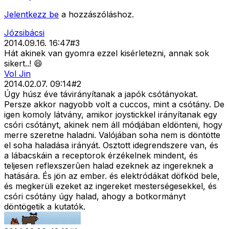
Jelentkezz be
a hozzászóláshoz.
Józsibácsi
2014.09.16. 16:47
#
3
Hát akinek van gyomra ezzel kisérletezni, annak sok
sikert..! 😄
Vol Jin
2014.02.07. 09:14
#
2
Úgy húsz éve távirányítanak a japók csótányokat.
Persze akkor nagyobb volt a cuccos, mint a csótány. De
igen komoly látvány, amikor joystickkel irányítanak egy
csóri csótányt, akinek nem áll módjában eldönteni, hogy
merre szeretne haladni. Valójában soha nem is döntötte
el soha haladása irányát. Osztott idegrendszere van, és
a lábacskáin a receptorok érzékelnek mindent, és
teljesen reflexszerûen halad ezeknek az ingereknek a
hatására. És jön az ember. és elektródákat döfköd bele,
és megkerüli ezeket az ingereket mesterségesekkel, és
csóri csótány úgy halad, ahogy a botkormányt
döntögetik a kutatók.