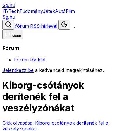
Sg.hu
IT/Tech
Tudomány
Játék
Autó
Film
Sg.hu
·
fórum
·
RSS
·
hírlevél
·
·
...
Menü
Fórum
Fórum főoldal
Jelentkezz be
a kedvenceid megtekintéséhez.
Kiborg-csótányok
derítenék fel a
veszélyzónákat
Cikk olvasása:
Kiborg-csótányok derítenék fel a
veszélyzónákat