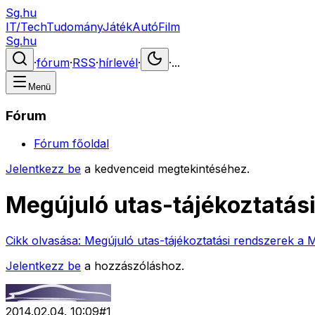
Sg.hu
IT/Tech
Tudomány
Játék
Autó
Film
Sg.hu
·
fórum
·
RSS
·
hírlevél
·
·
...
Menü
Fórum
Fórum főoldal
Jelentkezz be
a kedvenceid megtekintéséhez.
Megújuló utas-tájékoztatás
Cikk olvasása:
Megújuló utas-tájékoztatási rendszerek a 
Jelentkezz be
a hozzászóláshoz.
2014.02.04. 10:09
#
1