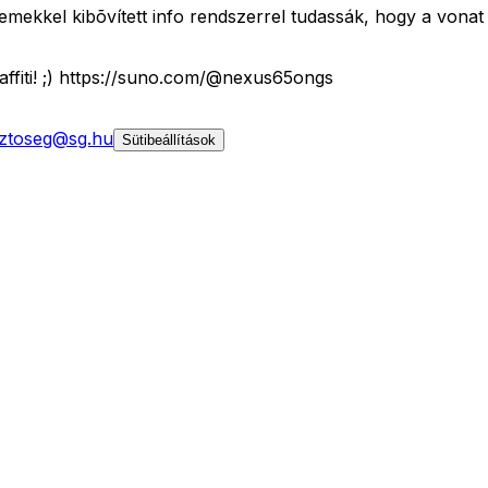
emekkel kibõvített info rendszerrel tudassák, hogy a vonat
graffiti! ;) https://suno.com/@nexus65ongs
ztoseg@sg.hu
Sütibeállítások