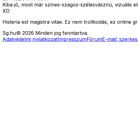
Kiba jó, most már színes-szagos-szélesvásznú, vizuális el
XD
Histeria est magistra vitae. Ez nem trollkodás, ez online 
Sg
.hu
©
2026
Minden jog fenntartva.
Adatvédelmi nyilatkozat
Impresszum
Fórum
E-mail:
szerkes