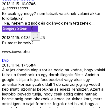
2013.11.15. 10:07
#
6
Ja??????????
Ez csak így megy? nem tetszik valakinek valami akkor
töröltetjük?
-Na, nekem a zsidók és cigányok nem tetszenek....
2013.11.15. 01:35
#
5
Ez most komoly?
www.icewebhu
kvp
2013.11.14. 17:56
#
4
A teljes domain alapu torles odaig mukodne, hogy valaki
felrak a facebook-ra egy darab illegalis file-t. Amint a
google letiltja a teljes facebook-ot vagy akar egy
amerikai kormanyzati oldalt 1 db szerzoi jogilag vedett
kep miatt, azonnal bebukna az egesz rendszer. Azert a
legtobb jogvedo tudja, hogy csak addig csinalhatnak
barmit amig nem okoznak jelentos jarulekos kart, mert
amint igen, a sajat fonokeik fogjak oket hivni, hogy a