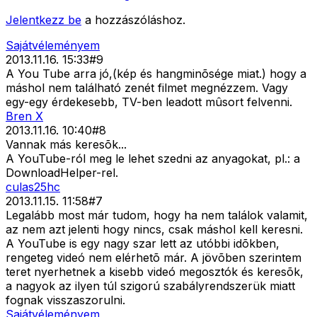
Jelentkezz be
a hozzászóláshoz.
Sajátvéleményem
2013.11.16. 15:33
#
9
A You Tube arra jó,(kép és hangminõsége miat.) hogy a
máshol nem található zenét filmet megnézzem. Vagy
egy-egy érdekesebb, TV-ben leadott mûsort felvenni.
Bren X
2013.11.16. 10:40
#
8
Vannak más keresõk...
A YouTube-ról meg le lehet szedni az anyagokat, pl.: a
DownloadHelper-rel.
culas25hc
2013.11.15. 11:58
#
7
Legalább most már tudom, hogy ha nem találok valamit,
az nem azt jelenti hogy nincs, csak máshol kell keresni.
A YouTube is egy nagy szar lett az utóbbi idõkben,
rengeteg videó nem elérhetõ már. A jövõben szerintem
teret nyerhetnek a kisebb videó megosztók és keresõk,
a nagyok az ilyen túl szigorú szabályrendszerük miatt
fognak visszaszorulni.
Sajátvéleményem