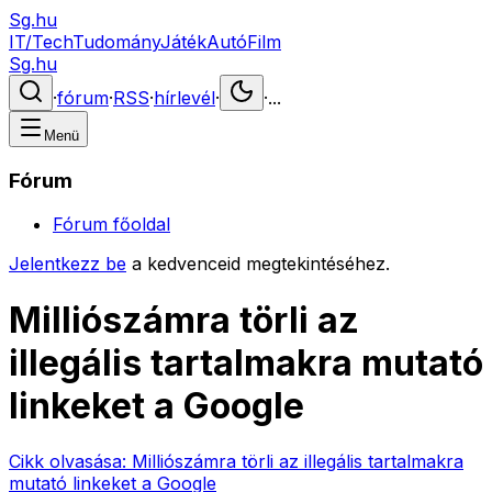
Sg.hu
IT/Tech
Tudomány
Játék
Autó
Film
Sg.hu
·
fórum
·
RSS
·
hírlevél
·
·
...
Menü
Fórum
Fórum főoldal
Jelentkezz be
a kedvenceid megtekintéséhez.
Milliószámra törli az
illegális tartalmakra mutató
linkeket a Google
Cikk olvasása:
Milliószámra törli az illegális tartalmakra
mutató linkeket a Google