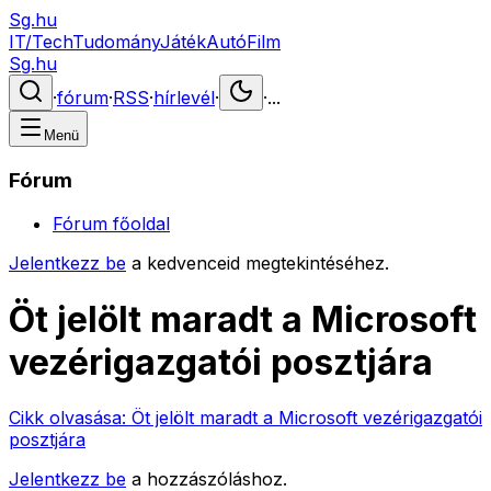
Sg.hu
IT/Tech
Tudomány
Játék
Autó
Film
Sg.hu
·
fórum
·
RSS
·
hírlevél
·
·
...
Menü
Fórum
Fórum főoldal
Jelentkezz be
a kedvenceid megtekintéséhez.
Öt jelölt maradt a Microsoft
vezérigazgatói posztjára
Cikk olvasása:
Öt jelölt maradt a Microsoft vezérigazgatói
posztjára
Jelentkezz be
a hozzászóláshoz.