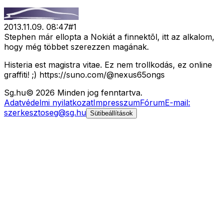
2013.11.09. 08:47
#
1
Stephen már ellopta a Nokiát a finnektõl, itt az alkalom,
hogy még többet szerezzen magának.
Histeria est magistra vitae. Ez nem trollkodás, ez online
graffiti! ;) https://suno.com/@nexus65ongs
Sg
.hu
©
2026
Minden jog fenntartva.
Adatvédelmi nyilatkozat
Impresszum
Fórum
E-mail:
szerkesztoseg@sg.hu
Sütibeállítások