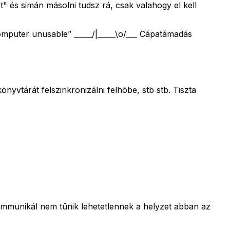
t" és simán másolni tudsz rá, csak valahogy el kell
computer unusable” _____/|_____\o/___ Cápatámadás
nyvtárát felszinkronizálni felhõbe, stb stb. Tiszta
ommunikál nem tûnik lehetetlennek a helyzet abban az