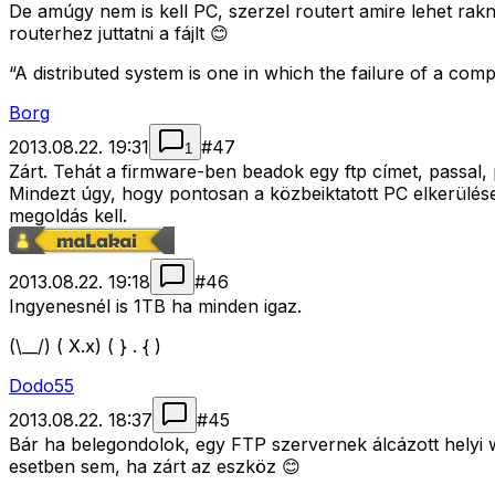
De amúgy nem is kell PC, szerzel routert amire lehet rakn
routerhez juttatni a fájlt 😊
“A distributed system is one in which the failure of a c
Borg
2013.08.22. 19:31
#
47
1
Zárt. Tehát a firmware-ben beadok egy ftp címet, passal, p
Mindezt úgy, hogy pontosan a közbeiktatott PC elkerülése l
megoldás kell.
2013.08.22. 19:18
#
46
Ingyenesnél is 1TB ha minden igaz.
(\__/) ( X.x) ( } . { )
Dodo55
2013.08.22. 18:37
#
45
Bár ha belegondolok, egy FTP szervernek álcázott helyi 
esetben sem, ha zárt az eszköz 😊