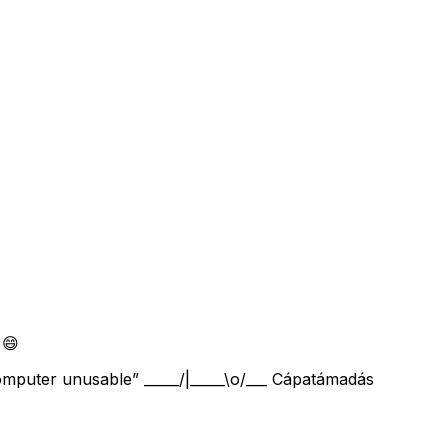
 😄
computer unusable” _____/|_____\o/___ Cápatámadás