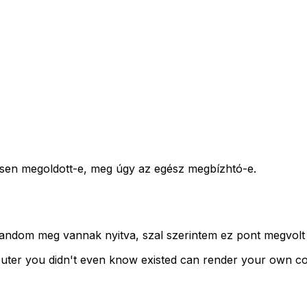
desen megoldott-e, meg úgy az egész megbízhtó-e.
random meg vannak nyitva, szal szerintem ez pont megvolt
omputer you didn't even know existed can render your own 