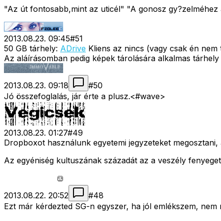
"Az út fontosabb,mint az uticél" "A gonosz gy?zelméhez a
2013.08.23. 09:45
#
51
50 GB tárhely:
ADrive
Kliens az nincs (vagy csak én nem t
Az aláírásomban pedig képek tárolására alkalmas tárhely 
2013.08.23. 09:18
#
50
Jó összefoglalás, jár érte a plusz.<#wave>
2013.08.23. 01:27
#
49
Dropboxot használunk egyetemi jegyzeteket megosztani, 
Az egyéniség kultuszának századát az a veszély fenyegeti
2013.08.22. 20:52
#
48
Ezt már kérdezted SG-n egyszer, ha jól emlékszem, nem 