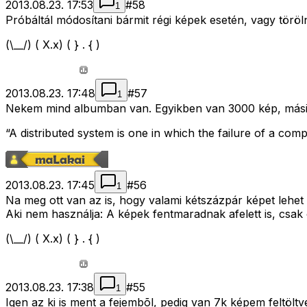
2013.08.23. 17:53
#
58
1
Próbáltál módosítani bármit régi képek esetén, vagy töröln
(\__/) ( X.x) ( } . { )
2013.08.23. 17:48
#
57
1
Nekem mind albumban van. Egyikben van 3000 kép, másikb
“A distributed system is one in which the failure of a c
2013.08.23. 17:45
#
56
1
Na meg ott van az is, hogy valami kétszázpár képet lehet
Aki nem használja: A képek fentmaradnak afelett is, csak 
(\__/) ( X.x) ( } . { )
2013.08.23. 17:38
#
55
1
Igen az ki is ment a fejembõl, pedig van 7k képem feltöltv