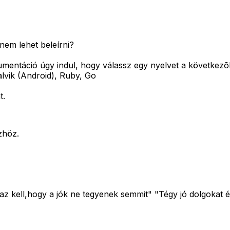
nem lehet beleírni?
mentáció úgy indul, hogy válassz egy nyelvet a következõ
lvik (Android), Ruby, Go
t.
zhöz.
z kell,hogy a jók ne tegyenek semmit" "Tégy jó dolgokat é