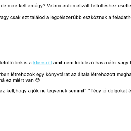
, de mire kell amúgy? Valami automatizált feltöltéshez esetl
vagy csak ezt találod a legcélszerûbb eszköznek a feladat
töltõ link is a
kliensrõl
amit nem kötelezõ használni vagy te
n létrehozok egy könyvtárat az általa létrehozott megha
ná ez miért van 😊
z kell,hogy a jók ne tegyenek semmit" "Tégy jó dolgokat é