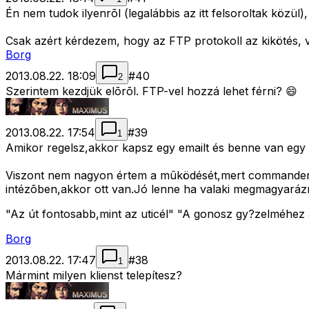
Én nem tudok ilyenrõl (legalábbis az itt felsoroltak közül)
Csak azért kérdezem, hogy az FTP protokoll az kikötés, 
Borg
2013.08.22. 18:09
#
40
2
Szerintem kezdjük elõrõl. FTP-vel hozzá lehet férni? 😄
2013.08.22. 17:54
#
39
1
Amikor regelsz,akkor kapsz egy emailt és benne van egy le
Viszont nem nagyon értem a mûködését,mert commanderbe
intézõben,akkor ott van.Jó lenne ha valaki megmagyaráz
"Az út fontosabb,mint az uticél" "A gonosz gy?zelméhez a
Borg
2013.08.22. 17:47
#
38
1
Mármint milyen klienst telepítesz?