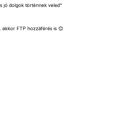
s jó dolgok történnek veled"
z, akkor FTP hozzáférés is 😊