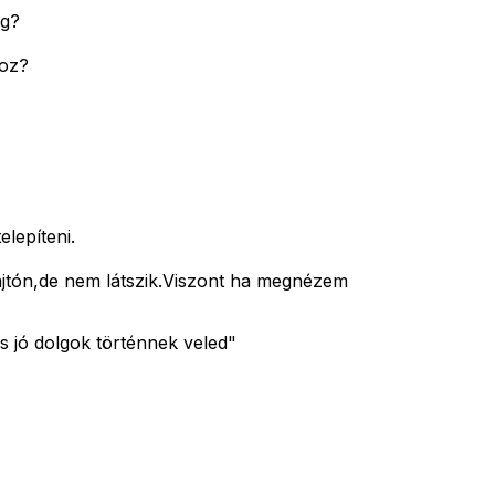
eg?
hoz?
lepíteni.
jtón,de nem látszik.Viszont ha megnézem
s jó dolgok történnek veled"