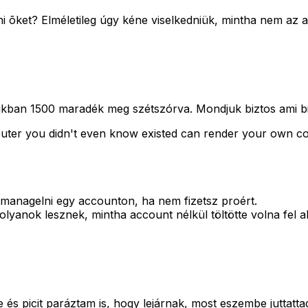
i õket? Elméletileg úgy kéne viselkedniük, mintha nem az ac
an 1500 maradék meg szétszórva. Mondjuk biztos ami bizto
omputer you didn't even know existed can render your own 
 managelni egy accounton, ha nem fizetsz proért.
olyanok lesznek, mintha account nélkül töltötte volna fel a
e és picit paráztam is, hogy lejárnak, most eszembe juttatta