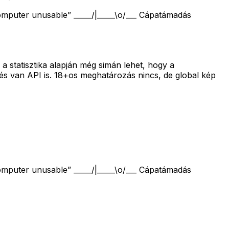
computer unusable” _____/|_____\o/___ Cápatámadás
statisztika alapján még simán lehet, hogy a
és van API is. 18+os meghatározás nincs, de global kép
computer unusable” _____/|_____\o/___ Cápatámadás