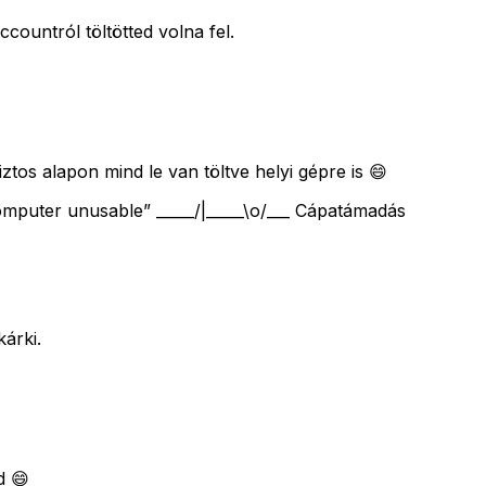
countról töltötted volna fel.
s alapon mind le van töltve helyi gépre is 😄
computer unusable” _____/|_____\o/___ Cápatámadás
kárki.
d 😄