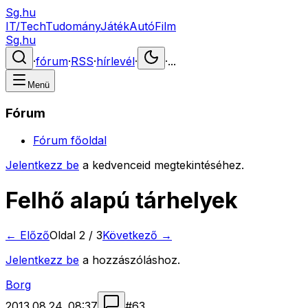
Sg.hu
IT/Tech
Tudomány
Játék
Autó
Film
Sg.hu
·
fórum
·
RSS
·
hírlevél
·
·
...
Menü
Fórum
Fórum főoldal
Jelentkezz be
a kedvenceid megtekintéséhez.
Felhő alapú tárhelyek
← Előző
Oldal
2
/
3
Következő →
Jelentkezz be
a hozzászóláshoz.
Borg
2013.08.24. 08:37
#
63