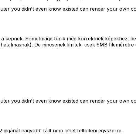
omputer you didn't even know existed can render your own 
a képnek. SomeImage tûnik még korrektnek képekhez, de a 
atalmasnak). De nincsenek limitek, csak 6MB fileméretre 
omputer you didn't even know existed can render your own 
 gigánál nagyobb fájlt nem lehet feltölteni egyszerre.