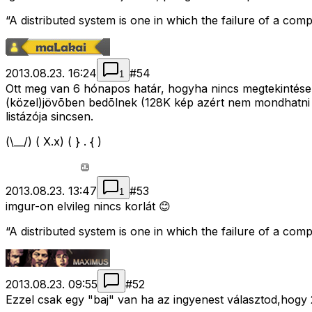
“A distributed system is one in which the failure of a c
2013.08.23. 16:24
#
54
1
Ott meg van 6 hónapos határ, hogyha nincs megtekintése 
(közel)jövõben bedõlnek (128K kép azért nem mondhatni h
listázója sincsen.
(\__/) ( X.x) ( } . { )
2013.08.23. 13:47
#
53
1
imgur-on elvileg nincs korlát 😊
“A distributed system is one in which the failure of a c
2013.08.23. 09:55
#
52
Ezzel csak egy "baj" van ha az ingyenest választod,hogy 2