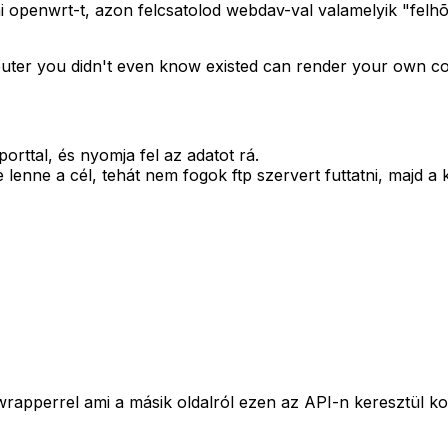
i openwrt-t, azon felcsatolod webdav-val valamelyik "felhõ
omputer you didn't even know existed can render your own 
orttal, és nyomja fel az adatot rá.
enne a cél, tehát nem fogok ftp szervert futtatni, majd a kö
wrapperrel ami a másik oldalról ezen az API-n keresztül k