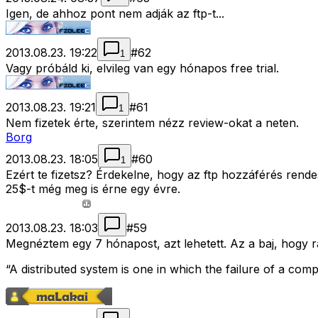
Igen, de ahhoz pont nem adják az ftp-t...
2013.08.23. 19:22
#
62
1
Vagy próbáld ki, elvileg van egy hónapos free trial.
2013.08.23. 19:21
#
61
1
Nem fizetek érte, szerintem nézz review-okat a neten.
Borg
2013.08.23. 18:05
#
60
1
Ezért te fizetsz? Érdekelne, hogy az ftp hozzáférés ren
25$-t még meg is érne egy évre.
2013.08.23. 18:03
#
59
Megnéztem egy 7 hónapost, azt lehetett. Az a baj, hogy 
“A distributed system is one in which the failure of a c