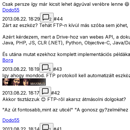
Csak persze így már kicsit lehet ágyúval verébre lenne 😄
Dodo55
2013.08.22. 18:29
#
44
2
Zárt az eszköz? Tehát FTP-n kívül más szóba sem jöhet, 
Azért kérdezem, mert a Drive-hoz van webes API, a doku
Java, PHP, JS, CLR (.NET), Python, Objective-C, Java/Da
És utána mutat ezekhoz komplett implementációs példáka
Borg
2013.08.22. 18:19
#
43
1
Igy ahogy mondod. FTP protokoll kell automatizált eszkö
2013.08.22. 18:17
#
42
Akkor tisztázzuk 😊 FTP-rõl akarsz átmásolni dolgokat?
"Az út fontosabb,mint az uticél" "A gonosz gy?zelméhez a
Dodo55
2013.08.22. 18:14
#
41
1