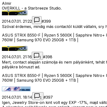
Almir
OVERKILL - a Starbreeze Studio.
2014.07.01. 21:22
#
399
Szóval érdemes, mindig más contactól küldit vállalni, sry 
ASUS STRIX B550-F | Ryzen 5 5600X | Sapphire Nitro+ 
760W | Samsung 970 EVO 250GB + 1TB |
2014.07.01. 21:16
#
398
1
Mert, contact alapján számolja és nem pályánként, tehát 
pályákra bónuszt ad.
ASUS STRIX B550-F | Ryzen 5 5600X | Sapphire Nitro+ 
760W | Samsung 970 EVO 250GB + 1TB |
2014.07.01. 18:14
#
397
1
Igen, Jewelry Store-on kint volt egy EXP -17%, majd vá