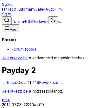
Sg.hu
IT/Tech
Tudomány
Játék
Autó
Film
Sg.hu
·
fórum
·
RSS
·
hírlevél
·
·
...
Menü
Fórum
Fórum főoldal
Jelentkezz be
a kedvenceid megtekintéséhez.
Payday 2
← Előző
Oldal
11
/
18
Következő →
Jelentkezz be
a hozzászóláshoz.
ntex
2014.07.03. 22:40
#
400