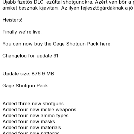
Újabb fizetõs DLC, ezúttal shotgunokra. Azért van bõr a 
amiket basznak kijavítani. Az ilyen fejlesztõgárdáknak a jó 
Heisters!
Finally we're live.
You can now buy the Gage Shotgun Pack here.
Changelog for update 31
Update size: 876,9 MB
Gage Shotgun Pack
Added three new shotguns
Added four new melee weapons
Added four new ammo types
Added four new masks
Added four new materials
Added four new patterns