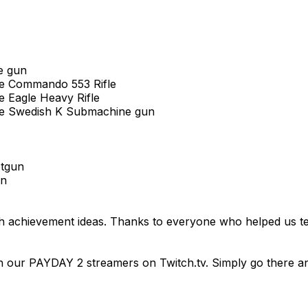
e gun
 the Commando 553 Rifle
he Eagle Heavy Rifle
r the Swedish K Submachine gun
otgun
un
 achievement ideas. Thanks to everyone who helped us test
r PAYDAY 2 streamers on Twitch.tv. Simply go there and e