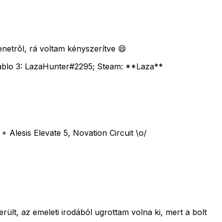
netrõl, rá voltam kényszerítve 😄
iablo 3: LazaHunter#2295; Steam: **Laza**
sis Elevate 5, Novation Circuit \o/
ült, az emeleti irodából ugrottam volna ki, mert a bolt