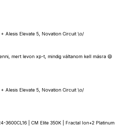
sis Elevate 5, Novation Circuit \o/
ni, mert levon xp-t, mindig váltanom kell másra 😄
sis Elevate 5, Novation Circuit \o/
600CL16 | CM Elite 350K | Fractal Ion+2 Platinum