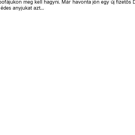
pofájukon meg kell hagyni. Már havonta jön egy új fizetõs
édes anyjukat azt...