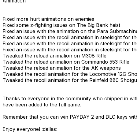
Animation
Fixed more hurt animations on enemies
Fixed some z-fighting issues on The Big Bank heist
Fixed an issue with the animation on the Para Submachin
Fixed an issue with the recoil animation in steelsight for
Fixed an issue with the recoil animation in steelsight for t
Fixed an issue with the recoil animation in steelsight fo
Tweaked the reload animation on M308 Rifle
Tweaked the reload animation on Commando 553 Rifle
Tweaked the reload animation for the AK weapons
Tweaked the recoil animation for the Locomotive 12G Sh
Tweaked the recoil animation for the Reinfeld 880 Shotg
Thanks to everyone in the community who chipped in with
have been added to the full game.
Remember that you can win PAYDAY 2 and DLC keys with ou
Enjoy everyone! ːdallasː