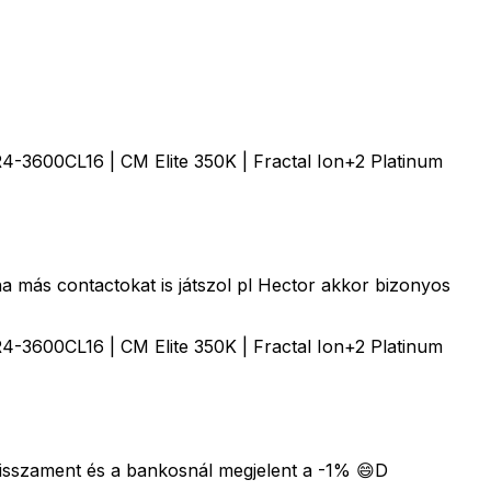
600CL16 | CM Elite 350K | Fractal Ion+2 Platinum
a más contactokat is játszol pl Hector akkor bizonyos
600CL16 | CM Elite 350K | Fractal Ion+2 Platinum
visszament és a bankosnál megjelent a -1% 😄D