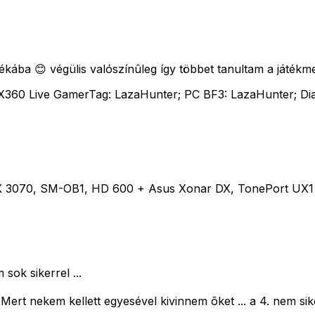
ába 😊 végülis valószínûleg így többet tanultam a játékme
un X360 Live GamerTag: LazaHunter; PC BF3: LazaHunter; D
0, SM-OB1, HD 600 + Asus Xonar DX, TonePort UX1 + Ale
sok sikerrel ...
ert nekem kellett egyesével kivinnem õket ... a 4. nem siker