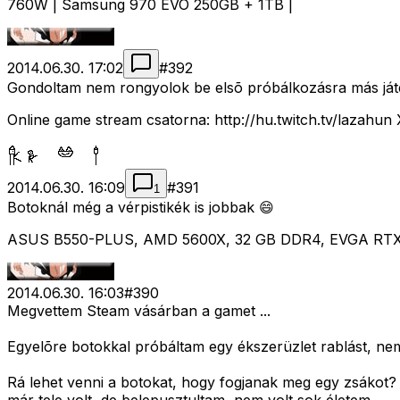
760W | Samsung 970 EVO 250GB + 1TB |
2014.06.30. 17:02
#
392
Gondoltam nem rongyolok be elsõ próbálkozásra más játék
Online game stream csatorna: http://hu.twitch.tv/lazah
2014.06.30. 16:09
#
391
1
Botoknál még a vérpistikék is jobbak 😄
ASUS B550-PLUS, AMD 5600X, 32 GB DDR4, EVGA RTX 307
2014.06.30. 16:03
#
390
Megvettem Steam vásárban a gamet ...
Egyelõre botokkal próbáltam egy ékszerüzlet rablást, nem 
Rá lehet venni a botokat, hogy fogjanak meg egy zsákot? M