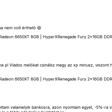
ha nem volt érthetõ 😄
Radeon 6650XT 8GB | HyperXRenegade Fury 2x16GB DDR4-3
ha pl Vlados melókat csinálsz megy az xp minusz, viszont h
Radeon 6650XT 8GB | HyperXRenegade Fury 2x16GB DDR4-3
ltottam valamelyik bankosra, azon nyomtam egyet, -5%-ra 