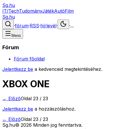
Sg.hu
IT/Tech
Tudomány
Játék
Autó
Film
Sg.hu
·
fórum
·
RSS
·
hírlevél
·
·
...
Menü
Fórum
Fórum főoldal
Jelentkezz be
a kedvenceid megtekintéséhez.
XBOX ONE
← Előző
Oldal
23
/
23
Jelentkezz be
a hozzászóláshoz.
← Előző
Oldal
23
/
23
Sg
.hu
©
2026
Minden jog fenntartva.