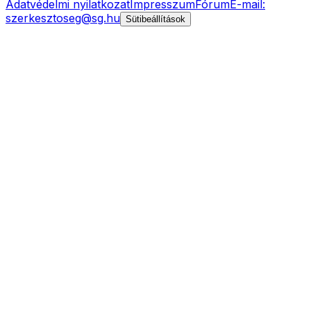
Adatvédelmi nyilatkozat
Impresszum
Fórum
E-mail:
szerkesztoseg@sg.hu
Sütibeállítások