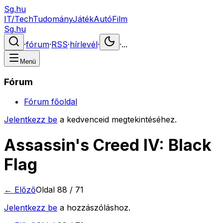
Sg.hu
IT/Tech
Tudomány
Játék
Autó
Film
Sg.hu
·
fórum
·
RSS
·
hírlevél
·
·
...
Menü
Fórum
Fórum főoldal
Jelentkezz be
a kedvenceid megtekintéséhez.
Assassin's Creed IV: Black
Flag
← Előző
Oldal
88
/
71
Jelentkezz be
a hozzászóláshoz.