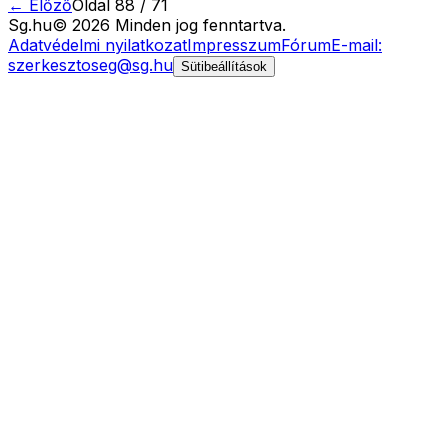
← Előző
Oldal
88
/
71
Sg
.hu
©
2026
Minden jog fenntartva.
Adatvédelmi nyilatkozat
Impresszum
Fórum
E-mail:
szerkesztoseg@sg.hu
Sütibeállítások