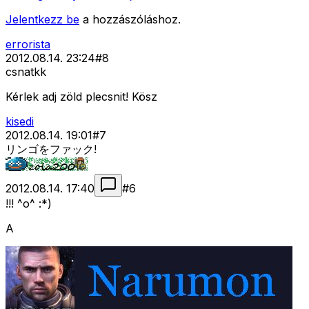
Jelentkezz be
a hozzászóláshoz.
errorista
2012.08.14. 23:24
#
8
csnatkk
Kérlek adj zöld plecsnit! Kösz
kisedi
2012.08.14. 19:01
#
7
リンゴをファック!
2012.08.14. 17:40
#
6
!!! ^o^ :*)
A