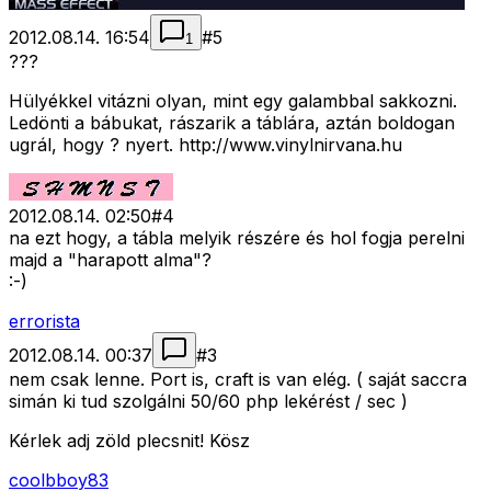
2012.08.14. 16:54
#
5
1
???
Hülyékkel vitázni olyan, mint egy galambbal sakkozni.
Ledönti a bábukat, rászarik a táblára, aztán boldogan
ugrál, hogy ? nyert. http://www.vinylnirvana.hu
2012.08.14. 02:50
#
4
na ezt hogy, a tábla melyik részére és hol fogja perelni
majd a "harapott alma"?
:-)
errorista
2012.08.14. 00:37
#
3
nem csak lenne. Port is, craft is van elég. ( saját saccra
simán ki tud szolgálni 50/60 php lekérést / sec )
Kérlek adj zöld plecsnit! Kösz
coolbboy83