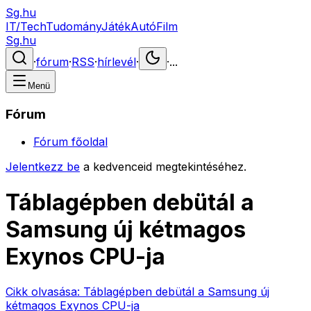
Sg.hu
IT/Tech
Tudomány
Játék
Autó
Film
Sg.hu
·
fórum
·
RSS
·
hírlevél
·
·
...
Menü
Fórum
Fórum főoldal
Jelentkezz be
a kedvenceid megtekintéséhez.
Táblagépben debütál a
Samsung új kétmagos
Exynos CPU-ja
Cikk olvasása:
Táblagépben debütál a Samsung új
kétmagos Exynos CPU-ja