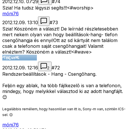
2012.12.10. 07:29
#
74
1
Szia! Ha tudsz légyszi segíts!!!<#worship>
móni76
2012.12.09. 13:10
#
73
Szia! Köszönöm a választ! De leírnád részletesebben
mert nekem olyan van hogy beállítások-hang- tlefon
csengõhangja és ennyi!Ott az sd kártyát nem találom
csak a telefonom saját csengõhangjait! Valamit
elnéztem? Köszönöm a választ!<#wave>
2012.12.09. 12:16
#
72
2
Rendszerbeállítások - Hang - Csengõhang.
Feljön egy ablak, ha több fájlkezelõ is van a telefonon,
mindegy, hogy melyikkel választod ki az adott hangfájlt.
😊
Legalábbis remélem, hogy hasonlóan van itt is, Sony-m van, szintén ICS-
sel. 😊
móni76