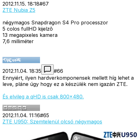
2012.11.15. 18:18
#
67
ZTE Nubia Z5
négymagos Snapdragon S4 Pro processzor
5 colos fullHD kijelzõ
13 megapixeles kamera
7,6 milliméter
2012.11.04. 18:35
#
66
Ennyiért, ilyen hardverkomponensek mellett híg lehet a
leve, pláne úgy hogy ez a készülék nem igazán ZTE.
És elvileg a qHD is csak 800×480.
2012.11.04. 11:16
#
65
ZTE U950: Szemtelenül olcsó négymagos