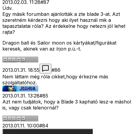
2013.02.03. 11:28
#
87
Üdv.
Egy másik forumban ajánlották a zte blade 3-at. Azt
szeretném kérdezni hogy aki ilyet használ mik a
tapasztalatai róla? Az érdekelne hogy netezni jól lehet
rajta?
Dragon ball és Sailor moon os kártyákat/figurákat
keresek, akinek van az írjon p.ü.-t.
2013.01.31. 18:55
#
86
Nem láttam még róla cikket,hogy érkezne más
szolgáltatóhoz.
2013.01.31. 13:28
#
85
Azt nem tudjátok, hogy a Blade 3 kapható lesz-e máshol
is, vagy csak telenornál?
2013.01.11. 10:00
#
84