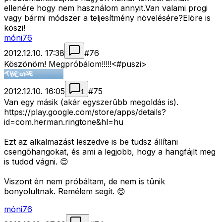
ellenére hogy nem használom annyit.Van valami progi
vagy bármi módszer a teljesítmény növelésére?Elöre is
köszi!
móni76
2012.12.10. 17:38
#
76
Köszönöm! Megpróbálom!!!!!<#puszi>
2012.12.10. 16:05
#
75
1
Van egy másik (akár egyszerûbb megoldás is).
https://play.google.com/store/apps/details?
id=com.herman.ringtone&hl=hu
Ezt az alkalmazást leszedve is be tudsz állítani
csengõhangokat, és ami a legjobb, hogy a hangfájlt meg
is tudod vágni. 😊
Viszont én nem próbáltam, de nem is tûnik
bonyolultnak. Remélem segít. 😊
móni76