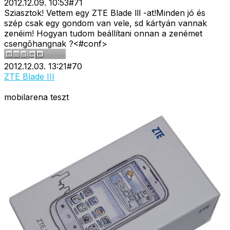
2012.12.09. 10:53
#
71
Sziasztok! Vettem egy ZTE Blade lll -at!Minden jó és
szép csak egy gondom van vele, sd kártyán vannak
zenéim! Hogyan tudom beállítani onnan a zenémet
csengõhangnak ?<#conf>
2012.12.03. 13:21
#
70
ZTE Blade III
mobilarena teszt