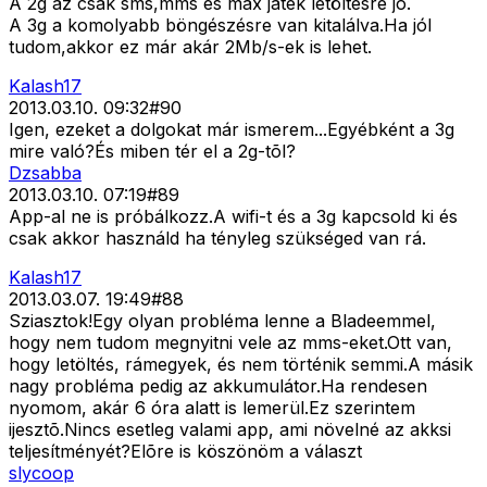
A 2g az csak sms,mms és max játék letöltésre jó.
A 3g a komolyabb böngészésre van kitalálva.Ha jól
tudom,akkor ez már akár 2Mb/s-ek is lehet.
Kalash17
2013.03.10. 09:32
#
90
Igen, ezeket a dolgokat már ismerem...Egyébként a 3g
mire való?És miben tér el a 2g-tõl?
Dzsabba
2013.03.10. 07:19
#
89
App-al ne is próbálkozz.A wifi-t és a 3g kapcsold ki és
csak akkor használd ha tényleg szükséged van rá.
Kalash17
2013.03.07. 19:49
#
88
Sziasztok!Egy olyan probléma lenne a Bladeemmel,
hogy nem tudom megnyitni vele az mms-eket.Ott van,
hogy letöltés, rámegyek, és nem történik semmi.A másik
nagy probléma pedig az akkumulátor.Ha rendesen
nyomom, akár 6 óra alatt is lemerül.Ez szerintem
ijesztõ.Nincs esetleg valami app, ami növelné az akksi
teljesítményét?Elõre is köszönöm a választ
slycoop