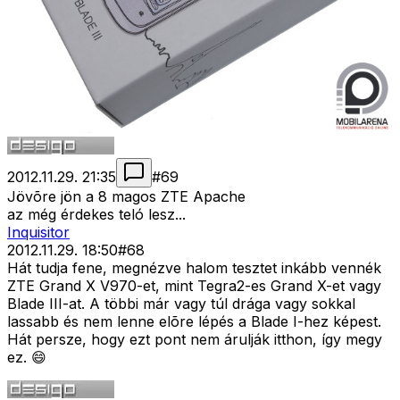
2012.11.29. 21:35
#
69
Jövõre jön a 8 magos ZTE Apache
az még érdekes teló lesz...
Inquisitor
2012.11.29. 18:50
#
68
Hát tudja fene, megnézve halom tesztet inkább vennék
ZTE Grand X V970-et, mint Tegra2-es Grand X-et vagy
Blade III-at. A többi már vagy túl drága vagy sokkal
lassabb és nem lenne elõre lépés a Blade I-hez képest.
Hát persze, hogy ezt pont nem árulják itthon, így megy
ez. 😄