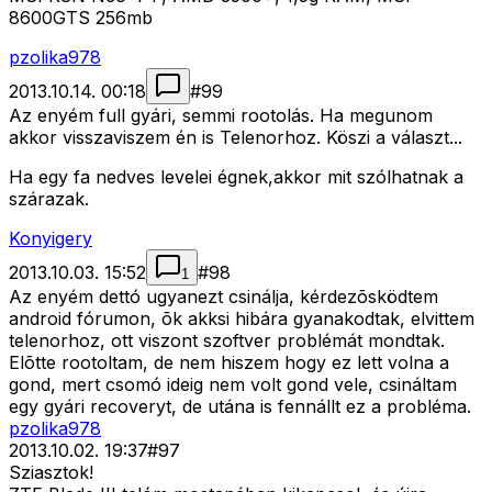
8600GTS 256mb
pzolika978
2013.10.14. 00:18
#
99
Az enyém full gyári, semmi rootolás. Ha megunom
akkor visszaviszem én is Telenorhoz. Köszi a választ...
Ha egy fa nedves levelei égnek,akkor mit szólhatnak a
szárazak.
Konyigery
2013.10.03. 15:52
#
98
1
Az enyém dettó ugyanezt csinálja, kérdezõsködtem
android fórumon, õk akksi hibára gyanakodtak, elvittem
telenorhoz, ott viszont szoftver problémát mondtak.
Elõtte rootoltam, de nem hiszem hogy ez lett volna a
gond, mert csomó ideig nem volt gond vele, csináltam
egy gyári recoveryt, de utána is fennállt ez a probléma.
pzolika978
2013.10.02. 19:37
#
97
Sziasztok!