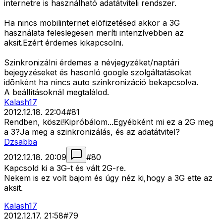
internetre is használható adatátviteli rendszer.
Ha nincs mobilinternet elõfizetésed akkor a 3G
használata feleslegesen meríti intenzívebben az
aksit.Ezért érdemes kikapcsolni.
Szinkronizálni érdemes a névjegyzéket/naptári
bejegyzéseket és hasonló google szolgáltatásokat
idõnként ha nincs auto szinkronizáció bekapcsolva.
A beállításoknál megtalálod.
Kalash17
2012.12.18. 22:04
#
81
Rendben, köszi!Kipróbálom...Egyébként mi ez a 2G meg
a 3?Ja meg a szinkronizálás, és az adatátvitel?
Dzsabba
2012.12.18. 20:09
#
80
Kapcsold ki a 3G-t és vált 2G-re.
Nekem is ez volt bajom és úgy néz ki,hogy a 3G ette az
aksit.
Kalash17
2012.12.17. 21:58
#
79