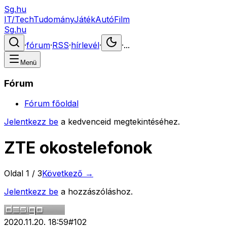
Sg.hu
IT/Tech
Tudomány
Játék
Autó
Film
Sg.hu
·
fórum
·
RSS
·
hírlevél
·
·
...
Menü
Fórum
Fórum főoldal
Jelentkezz be
a kedvenceid megtekintéséhez.
ZTE okostelefonok
Oldal
1
/
3
Következő →
Jelentkezz be
a hozzászóláshoz.
2020.11.20. 18:59
#
102