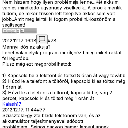
Nem hiszem hogy ilyen problémája lenne...Két akksim
van és mindkettö ugyanugy viselkedik...A progik meritik
tudom, de mikor frissen lett telepitve akkor sem volt
jobb..Amit meg leirtál ki fogom probálni.Köszönöm a
segítséget!
2012.12.17. 16:18
#
78
Mennyi idõs az aksija?
Lehet valamelyik program meríti,nézd meg miket raktál
fel legutóbb.
Plusz még ezt megpróbálhatod:
1) Kapcsold be a telefont és töltsd 8 órán át vagy tovább
2) Húzd le a telefont a töltõrõl, kapcsold ki és töltsd még
1 órán át
3) Húzd le a telefont a töltõrõl, kapcsold be, várj 2
percet, kapcsold ki és töltsd még 1 órán át
Kalash17
2012.12.17. 11:44
#
77
Sziasztok!Egy zte blade telefonom van, és az
akkumulátor teljesìtményével adódott
problémám...Sajnos nagyon hamar lemeül annak