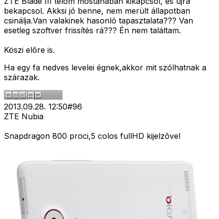
ZTE Blade III telóm mostanában kikapcsol, és újra
bekapcsol. Akksi jó benne, nem merült állapotban
csinálja.Van valakinek hasonló tapasztalata??? Van
esetleg szoftver frissítés rá??? Én nem találtam.
Köszi elõre is.
Ha egy fa nedves levelei égnek,akkor mit szólhatnak a
szárazak.
2013.09.28. 12:50
#
96
ZTE Nubia
Snapdragon 800 proci,5 colos fullHD kijelzõvel