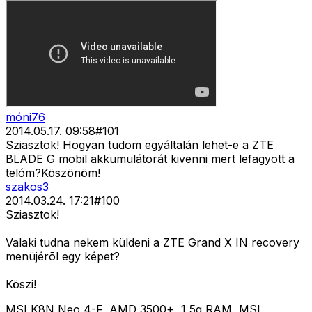
móni76
2014.05.17. 09:58
#
101
Sziasztok! Hogyan tudom egyáltalán lehet-e a ZTE
BLADE G mobil akkumulátorát kivenni mert lefagyott a
telóm?Köszönöm!
szakos3
2014.03.24. 17:21
#
100
Sziasztok!
Valaki tudna nekem küldeni a ZTE Grand X IN recovery
menüjérõl egy képet?
Köszi!
MSI K8N Neo 4-F, AMD 3500+, 1,5g RAM, MSI