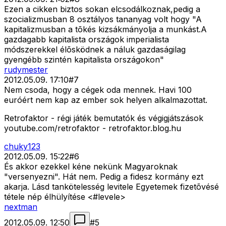
Ezen a cikken biztos sokan elcsodálkoznak,pedig a
szocializmusban 8 osztályos tananyag volt hogy "A
kapitalizmusban a tõkés kizsákmányolja a munkást.A
gazdagabb kapitalista országok imperialista
módszerekkel élõsködnek a náluk gazdaságilag
gyengébb szintén kapitalista országokon"
rudymester
2012.05.09. 17:10
#
7
Nem csoda, hogy a cégek oda mennek. Havi 100
euróért nem kap az ember sok helyen alkalmazottat.
Retrofaktor - régi játék bemutatók és végigjátszások
youtube.com/retrofaktor - retrofaktor.blog.hu
chuky123
2012.05.09. 15:22
#
6
És akkor ezekkel kéne nekünk Magyaroknak
"versenyezni". Hát nem. Pedig a fidesz kormány ezt
akarja. Lásd tankötelesség levitele Egyetemek fizetõvésé
tétele nép élhülyítése <#levele>
nextman
2012.05.09. 12:50
#
5