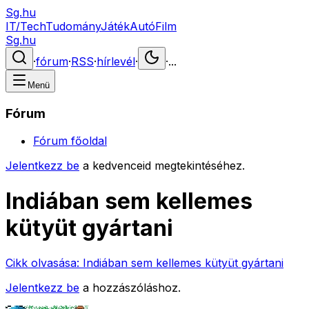
Sg.hu
IT/Tech
Tudomány
Játék
Autó
Film
Sg.hu
·
fórum
·
RSS
·
hírlevél
·
·
...
Menü
Fórum
Fórum főoldal
Jelentkezz be
a kedvenceid megtekintéséhez.
Indiában sem kellemes
kütyüt gyártani
Cikk olvasása:
Indiában sem kellemes kütyüt gyártani
Jelentkezz be
a hozzászóláshoz.