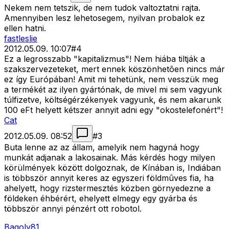
Nekem nem tetszik, de nem tudok valtoztatni rajta.
Amennyiben lesz lehetosegem, nyilvan probalok ez
ellen hatni.
fastleslie
2012.05.09. 10:07
#
4
Ez a legrosszabb "kapitalizmus"! Nem hiába tiltják a
szakszervezeteket, mert ennek köszönhetõen nincs már
ez így Európában! Amit mi tehetünk, nem vesszük meg
a termékét az ilyen gyártónak, de mivel mi sem vagyunk
túlfizetve, költségérzékenyek vagyunk, és nem akarunk
100 eFt helyett kétszer annyit adni egy "okostelefonért"!
Cat
2012.05.09. 08:52
#
3
Buta lenne az az állam, amelyik nem hagyná hogy
munkát adjanak a lakosainak. Más kérdés hogy milyen
körülmények között dolgoznak, de Kínában is, Indiában
is többször annyit keres az egyszeri földmûves fia, ha
ahelyett, hogy rizstermesztés közben görnyedezne a
földeken éhbérért, ehelyett elmegy egy gyárba és
többször annyi pénzért ott robotol.
Bagoly81