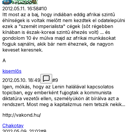
2012.05.11. 16:58
#
10
Itt most az a baj, hogy indiában eddig afrikai szintû
éhínségek is voltak mielõtt nem kezdtek el odatelepülni
ezek a "szemét imperialista" cégek (sõt régebben
kínában is észak-koreai szintû éhezés volt) ... és
gondolom 10 év múlva majd az afrikai munkásokat
fogjuk sajnálni, akik bár nem éheznek, de nagyon
keveset keresnek.
A
kisemlős
2012.05.10. 18:49
#
9
Igen, mókás, hogy az Lenin halálával kapcsolatos
topicban, egy emberként fujjogtak a kommunista
diktatúra vezetõi ellen, személyükön át bírálva azt a
rendszert. Most meg a kapitalizmus nem tetszik nekik...
http://vakond.hu/
Chakotay
2012.05.09. 21:02
#
8