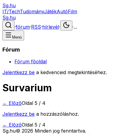
Sg.hu
IT/Tech
Tudomány
Játék
Autó
Film
Sg.hu
·
fórum
·
RSS
·
hírlevél
·
·
...
Menü
Fórum
Fórum főoldal
Jelentkezz be
a kedvenceid megtekintéséhez.
Survarium
← Előző
Oldal
5
/
4
Jelentkezz be
a hozzászóláshoz.
← Előző
Oldal
5
/
4
Sg
.hu
©
2026
Minden jog fenntartva.