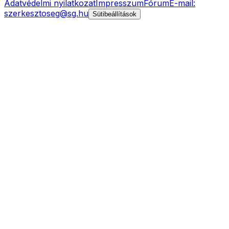
Adatvédelmi nyilatkozat
Impresszum
Fórum
E-mail:
szerkesztoseg@sg.hu
Sütibeállítások