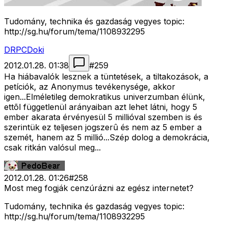
Tudomány, technika és gazdaság vegyes topic:
http://sg.hu/forum/tema/1108932295
DRPCDoki
2012.01.28. 01:38
#
259
Ha hiábavalók lesznek a tüntetések, a tiltakozások, a
petíciók, az Anonymus tevékenysége, akkor
igen...Elméletileg demokratikus univerzumban élünk,
ettõl függetlenül arányaiban azt lehet látni, hogy 5
ember akarata érvényesül 5 millióval szemben is és
szerintük ez teljesen jogszerû és nem az 5 ember a
szemét, hanem az 5 millió...Szép dolog a demokrácia,
csak ritkán valósul meg...
2012.01.28. 01:26
#
258
Most meg fogják cenzúrázni az egész internetet?
Tudomány, technika és gazdaság vegyes topic:
http://sg.hu/forum/tema/1108932295