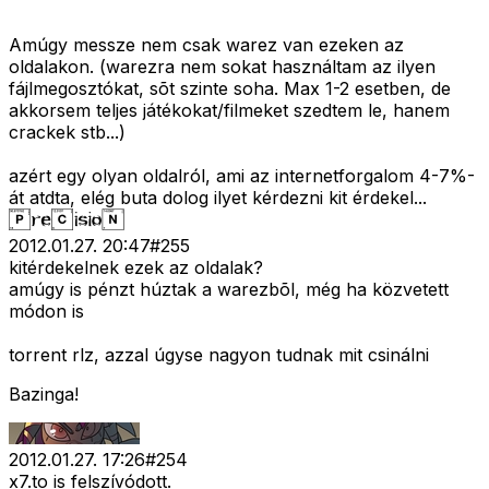
Amúgy messze nem csak warez van ezeken az
oldalakon. (warezra nem sokat használtam az ilyen
fájlmegosztókat, sõt szinte soha. Max 1-2 esetben, de
akkorsem teljes játékokat/filmeket szedtem le, hanem
crackek stb...)
azért egy olyan oldalról, ami az internetforgalom 4-7%-
át atdta, elég buta dolog ilyet kérdezni kit érdekel...
2012.01.27. 20:47
#
255
kitérdekelnek ezek az oldalak?
amúgy is pénzt húztak a warezbõl, még ha közvetett
módon is
torrent rlz, azzal úgyse nagyon tudnak mit csinálni
Bazinga!
2012.01.27. 17:26
#
254
x7.to is felszívódott.