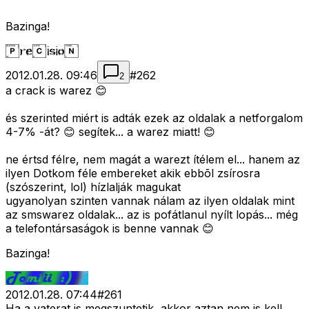
Bazinga!
2012.01.28. 09:46
#
262
2
a crack is warez 😊
és szerinted miért is adták ezek az oldalak a netforgalom
4-7% -át? 😊 segítek... a warez miatt! 😊
ne értsd félre, nem magát a warezt ítélem el... hanem az
ilyen Dotkom féle embereket akik ebbõl zsírosra
(szószerint, lol) hízlalják magukat
ugyanolyan szinten vannak nálam az ilyen oldalak mint
az smswarez oldalak... az is pofátlanul nyílt lopás... még
a telefontársaságok is benne vannak 😊
Bazinga!
2012.01.28. 07:44
#
261
Ha a vaterat is megszuntetik, akkor aztan nem is kell