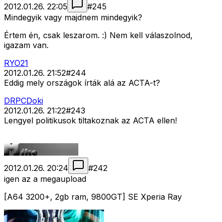
2012.01.26. 22:05
#
245
Mindegyik vagy majdnem mindegyik?
Értem én, csak leszarom. :) Nem kell válaszolnod,
igazam van.
RYO21
2012.01.26. 21:52
#
244
Eddig mely országok írták alá az ACTA-t?
DRPCDoki
2012.01.26. 21:22
#
243
Lengyel politikusok tiltakoznak az ACTA ellen!
2012.01.26. 20:24
#
242
igen az a megaupload
[A64 3200+, 2gb ram, 9800GT] SE Xperia Ray