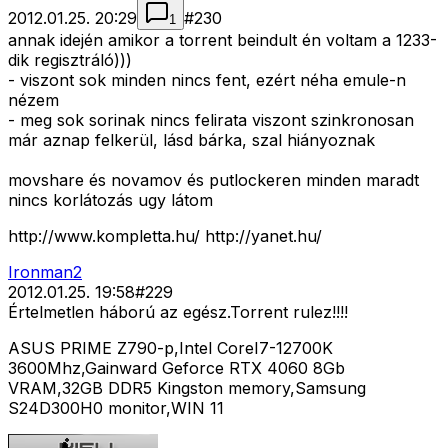
2012.01.25. 20:29
#
230
1
annak idején amikor a torrent beindult én voltam a 1233-
dik regisztráló)))
- viszont sok minden nincs fent, ezért néha emule-n
nézem
- meg sok sorinak nincs felirata viszont szinkronosan
már aznap felkerül, lásd bárka, szal hiányoznak
movshare és novamov és putlockeren minden maradt
nincs korlátozás ugy látom
http://www.kompletta.hu/ http://yanet.hu/
Ironman2
2012.01.25. 19:58
#
229
Értelmetlen háború az egész.Torrent rulez!!!!
ASUS PRIME Z790-p,Intel CoreI7-12700K
3600Mhz,Gainward Geforce RTX 4060 8Gb
VRAM,32GB DDR5 Kingston memory,Samsung
S24D300H0 monitor,WIN 11