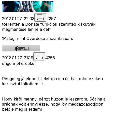
2012.01.27. 22:03
#
257
1
torrenten a Donate funkciók szerinted kiskutyák
megmentése lenne a cél?
:Pislog, mint Overdose a szántásban:
2012.01.27. 21:19
#
256
1
engem pl érdekel!
Rengeteg játékmod, telefon rom és hasonlót ezeken
keresztül töltöttem le.
Hogy kirõl mennyi pénzt húzott le leszarom. Sõt ha a
srácnak volt ennyi esze, hogy így meggazdagodjopn
belõle meg is érdemli.