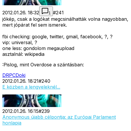
2012.01.26. 18:32
#
241
1
jókép, csak a logókat megcsinálhatták volna nagyobban,
mert jópárat fel sem ismerek.
fbi checking: google, twitter, gmail, facebook, ?, ?
vip: universal, ?
one less: gondolom megaupload
asztalnál: wikipedia
:Pislog, mint Overdose a szántásban:
DRPCDoki
2012.01.26. 18:21
#
240
E közben a lengyeleknél...
2012.01.26. 16:15
#
239
Anonymous újabb célpontja: az Európai Parlament
honlapja