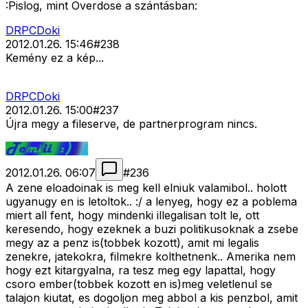
:Pislog, mint Overdose a szántásban:
DRPCDoki
2012.01.26. 15:46
#
238
Kemény ez a kép...
DRPCDoki
2012.01.26. 15:00
#
237
Újra megy a fileserve, de partnerprogram nincs.
2012.01.26. 06:07
#
236
A zene eloadoinak is meg kell elniuk valamibol.. holott
ugyanugy en is letoltok.. :/ a lenyeg, hogy ez a poblema
miert all fent, hogy mindenki illegalisan tolt le, ott
keresendo, hogy ezeknek a buzi politikusoknak a zsebe
megy az a penz is(tobbek kozott), amit mi legalis
zenekre, jatekokra, filmekre kolthetnenk.. Amerika nem
hogy ezt kitargyalna, ra tesz meg egy lapattal, hogy
csoro ember(tobbek kozott en is)meg veletlenul se
talajon kiutat, es dogoljon meg abbol a kis penzbol, amit