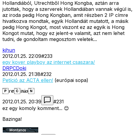
Hollandiából, Utrechtbõl Hong Kongba, aztán arra
jutottak, hogy a szerverek Hollandiában vannak végül is,
az iroda pedig Hong Kongban, amit részben 2 IP címre
hivatkozva mondtak, egyik Hollandiát mutatott, a másik
pedig Hong Kongot, most viszont ez az egyik is Hong
Kongot mutat, hogy ez jelent-e valamit, azt nem lehet
tudni, de gondoltam megosztom veletek...
kjhun
2012.01.25. 22:09
#
233
egy kover playboy az internet csaszara/
DRPCDoki
2012.01.25. 21:38
#
232
Petíció az ACTA ellen!
(európai sopa)
2012.01.25. 20:39
#
231
ez egy komoly komment... 😊
Bazinga!