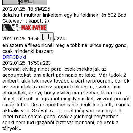
2012.01.25. 18:51
#
225
data.hu-t multkor linkeltem egy külföldinek, és 502 Bad
Gateway -t kapott 😄
2012.01.25. 16:55
#
224
1
én sztem a filesonicnál meg a többinél sincs nagy gond,
csak mindenki beszart
DRPCDoki
2012.01.25. 15:50
#
223
Oronnál elvileg nincs para, csak csekkolják az
accountokat, ami eltart pár napig és kész. Már tudok 2
embert, akiknek megy tovább a partnerprogram, bár õk
asszem írtak az orosz supportnak icq-n, övékét már
elfogadták, annyi, hogy elvileg nem szabad tölteni rá
filmet, játékot, programot meg ilyesmiket, viszont pornót
simán lehet. De a napokban is mindenki kifizetett, akinek
aktuális volt. Szóval az oronnál még van remény, ott
lehet nincs semmi gond, csak a jelenlegi helyzetben
senki nem tud igazából biztosat mondani, de ezek a
tények...