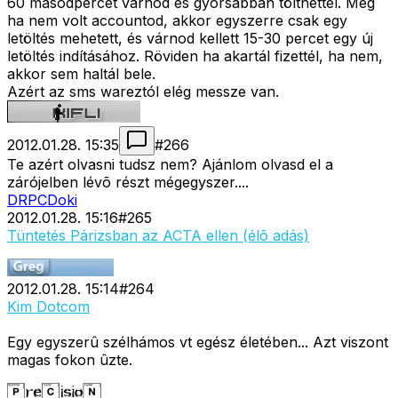
60 másodpercet várnod és gyorsabban tölthettél. Meg
ha nem volt accountod, akkor egyszerre csak egy
letöltés mehetett, és várnod kellett 15-30 percet egy új
letöltés indításához. Röviden ha akartál fizettél, ha nem,
akkor sem haltál bele.
Azért az sms wareztól elég messze van.
2012.01.28. 15:35
#
266
Te azért olvasni tudsz nem? Ajánlom olvasd el a
zárójelben lévõ részt mégegyszer....
DRPCDoki
2012.01.28. 15:16
#
265
Tüntetés Párizsban az ACTA ellen (élõ adás)
2012.01.28. 15:14
#
264
Kim Dotcom
Egy egyszerû szélhámos vt egész életében... Azt viszont
magas fokon ûzte.