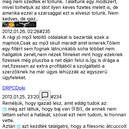
meg nem szedtek el tollunk. Talaltunk egy modszert,
mivel tolhetjuk az idot ilyen keves fizetes melett is, de
amerika ezzel a szarsaggal ezt is elveszi tolunk. Nem
kedves, de igaz..
2012.01.26. 02:28
#
235
A régi jó mp3 letöltõ oldalakat is bezárták ezek a
majmok.Csak az mp3 skull maradt amit ismerek.Tõlem
egy fillért sem fognak látni,inkább soha többet nem
hallgatok zenét,nem nézek filmeket mint hogy ezeknek
fizessek még pluszba a net díján felül is.Így is drága a
net,fizessen az extra profitjából a szolgáltató a
szerzõknek ha már úgyis lehúzzák az egyszerû
ügyfeleket.
DRPCDoki
2012.01.25. 23:20
#
234
Reméljük, hogy igazad lesz, amit eddig tudok az:
Itt
még azt láttuk, hogy baj van (FBI), de ennek nem
láttam sehol a hatását, szóval ezt nem tudom, ki honnan
vette.
Aztán
itt
azt kezdték találgatni, hogy a filesonic átcuccolt