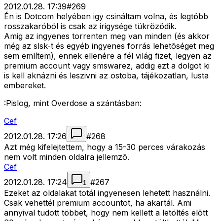
2012.01.28. 17:39
#
269
Én is Dotcom helyében igy csináltam volna, és legtöbb
rosszakaróból is csak az irigysége tükrözödik.
Amig az ingyenes torrenten meg van minden (és akkor
még az slsk-t és egyéb ingyenes forrás lehetõséget meg
sem említem), ennek ellenére a fél világ fizet, legyen az
premium account vagy smswarez, addig ezt a dolgot ki
is kell aknázni és leszivni az ostoba, tájékozatlan, lusta
embereket.
:Pislog, mint Overdose a szántásban:
Cef
2012.01.28. 17:26
#
268
Azt még kifelejtettem, hogy a 15-30 perces várakozás
nem volt minden oldalra jellemzõ.
Cef
2012.01.28. 17:24
#
267
1
Ezeket az oldalakat totál ingyenesen lehetett használni.
Csak vehettél premium accountot, ha akartál. Ami
annyival tudott többet, hogy nem kellett a letöltés elõtt