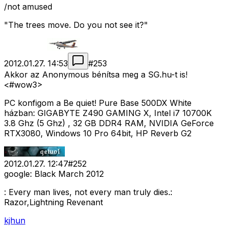
/not amused
"The trees move. Do you not see it?"
2012.01.27. 14:53
#
253
Akkor az Anonymous bénítsa meg a SG.hu-t is!
<#wow3>
PC konfigom a Be quiet! Pure Base 500DX White
házban: GIGABYTE Z490 GAMING X, Intel i7 10700K
3.8 Ghz (5 Ghz) , 32 GB DDR4 RAM, NVIDIA GeForce
RTX3080, Windows 10 Pro 64bit, HP Reverb G2
2012.01.27. 12:47
#
252
google: Black March 2012
: Every man lives, not every man truly dies.:
Razor,Lightning Revenant
kjhun