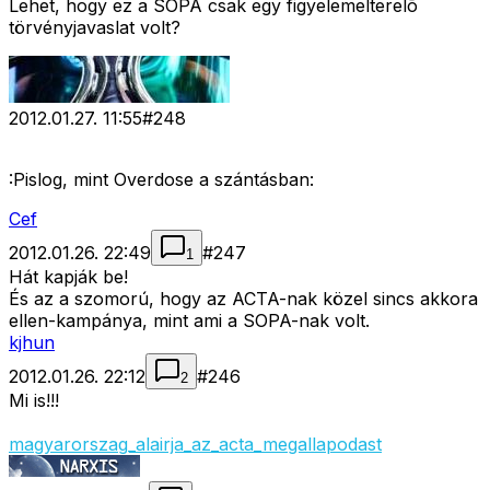
Lehet, hogy ez a SOPA csak egy figyelemelterelõ
törvényjavaslat volt?
2012.01.27. 11:55
#
248
:Pislog, mint Overdose a szántásban:
Cef
2012.01.26. 22:49
#
247
1
Hát kapják be!
És az a szomorú, hogy az ACTA-nak közel sincs akkora
ellen-kampánya, mint ami a SOPA-nak volt.
kjhun
2012.01.26. 22:12
#
246
2
Mi is!!!
magyarorszag_alairja_az_acta_megallapodast