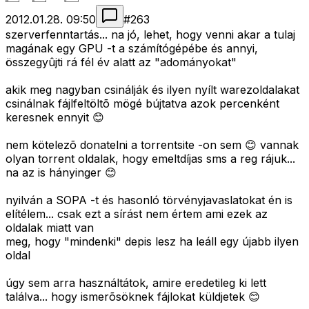
2012.01.28. 09:50
#
263
szerverfenntartás... na jó, lehet, hogy venni akar a tulaj
magának egy GPU -t a számítógépébe és annyi,
összegyûjti rá fél év alatt az "adományokat"
akik meg nagyban csinálják és ilyen nyílt warezoldalakat
csinálnak fájlfeltöltõ mögé bújtatva azok percenként
keresnek ennyit 😊
nem kötelezõ donatelni a torrentsite -on sem 😊 vannak
olyan torrent oldalak, hogy emeltdíjas sms a reg rájuk...
na az is hányinger 😊
nyilván a SOPA -t és hasonló törvényjavaslatokat én is
elítélem... csak ezt a sírást nem értem ami ezek az
oldalak miatt van
meg, hogy "mindenki" depis lesz ha leáll egy újabb ilyen
oldal
úgy sem arra használtátok, amire eredetileg ki lett
találva... hogy ismerõsöknek fájlokat küldjetek 😊