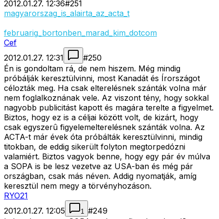
2012.01.27. 12:36
#
251
magyarorszag_is_alairta_az_acta_t
februarig_bortonben_marad_kim_dotcom
Cef
2012.01.27. 12:31
#
250
Én is gondoltam rá, de nem hiszem. Még mindig
próbálják keresztülvinni, most Kanadát és Írországot
célozták meg. Ha csak elterelésnek szánták volna már
nem foglalkoznának vele. Az viszont tény, hogy sokkal
nagyobb publicitást kapott és magára terelte a figyelmet.
Biztos, hogy ez is a céljai között volt, de kizárt, hogy
csak egyszerû figyelemelterelésnek szánták volna. Az
ACTA-t már évek óta próbálták keresztülvinni, mindig
titokban, de eddig sikerült folyton megtorpedózni
valamiért. Biztos vagyok benne, hogy egy pár év múlva
a SOPA is be lesz vezetve az USA-ban és még pár
országban, csak más néven. Addig nyomatják, amíg
keresztül nem megy a törvényhozáson.
RYO21
2012.01.27. 12:05
#
249
1