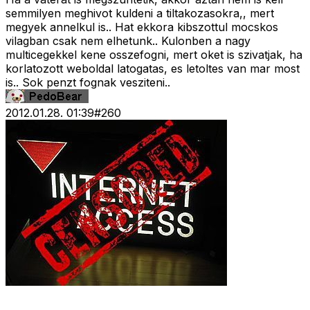
semmilyen meghivot kuldeni a tiltakozasokra,, mert
megyek annelkul is.. Hat ekkora kibszottul mocskos
vilagban csak nem elhetunk.. Kulonben a nagy
multicegekkel kene osszefogni, mert oket is szivatjak, ha
korlatozott weboldal latogatas, es letoltes van mar most
is.. Sok penzt fognak vesziteni..
2012.01.28. 01:39
#
260