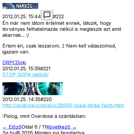
2012.01.25. 15:44
#
222
Én már nem látom értelmét ennek, látszik, hogy
törvényes felhatalmazás nélkül is megteszik azt amit
akarnak... :/
Értem én, csak leszarom. :) Nem kell válaszolnod,
igazam van.
DRPCDoki
2012.01.25. 15:39
#
221
STOP SOPA petíció!
2012.01.25. 14:35
#
220
http://acidcow.com/pics/28500-sopa-strike-facts.html
:Pislog, mint Overdose a szántásban:
← Előző
Oldal
6
/
11
Következő →
Sg
.hu
©
2026
Minden jog fenntartva.