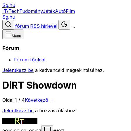
Sg.hu
IT/Tech
Tudomány
Játék
Autó
Film
Sg.hu
·
fórum
·
RSS
·
hírlevél
·
·
...
Menü
Fórum
Fórum főoldal
Jelentkezz be
a kedvenceid megtekintéséhez.
DiRT Showdown
Oldal
1
/
4
Következő →
Jelentkezz be
a hozzászóláshoz.