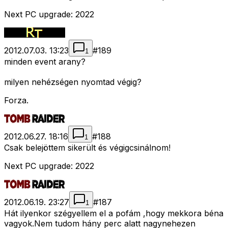
Next PC upgrade: 2022
2012.07.03. 13:23
#
189
1
minden event arany?
milyen nehézségen nyomtad végig?
Forza.
2012.06.27. 18:16
#
188
1
Csak belejöttem sikerült és végigcsinálnom!
Next PC upgrade: 2022
2012.06.19. 23:27
#
187
1
Hát ilyenkor szégyellem el a pofám ,hogy mekkora béna
vagyok.Nem tudom hány perc alatt nagynehezen