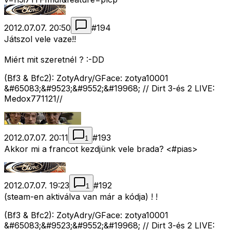
2012.07.07. 20:50
#
194
Játszol vele vaze!!
Miért mit szeretnél ? :-DD
(Bf3 & Bfc2): ZotyAdry/GFace: zotya10001
&#65083;&#9523;&#9552;&#19968; // Dirt 3-és 2 LIVE:
Medox771121//
2012.07.07. 20:11
#
193
1
Akkor mi a francot kezdjünk vele brada? <#pias>
2012.07.07. 19:23
#
192
1
(steam-en aktiválva van már a kódja) ! !
(Bf3 & Bfc2): ZotyAdry/GFace: zotya10001
&#65083;&#9523;&#9552;&#19968; // Dirt 3-és 2 LIVE: