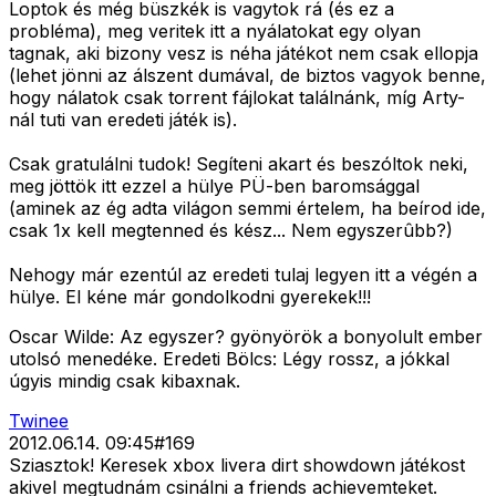
Loptok és még büszkék is vagytok rá (és ez a
probléma), meg veritek itt a nyálatokat egy olyan
tagnak, aki bizony vesz is néha játékot nem csak ellopja
(lehet jönni az álszent dumával, de biztos vagyok benne,
hogy nálatok csak torrent fájlokat találnánk, míg Arty-
nál tuti van eredeti játék is).
Csak gratulálni tudok! Segíteni akart és beszóltok neki,
meg jöttök itt ezzel a hülye PÜ-ben baromsággal
(aminek az ég adta világon semmi értelem, ha beírod ide,
csak 1x kell megtenned és kész... Nem egyszerûbb?)
Nehogy már ezentúl az eredeti tulaj legyen itt a végén a
hülye. El kéne már gondolkodni gyerekek!!!
Oscar Wilde: Az egyszer? gyönyörök a bonyolult ember
utolsó menedéke. Eredeti Bölcs: Légy rossz, a jókkal
úgyis mindig csak kibaxnak.
Twinee
2012.06.14. 09:45
#
169
Sziasztok! Keresek xbox livera dirt showdown játékost
akivel megtudnám csinálni a friends achievemteket.