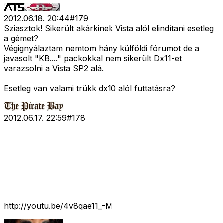
2012.06.18. 20:44
#
179
Sziasztok! Sikerült akárkinek Vista alól elindítani esetleg
a gémet?
Végignyálaztam nemtom hány külföldi fórumot de a
javasolt "KB...." packokkal nem sikerült Dx11-et
varazsolni a Vista SP2 alá.
Esetleg van valami trükk dx10 alól futtatásra?
2012.06.17. 22:59
#
178
http://youtu.be/4v8qae11_-M