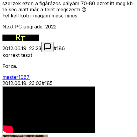
szerzek ezen a figárázos pályám 70-80 ezret itt meg kb
15 sec alatt már a felét megszerzi 😞
Fel kell kötni magam mese nincs.
Next PC upgrade: 2022
2012.06.19. 23:23
#
186
korrekt teszt
Forza.
mester1987
2012.06.19. 23:03
#
185