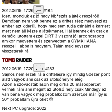
2012.06.19. 17:26
#
184
Igen, mondjuk ez jó nagy kib*szás a játék részérõl!
Demóban nem volt benne ez a driftes rész megveszi az
ember azt kiderül, hogy meg sem tudja csinálni a karriert
mert nem áll kézre a játékmenet. Hál istennek én csak a
demóig jutottam ezzel DiRT 3 viszont jól arconcsapott
amikor megvettem és szenvedtem a GYMKHANA
résszel... abba is hagytam. Talán majd egyszer
visszatérek rá.
2012.06.19. 17:20
#
183
1
Sajnos nem érzek rá a driftelésre így mindig 80ezer pont
alatt vagyok ami csak az utolsóhelyre elég.
Azon a szovacstábláson meg cirka 20 másodpercet
vernek rám ami megint az utolsó hely csak.Mindegy ez
van béna vagyok még próbálkozom azért,de már így is
50* próbáltam újra õket 😞
Next PC upgrade: 2022