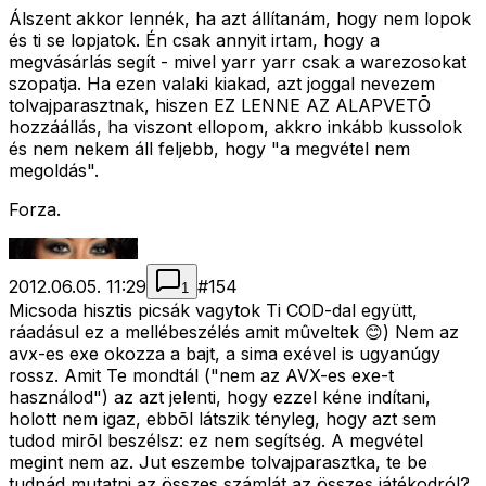
Álszent akkor lennék, ha azt állítanám, hogy nem lopok
és ti se lopjatok. Én csak annyit irtam, hogy a
megvásárlás segít - mivel yarr yarr csak a warezosokat
szopatja. Ha ezen valaki kiakad, azt joggal nevezem
tolvajparasztnak, hiszen EZ LENNE AZ ALAPVETÕ
hozzáállás, ha viszont ellopom, akkro inkább kussolok
és nem nekem áll feljebb, hogy "a megvétel nem
megoldás".
Forza.
2012.06.05. 11:29
#
154
1
Micsoda hisztis picsák vagytok Ti COD-dal együtt,
ráadásul ez a mellébeszélés amit mûveltek 😊) Nem az
avx-es exe okozza a bajt, a sima exével is ugyanúgy
rossz. Amit Te mondtál ("nem az AVX-es exe-t
használod") az azt jelenti, hogy ezzel kéne indítani,
holott nem igaz, ebbõl látszik tényleg, hogy azt sem
tudod mirõl beszélsz: ez nem segítség. A megvétel
megint nem az. Jut eszembe tolvajparasztka, te be
tudnád mutatni az összes számlát az összes játékodról?