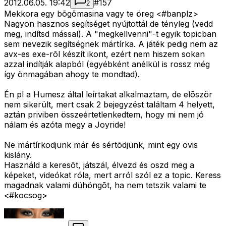
2012.06.05. 19:42
#
157
2
Mekkora egy bõgõmasina vagy te öreg <#banplz>
Nagyon hasznos segítséget nyújtottál de tényleg (vedd
meg, indítsd mással). A "megkellvenni"-t egyik topicban
sem nevezik segítségnek mártírka. A játék pedig nem az
avx-es exe-rõl készít ikont, ezért nem hiszem sokan
azzal indítják alapból (egyébként anélkül is rossz még
így önmagában ahogy te mondtad).
Én pl a Humesz által leírtakat alkalmaztam, de elõször
nem sikerült, mert csak 2 bejegyzést találtam 4 helyett,
aztán priviben összeértetlenkedtem, hogy mi nem jó
nálam és azóta megy a Joyride!
Ne mártírkodjunk már és sértõdjünk, mint egy ovis
kislány.
Használd a keresõt, játszál, élvezd és oszd meg a
képeket, videókat róla, mert arról szól ez a topic. Keress
magadnak valami dühöngõt, ha nem tetszik valami te
<#kocsog>