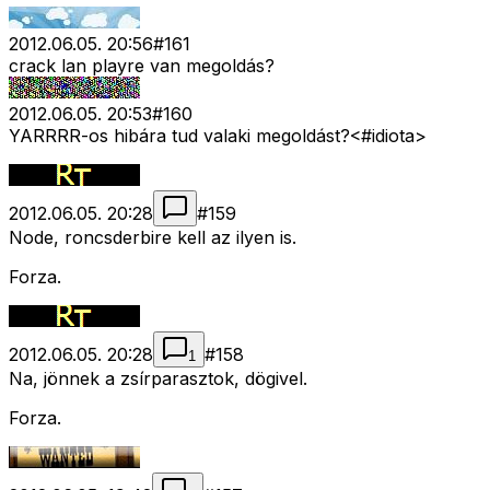
2012.06.05. 20:56
#
161
crack lan playre van megoldás?
2012.06.05. 20:53
#
160
YARRRR-os hibára tud valaki megoldást?<#idiota>
2012.06.05. 20:28
#
159
Node, roncsderbire kell az ilyen is.
Forza.
2012.06.05. 20:28
#
158
1
Na, jönnek a zsírparasztok, dögivel.
Forza.