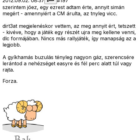
2012.09.02. 08:37
#
197
szerintem jóez, egy ezrest adtam érte, annyit simán
megért - amennyiért a CM árulta, az tnyleg vicc.
dirt3at megjelenéskor vettem, az meg annyit ért, tetszett
- kivéve, hogy a játék egy részét ujra meg kellene venni,
dlc formájában. Nincs más rallyjáték, így manapság az a
legjobb.
A gyíkhamás buzulás tényleg nagyon gáz, szerencsére
lerántod a nehézséget easyre és fél perc alatt túl vagy
rajta.
Forza.