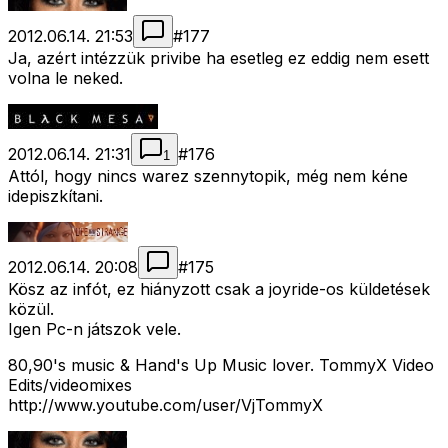
2012.06.14. 21:53
#
177
Ja, azért intézzük privibe ha esetleg ez eddig nem esett
volna le neked.
2012.06.14. 21:31
#
176
1
Attól, hogy nincs warez szennytopik, még nem kéne
idepiszkítani.
2012.06.14. 20:08
#
175
Kösz az infót, ez hiányzott csak a joyride-os küldetések
közül.
Igen Pc-n játszok vele.
80,90's music & Hand's Up Music lover. TommyX Video
Edits/videomixes
http://www.youtube.com/user/VjTommyX