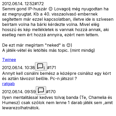
2012.06.14. 12:52
#
172
Semmi gond IP-huszár 😊 Lovagolj még nyugodtan ha
az megnyugtat. Kb a 40. visszaolvasó embernek
segítettem már ezzel kapcsolatban, illetve ide is szívesen
beírtam volna ha bárki kérdezte volna. Mivel elég
hosszú és kép mellékletek is vannak hozzá annak, aki
esetleg nem ért hozzá annyira, ezért nem tettem.
De ezt már megírtam "neked" is 😊)
A játék-vétel és letöltés más topic. (mint mindig)
Twinee
2012.06.14. 10:38
#
171
1
Annyit kell csinálni bemész a középre csinálsz egy kört
és aztán távozol belõle. Pc-n játszol ?
ratgab
2012.06.14. 09:59
#
170
Ilyen mentalitással kedves tolvaj banda (Te, Chamelia és
Humesz) csak szólok nem lenne 1 darab játék sem ,amit
lewarezolhatnátok.