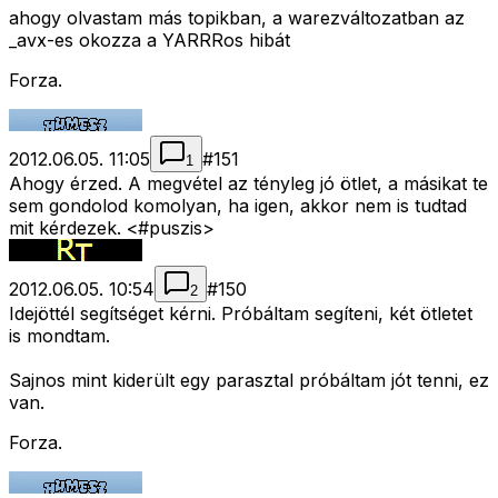
ahogy olvastam más topikban, a warezváltozatban az
_avx-es okozza a YARRRos hibát
Forza.
2012.06.05. 11:05
#
151
1
Ahogy érzed. A megvétel az tényleg jó ötlet, a másikat te
sem gondolod komolyan, ha igen, akkor nem is tudtad
mit kérdezek. <#puszis>
2012.06.05. 10:54
#
150
2
Idejöttél segítséget kérni. Próbáltam segíteni, két ötletet
is mondtam.
Sajnos mint kiderült egy parasztal próbáltam jót tenni, ez
van.
Forza.