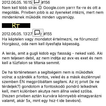
2012.06.05. 16:15
#
156
Nem kell több sírás 😊 Google.com yarrr fix-re és ott a
megoldás. Priviben jobb is az ilyeneket intézni, mert nem
mindenkinek mûködik minden ugyanúgy.
2012.06.05. 13:27
#
155
2
Ha képtelen vagy mondatot értelmezni, ne fórumozz!
Horgássz, oda nem kell ilyesfajta képesség.
A leirás, amit a gugli kidob egy fassság - neked való. Aki
nem teljesen debil, az nem inditja az avx-es exet és nem
kell a tûzfalon se tiltania semmit.
De ha történetesen a segítségeim nem is mûködtek
volna: a szándék a fontos, veled és a másik észlénnyel
szemben ÉN megpróbáltam segíteni. Az irj privit (le ne
térdeljek?) gondolom a fontoskodó pondró lelkednek
kell, mert különben akutya nem állna veled szóba.
(hiszen priviben aztán kurvára könnyebb elmagyarázni
valamit, akár 5x, mint egy hsz-t ide bevésni).