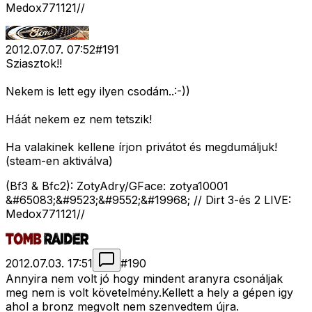
Medox771121//
2012.07.07. 07:52
#
191
Sziasztok!!
Nekem is lett egy ilyen csodám..:-))
Háát nekem ez nem tetszik!
Ha valakinek kellene írjon privátot és megdumáljuk!
(steam-en aktiválva)
(Bf3 & Bfc2): ZotyAdry/GFace: zotya10001
&#65083;&#9523;&#9552;&#19968; // Dirt 3-és 2 LIVE:
Medox771121//
2012.07.03. 17:51
#
190
Annyira nem volt jó hogy mindent aranyra csonáljak
meg nem is volt követelmény.Kellett a hely a gépen igy
ahol a bronz megvolt nem szenvedtem újra.