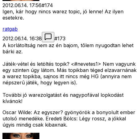
2012.06.14. 17:56
#
174
Igen, kár hogy nincs warez topic, jó lenne! Az ilyen
esetekre.
ratgab
2012.06.14. 16:38
#
173
A korlátoltság nem az én bajom, tõlem nyugodtan lehet
bárki az.
Játék-vétel és letöltés topik? <#nevetes1>
Nem vagyunk
egy szinten úgy látom. Más topikban téged elzavarnának
a warez topikba, sajnos itt nincs még HG (annyira nem
népszerû játék, hogy legyen is).
További jó warezolgatást és nagypofával lopkodást
kívánok!
Oscar Wilde: Az egyszer? gyönyörök a bonyolult ember
utolsó menedéke. Eredeti Bölcs: Légy rossz, a jókkal
úgyis mindig csak kibaxnak.