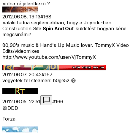
Volna rá jelentkezõ ?
2012.06.08. 19:13
#
168
Valaki tudna segíteni abban, hogy a Joyride-ban:
Construction Site
Spin And Out
küldetést hogyan kéne
megcsinálni?
80,90's music & Hand's Up Music lover. TommyX Video
Edits/videomixes
http://www.youtube.com/user/VjTommyX
2012.06.07. 20:42
#
167
vegyetek fel steamen: b0ge5z 😄
2012.06.05. 22:51
#
166
😄DDD
Forza.