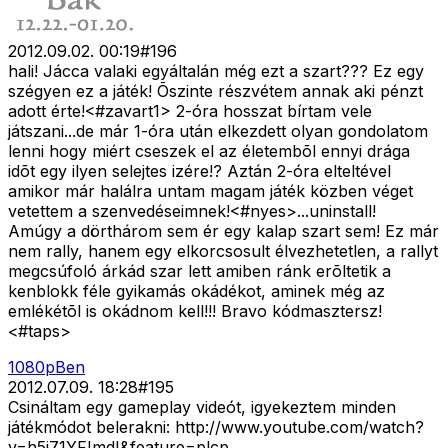
2012.09.02. 00:19
#
196
hali! Jácca valaki egyáltalán még ezt a szart??? Ez egy
szégyen ez a játék! Õszinte részvétem annak aki pénzt
adott érte!<#zavart1>
2-óra hosszat bírtam vele
játszani...de már 1-óra után elkezdett olyan gondolatom
lenni hogy miért cseszek el az életembõl ennyi drága
idõt egy ilyen selejtes izére!? Aztán 2-óra elteltével
amikor már halálra untam magam játék közben véget
vetettem a szenvedéseimnek!<#nyes>
...uninstall!
Amúgy a dörthárom sem ér egy kalap szart sem! Ez már
nem rally, hanem egy elkorcsosult élvezhetetlen, a rallyt
megcsúfoló árkád szar lett amiben ránk erõltetik a
kenblokk féle gyikamás okádékot, aminek még az
emlékétõl is okádnom kell!!! Bravo kódmasztersz!
<#taps>
1080pBen
2012.07.09. 18:28
#
195
Csináltam egy gameplay videót, igyekeztem minden
játékmódot belerakni: http://www.youtube.com/watch?
v=h5i71YFImdI&feature=plcp