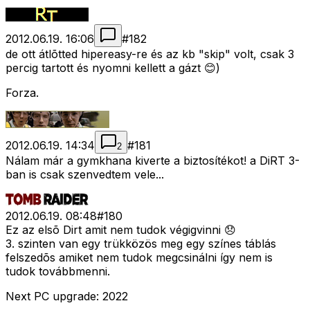
2012.06.19. 16:06
#
182
de ott átlõtted hipereasy-re és az kb "skip" volt, csak 3
percig tartott és nyomni kellett a gázt 😊)
Forza.
2012.06.19. 14:34
#
181
2
Nálam már a gymkhana kiverte a biztosítékot! a DiRT 3-
ban is csak szenvedtem vele...
2012.06.19. 08:48
#
180
Ez az elsõ Dirt amit nem tudok végigvinni 😞
3. szinten van egy trükközös meg egy színes táblás
felszedõs amiket nem tudok megcsinálni így nem is
tudok továbbmenni.
Next PC upgrade: 2022