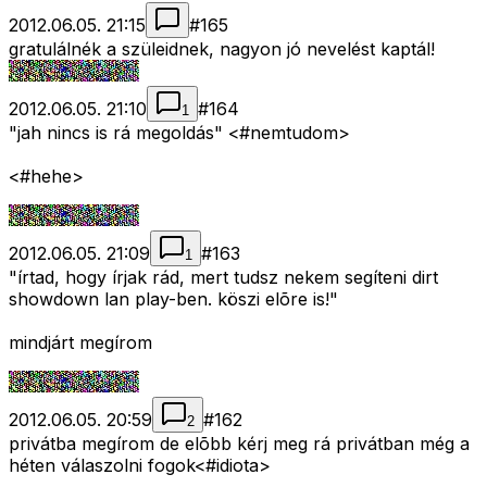
2012.06.05. 21:15
#
165
gratulálnék a szüleidnek, nagyon jó nevelést kaptál!
2012.06.05. 21:10
#
164
1
"jah nincs is rá megoldás" <#nemtudom>
<#hehe>
2012.06.05. 21:09
#
163
1
"írtad, hogy írjak rád, mert tudsz nekem segíteni dirt
showdown lan play-ben. köszi elõre is!"
mindjárt megírom
2012.06.05. 20:59
#
162
2
privátba megírom de elõbb kérj meg rá privátban még a
héten válaszolni fogok<#idiota>