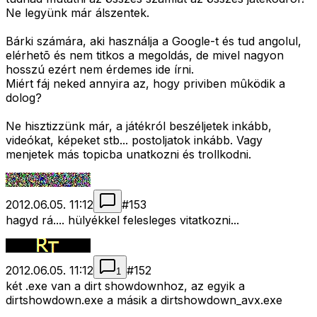
Ne legyünk már álszentek.
Bárki számára, aki használja a Google-t és tud angolul,
elérhetõ és nem titkos a megoldás, de mivel nagyon
hosszú ezért nem érdemes ide írni.
Miért fáj neked annyira az, hogy priviben mûködik a
dolog?
Ne hisztizzünk már, a játékról beszéljetek inkább,
videókat, képeket stb... postoljatok inkább. Vagy
menjetek más topicba unatkozni és trollkodni.
2012.06.05. 11:12
#
153
hagyd rá.... hülyékkel felesleges vitatkozni...
2012.06.05. 11:12
#
152
1
két .exe van a dirt showdownhoz, az egyik a
dirtshowdown.exe a másik a dirtshowdown_avx.exe