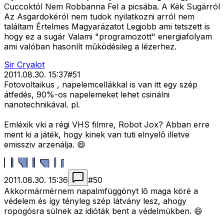
Cuccoktól Nem Robbanna Fel a picsába. A Kék Sugárról
Az Asgardokéról nem tudok nyilatkozni arról nem
találtam Értelmes Magyarázatot Legjobb ami tetszett is
hogy ez a sugár Valami "programozott" energiafolyam
ami valóban hasonlít mûködésileg a lézerhez.
Sir Cryalot
2011.08.30. 15:37
#
51
Fotovoltaikus , napelemcellákkal is van itt egy szép
átfedés, 90%-os napelemeket lehet csinálni
nanotechnikával. pl.
Emléxik vki a régi VHS filmre, Robot Jox? Abban erre
ment ki a játék, hogy kinek van tuti elnyelõ illetve
emissziv arzenálja. 😄
2011.08.30. 15:36
#
50
Akkormármérnem napalmfüggönyt lõ maga köré a
védelem és így tényleg szép látvány lesz, ahogy
ropogósra sülnek az idióták bent a védelmükben. 😄