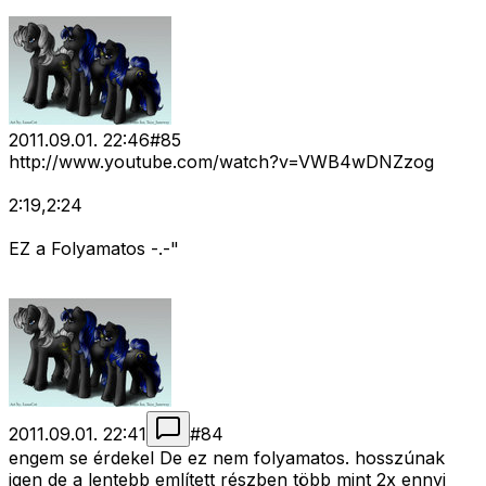
2011.09.01. 22:46
#
85
http://www.youtube.com/watch?v=VWB4wDNZzog
2:19,2:24
EZ a Folyamatos -.-"
2011.09.01. 22:41
#
84
engem se érdekel De ez nem folyamatos. hosszúnak
igen de a lentebb említett részben több mint 2x ennyi