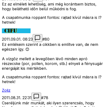
Ez az elméleti lehetõség, ami még korántsem biztos,
hogy belátható idõn belül mûködni is fog.
A csapatmunka roppant fontos: rajtad kívül másra is l?
hetnek!
2011.09.01. 08:23
#
80
Ez emlékeim szerint a cikkben is említve van, de nem
egészen így. 😊
A vízgõz mellett a levegõben lévõ minden apró
részecske (por, pollen, korom, stb.) elnyeli a fénysugár
energiáját kis mértékben.
A csapatmunka roppant fontos: rajtad kívül másra is l?
hetnek!
Zoliz
2011.08.31. 22:31
#
78
Cseréljünk már munkát, aki ilyen szerencsés, hogy