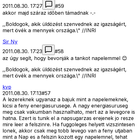
2011.08.30. 17:27
#
59
akkor majd száraz idõben támadnak -.-
,,Boldogok, akik üldözést szenvednek az igazságért,
mert övék a mennyek országa.\" //INRI
Sir Ny
2011.08.30. 17:23
#
58
az úgy segít, hogy bevonják a tankot napelemmel 😊
,,Boldogok, akik üldözést szenvednek az igazságért,
mert övék a mennyek országa.\" //INRI
kvp
2011.08.30. 17:13
#
57
A lezereknek ugyanaz a bajuk mint a napelemeknek,
kicsi a feny energiasurusege. A nagy energiasuruseg
meg csak vakumban hasznalhato, mert az a levegore is
hatna. Ezert is tunik el a napsugarzas erejenek jo resze
mire leer a felszinre. Ha fuggoleges helyett vizszintesen
lonek, akkor csak meg tobb levego van a feny utjaban
mint a Nap es a felszin kozott egy napelemnel, tehat