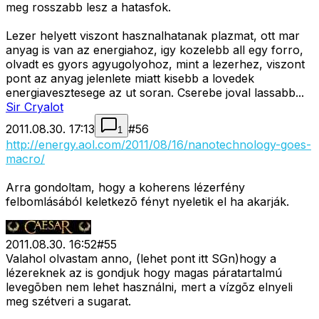
meg rosszabb lesz a hatasfok.
Lezer helyett viszont hasznalhatanak plazmat, ott mar
anyag is van az energiahoz, igy kozelebb all egy forro,
olvadt es gyors agyugolyohoz, mint a lezerhez, viszont
pont az anyag jelenlete miatt kisebb a lovedek
energiavesztesege az ut soran. Cserebe joval lassabb...
Sir Cryalot
2011.08.30. 17:13
#
56
1
http://energy.aol.com/2011/08/16/nanotechnology-goes-
macro/
Arra gondoltam, hogy a koherens lézerfény
felbomlásából keletkezõ fényt nyeletik el ha akarják.
2011.08.30. 16:52
#
55
Valahol olvastam anno, (lehet pont itt SGn)hogy a
lézereknek az is gondjuk hogy magas páratartalmú
levegõben nem lehet használni, mert a vízgõz elnyeli
meg szétveri a sugarat.