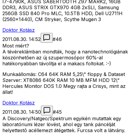
I7-4790K, ASUS SABERTOOTH Z97 MARK2, 16GB
DDR3, ASUS STRIX GTX970 4GB 2xSLI, Samsung
256GB SSD 840 Pro MLC, 10.5TB HDD, Dell U2711H
(2560x1440), CM Stryker, Scythe Mugen 3
Doktor Kotász
2011.08.30. 14:52
#
46
Most miért?
A tévéreklámban mondták, hogy a nanotechnológiának
köszönhetõen az új szupermosópor 60%-al
hatékonyabban távolítja el a makacs foltokat. :-)
Munkaállomás: C64 64K RAM 5,25\" floppy & Dataset
Szerver: XT8086 640K RAM 10 MB MFM HDD 12\"
Hercules Monitor DOS 1.0 Megy rajta a Crisys, mint az
állat!
Doktor Kotász
2011.08.30. 14:50
#
45
A Discovery/Natgeo/Spektrum egyikén mutattak egy
laboratóriumi lézer lövést, ahol egy tank páncélját
helyettestõ acéllemezt átégettek. Furcsa volt a látvány.