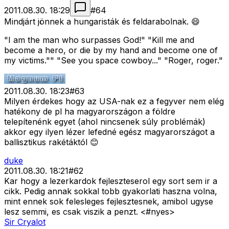
2011.08.30. 18:29
#
64
Mindjárt jönnek a hungaristák és feldarabolnak. 😄
"I am the man who surpasses God!" "Kill me and
become a hero, or die by my hand and become one of
my victims."" "See you space cowboy..." "Roger, roger."
2011.08.30. 18:23
#
63
Milyen érdekes hogy az USA-nak ez a fegyver nem elég
hatékony de pl ha magyarországon a földre
telepítenénk egyet (ahol nincsenek súly problémák)
akkor egy ilyen lézer lefedné egész magyarországot a
ballisztikus rakétáktól 😊
duke
2011.08.30. 18:21
#
62
Kar hogy a lezerkardok fejleszteserol egy sort sem ir a
cikk. Pedig annak sokkal tobb gyakorlati haszna volna,
mint ennek sok felesleges fejlesztesnek, amibol ugyse
lesz semmi, es csak viszik a penzt. <#nyes>
Sir Cryalot