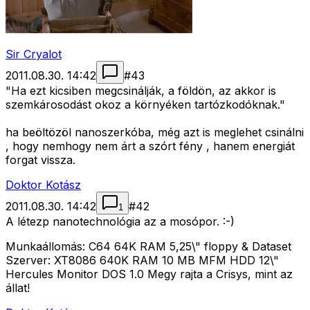
Sir Cryalot
2011.08.30. 14:42
#
43
"Ha ezt kicsiben megcsinálják, a földön, az akkor is
szemkárosodást okoz a környéken tartózkodóknak."
ha beöltözöl nanoszerkóba, még azt is meglehet csinálni
, hogy nemhogy nem árt a szórt fény , hanem energiát
forgat vissza.
Doktor Kotász
2011.08.30. 14:42
#
42
1
A létezp nanotechnológia az a mosópor. :-)
Munkaállomás: C64 64K RAM 5,25\" floppy & Dataset
Szerver: XT8086 640K RAM 10 MB MFM HDD 12\"
Hercules Monitor DOS 1.0 Megy rajta a Crisys, mint az
állat!