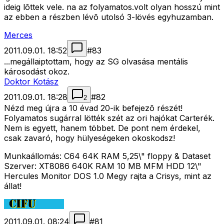
ideig lõttek vele. na az folyamatos.volt olyan hosszú mint
az ebben a részben lévõ utolsó 3-lövés egyhuzamban.
Merces
2011.09.01. 18:52
#
83
...megállaiptottam, hogy az SG olvasása mentális
károsodást okoz.
Doktor Kotász
2011.09.01. 18:28
#
82
2
Nézd meg újra a 10 évad 20-ik befejezõ részét!
Folyamatos sugárral lötték szét az ori hajókat Carterék.
Nem is egyett, hanem többet. De pont nem érdekel,
csak zavaró, hogy hülyeségeken okoskodsz!
Munkaállomás: C64 64K RAM 5,25\" floppy & Dataset
Szerver: XT8086 640K RAM 10 MB MFM HDD 12\"
Hercules Monitor DOS 1.0 Megy rajta a Crisys, mint az
állat!
2011.09.01. 08:24
#
81