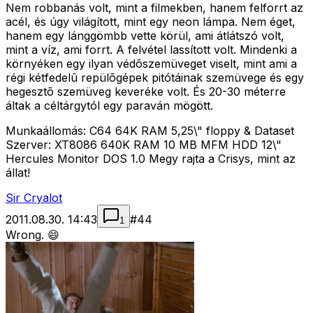
Nem robbanás volt, mint a filmekben, hanem felforrt az
acél, és úgy világított, mint egy neon lámpa. Nem éget,
hanem egy lánggömbb vette körül, ami átlátszó volt,
mint a víz, ami forrt. A felvétel lassított volt. Mindenki a
környéken egy ilyan védõszemüveget viselt, mint ami a
régi kétfedelû repülõgépek pitótáinak szemüvege és egy
hegesztõ szemüveg keveréke volt. És 20-30 méterre
áltak a céltárgytól egy paraván mögött.
Munkaállomás: C64 64K RAM 5,25\" floppy & Dataset
Szerver: XT8086 640K RAM 10 MB MFM HDD 12\"
Hercules Monitor DOS 1.0 Megy rajta a Crisys, mint az
állat!
Sir Cryalot
2011.08.30. 14:43
#
44
1
Wrong. 😄