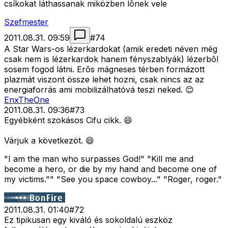
csíkokat láthassanak miközben lõnek vele
Szefmester
2011.08.31. 09:59
#
74
A Star Wars-os lézerkardokat (amik eredeti néven még
csak nem is lézerkardok hanem fényszablyák) lézerbõl
sosem fogod látni. Erõs mágneses térben formázott
plazmát viszont össze lehet hozni, csak nincs az az
energiaforrás ami mobilizálhatóvá teszi neked. 😊
EnxTheOne
2011.08.31. 09:36
#
73
Egyébként szokásos Cifu cikk. 😄
Várjuk a következöt. 😄
"I am the man who surpasses God!" "Kill me and
become a hero, or die by my hand and become one of
my victims."" "See you space cowboy..." "Roger, roger."
2011.08.31. 01:40
#
72
Ez tipikusan egy kiváló és sokoldalú eszköz