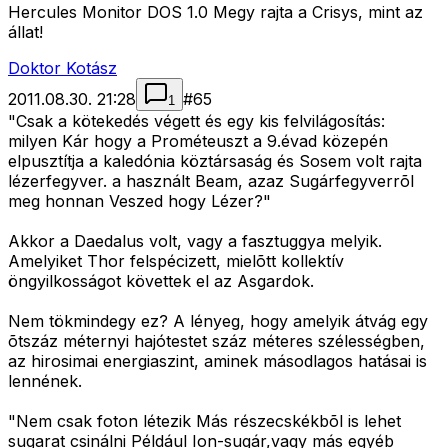
Hercules Monitor DOS 1.0 Megy rajta a Crisys, mint az
állat!
Doktor Kotász
2011.08.30. 21:28
#
65
1
"Csak a kötekedés végett és egy kis felvilágosítás:
milyen Kár hogy a Prométeuszt a 9.évad közepén
elpusztítja a kaledónia köztársaság és Sosem volt rajta
lézerfegyver. a használt Beam, azaz Sugárfegyverrõl
meg honnan Veszed hogy Lézer?"
Akkor a Daedalus volt, vagy a fasztuggya melyik.
Amelyiket Thor felspécizett, mielõtt kollektív
öngyilkosságot követtek el az Asgardok.
Nem tökmindegy ez? A lényeg, hogy amelyik átvág egy
õtszáz méternyi hajótestet száz méteres szélességben,
az hirosimai energiaszint, aminek másodlagos hatásai is
lennének.
"Nem csak foton létezik Más részecskékbõl is lehet
sugarat csinálni Például Ion-sugár,vagy más egyéb