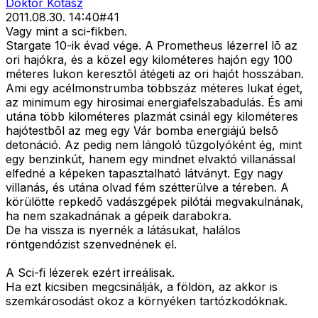
Doktor Kotász
2011.08.30. 14:40
#
41
Vagy mint a sci-fikben.
Stargate 10-ik évad vége. A Prometheus lézerrel lõ az
ori hajókra, és a közel egy kilométeres hajón egy 100
méteres lukon keresztõl átégeti az ori hajót hosszában.
Ami egy acélmonstrumba többszáz méteres lukat éget,
az minimum egy hirosimai energiafelszabadulás. És ami
utána több kilométeres plazmát csinál egy kilométeres
hajótestbõl az meg egy Vár bomba energiájú belsõ
detonáció. Az pedig nem lángoló tûzgolyóként ég, mint
egy benzinkút, hanem egy mindnet elvaktó villanással
elfedné a képeken tapasztalható látványt. Egy nagy
villanás, és utána olvad fém szétterülve a téreben. A
körülötte repkedõ vadászgépek pilótái megvakulnának,
ha nem szakadnának a gépeik darabokra.
De ha vissza is nyernék a látásukat, halálos
röntgendózist szenvednének el.
A Sci-fi lézerek ezért irreálisak.
Ha ezt kicsiben megcsinálják, a földön, az akkor is
szemkárosodást okoz a környéken tartózkodóknak.