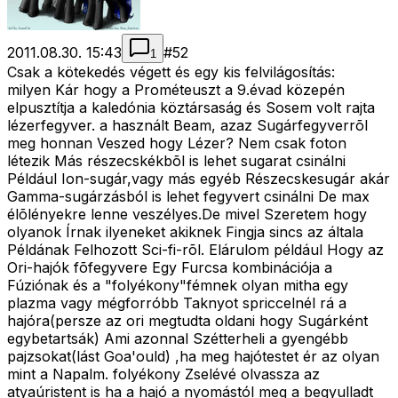
2011.08.30. 15:43
#
52
1
Csak a kötekedés végett és egy kis felvilágosítás:
milyen Kár hogy a Prométeuszt a 9.évad közepén
elpusztítja a kaledónia köztársaság és Sosem volt rajta
lézerfegyver. a használt Beam, azaz Sugárfegyverrõl
meg honnan Veszed hogy Lézer? Nem csak foton
létezik Más részecskékbõl is lehet sugarat csinálni
Például Ion-sugár,vagy más egyéb Részecskesugár akár
Gamma-sugárzásból is lehet fegyvert csinálni De max
élõlényekre lenne veszélyes.De mivel Szeretem hogy
olyanok Írnak ilyeneket akiknek Fingja sincs az általa
Példának Felhozott Sci-fi-rõl. Elárulom például Hogy az
Ori-hajók fõfegyvere Egy Furcsa kombinációja a
Fúziónak és a "folyékony"fémnek olyan mitha egy
plazma vagy mégforróbb Taknyot spriccelnél rá a
hajóra(persze az ori megtudta oldani hogy Sugárként
egybetartsák) Ami azonnal Szétterheli a gyengébb
pajzsokat(lást Goa'ould) ,ha meg hajótestet ér az olyan
mint a Napalm. folyékony Zselévé olvassza az
atyaúristent is ha a hajó a nyomástól meg a begyulladt