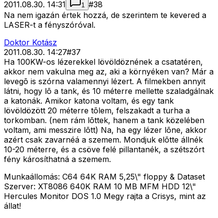
2011.08.30. 14:31
#
38
1
Na nem igazán értek hozzá, de szerintem te kevered a
LASER-t a fényszóróval.
Doktor Kotász
2011.08.30. 14:27
#
37
Ha 100KW-os lézerekkel lövöldöznének a csatatéren,
akkor nem vakulna meg az, aki a környéken van? Már a
levegõ is szórna valamennyi lézert. A filmekben annyit
látni, hogy lõ a tank, és 10 méterre mellette szaladgálnak
a katonák. Amikor katona voltam, és egy tank
lövöldözött 20 méterre tõlem, felszakadt a turha a
torkomban. (nem rám lõttek, hanem a tank közelében
voltam, ami messzire lõtt) Na, ha egy lézer lõne, akkor
azért csak zavarnéá a szemem. Mondjuk elõtte állnék
10-20 méterre, és a csöve felé pillantanék, a szétszórt
fény károsíthatná a szemem.
Munkaállomás: C64 64K RAM 5,25\" floppy & Dataset
Szerver: XT8086 640K RAM 10 MB MFM HDD 12\"
Hercules Monitor DOS 1.0 Megy rajta a Crisys, mint az
állat!