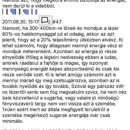
Namost azt, hogy megkora erõmû biztosítja az energiát,
nem derûl ki a videóból.
2011.08.30. 15:17
#
47
2
Namost, ha 300-400km-re lõnek és mondjuk a lézer
80%-os hatékonysággal jut el odaáig, akkor az azt
jelenti, hogy az a 20% teljesítmény útközben elvész. Ki
lehet számolni, hogy átlagosan mennyi energia vész el
mondjuk méterenként. Azonban az energia jó része
elnyelõdik (fõleg a légköri nedvesség ebben a ludas,
aminek ráadásul a fajhõje is magas, így iszonyat
mennyiségû energiát képes abszorbeálni) és csak kis
része verõdik szét. Ki is lehet amúgy számolni azt is
mennyi marad így meg szétsugározva, azonban az is
tovább nyelõdik és így tovább. Szóval egy párszáz kW-
os lézertõl senki sem fog megvakulni szvsz. ha nem néz
bele közvetlenül a sugárba, vagy valami jó minõségû
fényviszaverõ tárgy nem veri vissza azt a szemébe.
1xûen azért mert az általa megfigyelt területrõl a
szemébe megérkezõ sugarak energiája már csak
minimális.