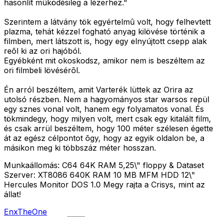
hasonlít mûködésileg a lézerhez."
Szerintem a látvány tök egyértelmû volt, hogy felhevtett
plazma, tehát kézzel fogható anyag kilövése történik a
filmben, mert látszott is, hogy egy elnyújtott csepp alak
reõl ki az ori hajóból.
Egyébként mit okoskodsz, amikor nem is beszéltem az
ori filmbeli lövésérõl.
Én arról beszéltem, amit Varterék lüttek az Orira az
utolsó részben. Nem a hagyományos star warsos repül
egy sznes vonal volt, hanem egy folyamatos vonal. És
tökmindegy, hogy milyen volt, mert csak egy kitalált film,
és csak arrül beszéltem, hogy 100 méter szélesen égette
át az egész célpontot õgy, hogy az egyik oldalon be, a
másikon meg ki többszáz méter hosszan.
Munkaállomás: C64 64K RAM 5,25\" floppy & Dataset
Szerver: XT8086 640K RAM 10 MB MFM HDD 12\"
Hercules Monitor DOS 1.0 Megy rajta a Crisys, mint az
állat!
EnxTheOne