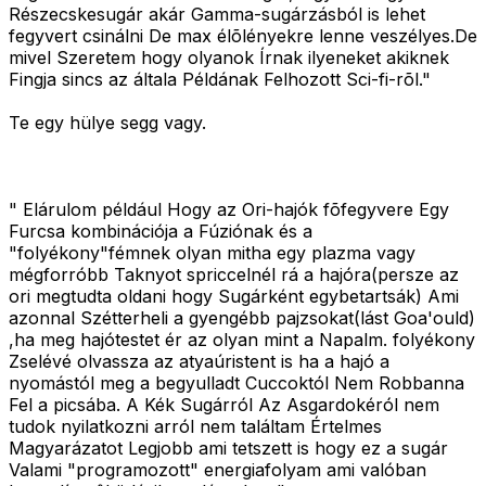
Részecskesugár akár Gamma-sugárzásból is lehet
fegyvert csinálni De max élõlényekre lenne veszélyes.De
mivel Szeretem hogy olyanok Írnak ilyeneket akiknek
Fingja sincs az általa Példának Felhozott Sci-fi-rõl."
Te egy hülye segg vagy.
" Elárulom például Hogy az Ori-hajók fõfegyvere Egy
Furcsa kombinációja a Fúziónak és a
"folyékony"fémnek olyan mitha egy plazma vagy
mégforróbb Taknyot spriccelnél rá a hajóra(persze az
ori megtudta oldani hogy Sugárként egybetartsák) Ami
azonnal Szétterheli a gyengébb pajzsokat(lást Goa'ould)
,ha meg hajótestet ér az olyan mint a Napalm. folyékony
Zselévé olvassza az atyaúristent is ha a hajó a
nyomástól meg a begyulladt Cuccoktól Nem Robbanna
Fel a picsába. A Kék Sugárról Az Asgardokéról nem
tudok nyilatkozni arról nem találtam Értelmes
Magyarázatot Legjobb ami tetszett is hogy ez a sugár
Valami "programozott" energiafolyam ami valóban