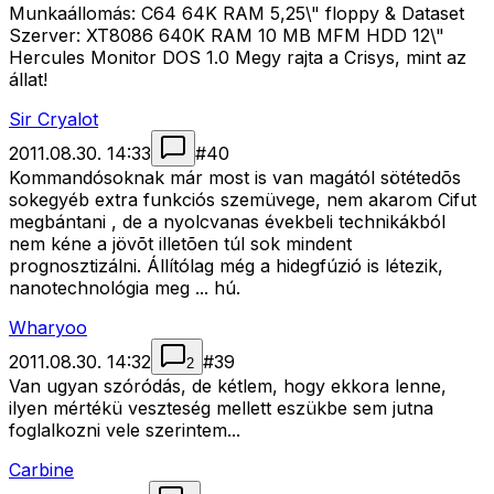
Munkaállomás: C64 64K RAM 5,25\" floppy & Dataset
Szerver: XT8086 640K RAM 10 MB MFM HDD 12\"
Hercules Monitor DOS 1.0 Megy rajta a Crisys, mint az
állat!
Sir Cryalot
2011.08.30. 14:33
#
40
Kommandósoknak már most is van magától sötétedõs
sokegyéb extra funkciós szemüvege, nem akarom Cifut
megbántani , de a nyolcvanas évekbeli technikákból
nem kéne a jövõt illetõen túl sok mindent
prognosztizálni. Állítólag még a hidegfúzió is létezik,
nanotechnológia meg ... hú.
Wharyoo
2011.08.30. 14:32
#
39
2
Van ugyan szóródás, de kétlem, hogy ekkora lenne,
ilyen mértékü veszteség mellett eszükbe sem jutna
foglalkozni vele szerintem...
Carbine