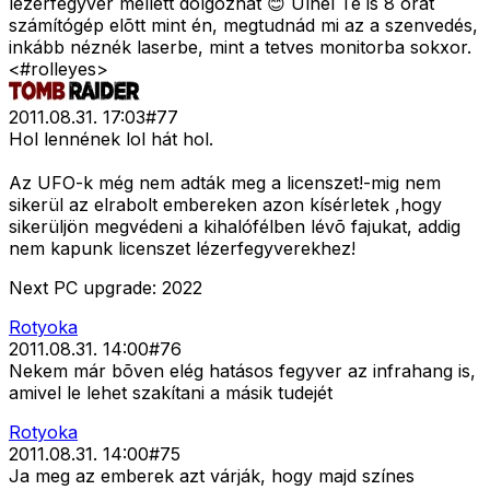
lézerfegyver mellett dolgozhat 😊 Ülnél Te is 8 órát
számítógép elõtt mint én, megtudnád mi az a szenvedés,
inkább néznék laserbe, mint a tetves monitorba sokxor.
<#rolleyes>
2011.08.31. 17:03
#
77
Hol lennének lol hát hol.
Az UFO-k még nem adták meg a licenszet!-mig nem
sikerül az elrabolt embereken azon kísérletek ,hogy
sikerüljön megvédeni a kihalófélben lévõ fajukat, addig
nem kapunk licenszet lézerfegyverekhez!
Next PC upgrade: 2022
Rotyoka
2011.08.31. 14:00
#
76
Nekem már bõven elég hatásos fegyver az infrahang is,
amivel le lehet szakítani a másik tudejét
Rotyoka
2011.08.31. 14:00
#
75
Ja meg az emberek azt várják, hogy majd színes