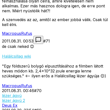
felhasználása olyan célra, amire kivételesen nem
alkalmas. Ezer más hasznos dologra igen, de erre pont
nem. Miért nyüstölik hát?!
A szenvedés az az, amitől az ember jobbá válik. Csak túl
kell élni.
MacropusRufus
2011.08.31. 00:53
#
71
de csak neked 😊
Halálcsillag wiki
"Egy földszerû bolygó elpusztításához a filmben látott
heves módon kb. 2,4×10^32 joule energia lenne
szükséges." <-- ilyen erõs a Halálcsillag lézer ágyúja 😊)
MacropusRufus
2011.08.31. 00:46
#
70
lézer ágyú
lézer ágyú 2
Deus Ex