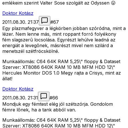
emlékeim szerint Valter Sose szolgált az Odyssen 😛
Doktor Kotász
2011.08.30. 21:37
#
67
Egy plazmafegyver a légkörben jobban szóródna, mint a
lézer. Nem lenne más, mint roppant forró folyékony
fém slagszerû locsolása. Egyrészt lehúlve leadná az
energiát a levegõnek, másrészt mivel nem szilárd a
menetszél szétfröcskölné.
Munkaállomás: C64 64K RAM 5,25\" floppy & Dataset
Szerver: XT8086 640K RAM 10 MB MFM HDD 12\"
Hercules Monitor DOS 1.0 Megy rajta a Crisys, mint az
állat!
Doktor Kotász
2011.08.30. 21:31
#
66
Mondjuk egy fémtest elég jól szétszórja. Gondolom
fémre lõnek, ha a tank abból van.
Munkaállomás: C64 64K RAM 5,25\" floppy & Dataset
Szerver: XT8086 640K RAM 10 MB MFM HDD 12\"