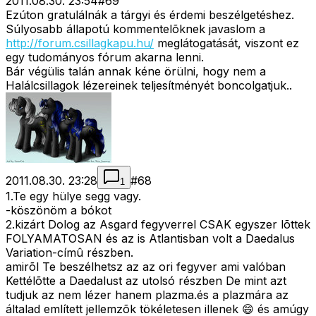
2011.08.30. 23:54
#
69
Ezúton gratulálnák a tárgyi és érdemi beszélgetéshez.
Súlyosabb állapotú kommentelõknek javaslom a
http://forum.csillagkapu.hu/
meglátogatását, viszont ez
egy tudományos fórum akarna lenni.
Bár végülis talán annak kéne örülni, hogy nem a
Halálcsillagok lézereinek teljesítményét boncolgatjuk..
2011.08.30. 23:28
#
68
1
1.Te egy hülye segg vagy.
-köszönöm a bókot
2.kizárt Dolog az Asgard fegyverrel CSAK egyszer lõttek
FOLYAMATOSAN és az is Atlantisban volt a Daedalus
Variation-címû részben.
amirõl Te beszélhetsz az az ori fegyver ami valóban
Kettélõtte a Daedalust az utolsó részben De mint azt
tudjuk az nem lézer hanem plazma.és a plazmára az
általad említett jellemzõk tökéletesen illenek 😄 és amúgy