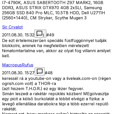
I7-4790K, ASUS SABERTOOTH Z97 MARK2, 16GB
DDR3, ASUS STRIX GTX970 4GB 2xSLI, Samsung
256GB SSD 840 Pro MLC, 10.5TB HDD, Dell U2711H
(2560x1440), CM Stryker, Scythe Mugen 3
Sir Cryalot
2011.08.30. 15:32
#
49
1
De ezt értelemszerûen speciális füstfüggönnyel tudják
blokkolni, aminek ha megfelelõen méretezett
fématomtartalma van, akkor az olyat fog villanni amilyet
kell.
MacropusRufus
2011.08.30. 15:27
#
48
keressél rá a youtube-on vagy a liveleak.com-on (régen
ogrish.com volt) a THOR-ra
(azt hiszem T.H.O.R.) ez egy lézer fegyver.
Simán leszedi a rakétár repüklés közben! MEgolvasztja
egy picit a kölsõ burkolatát a többit elvégzi a fizika: a
levegõ ellenállása darabokra tépi a több ezerrel repülõ
rakétát.