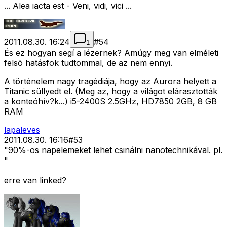
... Alea iacta est - Veni, vidi, vici ...
2011.08.30. 16:24
#
54
1
És ez hogyan segí a lézernek? Amúgy meg van elméleti
felsõ hatásfok tudtommal, de az nem ennyi.
A történelem nagy tragédiája, hogy az Aurora helyett a
Titanic süllyedt el. (Meg az, hogy a világot elárasztották
a konteóhív?k...) i5-2400S 2.5GHz, HD7850 2GB, 8 GB
RAM
lapaleves
2011.08.30. 16:16
#
53
"90%-os napelemeket lehet csinálni nanotechnikával. pl.
"
erre van linked?