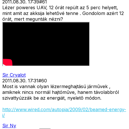
2011.08.30. 17:39
#
61
Lézer poweres UAV, 12 órát repült az 5 perc helyett,
mint amit az akksija lehetõvé tenne . Gondolom azért 12
órát, mert megunták nézni?
Sir Cryalot
2011.08.30. 17:31
#
60
Most is vannak olyan lézermeghajtású jármûvek ,
amiknek nincs normál hajtómûve, hanem távolabbról
szivattyúzzák be az energiát, nyeletõ módon.
http://www.wired.com/autopia/2009/02/beamed-energy-
i/
Sir Ny