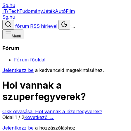
Sg.hu
IT/Tech
Tudomány
Játék
Autó
Film
Sg.hu
·
fórum
·
RSS
·
hírlevél
·
·
...
Menü
Fórum
Fórum főoldal
Jelentkezz be
a kedvenceid megtekintéséhez.
Hol vannak a
szuperfegyverek?
Cikk olvasása:
Hol vannak a lézerfegyverek?
Oldal
1
/
2
Következő →
Jelentkezz be
a hozzászóláshoz.