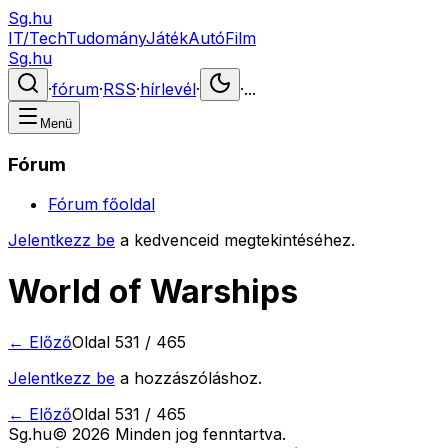
Sg.hu
IT/Tech
Tudomány
Játék
Autó
Film
Sg.hu
·
fórum
·
RSS
·
hírlevél
·
·
...
Menü
Fórum
Fórum főoldal
Jelentkezz be
a kedvenceid megtekintéséhez.
World of Warships
← Előző
Oldal
531
/
465
Jelentkezz be
a hozzászóláshoz.
← Előző
Oldal
531
/
465
Sg
.hu
©
2026
Minden jog fenntartva.