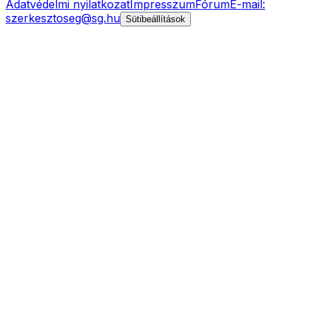
Adatvédelmi nyilatkozat
Impresszum
Fórum
E-mail:
szerkesztoseg@sg.hu
Sütibeállítások