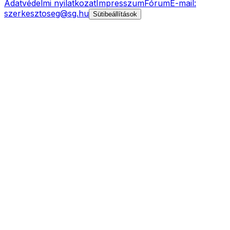
Adatvédelmi nyilatkozat
Impresszum
Fórum
E-mail:
szerkesztoseg@sg.hu
Sütibeállítások