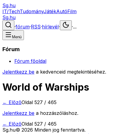
Sg.hu
IT/Tech
Tudomány
Játék
Autó
Film
Sg.hu
·
fórum
·
RSS
·
hírlevél
·
·
...
Menü
Fórum
Fórum főoldal
Jelentkezz be
a kedvenceid megtekintéséhez.
World of Warships
← Előző
Oldal
527
/
465
Jelentkezz be
a hozzászóláshoz.
← Előző
Oldal
527
/
465
Sg
.hu
©
2026
Minden jog fenntartva.